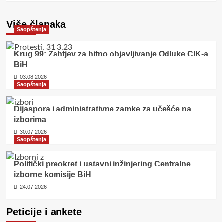
Više članaka
Saopštenja
Krug 99: Zahtjev za hitno objavljivanje Odluke CIK-a
BiH
03.08.2026
Saopštenja
Dijaspora i administrativne zamke za učešće na
izborima
30.07.2026
Saopštenja
Politički preokret i ustavni inžinjering Centralne
izborne komisije BiH
24.07.2026
Peticije i ankete