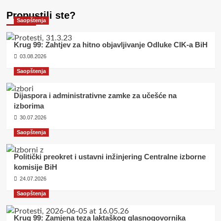
Propustili ste?
Saopštenja
Krug 99: Zahtjev za hitno objavljivanje Odluke CIK-a BiH
03.08.2026
Saopštenja
Dijaspora i administrativne zamke za učešće na
izborima
30.07.2026
Saopštenja
Politički preokret i ustavni inžinjering Centralne izborne
komisije BiH
24.07.2026
Saopštenja
Krug 99: Zamjena teza laktaškog glasnogovornika