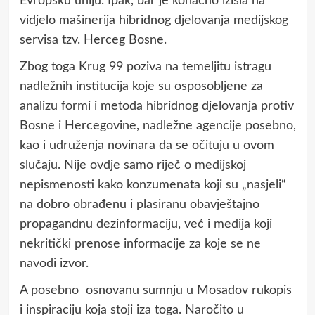
Evropsku uniju. Ipak, bar je konačno izišla na
vidjelo mašinerija hibridnog djelovanja medijskog
servisa tzv. Herceg Bosne.
Zbog toga Krug 99 poziva na temeljitu istragu
nadležnih institucija koje su osposobljene za
analizu formi i metoda hibridnog djelovanja protiv
Bosne i Hercegovine, nadležne agencije posebno,
kao i udruženja novinara da se očituju u ovom
slučaju. Nije ovdje samo riječ o medijskoj
nepismenosti kako konzumenata koji su „nasjeli“
na dobro obrađenu i plasiranu obavještajno
propagandnu dezinformaciju, već i medija koji
nekritički prenose informacije za koje se ne
navodi izvor.
A posebno osnovanu sumnju u Mosadov rukopis
i inspiraciju koja stoji iza toga. Naročito u