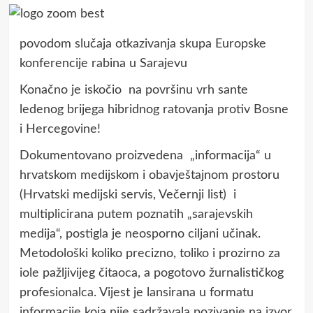
povodom slučaja otkazivanja skupa Europske
konferencije rabina u Sarajevu
Konačno je iskočio na površinu vrh sante
ledenog brijega hibridnog ratovanja protiv Bosne
i Hercegovine!
Dokumentovano proizvedena „informacija“ u
hrvatskom medijskom i obavještajnom prostoru
(Hrvatski medijski servis, Večernji list) i
multiplicirana putem poznatih „sarajevskih
medija“, postigla je neosporno ciljani učinak.
Metodološki koliko precizno, toliko i prozirno za
iole pažljivijeg čitaoca, a pogotovo žurnalističkog
profesionalca. Vijest je lansirana u formatu
informacije koja nije sadržavala pozivanje na izvor,