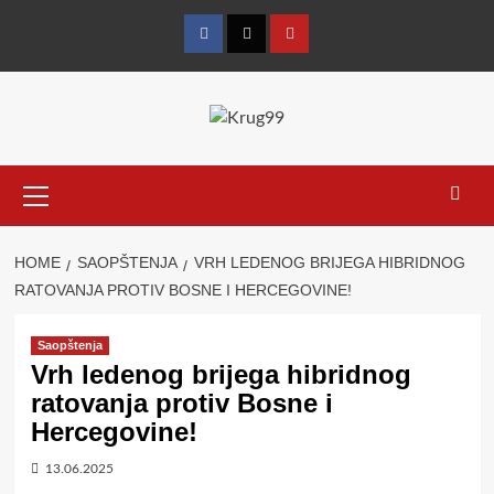
Skip
to
Facebook
Twitter
YouTube
content
Primary
Menu
HOME
SAOPŠTENJA
VRH LEDENOG BRIJEGA HIBRIDNOG
RATOVANJA PROTIV BOSNE I HERCEGOVINE!
Saopštenja
Vrh ledenog brijega hibridnog
ratovanja protiv Bosne i
Hercegovine!
13.06.2025