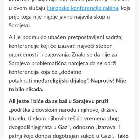
u ovom slučaju
Europske konferencije rabina
, koja
prije toga nije nigdje javno najavila skup u
Sarajevu.
Ali je podmuklo ubačen pretpostavljeni sadržaj
konferencije koji će izazvati najveći stepen
ogorčenosti i reagovanja. Znalo se da nije za
Sarajevo problematična namjera da se održi
konferencija koja će „dodatno
potaknuti
međureligijski dijalog“. Naprotiv! Nije
to bilo nikada.
Ali jeste i biće da se baš u Sarajevu pruži
„
podrška židovskom narodu i njihovoj državi,
Izraelu, tijekom njihovih teških vremena zbog
dvogodišnjeg rata u Gazi“, odnosno „izazova i
patnji koje donosi dugotrajan sukob u Gazi“.
Tako