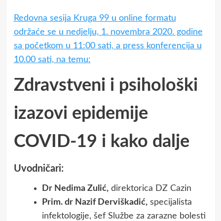
Redovna sesija Kruga 99 u online formatu
održaće se u nedjelju, 1. novembra 2020. godine
sa početkom u 11:00 sati, a press konferencija u
10.00 sati, na temu:
Zdravstveni i psihološki
izazovi epidemije
COVID-19 i kako dalje
Uvodničari:
Dr Nedima Zulić,
direktorica DZ Cazin
Prim. dr Nazif Derviškadić,
specijalista
infektologije, šef Službe za zarazne bolesti