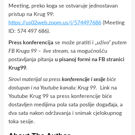
Meeting, preko koga se ostvaruje jednostavan
pristup na Krug 99:
https://us02web.zoom.us/j/574497686
(Meeting
ID: 574 497 686).
Press konferencija
se može pratiti i „
uživo” putem
FB Kruga 99 – live stream,
sa mogućnošću
postavljanja pitanja
u pisanoj formi na FB stranici
Krug99
.
Sirovi materijal sa press
konferencije i sesije
biće
dostupan i na Youtube kanalu: Krug 99.
Link na
Youtube Krug 99 sa press konferencije biće
dostavljen medijima pola sata poslije događaja, a
dva sata nakon održavanja i snimak cjelokupnog
toka sesije.