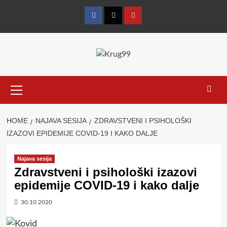
Skip
to
Facebook
Twitter
YouTube
content
Primary
Menu
HOME
NAJAVA SESIJA
ZDRAVSTVENI I PSIHOLOŠKI
IZAZOVI EPIDEMIJE COVID-19 I KAKO DALJE
Najava sesija
Zdravstveni i psihološki izazovi
epidemije COVID-19 i kako dalje
30.10.2020