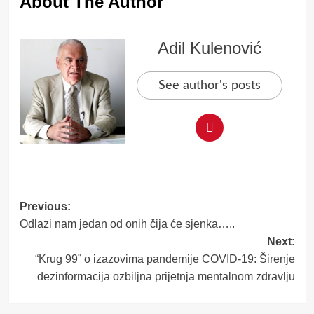
About The Author
Adil Kulenović
See author's posts
Post
Previous:
Odlazi nam jedan od onih čija će sjenka…..
navigation
Next:
“Krug 99” o izazovima pandemije COVID-19: Širenje
dezinformacija ozbiljna prijetnja mentalnom zdravlju