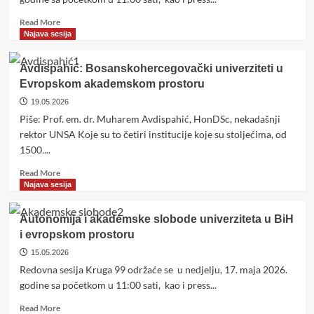
borbe
za
Read
Read More
modernu
more
Najava sesija
BiH
about
Kako
Avdispahić: Bosanskohercegovački univerziteti u
da
Evropskom akademskom prostoru
BiH
iziđe
19.05.2026
iz
Piše: Prof. em. dr. Muharem Avdispahić, HonDSc, nekadašnji
nove
rektor UNSA Koje su to četiri institucije koje su stoljećima, od
političke
1500....
opsade?
Read
Read More
more
Najava sesija
about
Avdispahić:
Autonomija i akademske slobode univerziteta u BiH
Bosanskohercegovački
i evropskom prostoru
univerziteti
u
15.05.2026
Evropskom
Redovna sesija Kruga 99 održaće se u nedjelju, 17. maja 2026.
akademskom
godine sa početkom u 11:00 sati, kao i press...
prostoru
Read
Read More