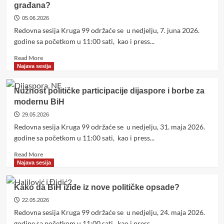
građana?
i
budućnost
05.06.2026
Sarajeva
Redovna sesija Kruga 99 održaće se u nedjelju, 7. juna 2026.
kao
godine sa početkom u 11:00 sati, kao i press...
glavnog
grada
Read
Read More
i
more
Najava sesija
moderne
about
metropole
SAD
Nužnost političke participacije dijaspore i borbe za
i
modernu BiH
Evropa
se
29.05.2026
lome
Redovna sesija Kruga 99 održaće se u nedjelju, 31. maja 2026.
oko
godine sa početkom u 11:00 sati, kao i press...
BiH
–
Read
Read More
a
more
Najava sesija
gdje
about
je
Nužnost
Kako da BiH iziđe iz nove političke opsade?
glas
političke
građana?
participacije
22.05.2026
dijaspore
Redovna sesija Kruga 99 održaće se u nedjelju, 24. maja 2026.
i
godine sa početkom u 11:00 sati, kao i press...