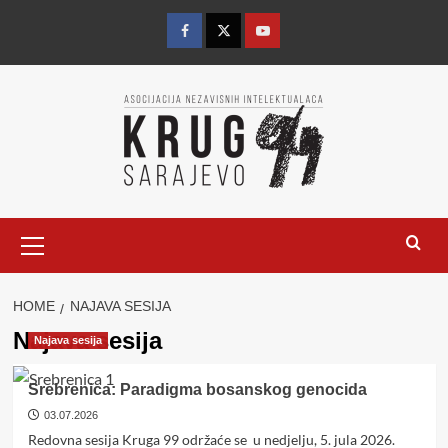
Skip
to
Facebook
Twitter
YouTube
content
Primary
Menu
HOME
NAJAVA SESIJA
Najava sesija
Najava sesija
Srebrenica: Paradigma bosanskog genocida
03.07.2026
Redovna sesija Kruga 99 održaće se u nedjelju, 5. jula 2026.