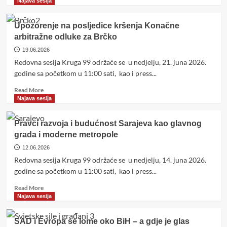
more
Najava sesija
about
Mostarska
Upozorenje na posljedice kršenja Konačne
deklaracija
arbitražne odluke za Brčko
i
politička
19.06.2026
stvarnost
Redovna sesija Kruga 99 održaće se u nedjelju, 21. juna 2026.
Stoca
godine sa početkom u 11:00 sati, kao i press...
Read
Read More
more
Najava sesija
about
Upozorenje
Pravci razvoja i budućnost Sarajeva kao glavnog
na
grada i moderne metropole
posljedice
kršenja
12.06.2026
Konačne
Redovna sesija Kruga 99 održaće se u nedjelju, 14. juna 2026.
arbitražne
godine sa početkom u 11:00 sati, kao i press...
odluke
za
Read
Read More
Brčko
more
Najava sesija
about
Pravci
SAD i Evropa se lome oko BiH – a gdje je glas
razvoja