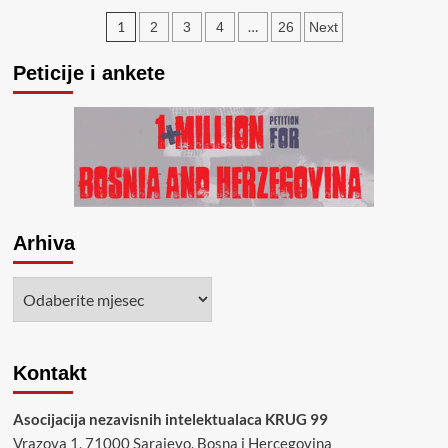
Kulenović
Posts
o
1
…
2
3
4
26
Next
temi:
pagination
Nužnost
Peticije i ankete
ujedinjenog
otpora
rušiteljima
države
Arhiva
Arhiva
Kontakt
Asocijacija nezavisnih intelektualaca KRUG 99
Vrazova 1, 71000 Sarajevo, Bosna i Hercegovina