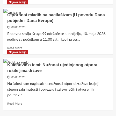
more
Najava sesija
about
Autonomija
Otpornost mladih na nacifašizam (U povodu Dana
i
pobjede i Dana Evrope)
akademske
slobode
08.05.2026
univerziteta
Redovna sesija Kruga 99 održaće se u nedjelju, 10. maja 2026.
u
godine sa početkom u 11:00 sati, kao i press...
BiH
i
Read
Read More
evropskom
more
Najava sesija
prostoru
about
Otpornost
Kulenović o temi: Nužnost ujedinjenog otpora
mladih
rušiteljima države
na
nacifašizam
05.05.2026
(U
Na žalost sam naglasak na nužnosti otpora izražava krajnji
povodu
stepen zabrinutosti i opreza u fazi sve jačih i otvorenih
Dana
političkih...
pobjede
i
Read
Read More
Dana
more
Evrope)
about