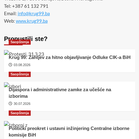
Tel: +387 61 132 791
Email:
info@krug99.ba
Web:
www.krug99.ba
Propustili ste?
Saopštenja
Krug 99: Zahtjev za hitno objavljivanje Odluke CIK-a BiH
03.08.2026
Saopštenja
Dijaspora i administrativne zamke za učešće na
izborima
30.07.2026
Saopštenja
Politički preokret i ustavni inžinjering Centralne izborne
komisije BiH