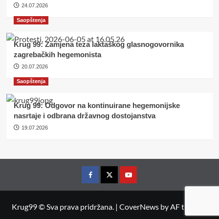
24.07.2026
Saopštenja
Krug 99: Zamjena teza laktaškog glasnogovornika
zagrebačkih hegemonista
20.07.2026
Saopštenja
Krug 99: Odgovor na kontinuirane hegemonijske
nasrtaje i odbrana državnog dostojanstva
19.07.2026
Facebook
Twitter
YouTube
Krug99 © Sva prava pridržana.
|
CoverNews
by AF themes.