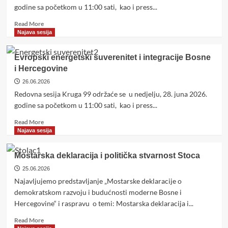
godine sa početkom u 11:00 sati, kao i press...
Read
Read More
more
Najava sesija
about
Srebrenica:
Evropski energetski suverenitet i integracije Bosne
Paradigma
i Hercegovine
bosanskog
genocida
26.06.2026
Redovna sesija Kruga 99 održaće se u nedjelju, 28. juna 2026.
godine sa početkom u 11:00 sati, kao i press...
Read
Read More
more
Najava sesija
about
Evropski
Mostarska deklaracija i politička stvarnost Stoca
energetski
suverenitet
25.06.2026
i
Najavljujemo predstavljanje „Mostarske deklaracije o
integracije
demokratskom razvoju i budućnosti moderne Bosne i
Bosne
Hercegovine“ i raspravu o temi: Mostarska deklaracija i...
i
Hercegovine
Read
Read More