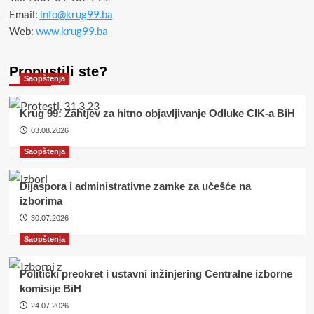
Email:
info@krug99.ba
Web:
www.krug99.ba
Propustili ste?
Saopštenja
Krug 99: Zahtjev za hitno objavljivanje Odluke CIK-a BiH
03.08.2026
Saopštenja
Dijaspora i administrativne zamke za učešće na
izborima
30.07.2026
Saopštenja
Politički preokret i ustavni inžinjering Centralne izborne
komisije BiH
24.07.2026