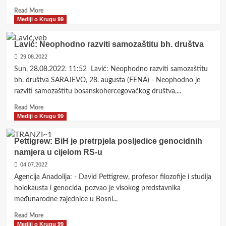
Read
Read More
more
Mediji o Krugu 99
about
BiH:
Lavić: Neophodno razviti samozaštitu bh. društva
Predstavnici
29.08.2022
„Kruga
99“
Sun, 28.08.2022. 11:52 Lavić: Neophodno razviti samozaštitu
posjetili
bh. društva SARAJEVO, 28. augusta (FENA) - Neophodno je
sjedište
razviti samozaštitu bosanskohercegovačkog društva,...
AA
u
Read
Read More
Sarajevu
more
Mediji o Krugu 99
about
Lavić:
Pettigrew: BiH je pretrpjela posljedice genocidnih
Neophodno
namjera u cijelom RS-u
razviti
samozaštitu
04.07.2022
bh.
Agencija Anadolija: - David Pettigrew, profesor filozofije i studija
društva
holokausta i genocida, pozvao je visokog predstavnika
međunarodne zajednice u Bosni...
Read
Read More
more
Mediji o Krugu 99