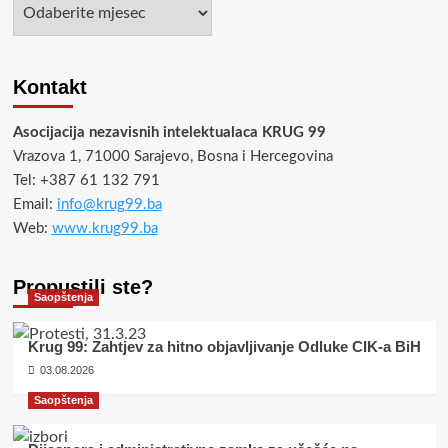
Arhiva
Kontakt
Asocijacija nezavisnih intelektualaca KRUG 99
Vrazova 1, 71000 Sarajevo, Bosna i Hercegovina
Tel: +387 61 132 791
Email:
info@krug99.ba
Web:
www.krug99.ba
Propustili ste?
Saopštenja
Krug 99: Zahtjev za hitno objavljivanje Odluke CIK-a BiH
03.08.2026
Saopštenja