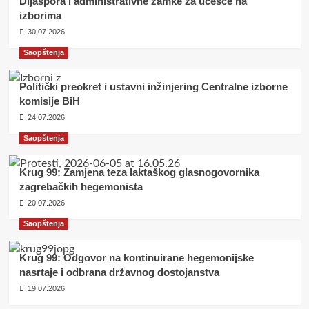
Dijaspora i administrativne zamke za učešće na
izborima
30.07.2026
Saopštenja
Politički preokret i ustavni inžinjering Centralne izborne
komisije BiH
24.07.2026
Saopštenja
Krug 99: Zamjena teza laktaškog glasnogovornika
zagrebačkih hegemonista
20.07.2026
Saopštenja
Krug 99: Odgovor na kontinuirane hegemonijske
nasrtaje i odbrana državnog dostojanstva
19.07.2026