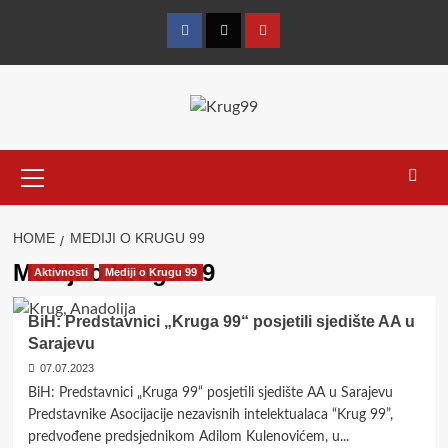
Skip
to
Facebook
Twitter
YouTube
content
Primary
Menu
HOME
MEDIJI O KRUGU 99
Mediji o Krugu 99
Aktivnosti
Mediji o Krugu 99
BiH: Predstavnici „Kruga 99“ posjetili sjedište AA u
Sarajevu
07.07.2023
BiH: Predstavnici „Kruga 99“ posjetili sjedište AA u Sarajevu
Predstavnike Asocijacije nezavisnih intelektualaca “Krug 99”,
predvođene predsjednikom Adilom Kulenovićem, u...