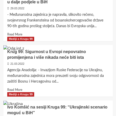
u dalje podjele u BiH
“anti-
–
Božiji”
Sarajevo
29.03.2022
grad
- Međunarodna zajednica je napravila, slikovito rečeno,
heroj
svojevrsnog Frankensteina od bosanskohercegovačke države
i
90-tih godina prošlog stoljeća. Danas bi Evropska unija...
simbol
otpora
Read
Read More
sa
more
Mediji o Krugu 99
snažnom
about
antifašističkom
Sesija
Krug 99: Sigurnost u Evropi nepovratno
tradicijom
Kruga
promijenjena i više nikada neće biti ista
99:
Rasprava
21.03.2022
o
Agencija Anadolija: - Invazijom Ruske Federacije na Ukrajinu,
Izbornom
međunarodna zajednica mora preuzeti svoju odgovornost da
zakonu
zaštiti Bosnu i Hercegovinu od...
vodi
u
Read
Read More
dalje
more
Mediji o Krugu 99
podjele
about
u
Krug
Ivo Komšić na sesiji Kruga 99: “Ukrajinski scenario
BiH
99:
moguć u BiH”
Sigurnost