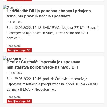
about
Pettigrew:
Hadžidedić: BiH je potrebna obnova i primjena
BiH
temeljnih pravnih načela i postulata
je
pretrpjela
13.06.2022
posljedice
Sun, 12.06.2022. 12:12 SARAJEVO, 12. juna (FENA) - Bosna i
genocidnih
Hercegovina nije 'poseban slučaj' i treba samo obnovu i
namjera
primjenu...
u
cijelom
Read
Read More
RS-
more
Mediji o Krugu 99
u
about
Hadžidedić:
Prof. dr Čustović: Imperativ je uspostava
BiH
ministarstva poljoprivrede na nivou BiH
je
potrebna
01.06.2022
obnova
Sun, 29.05.2022. 12:49 prof. dr Čustović: Imperativ je
i
uspostava ministarstva poljoprivrede na nivou BiH SARAJEVO,
primjena
29. maja (FENA) – Nepostojanje...
temeljnih
pravnih
Read
Read More
načela
more
Mediji o Krugu 99
i
about