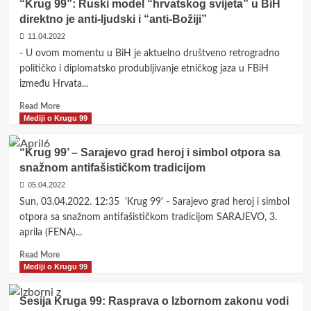
“Krug 99”: Ruski model “hrvatskog svijeta” u BiH
po
Bojim
direktno je anti-ljudski i “anti-Božiji”
uzoru
se
na
da
11.04.2022
SAD
smo
- U ovom momentu u BiH je aktuelno društveno retrogradno
odbacivanjem
političko i diplomatsko produbljivanje etničkog jaza u FBiH
socijalističkih
između Hrvata...
tekovina
odbacili
Read
Read More
antifašizam
more
Mediji o Krugu 99
about
“Krug
“Krug 99’ – Sarajevo grad heroj i simbol otpora sa
99”:
snažnom antifašističkom tradicijom
Ruski
model
05.04.2022
“hrvatskog
Sun, 03.04.2022. 12:35 'Krug 99' - Sarajevo grad heroj i simbol
svijeta”
otpora sa snažnom antifašističkom tradicijom SARAJEVO, 3.
u
aprila (FENA)...
BiH
direktno
Read
Read More
je
more
Mediji o Krugu 99
anti-
about
ljudski
“Krug
Sesija Kruga 99: Rasprava o Izbornom zakonu vodi
i
99’