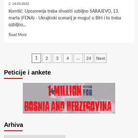
u
14.03.2022
Evropi
Komšić: Upozorenja treba shvatiti ozbiljno SARAJEVO, 13.
nepovratno
marta (FENA) - Ukrajinski scenarij je moguć u BiH i to treba
promijenjena
ozbiljno...
i
više
Read
Read More
nikada
more
neće
about
biti
Ivo
Posts
ista
Komšić
2
3
4
24
Next
1
…
na
pagination
sesiji
Peticije i ankete
Kruga
99:
“Ukrajinski
scenario
moguć
u
BiH”
Arhiva