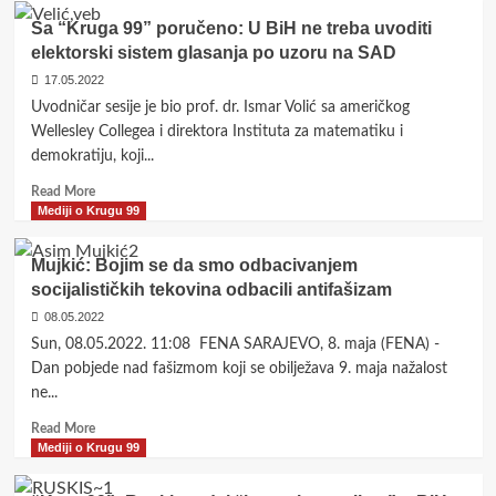
postulata
Prof.
Sa “Kruga 99” poručeno: U BiH ne treba uvoditi
dr
elektorski sistem glasanja po uzoru na SAD
Čustović:
Imperativ
17.05.2022
je
Uvodničar sesije je bio prof. dr. Ismar Volić sa američkog
uspostava
Wellesley Collegea i direktora Instituta za matematiku i
ministarstva
demokratiju, koji...
poljoprivrede
na
Read
Read More
nivou
more
Mediji o Krugu 99
BiH
about
Sa
Mujkić: Bojim se da smo odbacivanjem
“Kruga
socijalističkih tekovina odbacili antifašizam
99”
poručeno:
08.05.2022
U
Sun, 08.05.2022. 11:08 FENA SARAJEVO, 8. maja (FENA) -
BiH
Dan pobjede nad fašizmom koji se obilježava 9. maja nažalost
ne
ne...
treba
uvoditi
Read
Read More
elektorski
more
Mediji o Krugu 99
sistem
about
glasanja
Mujkić: