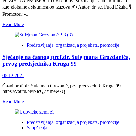
POZIV NA PROMOCIJU KNJIGE: Suzbijanje sajber kriminala
kao globalnog sigurnosnog izazova ✍️ Autor: dr. sc. Fuad Džaka 🎙️
Promotori: ▪️...
Read
Read More
more
about
Suzbijanje
Predstavljanja, organizacija projekata, promocije
sajber
kriminala
Sjećanje na časnog prof.dr. Sulejmana Grozdanića,
kao
globalnog
prvog predsjednika Kruga 99
sigurnosnog
izazova
06.12.2021
–
promocija
Časni prof. dr. Sulejman Grozanić, prvi predsjednik Kruga 99
u
https://youtu.be/NicQ7Ymew7Q
Goraždu
Read
Read More
more
about
Sjećanje
Predstavljanja, organizacija projekata, promocije
na
Saopštenja
časnog
prof.dr.