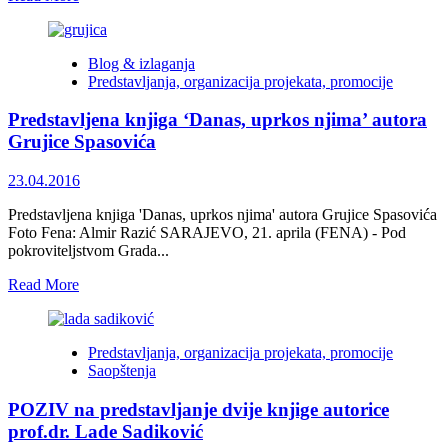
more
about
Teze
Blog & izlaganja
o
Predstavljanja, organizacija projekata, promocije
obrazovanju,
akreditacijama
Predstavljena knjiga ‘Danas, uprkos njima’ autora
i
odgovornosti
Grujice Spasovića
23.04.2016
Predstavljena knjiga 'Danas, uprkos njima' autora Grujice Spasovića
Foto Fena: Almir Razić SARAJEVO, 21. aprila (FENA) - Pod
pokroviteljstvom Grada...
Read
Read More
more
about
Predstavljena
Predstavljanja, organizacija projekata, promocije
knjiga
Saopštenja
‘Danas,
uprkos
POZIV na predstavljanje dvije knjige autorice
njima’
autora
prof.dr. Lade Sadiković
Grujice