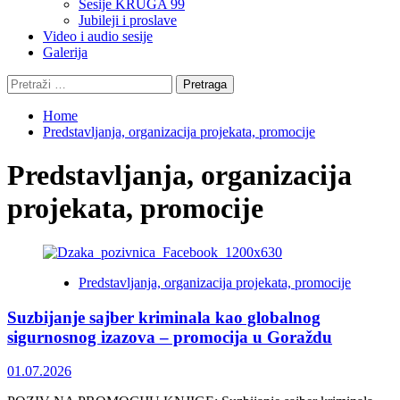
Sesije KRUGA 99
Jubileji i proslave
Video i audio sesije
Galerija
Pretraga:
Home
Predstavljanja, organizacija projekata, promocije
Predstavljanja, organizacija
projekata, promocije
Predstavljanja, organizacija projekata, promocije
Suzbijanje sajber kriminala kao globalnog
sigurnosnog izazova – promocija u Goraždu
01.07.2026