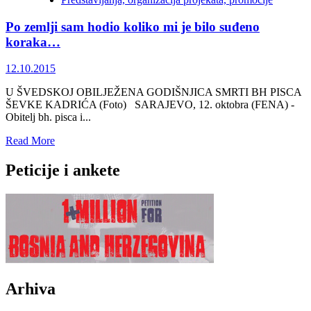
knjiga
Dragana
Po zemlji sam hodio koliko mi je bilo suđeno
Markovine
“Jugoslavenstvo
koraka…
poslije
svega”
12.10.2015
U ŠVEDSKOJ OBILJEŽENA GODIŠNJICA SMRTI BH PISCA
ŠEVKE KADRIĆA (Foto) SARAJEVO, 12. oktobra (FENA) -
Obitelj bh. pisca i...
Read
Read More
more
about
Peticije i ankete
Po
zemlji
sam
hodio
koliko
mi
je
bilo
suđeno
Arhiva
koraka…