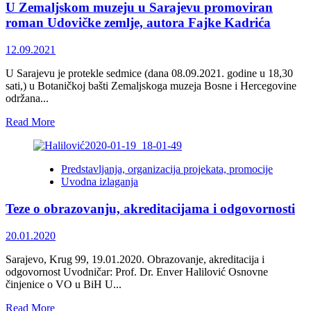
U Zemaljskom muzeju u Sarajevu promoviran
Sulejmana
Grozdanića,
roman Udovičke zemlje, autora Fajke Kadrića
prvog
predsjednika
12.09.2021
Kruga
99
U Sarajevu je protekle sedmice (dana 08.09.2021. godine u 18,30
sati,) u Botaničkoj bašti Zemaljskoga muzeja Bosne i Hercegovine
održana...
Read
Read More
more
about
U
Predstavljanja, organizacija projekata, promocije
Zemaljskom
Uvodna izlaganja
muzeju
u
Teze o obrazovanju, akreditacijama i odgovornosti
Sarajevu
promoviran
roman
20.01.2020
Udovičke
zemlje,
Sarajevo, Krug 99, 19.01.2020. Obrazovanje, akreditacija i
autora
odgovornost Uvodničar: Prof. Dr. Enver Halilović Osnovne
Fajke
činjenice o VO u BiH U...
Kadrića
Read
Read More