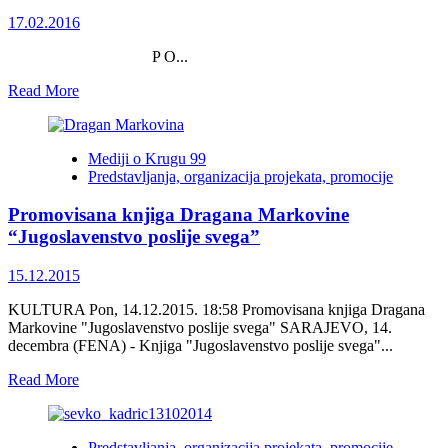
Spasovića
17.02.2016
P O...
Read
Read More
more
about
POZIV
Mediji o Krugu 99
na
Predstavljanja, organizacija projekata, promocije
predstavljanje
dvije
Promovisana knjiga Dragana Markovine
knjige
autorice
“Jugoslavenstvo poslije svega”
prof.dr.
Lade
15.12.2015
Sadiković
KULTURA Pon, 14.12.2015. 18:58 Promovisana knjiga Dragana
Markovine "Jugoslavenstvo poslije svega" SARAJEVO, 14.
decembra (FENA) - Knjiga "Jugoslavenstvo poslije svega"...
Read
Read More
more
about
Promovisana
Predstavljanja, organizacija projekata, promocije