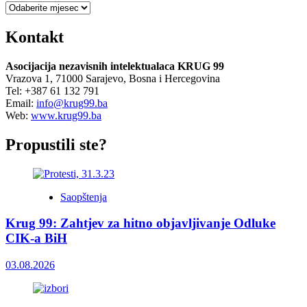
Arhiva
Kontakt
Asocijacija nezavisnih intelektualaca KRUG 99
Vrazova 1, 71000 Sarajevo, Bosna i Hercegovina
Tel: +387 61 132 791
Email:
info@krug99.ba
Web:
www.krug99.ba
Propustili ste?
Saopštenja
Krug 99: Zahtjev za hitno objavljivanje Odluke
CIK-a BiH
03.08.2026