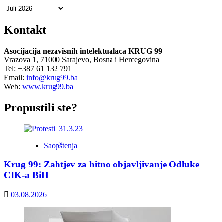
Arhiva
Kontakt
Asocijacija nezavisnih intelektualaca KRUG 99
Vrazova 1, 71000 Sarajevo, Bosna i Hercegovina
Tel: +387 61 132 791
Email:
info@krug99.ba
Web:
www.krug99.ba
Propustili ste?
Saopštenja
Krug 99: Zahtjev za hitno objavljivanje Odluke
CIK-a BiH
03.08.2026