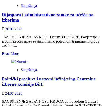
Saopštenja
Dijaspora i administrativne zamke za učešće na
izborima
30.07.2026
SAOPĆENJE ZA JAVNOST Datum 30 juli 2026. Povjerenje u
izborni proces može se graditi samo potpunom transparentnošću i
zaštitom...
Read
Read More
more
about
Dijaspora
Saopštenja
i
administrativne
Politički preokret i ustavni inžinjering Centralne
zamke
za
izborne komisije BiH
učešće
na
24.07.2026
izborima
SAOPŠTENJE ZA JAVNOST KRUGA 99 Povodom Odluka i
izgleda glasačkih listića Centralne izborne komisije BiH (CIKBiH)