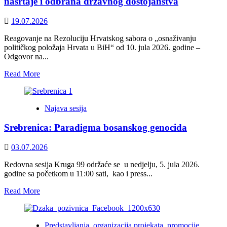
nasrtaje i odbrana državnog dostojanstva
glasnogovornika
zagrebačkih
19.07.2026
hegemonista
Reagovanje na Rezoluciju Hrvatskog sabora o „osnaživanju
političkog položaja Hrvata u BiH“ od 10. jula 2026. godine –
Odgovor na...
Read
Read More
more
about
Krug
Najava sesija
99:
Odgovor
Srebrenica: Paradigma bosanskog genocida
na
kontinuirane
hegemonijske
03.07.2026
nasrtaje
i
Redovna sesija Kruga 99 održaće se u nedjelju, 5. jula 2026.
odbrana
godine sa početkom u 11:00 sati, kao i press...
državnog
Read
Read More
dostojanstva
more
about
Srebrenica:
Predstavljanja, organizacija projekata, promocije
Paradigma