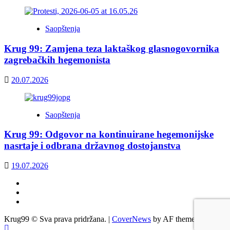
Saopštenja
Krug 99: Zamjena teza laktaškog glasnogovornika
zagrebačkih hegemonista
20.07.2026
Saopštenja
Krug 99: Odgovor na kontinuirane hegemonijske
nasrtaje i odbrana državnog dostojanstva
19.07.2026
Facebook
Twitter
YouTube
Krug99 © Sva prava pridržana.
|
CoverNews
by AF themes.