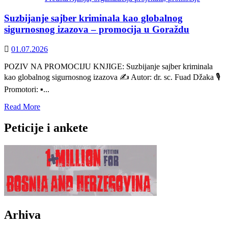
bosanskog
Suzbijanje sajber kriminala kao globalnog
genocida
sigurnosnog izazova – promocija u Goraždu
01.07.2026
POZIV NA PROMOCIJU KNJIGE: Suzbijanje sajber kriminala
kao globalnog sigurnosnog izazova ✍️ Autor: dr. sc. Fuad Džaka 🎙️
Promotori: ▪️...
Read
Read More
more
about
Peticije i ankete
Suzbijanje
sajber
kriminala
kao
globalnog
sigurnosnog
izazova
–
promocija
Arhiva
u
Goraždu