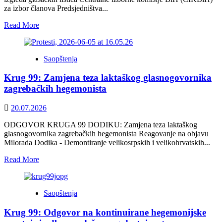
za izbor članova Predsjedništva...
Read
Read More
more
about
Politički
Saopštenja
preokret
i
Krug 99: Zamjena teza laktaškog glasnogovornika
ustavni
inžinjering
zagrebačkih hegemonista
Centralne
izborne
20.07.2026
komisije
BiH
ODGOVOR KRUGA 99 DODIKU: Zamjena teza laktaškog
glasnogovornika zagrebačkih hegemonista Reagovanje na objavu
Milorada Dodika - Demontiranje velikosrpskih i velikohrvatskih...
Read
Read More
more
about
Krug
Saopštenja
99:
Zamjena
Krug 99: Odgovor na kontinuirane hegemonijske
teza
laktaškog