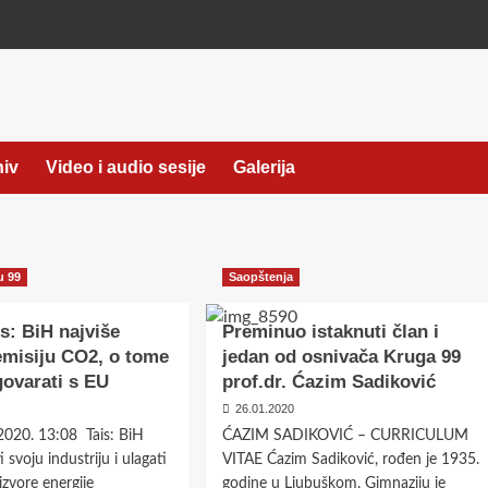
hiv
Video i audio sesije
Galerija
u 99
Saopštenja
is: BiH najviše
Preminuo istaknuti član i
emisiju CO2, o tome
jedan od osnivača Kruga 99
govarati s EU
prof.dr. Ćazim Sadiković
26.01.2020
2020. 13:08 Tais: BiH
ĆAZIM SADIKOVIĆ – CURRICULUM
i svoju industriju i ulagati
VITAE Ćazim Sadiković, rođen je 1935.
izvore energije
godine u Ljubuškom. Gimnaziju je