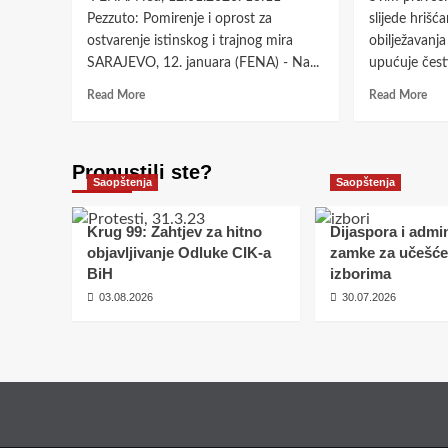
zna
Pezzuto: Pomirenje i oprost za
slijede hriš
sjeć
ostvarenje istinskog i trajnog mira
obilježavanj
na
SARAJEVO, 12. januara (FENA) - Na...
upućuje čestit
sas
Read
Rea
Read More
Read More
more
mor
about
abo
Pezzuto:
Nek
Propustili ste?
Pomirenje
ova
Saopštenja
Saopštenja
i
Bož
oprost
izn
za
por
Krug 99: Zahtjev za hitno
Dijaspora i admin
ostvarenje
i
objavljivanje Odluke CIK-a
zamke za učešće
istinskog
oja
BiH
izborima
i
nar
03.08.2026
30.07.2026
trajnog
volj
mira
za
mir
i
dob
svih
ljud