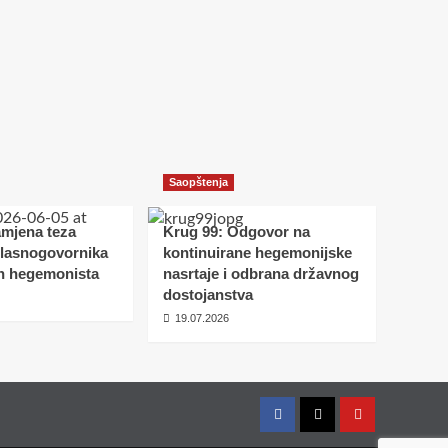
Saopštenja
amjena teza
Krug 99: Odgovor na
glasnogovornika
kontinuirane hegemonijske
h hegemonista
nasrtaje i odbrana državnog
dostojanstva
19.07.2026
Facebook
Twitter
YouTube