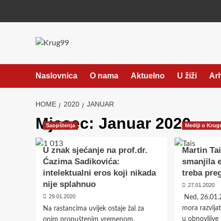
Skip
to
content
Naslovnica
O nama
Aktuelno
U žiži
Ar
HOME
2020
JANUAR
Mjesec:
Januar 2020.
Saopštenja
Mediji o Krug
U znak sjećanje na prof.dr.
Martin Ta
Ćazima Sadikovića:
smanjila 
intelektualni eros koji nikada
treba pre
nije splahnuo
27.01.2020
29.01.2020
Ned, 26.01.
mora razvijat
Na rastancima uvijek ostaje žal za
u obnovljive 
onim propuštenim vremenom,