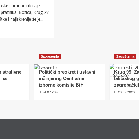
k
intelektualaca
ćanske narodne običaje
anja
–
a praznika Božića, Krug 99
Krug
ke i najiskrenije želje...
tanak
99.
d
e
ut
a
j
Saopštenja
Saopštenja
ić
ova
odi
istrativne
Politički preokret i ustavni
Krug 99: Z
 na
inžinjering Centralne
laktaškog 
ča
izborne komisije BiH
zagrebački
odnu
24.07.2026
20.07.2026
u
om
rom
i