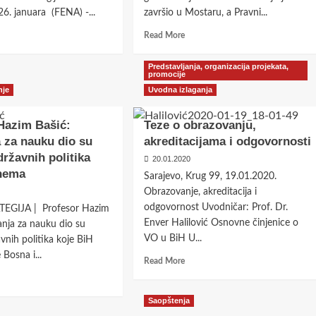
. januara (FENA) -...
završio u Mostaru, a Pravni...
d
Read
Read More
e
more
ut
about
Predstavljanja, organizacija projekata,
tin
Preminuo
promocije
:
istaknuti
nje
Uvodna izlaganja
član
iše
i
Hazim Bašić:
Teze o obrazovanju,
jila
jedan
a za nauku dio su
akreditacijama i odgovornosti
iju
od
,
osnivača
državnih politika
20.01.2020
Kruga
 nema
Sarajevo, Krug 99, 19.01.2020.
e
99
Obrazovanje, akreditacija i
ba
prof.dr.
odgovornost Uvodničar: Prof. Dr.
govarati
Ćazim
EGIJA | Profesor Hazim
Sadiković
Enver Halilović Osnovne činjenice o
janja za nauku dio su
VO u BiH U...
avnih politika koje BiH
Bosna i...
Read
Read More
more
d
about
e
Teze
Saopštenja
ut
o