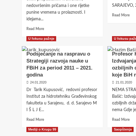
SARAJEVO, 26
nedovršenim pričama i one rijetke
punine vremena u prolaznosti. I
Rea
Read More
idejama...
mor
abo
Read
Read More
Mar
more
Tais
U fokusu pažnje
U fokusu paž
about
BiH
U
najv
znak
Podsjećanje na raspravu o
Profesor 
sman
sjećanje
Strategiji razvoja nauke u
Izdvajanj
emis
na
CO2
FBiH za period 2011 – 2021.
ozbiljnih 
prof.dr.
o
godina
koje BiH
Ćazima
tom
Sadikovića:
24.01.2020
21.01.2020
tre
intelektualni
pre
Dr Tarik Kupusović, redovni profesor
NEMA STRAT
eros
s
Institut za hidrotehniku Građevinskog
Bašić: Izdva
koji
EU
fakulteta u Sarajevu, d. d. Sarajevo M
nikada
ozbiljnih drž
nije
I Š L J E...
nema Gdje je 
splahnuo
Read
Rea
Read More
Read More
more
mor
Mediji o Krugu 99
Saopštenja
about
abo