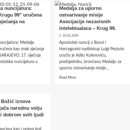
fesor
obrazovanju,
im
a nuncijatura:
Medalja za uporno
akreditacijama
ć:
Krugu 99" uručena
ostvarivanje misije
i
vajanja
sjećanja na
Asocijacije nezavisnih
odgovornosti
intelektualaca – Krug 99.
ku
16.01.2020
uncijatura: Medalja
Apostolski nuncij u Bosni i
ljnih
ručena kao znak sjećanja
Hercegovini nadbiskup Luigi Pezzuto
avnih
SARAJEVO, 17. siječnja
tika
uručio je Adilu Kulenoviću,
e
stolska nuncijatura u
predsjedniku, brončanu Medalju za
uporno ostvarivanje misije...
ma
d
Read
Read More
e
more
ut
about
stolska
Medalja
ijatura:
za
 Božić iznova
alja
uporno
ojača narodnu volju
ugu
ostvarivanje
i dobrom svih ljudi
misije
čena
Asocijacije
nezavisnih
avcima kao i onima koji