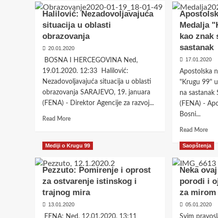
Podsjećanje
Pro
na
Haz
Halilović: Nezadovoljavajuća
Apostolsk
raspravu
Baši
situacija u oblasti
Medalja "
o
Izd
obrazovanja
kao znak 
Strategiji
za
sastanak
razvoja
nau
20.01.2020
nauke
dio
17.01.2020
BOSNA I HERCEGOVINA Ned,
u
su
19.01.2020. 12:33 Halilović:
Apostolska n
FBiH
ozbi
Nezadovoljavajuća situacija u oblasti
"Krugu 99" u
za
drž
obrazovanja SARAJEVO, 19. januara
period
na sastanak 
poli
2011
koj
(FENA) - Direktor Agencije za razvoj...
(FENA) - Apo
–
BiH
Bosni...
Read
Read More
2021.
ne
more
Rea
godina
Read More
about
mor
Halilović:
Mediji o Krugu 99
Saopštenja
abo
Nezadovoljavajuća
Apo
situacija
nunc
Pezzuto: Pomirenje i oprost
Neka ovaj
u
Med
za ostvarenje istinskog i
porodi i 
oblasti
"Kr
trajnog mira
za mirom 
obrazovanja
99"
uru
13.01.2020
05.01.2020
kao
FENA: Ned, 12.01.2020. 13:11
Svim pravosl