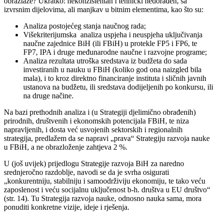
obrazlaže? Ukratko: nekonzistentan i tehnički nedorađen, sa
izvrsnim dijelovima, ali manjkav u bitnim elementima, kao što su:
Analiza postojećeg stanja naučnog rada;
Višekriterijumska analiza uspjeha i neuspjeha uključivanja
naučne zajednice BiH (ili FBiH) u protekle FP5 i FP6, te
FP7, IPA i druge međunarodne naučne i razvojne programe;
Analiza rezultata utroška sredstava iz budžeta do sada
investiranih u nauku u FBiH (koliko god ona naizgled bila
mala), i to kroz direktno financiranje instituta i sličnih javnih
ustanova na budžetu, ili sredstava dodijeljenih po konkursu, ili
na druge načine.
Na bazi prethodnih analiza i (u Strategiji djelimično obrađenih)
prirodnih, društvenih i ekonomskih potencijala FBiH, te niza
napravljenih, i dosta već usvojenih sektorskih i regionalnih
strategija, predlažem da se napravi „prava“ Strategiju razvoja nauke
u FBiH, a ne obrazloženje zahtjeva 2 %.
U (još uvijek) prijedlogu Strategije razvoja BiH za naredno
srednjeročno razdoblje, navodi se da je svrha osigurati
„konkurentniju, stabilniju i samoodrživiju ekonomiju, te tako veću
zaposlenost i veću socijalnu uključenost b-h. društva u EU društvo“
(str. 14). Tu Strategija razvoja nauke, odnosno nauka sama, mora
ponuditi konkretne vizije, ideje i rješenja.