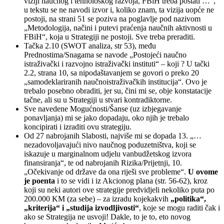
viziji naučnog i tehnološkog razvoja, FBiH treba postati …“,
u tekstu se ne navodi izvor i, koliko znam, ta vizija uopće ne
postoji, na strani 51 se poziva na poglavlje pod nazivom
„Metodologija, načini i putevi praćenja naučnih aktivnosti u
FBiH“, koja u Strategiji ne postoji. Sve treba preraditi.
Tačka 2.10 (SWOT analiza, str 53), među
Prednostima/Snagama se navode „Postojeći naučno
istraživački i razvojno istraživački instituti“ – koji ? U tački
2.2, strana 10, sa nipodaštavanjem se govori o preko 20
„samodeklariranih naučnoistraživačkih institucija“. Ovo je
trebalo posebno obraditi, jer su, čini mi se, obje konstatacije
tačne, ali su u Strategiji u stvari kontradiktorne.
Sve navedene Mogućnosti/Šanse (uz izbjegavanje
ponavljanja) mi se jako dopadaju, oko njih je trebalo
koncipirati i izraditi ovu strategiju.
Od 27 nabrojanih Slabosti, najviše mi se dopada 13. „…
nezadovoljavajući nivo naučnog poduzetništva, koji se
iskazuje u marginalnom udjelu vanbudžetskog izvora
finansiranja“, te od nabrojanih Rizika/Prijetnji, 10.
„Očekivanje od države da ona riješi sve probleme“.
U ovome
je poenta
i to se vidi i iz Akcionog plana (str. 56-62), kroz
koji su neki autori ove strategije predvidjeli nekoliko puta po
200.000 KM (za sebe) – za izradu kojekakvih
„politika“,
„kriterija“ i „studija izvodljivosti“
, koje se mogu raditi čak i
ako se Strategija ne usvoji! Dakle, to je to, eto novog