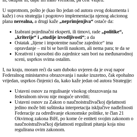
U suprotnom, pošto je (kao što jedan od autora ovog dokumenta i
kaže) i ova strategija i pogotovo implementacija njenog akcionog
plana
nerealna,
a drugi kaže
„neprimjenjiva“
ostaće da:
Izabrani pojedinačni eksperti, ili timovi, rade
„politike“,
„kriterije“ i „studije izvodljivosti“
; a da
Ostatak „lijene i impotentne naučne zajednice“ ima
opravdanje – mi bi se bavili naukom, ali nema para; te da se
Kreativni i sposobni dio zajednice sam bori na međunarodnoj
sceni, usprkos svima ostalim.
I, na kraju, moram reći da sam duboko uvjeren da je ovaj napor
Federalnog ministarstva obrazovanja i nauke izuzetno, čak epohalno
vrijedan, usprkos činjenici da, kako kaže jedan od autora Strategije:
Ustavni osnov za regulisanje visokog obrazovanja na
federalnom nivou nije moguće utvrditi;
Ustavni osnov za Zakon o naučnoistraživačkoj djelatnosti
jedino može biti suštinska interpretacija isključive nadležnosti
Federacije za određivanje ekonomske politike, te član 21
Okvirnog zakona BiH, po kome će entiteti svojim zakonom o
naučnoistraživačkoj djelatnosti regulirati pitanja koja nisu
regulirana ovim zakonom.