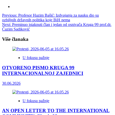
Post
Previous:
Profesor Hazim Bašić: Izdvajanja za nauku dio su
ozbiljnih državnih politika koje BiH nema
navigation
Next:
Preminuo istaknuti član i jedan od osnivača Kruga 99 prof.dr.
Ćazim Sadiković
Više članaka
U fokusu pažnje
OTVORENO PISMO KRUGA 99
INTERNACIONALNOJ ZAJEDNICI
30.06.2026
U fokusu pažnje
AN OPEN LETTER TO THE INTERNATIONAL