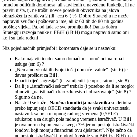
principu odličnih doprinosa, ali stavljenih u navedenu funkciju, ili ne
praviti ništa, tj. ne trošiti novce poreskih obveznika na jalova
obrazloženja zahtjeva 2 (ili „cca 6“) %. Dobru Strategiju ne može
napraviti zvučno i poštovano ime, ali iz 60-tih do 80-tih godina
prošlog vijeka. Pa, od tada se sve promijenilo! Danas dobru
Strategiju razvoja nauke u FBiH (i BiH) mogu napraviti samo oni
koji su tada rođeni !
Niz pojedinačnih primjedbi i komentara daje se u nastavku:
Kako najaviti tender samo domaćim isporučiocima roba i
usluga (str. 6) ?
„Nerealno visoki ili dvojni tečaj domaće valute“ (str. 6) je
davna prošlost za BiH.
Izbaciti riječ „agresija“ (tj. zamijeniti je npr. „ratom“, str. 8).
Da li je „istraživački sektor“ trebalo (i posebno da li se moglo)
obnoviti „na isti način kao zdravstvo i obrazovanje“ (str. 8) ?
Sigurno da ne.
Na str. 9 se kaže „
Nau
č
na kondicija nastavnika
se definira
preko ispunjenja OECD standarda da je svaki univerzitetski
nastavnik sa pola ukupnog radnog vremena (0,5FTE)
edukator, a sa drugih pola radnog vremena istraživač. U BiH
je ova norma ispunjena sa svega 3% jer ne postoje istraživački
fondovi koji moraju financirati ovu djelatnost“. Nije tačno da
ne postoje istraživački fondovi (postoje van BiH (za BiH), pa