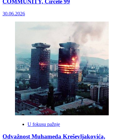
COMMUNITY, Circele 99
30.06.2026
U fokusu pažnje
Odvažnost Muhameda Kreševljakovića,