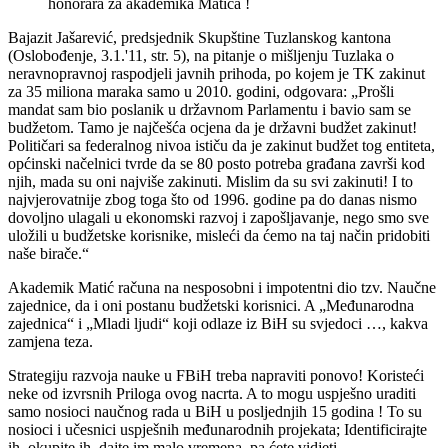
honorara za akademika Matića !
Bajazit Jašarević, predsjednik Skupštine Tuzlanskog kantona
(Oslobođenje, 3.1.'11, str. 5), na pitanje o mišljenju Tuzlaka o
neravnopravnoj raspodjeli javnih prihoda, po kojem je TK zakinut
za 35 miliona maraka samo u 2010. godini, odgovara: „Prošli
mandat sam bio poslanik u državnom Parlamentu i bavio sam se
budžetom. Tamo je najčešća ocjena da je državni budžet zakinut!
Političari sa federalnog nivoa ističu da je zakinut budžet tog entiteta,
općinski načelnici tvrde da se 80 posto potreba građana završi kod
njih, mada su oni najviše zakinuti. Mislim da su svi zakinuti! I to
najvjerovatnije zbog toga što od 1996. godine pa do danas nismo
dovoljno ulagali u ekonomski razvoj i zapošljavanje, nego smo sve
uložili u budžetske korisnike, misleći da ćemo na taj način pridobiti
naše birače.“
Akademik Matić računa na nesposobni i impotentni dio tzv. Naučne
zajednice, da i oni postanu budžetski korisnici. A „Međunarodna
zajednica“ i „Mladi ljudi“ koji odlaze iz BiH su svjedoci …, kakva
zamjena teza.
Strategiju razvoja nauke u FBiH treba napraviti ponovo! Koristeći
neke od izvrsnih Priloga ovog nacrta. A to mogu uspješno uraditi
samo nosioci naučnog rada u BiH u posljednjih 15 godina ! To su
nosioci i učesnici uspješnih međunarodnih projekata; Identificirajte
ih, okupite ih, dajte im malo vremena, pa ćete vidjeti.