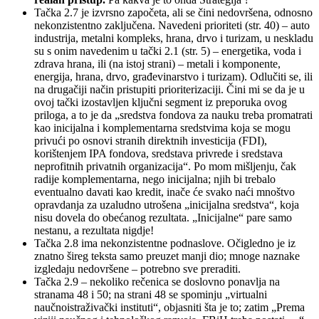
Tačka 2.7 je izvrsno započeta, ali se čini nedovršena, odnosno
nekonzistentno zaključena. Navedeni prioriteti (str. 40) – auto
industrija, metalni kompleks, hrana, drvo i turizam, u neskladu
su s onim navedenim u tački 2.1 (str. 5) – energetika, voda i
zdrava hrana, ili (na istoj strani) – metali i komponente,
energija, hrana, drvo, građevinarstvo i turizam). Odlučiti se, ili
na drugačiji način pristupiti prioriterizaciji. Čini mi se da je u
ovoj tački izostavljen ključni segment iz preporuka ovog
priloga, a to je da „sredstva fondova za nauku treba promatrati
kao inicijalna i komplementarna sredstvima koja se mogu
privući po osnovi stranih direktnih investicija (FDI),
korištenjem IPA fondova, sredstava privrede i sredstava
neprofitnih privatnih organizacija“. Po mom mišljenju, čak
radije komplementarna, nego inicijalna; njih bi trebalo
eventualno davati kao kredit, inače će svako naći mnoštvo
opravdanja za uzaludno utrošena „inicijalna sredstva“, koja
nisu dovela do obećanog rezultata. „Inicijalne“ pare samo
nestanu, a rezultata nigdje!
Tačka 2.8 ima nekonzistentne podnaslove. Očigledno je iz
znatno šireg teksta samo preuzet manji dio; mnoge naznake
izgledaju nedovršene – potrebno sve preraditi.
Tačka 2.9 – nekoliko rečenica se doslovno ponavlja na
stranama 48 i 50; na strani 48 se spominju „virtualni
naučnoistraživački instituti“, objasniti šta je to; zatim „Prema