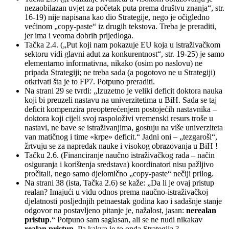
nezaobilazan uvjet za početak puta prema društvu znanja“, str.
16-19) nije napisana kao dio Strategije, nego je očigledno
većinom „copy-paste“ iz drugih tekstova. Treba je preraditi,
jer ima i veoma dobrih prijedloga.
Tačka 2.4. („Put koji nam pokazuje EU koja u istraživačkom
sektoru vidi glavni adut za konkurentnost“, str. 19-25) je samo
elementarno informativna, nikako (osim po naslovu) ne
pripada Strategiji; ne treba sada (a pogotovo ne u Strategiji)
otkrivati šta je to FP7. Potpuno preraditi.
Na strani 29 se tvrdi: „Izuzetno je veliki deficit doktora nauka
koji bi preuzeli nastavu na univerzitetima u BiH. Sada se taj
deficit kompenzira preopterećenjem postojećih nastavnika –
doktora koji cijeli svoj raspoloživi vremenski resurs troše u
nastavi, ne bave se istraživanjima, gostuju na više univerziteta
van matičnog i time «krpe» deficit.“ Jadni oni – „tezgaroši“,
žrtvuju se za napredak nauke i visokog obrazovanja u BiH !
Tačku 2.6. (Financiranje naučno istraživačkog rada – način
osiguranja i korištenja sredstava) koordinatori nisu pažljivo
pročitali, nego samo djelomično „copy-paste“ nečiji prilog.
Na strani 38 (ista, Tačka 2.6) se kaže: „Da li je ovaj pristup
realan? Imajući u vidu odnos prema naučno-istraživačkoj
djelatnosti posljednjih petnaestak godina kao i sadašnje stanje
odgovor na postavljeno pitanje je, nažalost, jasan:
nerealan
pristup
.“ Potpuno sam saglasan, ali se ne nudi nikakav
realan pristup.
Pa kakva je to onda Strategija ?