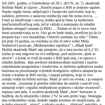
Još 2001. godine, u Oslobođenu od 28.1. (KUN, str. 7), akademik
Božidar Matić je izjavio: „Naučni pogon u BiH je potpuno ugašen.
Nauke nigdje nema, uključujući i Sarajevski univerzitet, koji se,
nažalost, pretvorio u nastavnu instituciju zato što nema novca. …
Fond za istraživanje i razvoj, koliko god je bitan za budućnost
naučnoistraživačkog rada, još je važniji u nastojanju da mladim
ljudima omogući ostanak (u BiH). …Nadam se da će nova vlast
imati razumijevanja za to. Ako ga ne bude imala, proričem joj da će
propasti kao i ova dosadašnja. Ostaviće pustinju iza sebe.“ Dakle,
još prije 10 godina, za svjedoka se (što bi rek'o veliki Meša
Selimović) pozivaju „Međunarodna zajednica“ i „Mladi ljudi“.
Možda akademik Matić nije primjetio, ali u istoj novini od 6.2.'01.
izašao je moj odgovor na ovo mišljenje, pod naslovom „Ipak se
okreće“, u kome se tvrdi da nauke u BiH ipak ima, i to upravo s
mladim ljudima, daje prednost međunarodnim naučnim i naučno
orijentiranim programima i fondovima, te preferira aplikativna nauka
bazirana na preuzimanju svjetskih dostignuća, njihova adaptacija na
uvjete u kojima se BiH razvija, i najzad primjena, koja će ovu
zemlju voditi ka bržem razvoju. Matić je ost'o na svome, i ja ostajem
na svome. „Saznanje je potreba individue da osmisli i usavrši svoj
unutarnji svijet i regulira međuodnose pojmova i okolne stvarnosti“,
napisao sam tada. A uvaženi akademik Matić „bere“ honorare iz
budžeta, da bi obrazložio i dobio 2 %! Ja sam protiv toga. Strategija
ima velikodušnu viziju, doduše nigdje posebno ne ekspliciranu, ali
je treba napraviti, „pravo“, a nikako ovako – „zbirkom“ nekoliko, u