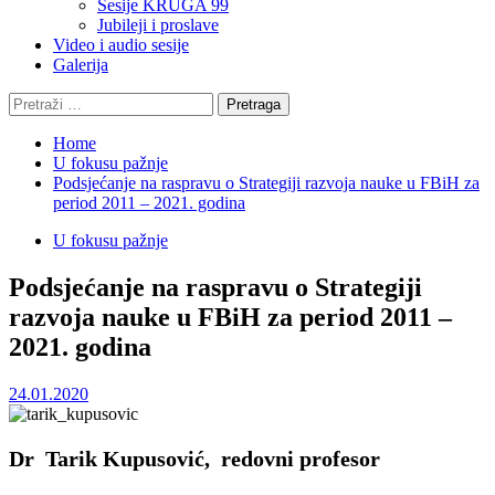
Sesije KRUGA 99
Jubileji i proslave
Video i audio sesije
Galerija
Pretraga:
Home
U fokusu pažnje
Podsjećanje na raspravu o Strategiji razvoja nauke u FBiH za
period 2011 – 2021. godina
U fokusu pažnje
Podsjećanje na raspravu o Strategiji
razvoja nauke u FBiH za period 2011 –
2021. godina
24.01.2020
Dr Tarik Kupusović, redovni profesor