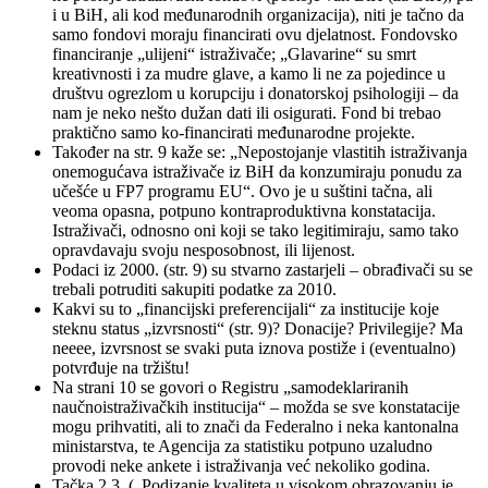
i u BiH, ali kod međunarodnih organizacija), niti je tačno da
samo fondovi moraju financirati ovu djelatnost. Fondovsko
financiranje „ulijeni“ istraživače; „Glavarine“ su smrt
kreativnosti i za mudre glave, a kamo li ne za pojedince u
društvu ogrezlom u korupciju i donatorskoj psihologiji – da
nam je neko nešto dužan dati ili osigurati. Fond bi trebao
praktično samo ko-financirati međunarodne projekte.
Također na str. 9 kaže se: „Nepostojanje vlastitih istraživanja
onemogućava istraživače iz BiH da konzumiraju ponudu za
učešće u FP7 programu EU“. Ovo je u suštini tačna, ali
veoma opasna, potpuno kontraproduktivna konstatacija.
Istraživači, odnosno oni koji se tako legitimiraju, samo tako
opravdavaju svoju nesposobnost, ili lijenost.
Podaci iz 2000. (str. 9) su stvarno zastarjeli – obrađivači su se
trebali potruditi sakupiti podatke za 2010.
Kakvi su to „financijski preferencijali“ za institucije koje
steknu status „izvrsnosti“ (str. 9)? Donacije? Privilegije? Ma
neeee, izvrsnost se svaki puta iznova postiže i (eventualno)
potvrđuje na tržištu!
Na strani 10 se govori o Registru „samodeklariranih
naučnoistraživačkih institucija“ – možda se sve konstatacije
mogu prihvatiti, ali to znači da Federalno i neka kantonalna
ministarstva, te Agencija za statistiku potpuno uzaludno
provodi neke ankete i istraživanja već nekoliko godina.
Tačka 2.3. („Podizanje kvaliteta u visokom obrazovanju je