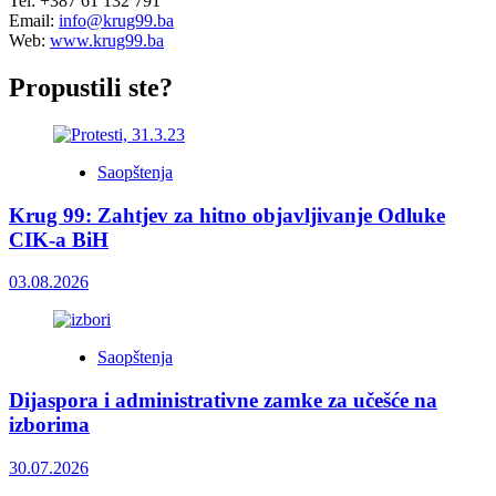
Tel: +387 61 132 791
Email:
info@krug99.ba
Web:
www.krug99.ba
Propustili ste?
Saopštenja
Krug 99: Zahtjev za hitno objavljivanje Odluke
CIK-a BiH
03.08.2026
Saopštenja
Dijaspora i administrativne zamke za učešće na
izborima
30.07.2026