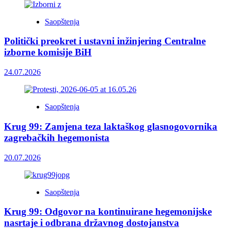
Saopštenja
Politički preokret i ustavni inžinjering Centralne
izborne komisije BiH
24.07.2026
Saopštenja
Krug 99: Zamjena teza laktaškog glasnogovornika
zagrebačkih hegemonista
20.07.2026
Saopštenja
Krug 99: Odgovor na kontinuirane hegemonijske
nasrtaje i odbrana državnog dostojanstva