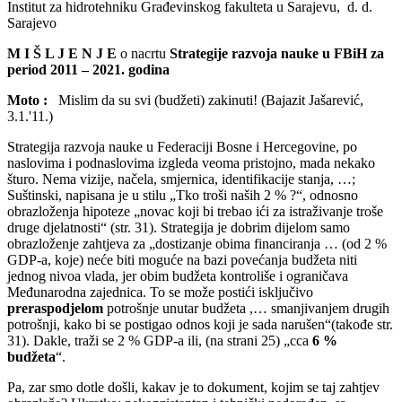
Institut za hidrotehniku Građevinskog fakulteta u Sarajevu, d. d.
Sarajevo
M I Š L J E N J E
o nacrtu
Strategije razvoja nauke u FBiH za
period 2011 – 2021. godina
Moto :
Mislim da su svi (budžeti) zakinuti! (Bajazit Jašarević,
3.1.'11.)
Strategija razvoja nauke u Federaciji Bosne i Hercegovine, po
naslovima i podnaslovima izgleda veoma pristojno, mada nekako
šturo. Nema vizije, načela, smjernica, identifikacije stanja, …;
Suštinski, napisana je u stilu „Tko troši naših 2 % ?“, odnosno
obrazloženja hipoteze „novac koji bi trebao ići za istraživanje troše
druge djelatnosti“ (str. 31). Strategija je dobrim dijelom samo
obrazloženje zahtjeva za „dostizanje obima financiranja … (od 2 %
GDP-a, koje) neće biti moguće na bazi povećanja budžeta niti
jednog nivoa vlada, jer obim budžeta kontroliše i ograničava
Međunarodna zajednica. To se može postići isključivo
preraspodjelom
potrošnje unutar budžeta ,… smanjivanjem drugih
potrošnji, kako bi se postigao odnos koji je sada narušen“(takođe str.
31). Dakle, traži se 2 % GDP-a ili, (na strani 25) „cca
6 %
budžeta
“.
Pa, zar smo dotle došli, kakav je to dokument, kojim se taj zahtjev