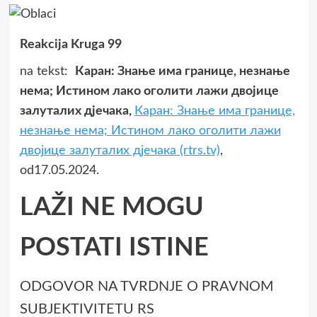
Reakcija Kruga 99
na tekst:
Каран: Знање има границе, незнање
нема; Истином лако оголити лажи двојице
залуталих дјечака,
Каран: Знање има границе,
незнање нема; Истином лако оголити лажи
двојице залуталих дјечака (rtrs.tv)
,
od17.05.2024.
LAŽI NE MOGU
POSTATI ISTINE
ODGOVOR NA TVRDNJE O PRAVNOM
SUBJEKTIVITETU RS