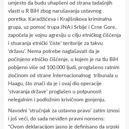
umjesto da budu uhapšeni od strana tadašnjih
vlasti u R BiH zbog narušavanja ustavnog
poretka, Karadžićeva i Krajišnikova kriminalna
grupa, uz pomoć trupa JNA i Srbije i Crne Gore,
započela je vojnu agresiju u cilju etničkog čišćenja
i stvaranja etnički ‘čiste’ teritorije za takvu
‘državu’. Nema potrebe naglašavati da je
počinjeno etničko čišćenje, u kojem je na tlu BiH
pobijeno više od 100.000 ljudi, proglašeno ratnim
zločinom od strane Internacionalnog tribunala u
Haagu, što znači da je i ovaj dio operacije
‘stvaranja države’ proglašen u potpunosti
nelegalnim i podložnim krivičnom gonjenju.
Navodni ‘stručnjak za ustavno pravo’ zatim iznosi
i još veći, do sada neviđen pravni nonsens:
“Ovom deklaraciјom јasno јe definisano da srpski