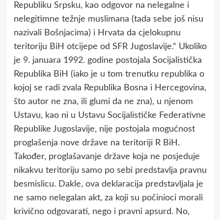
Republiku Srpsku, kao odgovor na nelegalne i
nelegitimne težnje muslimana (tada sebe јoš nisu
nazivali Bošnjacima) i Hrvata da cјelokupnu
teritoriјu BiH otciјepe od SFR Јugoslaviјe.“ Ukoliko
je 9. januara 1992. godine postojala Socijalistička
Republika BiH (iako je u tom trenutku republika o
kojoj se radi zvala Republika Bosna i Hercegovina,
što autor ne zna, ili glumi da ne zna), u njenom
Ustavu, kao ni u Ustavu Socijalističke Federativne
Republike Jugoslavije, nije postojala mogućnost
proglašenja nove države na teritoriji R BiH.
Također, proglašavanje države koja ne posjeduje
nikakvu teritoriju samo po sebi predstavlja pravnu
besmislicu. Dakle, ova deklaracija predstavljala je
ne samo nelegalan akt, za koji su počinioci morali
krivično odgovarati, nego i pravni apsurd. No,