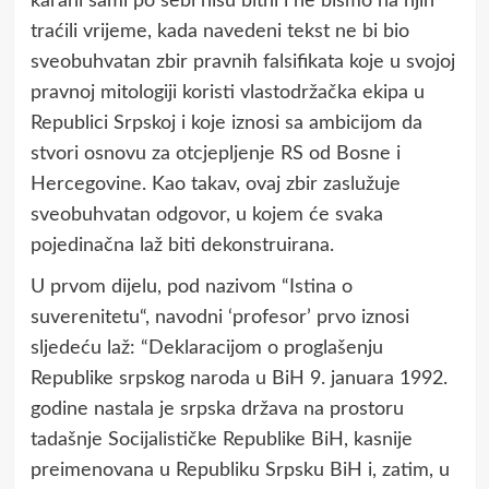
karani sami po sebi nisu bitni i ne bismo na njih
traćili vrijeme, kada navedeni tekst ne bi bio
sveobuhvatan zbir pravnih falsifikata koje u svojoj
pravnoj mitologiji koristi vlastodržačka ekipa u
Republici Srpskoj i koje iznosi sa ambicijom da
stvori osnovu za otcjepljenje RS od Bosne i
Hercegovine. Kao takav, ovaj zbir zaslužuje
sveobuhvatan odgovor, u kojem će svaka
pojedinačna laž biti dekonstruirana.
U prvom dijelu, pod nazivom “Istina o
suverenitetu“, navodni ‘profesor’ prvo iznosi
sljedeću laž: “Deklaraciјom o proglašenju
Republike srpskog naroda u BiH 9. јanuara 1992.
godine nastala јe srpska država na prostoru
tadašnje Sociјalističke Republike BiH, kasniјe
preimenovana u Republiku Srpsku BiH i, zatim, u