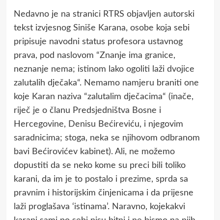
Nedavno je na stranici RTRS objavljen autorski
tekst izvjesnog Siniše Karana, osobe koja sebi
pripisuje navodni status profesora ustavnog
prava, pod naslovom “Znanje ima granice,
neznanje nema; istinom lako ogoliti laži dvojice
zalutalih dječaka“. Nemamo namjeru braniti one
koje Karan naziva “zalutalim dječacima“ (inače,
riječ je o članu Predsjedništva Bosne i
Hercegovine, Denisu Bećireviću, i njegovim
saradnicima; stoga, neka se njihovom odbranom
bavi Bećirovićev kabinet). Ali, ne možemo
dopustiti da se neko kome su preci bili toliko
karani, da im je to postalo i prezime, sprda sa
pravnim i historijskim činjenicama i da prijesne
laži proglašava ‘istinama’. Naravno, kojekakvi