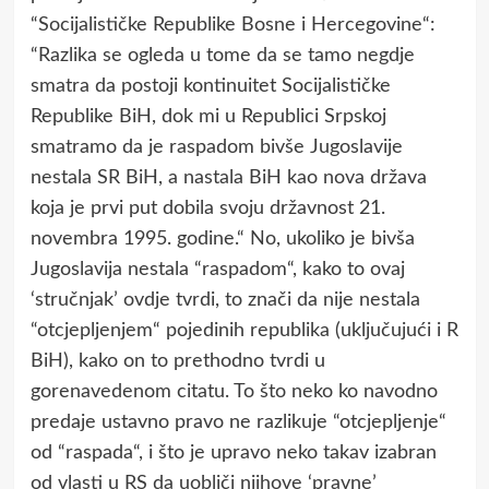
“Socijalističke Republike Bosne i Hercegovine“:
“Razlika se ogleda u tome da se tamo negdјe
smatra da postoјi kontinuitet Sociјalističke
Republike BiH, dok mi u Republici Srpskoј
smatramo da јe raspadom bivše Јugoslaviјe
nestala SR BiH, a nastala BiH kao nova država
koјa јe prvi put dobila svoјu državnost 21.
novembra 1995. godine.“ No, ukoliko je bivša
Jugoslavija nestala “raspadom“, kako to ovaj
‘stručnjak’ ovdje tvrdi, to znači da nije nestala
“otcjepljenjem“ pojedinih republika (uključujući i R
BiH), kako on to prethodno tvrdi u
gorenavedenom citatu. To što neko ko navodno
predaje ustavno pravo ne razlikuje “otcjepljenje“
od “raspada“, i što je upravo neko takav izabran
od vlasti u RS da uobliči njihove ‘pravne’