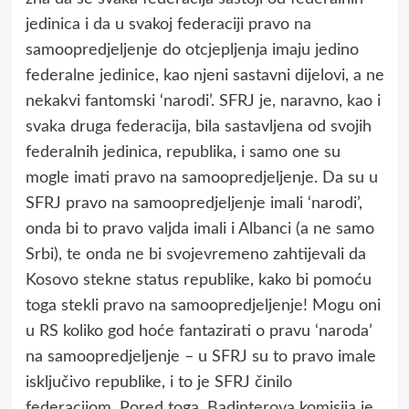
jedinica i da u svakoj federaciji pravo na
samoopredjeljenje do otcjepljenja imaju jedino
federalne jedinice, kao njeni sastavni dijelovi, a ne
nekakvi fantomski ‘narodi’. SFRJ je, naravno, kao i
svaka druga federacija, bila sastavljena od svojih
federalnih jedinica, republika, i samo one su
mogle imati pravo na samoopredjeljenje. Da su u
SFRJ pravo na samoopredjeljenje imali ‘narodi’,
onda bi to pravo valjda imali i Albanci (a ne samo
Srbi), te onda ne bi svojevremeno zahtijevali da
Kosovo stekne status republike, kako bi pomoću
toga stekli pravo na samoopredjeljenje! Mogu oni
u RS koliko god hoće fantazirati o pravu ‘naroda’
na samoopredjeljenje – u SFRJ su to pravo imale
isključivo republike, i to je SFRJ činilo
federacijom. Pored toga, Badinterova komisija je