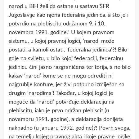
narod u BiH želi da ostane u sastavu SFR
Јugoslaviјe kao njena federalna јedinica, a što јe i
potvrdio na plebiscitu održanom 9. i 10.
novembra 1991. godine.“ U kojem pravnom
sistemu, u kojoj pravnoj logici, ‘narod’ može
postati, a kamoli ostati, ‘federalna jedinica’?! Bilo
gdje na svijetu, u bilo kojoj federaciji, federalnu
jedinicu čini jasno razgraničena teritorija, a ne bilo
kakav ‘narod’ kome se ne mogu odrediti ni
najgrublje konture, jer živi potpuno izmiješan sa
drugim ‘narodima’! Također, u kojoj logici je
moguće da ‘narod’ potvrđuje deklaraciju na
plebiscitu, iako je prvo održan plebiscit (u
novembru 1991. godine), a deklaracija donijeta
naknadno (u januaru 1992. godine)?! Povrh svega,
na temelju kojeg pravnog akta i koje pravne logike