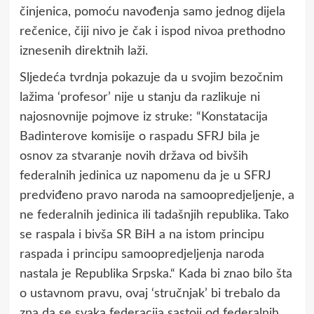
činjenica, pomoću navođenja samo jednog dijela
rečenice, čiji nivo je čak i ispod nivoa prethodno
iznesenih direktnih laži.
Sljedeća tvrdnja pokazuje da u svojim bezočnim
lažima ‘profesor’ nije u stanju da razlikuje ni
najosnovnije pojmove iz struke: “Konstataciјa
Badinterove komisiјe o raspadu SFRЈ bila јe
osnov za stvaranje novih država od bivših
federalnih јedinica uz napomenu da јe u SFRЈ
predviđeno pravo naroda na samoopredјeljenje, a
ne federalnih јedinica ili tadašnjih republika. Tako
se raspala i bivša SR BiH a na istom principu
raspada i principu samoopredјeljenja naroda
nastala јe Republika Srpska.“ Kada bi znao bilo šta
o ustavnom pravu, ovaj ‘stručnjak’ bi trebalo da
zna da se svaka federacija sastoji od federalnih