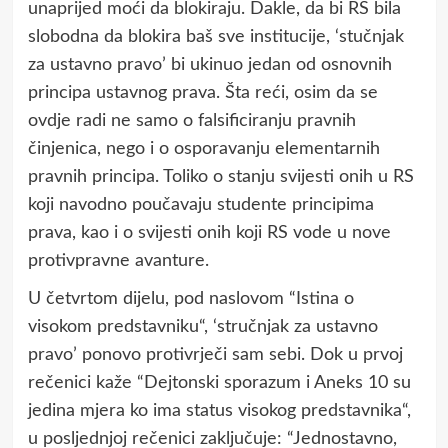
unaprijed moći da blokiraju. Dakle, da bi RS bila
slobodna da blokira baš sve institucije, ‘stučnjak
za ustavno pravo’ bi ukinuo jedan od osnovnih
principa ustavnog prava. Šta reći, osim da se
ovdje radi ne samo o falsificiranju pravnih
činjenica, nego i o osporavanju elementarnih
pravnih principa. Toliko o stanju svijesti onih u RS
koji navodno poučavaju studente principima
prava, kao i o svijesti onih koji RS vode u nove
protivpravne avanture.
U četvrtom dijelu, pod naslovom “Istina o
visokom predstavniku“, ‘stručnjak za ustavno
pravo’ ponovo protivrječi sam sebi. Dok u prvoj
rečenici kaže “Dejtonski sporazum i Aneks 10 su
jedina mjera ko ima status visokog predstavnika“,
u posljednjoj rečenici zaključuje: “Jednostavno,