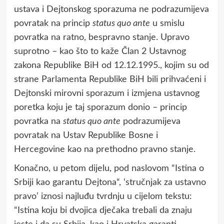
ustava i Dejtonskog sporazuma ne podrazumijeva
povratak na princip
status quo ante
u smislu
povratka na ratno, bespravno stanje. Upravo
suprotno – kao što to kaže Član 2 Ustavnog
zakona Republike BiH od 12.12.1995., kojim su od
strane Parlamenta Republike BiH bili prihvaćeni i
Dejtonski mirovni sporazum i izmjena ustavnog
poretka koju je taj sporazum donio – princip
povratka na
status quo ante
podrazumijeva
povratak na Ustav Republike Bosne i
Hercegovine kao na prethodno pravno stanje.
Konačno, u petom dijelu, pod naslovom “Istina o
Srbiji kao garantu Dejtona“, ‘stručnjak za ustavno
pravo’ iznosi najluđu tvrdnju u cijelom tekstu:
“Istina koјu bi dvoјica dјečaka trebali da znaјu