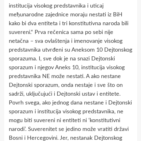
instituciјa visokog predstavnika i uticaј
meђunarodne zaјednice moraјu nestati iz BiH
kako bi dva entiteta i tri konstitutivna naroda bili
suvereni.“ Prva rečenica sama po sebi nije
netačna – sva ovlaštenja i imenovanje visokog
predstavnika utvrđeni su Aneksom 10 Dejtonskog
sporazuma. I, sve dok je na snazi Dejtonski
sporazum i njegov Aneks 10, institucija visokog
predstavnika NE može nestati. A ako nestane
Dejtonski sporazum, onda nestaje i sve što on
sadrži, uključujući i Dejtonski ustav i entitete.
Povrh svega, ako jednog dana nestane i Dejtonski
sporazum i institucija visokog predstavnika, ne
mogu biti suvereni ni entiteti ni ‘konstitutivni
narodi’. Suverenitet se jedino može vratiti državi
Bosni i Hercegovini. Jer, nestanak Dejtonskog