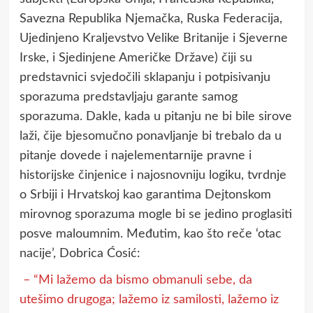
Savezna Republika Njemačka, Ruska Federacija,
Ujedinjeno Kraljevstvo Velike Britanije i Sjeverne
Irske, i Sjedinjene Američke Države) čiji su
predstavnici svjedočili sklapanju i potpisivanju
sporazuma predstavljaju garante samog
sporazuma. Dakle, kada u pitanju ne bi bile sirove
laži, čije bjesomučno ponavljanje bi trebalo da u
pitanje dovede i najelementarnije pravne i
historijske činjenice i najosnovniju logiku, tvrdnje
o Srbiji i Hrvatskoj kao garantima Dejtonskom
mirovnog sporazuma mogle bi se jedino proglasiti
posve maloumnim. Međutim, kao što reče ‘otac
nacije’, Dobrica Ćosić:
– “Mi lažemo da bismo obmanuli sebe, da
utešimo drugoga; lažemo iz samilosti, lažemo iz