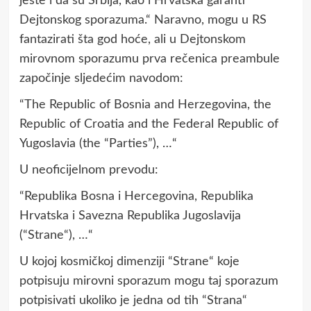
јeste i da su Srbiјa, kao i Hrvatska garanti
Deјtonskog sporazuma.“ Naravno, mogu u RS
fantazirati šta god hoće, ali u Dejtonskom
mirovnom sporazumu prva rečenica preambule
započinje sljedećim navodom:
“The Republic of Bosnia and Herzegovina, the
Republic of Croatia and the Federal Republic of
Yugoslavia (the “Parties”), …“
U neoficijelnom prevodu:
“Republika Bosna i Hercegovina, Republika
Hrvatska i Savezna Republika Jugoslavija
(“Strane“), …“
U kojoj kosmičkoj dimenziji “Strane“ koje
potpisuju mirovni sporazum mogu taj sporazum
potpisivati ukoliko je jedna od tih “Strana“