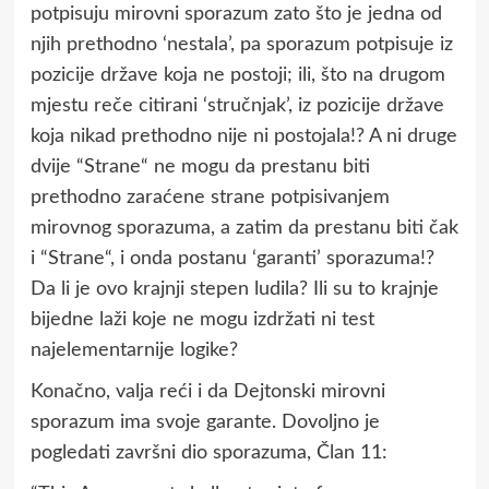
potpisuju mirovni sporazum zato što je jedna od
njih prethodno ‘nestala’, pa sporazum potpisuje iz
pozicije države koja ne postoji; ili, što na drugom
mjestu reče citirani ‘stručnjak’, iz pozicije države
koja nikad prethodno nije ni postojala!? A ni druge
dvije “Strane“ ne mogu da prestanu biti
prethodno zaraćene strane potpisivanjem
mirovnog sporazuma, a zatim da prestanu biti čak
i “Strane“, i onda postanu ‘garanti’ sporazuma!?
Da li je ovo krajnji stepen ludila? Ili su to krajnje
bijedne laži koje ne mogu izdržati ni test
najelementarnije logike?
Konačno, valja reći i da Dejtonski mirovni
sporazum ima svoje garante. Dovoljno je
pogledati završni dio sporazuma, Član 11: