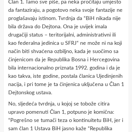
Član 1. Tamo sve piše, pa neka pročitaju umjesto
da fantaziraju, a pogotovo neka svoje fantazije ne
proglašavaju istinom. Tvrdnja da “BiH nikada niјe
bila država do Deјtona. Ona јe uviјek imala
drugačiјi status – teritoriјalni, administrativni ili
kao federalna јedinica u SFRЈ“ ne može ni na koji
način biti shvaćena ozbiljno, kada je suočimo sa
činjenicom da je Republika Bosna i Hercegovina
bila internacionalno priznata 1992. godina i da je
kao takva, iste godine, postala članica Ujedinjenih
nacija, i pri tome je ta činjenica uključena u Član 1
Dejtonskog ustava.
No, sljedeća tvrdnja, u kojoj se tobože citira
upravo pomenuti Član 1, potpuno je komična:
“Pogrešno se tumači teza o kontinuitetu BiH, јer i
sam član 1 Ustava BiH јasno kaže “Republika