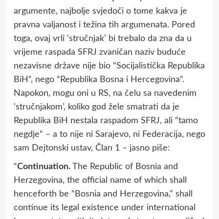
argumente, najbolje svjedoči o tome kakva je
pravna valjanost i težina tih argumenata. Pored
toga, ovaj vrli ‘stručnjak’ bi trebalo da zna da u
vrijeme raspada SFRJ zvaničan naziv buduće
nezavisne države nije bio “Socijalistička Republika
BiH“, nego “Republika Bosna i Hercegovina“.
Napokon, mogu oni u RS, na čelu sa navedenim
‘stručnjakom’, koliko god žele smatrati da je
Republika BiH nestala raspadom SFRJ, ali “tamo
negdje“ – a to nije ni Sarajevo, ni Federacija, nego
sam Dejtonski ustav, Član 1 – jasno piše:
“
Continuation.
The Republic of Bosnia and
Herzegovina, the official name of which shall
henceforth be “Bosnia and Herzegovina,” shall
continue its legal existence under international