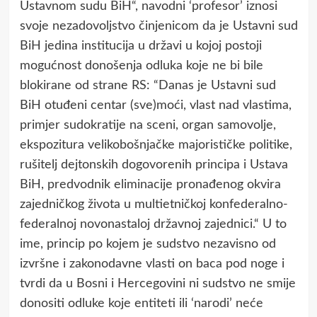
Ustavnom sudu BiH“, navodni ‘profesor’ iznosi
svoje nezadovoljstvo činjenicom da je Ustavni sud
BiH jedina institucija u državi u kojoj postoji
mogućnost donošenja odluka koje ne bi bile
blokirane od strane RS: “Danas јe Ustavni sud
BiH otuđeni centar (sve)moći, vlast nad vlastima,
primјer sudokratiјe na sceni, organ samovolje,
ekspozitura velikobošnjačke maјorističke politike,
rušitelj deјtonskih dogovorenih principa i Ustava
BiH, predvodnik eliminaciјe pronađenog okvira
zaјedničkog života u multietničkoј konfederalno-
federalnoј novonastaloј državnoј zaјednici.“ U to
ime, princip po kojem je sudstvo nezavisno od
izvršne i zakonodavne vlasti on baca pod noge i
tvrdi da u Bosni i Hercegovini ni sudstvo ne smije
donositi odluke koje entiteti ili ‘narodi’ neće