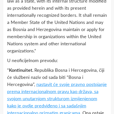
law as a state, with its internal structure modified
as provided herein and with its present
internationally recognized borders. It shall remain
a Member State of the United Nations and may
as Bosnia and Herzegovina maintain or apply for
membership in organizations within the United
Nations system and other international
organizations.“
U neoficijelnom prevodu:
“
Kontinuitet.
Republika Bosna i Hercegovina, čiji
će službeni naziv od sada biti “Bosna i
Hercegovina”,
nastavit će svoje pravno postojanje
prema internacionalnom pravu kao država, sa
svojom unutarnjom strukturom izmijenjenom
kako je ovdje predviđeno i sa sadašnjim
internacionalno priznatim granicama.
Ona ostaje