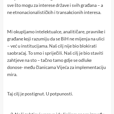
sve što mogu za interese države i svih građana – a
ne etnonacionalističkih i transakcionih interesa.
Mi okupljamo intelektualce, analitičare, pravnike i
građane koji razumiju da se BiH ne mijenja na ulici
– već u institucijama. Naš cilj nije bio blokirati
saobraćaj. To smo i spriječili. Naš cilj je bio staviti
zahtjeve na sto – tačno tamo gdje se odluke
donose- među članicama Vijeća za implementaciju
mira.
Taj cilj je postignut. U potpunosti.