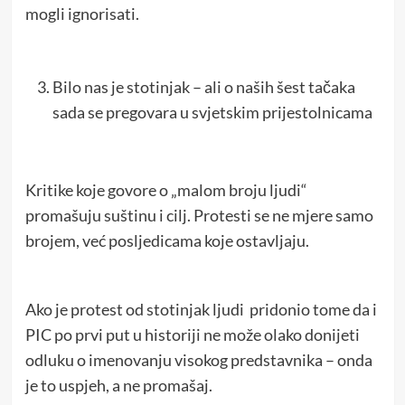
mogli ignorisati.
Bilo nas je stotinjak – ali o naših šest tačaka
sada se pregovara u svjetskim prijestolnicama
Kritike koje govore o „malom broju ljudi“
promašuju suštinu i cilj. Protesti se ne mjere samo
brojem, već posljedicama koje ostavljaju.
Ako je protest od stotinjak ljudi pridonio tome da i
PIC po prvi put u historiji ne može olako donijeti
odluku o imenovanju visokog predstavnika – onda
je to uspjeh, a ne promašaj.