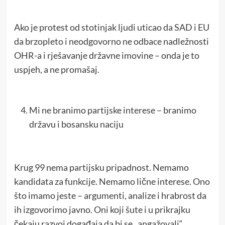
Ako je protest od stotinjak ljudi uticao da SAD i EU
da brzopleto i neodgovorno ne odbace nadležnosti
OHR-a i rješavanje državne imovine – onda je to
uspjeh, a ne promašaj.
Mi ne branimo partijske interese – branimo
državu i bosansku naciju
Krug 99 nema partijsku pripadnost. Nemamo
kandidata za funkcije. Nemamo lične interese. Ono
što imamo jeste – argumenti, analize i hrabrost da
ih izgovorimo javno. Oni koji šute i u prikrajku
čekaju razvoj događaja da bi se „angažovali“