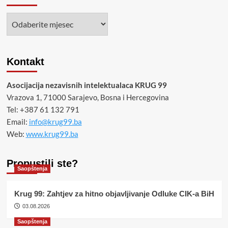
Arhiva
Kontakt
Asocijacija nezavisnih intelektualaca KRUG 99
Vrazova 1, 71000 Sarajevo, Bosna i Hercegovina
Tel: +387 61 132 791
Email:
info@krug99.ba
Web:
www.krug99.ba
Propustili ste?
Saopštenja
Krug 99: Zahtjev za hitno objavljivanje Odluke CIK-a BiH
03.08.2026
Saopštenja