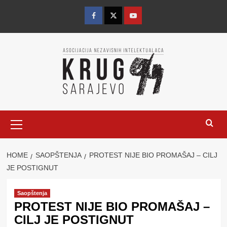
Skip
to
Facebook
Twitter
YouTube
content
Primary
Menu
HOME
SAOPŠTENJA
PROTEST NIJE BIO PROMAŠAJ – CILJ
JE POSTIGNUT
Saopštenja
PROTEST NIJE BIO PROMAŠAJ –
CILJ JE POSTIGNUT