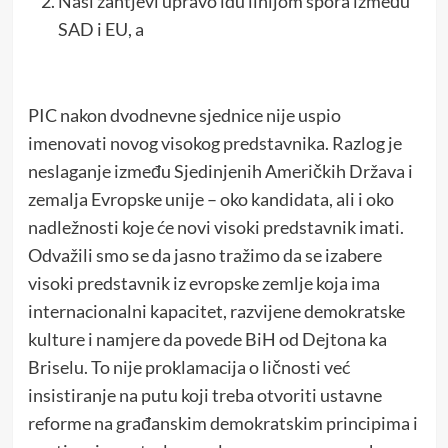
Naši zahtjevi upravo idu linijom spora između
SAD i EU, a
PIC nakon dvodnevne sjednice nije uspio
imenovati novog visokog predstavnika. Razlog je
neslaganje između Sjedinjenih Američkih Država i
zemalja Evropske unije – oko kandidata, ali i oko
nadležnosti koje će novi visoki predstavnik imati.
Odvažili smo se da jasno tražimo da se izabere
visoki predstavnik iz evropske zemlje koja ima
internacionalni kapacitet, razvijene demokratske
kulture i namjere da povede BiH od Dejtona ka
Briselu. To nije proklamacija o ličnosti već
insistiranje na putu koji treba otvoriti ustavne
reforme na građanskim demokratskim principima i