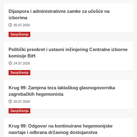
Dijaspora i administrativne zamke za učešće na
izborima
30.07.2026
Saopštenja
Politički preokret i ustavni inžinjering Centralne izborne
komisije BiH
24.07.2026
Saopštenja
Krug 99: Zamjena teza laktaškog glasnogovornika
zagrebačkih hegemonista
20.07.2026
Saopštenja
Krug 99: Odgovor na kontinuirane hegemonijske
nasrtaje i odbrana državnog dostojanstva