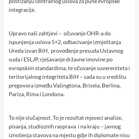
postizanju centralnog uslova za pune evropske
integracije.
Upravo naši zahtjevi – očuvanje OHR-a do
ispunjenja uslova 5+2, odbacivanje izmještanja
Ureda izvan BiH, provođenje presuda Ustavnog
suda i ESLJP, rješavanje državne imovine po
evropskim standardima, te očuvanje suvereniteta i
teritorijalnog integriteta BiH – sada su u središtu
pregovora između Vašingtona, Brisela, Berlina,
Pariza, Rima i Londona.
To nije slučajnost. To je rezultat mjeseci analize,
pisanja, studioznih rasprava i na kraju – javnog
iznošenja stavova na mjestu gdje ih diplomate nisu