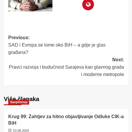
Post
Previous:
SAD i Evropa se lome oko BiH – a gdje je glas
navigation
građana?
Next:
Pravci razvoja i budućnost Sarajeva kao glavnog grada
i moderne metropole
Više članaka
Saopštenja
Krug 99: Zahtjev za hitno objavljivanje Odluke CIK-a
BiH
03.08.2026