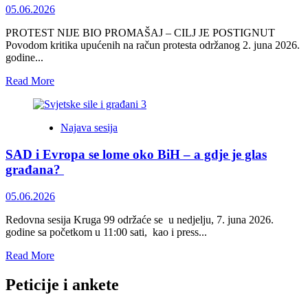
glavnog
05.06.2026
grada
i
PROTEST NIJE BIO PROMAŠAJ – CILJ JE POSTIGNUT
moderne
Povodom kritika upućenih na račun protesta održanog 2. juna 2026.
metropole
godine...
Read
Read More
more
about
PROTEST
Najava sesija
NIJE
BIO
SAD i Evropa se lome oko BiH – a gdje je glas
PROMAŠAJ
–
građana?
CILJ
JE
05.06.2026
POSTIGNUT
Redovna sesija Kruga 99 održaće se u nedjelju, 7. juna 2026.
godine sa početkom u 11:00 sati, kao i press...
Read
Read More
more
about
Peticije i ankete
SAD
i