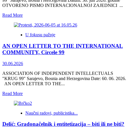
99“ Sarajevo, Bosna i Hercegovina Datum: 30. jun 2026. godine
OTVORENO PISMO INTERNACIONALNOJ ZAJEDNICI ...
Read
Read More
more
about
OTVORENO
U fokusu pažnje
PISMO
KRUGA
AN OPEN LETTER TO THE INTERNATIONAL
99
INTERNACIONALNOJ
COMMUNITY, Circele 99
ZAJEDNICI
30.06.2026
ASSOCIATION OF INDEPENDENT INTELLECTUALS
"KRUG 99" Sarajevo, Bosnia and Herzegovina Date: 60. 06. 2026.
AN OPEN LETTER TO THE...
Read
Read More
more
about
AN
Naučni radovi, publicistika...
OPEN
LETTER
Delić: Gradonačelnik i entitetizacija – biti ili ne biti?
TO