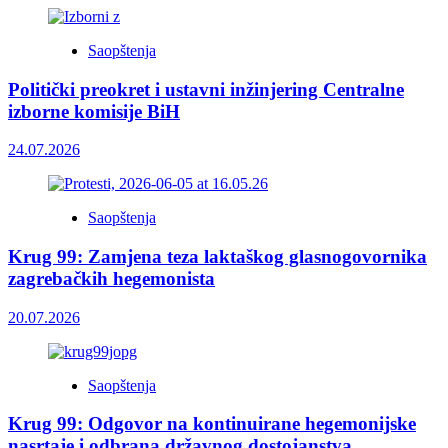
Saopštenja
Politički preokret i ustavni inžinjering Centralne
izborne komisije BiH
24.07.2026
Saopštenja
Krug 99: Zamjena teza laktaškog glasnogovornika
zagrebačkih hegemonista
20.07.2026
Saopštenja
Krug 99: Odgovor na kontinuirane hegemonijske
nasrtaje i odbrana državnog dostojanstva