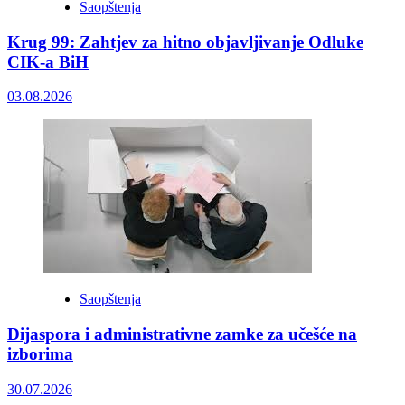
Saopštenja
Krug 99: Zahtjev za hitno objavljivanje Odluke
CIK-a BiH
03.08.2026
Saopštenja
Dijaspora i administrativne zamke za učešće na
izborima
30.07.2026