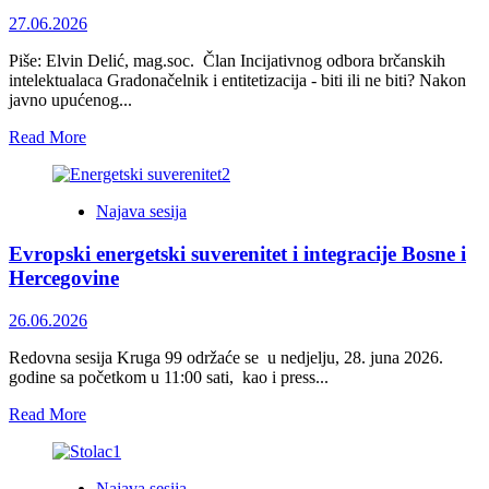
THE
INTERNATIONAL
27.06.2026
COMMUNITY,
Circele
Piše: Elvin Delić, mag.soc. Član Incijativnog odbora brčanskih
99
intelektualaca Gradonačelnik i entitetizacija - biti ili ne biti? Nakon
javno upućenog...
Read
Read More
more
about
Delić:
Najava sesija
Gradonačelnik
i
Evropski energetski suverenitet i integracije Bosne i
entitetizacija
–
Hercegovine
biti
ili
26.06.2026
ne
biti?
Redovna sesija Kruga 99 održaće se u nedjelju, 28. juna 2026.
godine sa početkom u 11:00 sati, kao i press...
Read
Read More
more
about
Evropski
Najava sesija