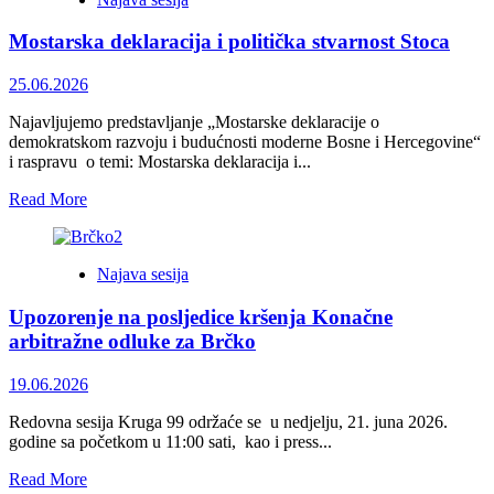
energetski
suverenitet
Mostarska deklaracija i politička stvarnost Stoca
i
integracije
Bosne
25.06.2026
i
Hercegovine
Najavljujemo predstavljanje „Mostarske deklaracije o
demokratskom razvoju i budućnosti moderne Bosne i Hercegovine“
i raspravu o temi: Mostarska deklaracija i...
Read
Read More
more
about
Mostarska
Najava sesija
deklaracija
i
Upozorenje na posljedice kršenja Konačne
politička
stvarnost
arbitražne odluke za Brčko
Stoca
19.06.2026
Redovna sesija Kruga 99 održaće se u nedjelju, 21. juna 2026.
godine sa početkom u 11:00 sati, kao i press...
Read
Read More