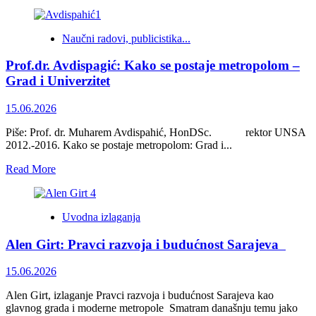
more
about
Upozorenje
Naučni radovi, publicistika...
na
posljedice
Prof.dr. Avdispagić: Kako se postaje metropolom –
kršenja
Konačne
Grad i Univerzitet
arbitražne
odluke
15.06.2026
za
Brčko
Piše: Prof. dr. Muharem Avdispahić, HonDSc. rektor UNSA
2012.-2016. Kako se postaje metropolom: Grad i...
Read
Read More
more
about
Prof.dr.
Uvodna izlaganja
Avdispagić:
Kako
Alen Girt: Pravci razvoja i budućnost Sarajeva
se
postaje
metropolom
15.06.2026
–
Grad
Alen Girt, izlaganje Pravci razvoja i budućnost Sarajeva kao
i
glavnog grada i moderne metropole Smatram današnju temu jako