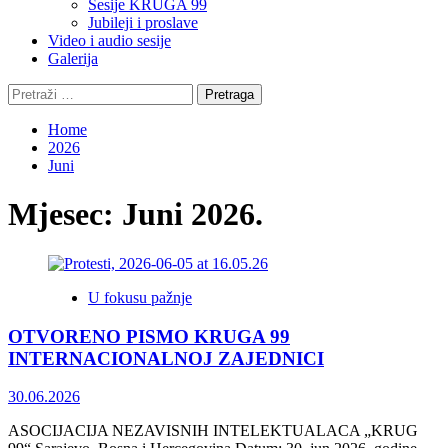
Sesije KRUGA 99
Jubileji i proslave
Video i audio sesije
Galerija
Pretraga:
Home
2026
Juni
Mjesec:
Juni 2026.
U fokusu pažnje
OTVORENO PISMO KRUGA 99
INTERNACIONALNOJ ZAJEDNICI
30.06.2026
ASOCIJACIJA NEZAVISNIH INTELEKTUALACA „KRUG