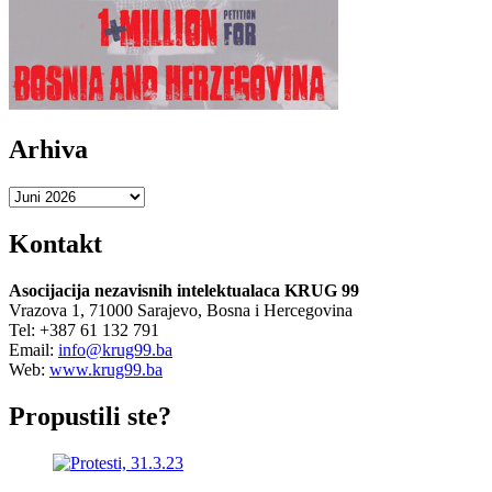
Evropa
se
lome
oko
BiH
–
a
Arhiva
gdje
je
glas
Arhiva
građana?
Kontakt
Asocijacija nezavisnih intelektualaca KRUG 99
Vrazova 1, 71000 Sarajevo, Bosna i Hercegovina
Tel: +387 61 132 791
Email:
info@krug99.ba
Web:
www.krug99.ba
Propustili ste?