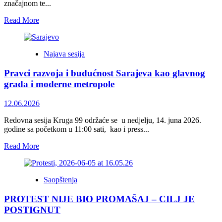
Univerzitet
značajnom te...
Read
Read More
more
about
Alen
Najava sesija
Girt:
Pravci
Pravci razvoja i budućnost Sarajeva kao glavnog
razvoja
i
grada i moderne metropole
budućnost
Sarajeva
12.06.2026
Redovna sesija Kruga 99 održaće se u nedjelju, 14. juna 2026.
godine sa početkom u 11:00 sati, kao i press...
Read
Read More
more
about
Pravci
Saopštenja
razvoja
i
PROTEST NIJE BIO PROMAŠAJ – CILJ JE
budućnost
Sarajeva
POSTIGNUT
kao