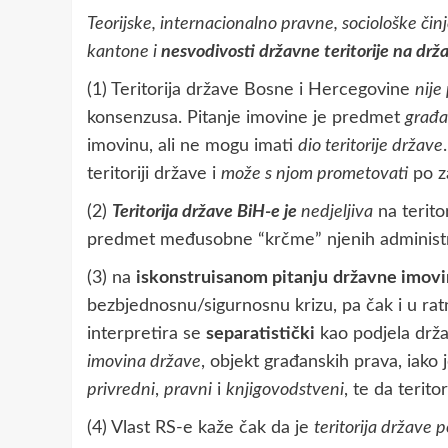
Teorijske, internacionalno pravne, sociološke činj
kantone i
nesvodivosti državne teritorije na dr
(1) Teritorija države Bosne i Hercegovine
nije
konsenzusa. Pitanje imovine je predmet
građa
imovinu, ali ne mogu imati
dio teritorije države
teritoriji države i
može s njom prometovati
po z
(2)
Teritorija države BiH-e je
nedjeljiva
na teritor
predmet međusobne “krčme” njenih administrati
(3) na
iskonstruisanom pitanju
državne imov
bezbjednosnu/sigurnosnu krizu, pa čak i u rat
interpretira se
separatistički
kao podjela držav
imovina države
, objekt građanskih prava, iako 
privredni
,
pravni
i
knjigovodstveni
, te da terit
(4) Vlast RS-e kaže čak da je
teritorija države p