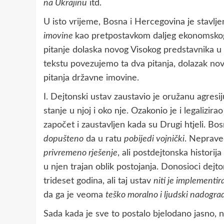
na Ukrajinu
itd.
U isto vrijeme, Bosna i Hercegovina je stavlj
imovine
kao pretpostavkom daljeg ekonomskog 
pitanje dolaska novog Visokog predstavnika u
tekstu povezujemo ta dva pitanja, dolazak no
pitanja državne imovine.
I. Dejtonski ustav zaustavio je oružanu agresij
stanje u njoj i oko nje. Ozakonio je i legalizir
započet i zaustavljen kada su Drugi htjeli. Bosn
dopušteno
da u ratu
pobijedi vojnički
. Neprave
privremeno rješenje
, ali postdejtonska histor
u njen trajan oblik postojanja. Donosioci dej
trideset godina, ali taj ustav
niti je implementir
da ga je veoma
teško moralno i ljudski nadograd
Sada kada je sve to postalo bjelodano jasno, 