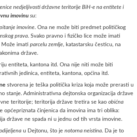
enice nedjeljivosti državne teritorije BiH-e na entitete i
žavnu imovinu
su
:
 pitanje imovine
. Ona ne može biti predmet političkog
nskog prava
. Svako pravno i fizičko lice može imati
. Može imati
parcelu zemlje
, katastarsku česticu, na
akonima države.
iju entiteta, kantona itd. Ona nije niti može biti
vnih jedinica, entiteta, kantona, općina itd.
ine
stvorena je teška politička kriza koja može prerasti u
no stanje. Administrativna dejtonska organizacija države
ne teritorije; teritorija države tretira se kao
obićna
je općepriznata činjenica da imovina ima tri oblika:
orija države ne spada ni u jednu od tih vrsta imovine.
odijeljena
u Dejtonu, što je
notorna neistina
. Da je to