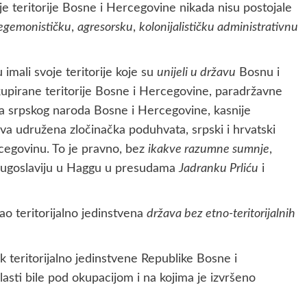
šnje teritorije Bosne i Hercegovine nikada nisu postojale
egemonističku
,
agresorsku
,
kolonijalističku administrativnu
u imali svoje teritorije koje su
unijeli u državu
Bosnu i
okupirane teritorije Bosne i Hercegovine, paradržavne
a srpskog naroda Bosne i Hercegovine, kasnije
dva udružena zločinačka poduhvata, srpski i hrvatski
cegovinu. To je pravno, bez
ikakve razumne sumnje
,
u Jugoslaviju u Haggu u presudama
Jadranku Prliću
i
ao teritorijalno jedinstvena
država bez etno-teritorijalnih
ik teritorijalno jedinstvene Republike Bosne i
asti bile pod okupacijom i na kojima je izvršeno