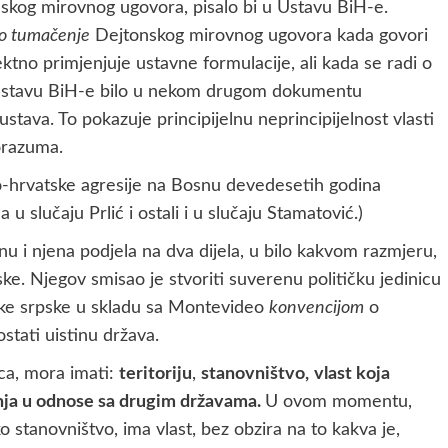
kog mirovnog ugovora, pisalo bi u Ustavu BiH-e.
ko tumačenje
Dejtonskog mirovnog ugovora kada govori
ktno primjenjuje ustavne formulacije, ali kada se radi o
kom Ustavu BiH-e bilo u nekom drugom dokumentu
ustava. To pokazuje principijelnu neprincipijelnost vlasti
orazuma.
ko-hrvatske agresije na Bosnu devedesetih godina
u slučaju Prlić i ostali i u slučaju Stamatović.)
nu i njena podjela na dva dijela, u bilo kakvom razmjeru,
ke. Njegov smisao je stvoriti suverenu političku jedinicu
ke srpske u skladu sa Montevideo
konvencijom
o
stati uistinu država.
ica, mora imati:
teritoriju
,
stanovništvo,
vlast koja
panja u odnose sa drugim državama.
U ovom momentu,
tanovništvo, ima vlast, bez obzira na to kakva je,