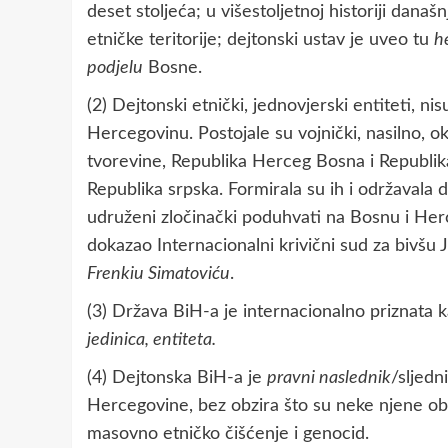
deset stoljeća; u višestoljetnoj historiji dana
etničke teritorije; dejtonski ustav je uveo tu
h
podjelu
Bosne.
(2) Dejtonski etnički, jednovjerski entiteti, nis
Hercegovinu. Postojale su vojnički, nasilno, 
tvorevine, Republika Herceg Bosna i Republik
Republika srpska. Formirala su ih i održavala 
udruženi zločinački poduhvati na Bosnu i Her
dokazao Internacionalni krivični sud za bivš
Frenkiu Simatoviću
.
(3) Država BiH-a je internacionalno priznata k
jedinica, entiteta.
(4) Dejtonska BiH-a je
pravni naslednik
/sljedn
Hercegovine, bez obzira što su neke njene obl
masovno etničko čišćenje i genocid.