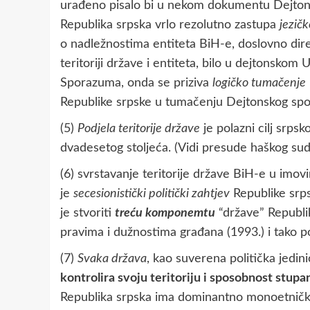
urađeno pisalo bi u nekom dokumentu Dejtons
Republika srpska vrlo rezolutno zastupa
jezič
o nadležnostima entiteta BiH-e, doslovno dire
teritoriji države i entiteta, bilo u dejtons
Sporazuma, onda se priziva
logičko tumačenje
Republike srpske u tumačenju Dejtonskog sp
(5)
Podjela teritorije države
je polazni cilj srps
dvadesetog stoljeća. (Vidi presude haškog suda 
(6) svrstavanje teritorije države BiH-e u imovi
je
secesionistički politički zahtjev
Republike srps
je stvoriti
treću komponemtu
“države” Republi
pravima i dužnostima građana (1993.) i tako po
(7)
Svaka država
, kao suverena politička jedin
kontrolira svoju teritoriju i sposobnost stu
Republika srpska ima dominantno monoetničko s