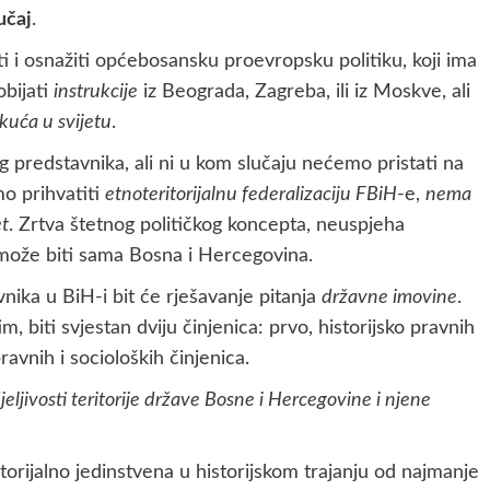
učaj
.
 i osnažiti općebosansku proevropsku politiku, koji ima
obijati
instrukcije
iz Beograda, Zagreba, ili iz Moskve, ali
 kuća u svijetu
.
g predstavnika, ali ni u kom slučaju nećemo pristati na
o prihvatiti
etnoteritorijalnu federalizaciju FBiH
-e,
nema
et
. Zrtva štetnog političkog koncepta, neuspjeha
može biti sama Bosna i Hercegovina.
vnika u BiH-i bit će rješavanje pitanja
državne imovine
.
m, biti svjestan dviju činjenica: prvo, historijsko pravnih
ravnih i socioloških činjenica.
jeljivosti teritorije države Bosne i Hercegovine i njene
itorijalno jedinstvena u historijskom trajanju od najmanje