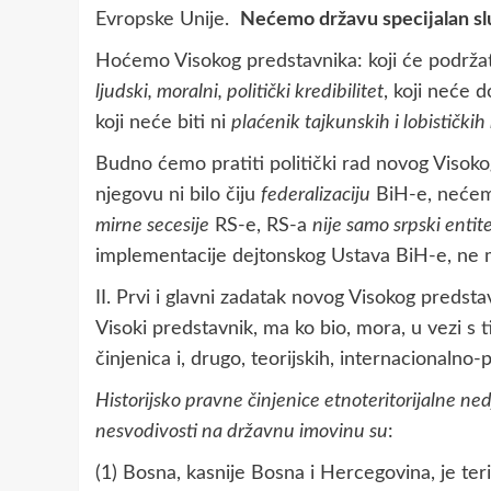
Evropske Unije.
Nećemo državu specijalan sl
Hoćemo Visokog predstavnika: koji će podržati
ljudski, moralni, politički kredibilitet
, koji neće d
koji neće biti ni
plaćenik tajkunskih i lobističkih
Budno ćemo pratiti politički rad novog Visoko
njegovu ni bilo čiju
federalizaciju
BiH-e, nećem
mirne secesije
RS-e, RS-a
nije samo srpski entit
implementacije dejtonskog Ustava BiH-e, ne 
II. Prvi i glavni zadatak novog Visokog predsta
Visoki predstavnik, ma ko bio, mora, u vezi s ti
činjenica i, drugo, teorijskih, internacionalno-p
Historijsko pravne činjenice etnoteritorijalne ned
nesvodivosti na državnu imovinu su
:
(1) Bosna, kasnije Bosna i Hercegovina, je ter