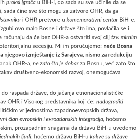
jih
proksi igrača
u BiH-i, do sada su sve učinile da se
i, sada čine sve što mogu za zatvore OHR, da ga
dstavnika
i OHR pretvore u
komemorativni centar
BiH-e.
izgubi ovo malo Bosne i države što ima, povlačila se i
e računaju da će bez OHR-a ostvariti svoj cilj
tzv. mirnim
etnoteritorijalnu secesiju. Mi im poručujemo:
neće Bosna
a njegovo izmještanje iz Sarajeva, nismo za redukciju
stanak OHR-a,
ne zato što je dobar
za Bosnu, već zato što
 takav društveno-ekonomski razvoj, onemogućava
do raspada države, do jačanja etnonacionalističke
akav OHR i Visokog predstavnika koji će:
nadograditi
itičkim vrijednostima zapadnoevropskih država,
i član evropskih i evroatlanskih integracija
, hoćemo
opskim, prozapadnim snagama da državu BiH-u uvedemo
 jednakih ljudi
, hoćemo državu BiH-u
kakve su države