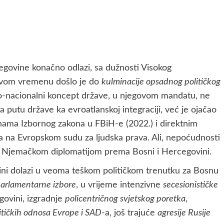
egovine konačno odlazi, sa dužnosti Visokog
govom vremenu došlo je do
kulminacije opsadnog političkog
ko-nacionalni koncept države, u njegovom mandatu, ne
a putu države ka evroatlanskoj integraciji, već je ojačao
nama Izbornog zakona u FBiH-e (2022.) i direktnim
a na Evropskom sudu za ljudska prava. Ali, nepoćudnosti
 s Njemačkom diplomatijom prema Bosni i Hercegovini.
ini dolazi u veoma teškom političkom trenutku za Bosnu
arlamentarne izbore
, u vrijeme intenzivne
secesionističke
govini, izgradnje
policentričnog svjetskog poretka
,
itičkih odnosa Evrope i SAD
-a, još trajuće
agresije Rusije