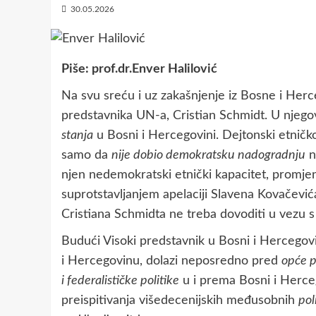
30.05.2026
Piše: prof.dr.Enver Halilović
Na svu sreću i uz zakašnjenje iz Bosne i Herc
predstavnika UN-a, Cristian Schmidt. U nje
stanja
u Bosni i Hercegovini. Dejtonski etnič
samo da
nije dobio demokratsku nadogradnju
n
njen nedemokratski etnički kapacitet, promje
suprotstavljanjem apelaciji Slavena Kovačević
Cristiana Schmidta ne treba dovoditi u vezu
Budući Visoki predstavnik u Bosni i Hercegov
i Hercegovinu, dolazi neposredno pred
opće p
i federalističke politike
u i prema Bosni i Herce
preispitivanja višedecenijskih međusobnih
pol