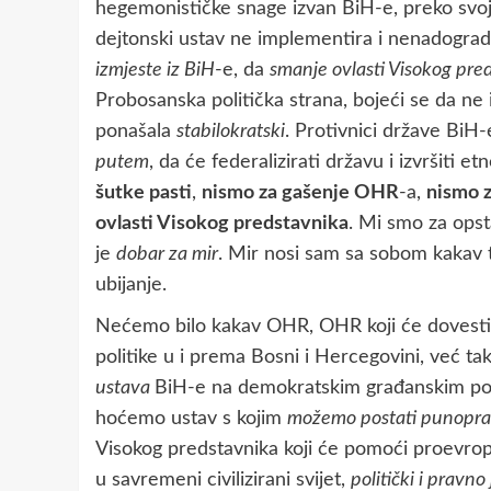
hegemonističke snage izvan BiH-e, preko svo
dejtonski ustav ne implementira i nenadograd
izmjeste iz BiH
-e, da
smanje ovlasti Visokog pre
Probosanska politička strana, bojeći se da ne 
ponašala
stabilokratski
. Protivnici države BiH-
putem
, da će federalizirati državu i izvršiti 
šutke pasti
,
nismo za gašenje OHR
-a,
nismo z
ovlasti Visokog predstavnika
. Mi smo za op
je
dobar za mir
. Mir nosi sam sa sobom kakav
ubijanje.
Nećemo bilo kakav OHR, OHR koji će dovesti 
politike u i prema Bosni i Hercegovini, već t
ustava
BiH-e na demokratskim građanskim pol
hoćemo ustav s kojim
možemo postati punopravn
Visokog predstavnika koji će pomoći proevr
u savremeni civilizirani svijet,
politički i pravno