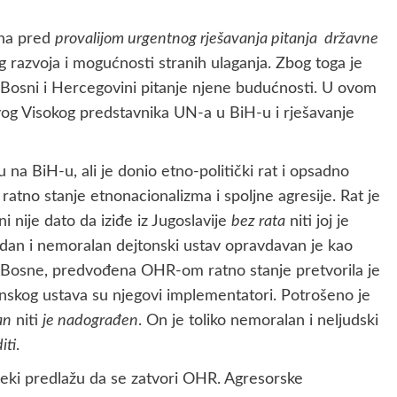
ena pred
provalijom urgentnog rješavanja pitanja državne
razvoja i mogućnosti stranih ulaganja. Zbog toga je
 Bosni i Hercegovini pitanje njene budućnosti. U ovom
vog Visokog predstavnika UN-a u BiH-u i rješavanje
u na BiH-u, ali je donio etno-politički rat i opsadno
ao ratno stanje etnonacionalizma i spoljne agresije. Rat je
i nije dato da iziđe iz Jugoslavije
bez rata
niti joj je
dan i nemoralan dejtonski ustav opravdavan je kao
ija Bosne, predvođena OHR-om ratno stanje pretvorila je
tonskog ustava su njegovi implementatori. Potrošeno je
an
niti
je nadograđen
. On je toliko nemoralan i neljudski
iti
.
neki predlažu da se zatvori OHR. Agresorske