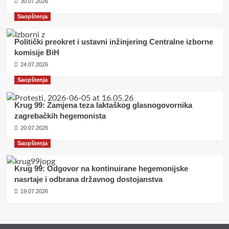
30.07.2026
Saopštenja
Politički preokret i ustavni inžinjering Centralne izborne
komisije BiH
24.07.2026
Saopštenja
Krug 99: Zamjena teza laktaškog glasnogovornika
zagrebačkih hegemonista
20.07.2026
Saopštenja
Krug 99: Odgovor na kontinuirane hegemonijske
nasrtaje i odbrana državnog dostojanstva
19.07.2026