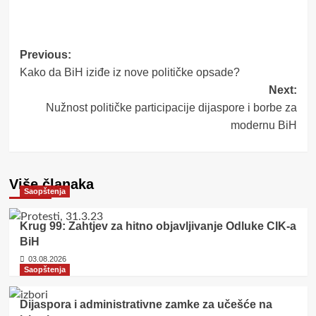
Post
Previous:
Kako da BiH iziđe iz nove političke opsade?
navigation
Next:
Nužnost političke participacije dijaspore i borbe za
modernu BiH
Više članaka
Saopštenja
Krug 99: Zahtjev za hitno objavljivanje Odluke CIK-a
BiH
03.08.2026
Saopštenja
Dijaspora i administrativne zamke za učešće na