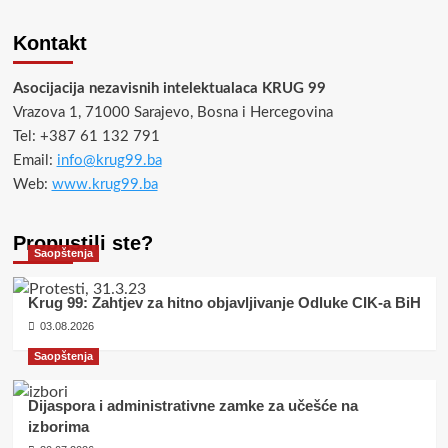
Kontakt
Asocijacija nezavisnih intelektualaca KRUG 99
Vrazova 1, 71000 Sarajevo, Bosna i Hercegovina
Tel: +387 61 132 791
Email:
info@krug99.ba
Web:
www.krug99.ba
Propustili ste?
Saopštenja
Krug 99: Zahtjev za hitno objavljivanje Odluke CIK-a BiH
03.08.2026
Saopštenja
Dijaspora i administrativne zamke za učešće na
izborima