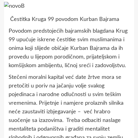
Čestitka Kruga 99 povodom Kurban Bajrama
Povodom predstojećih bajramskih blagdana Krug
99 upućuje iskrene čestitke svim muslimanima i
onima koji slijede običaje Kurban Bajrama da ih
provedu u lijepom porodičnom, prijateljskom i
komšijskom ambijentu, ličnoj sreći i zadovoljstvu.
Stečeni moralni kapital već date žrtve mora se
pretočiti u poriv na jačanju volje svakog
pojedinaca i narodne odlučnosti u svim teškim
vremenima. Prijetnje i namjere prolaznih silnika
neće zaustaviti izbjegavanje – već hrabro
suočenje sa izazovima. Treba odbaciti naslage
mentaliteta podaništva i graditi mentalitet
slobodnih i odgovornih građana za svoju zemlju.