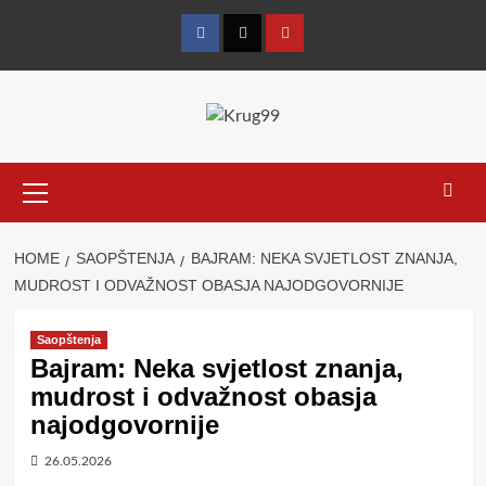
Skip
to
Facebook
Twitter
YouTube
content
Primary
Menu
HOME
SAOPŠTENJA
BAJRAM: NEKA SVJETLOST ZNANJA,
MUDROST I ODVAŽNOST OBASJA NAJODGOVORNIJE
Saopštenja
Bajram: Neka svjetlost znanja,
mudrost i odvažnost obasja
najodgovornije
26.05.2026