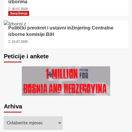
izborima
30.07.2026
Saopštenja
Politički preokret i ustavni inžinjering Centralne
izborne komisije BiH
24.07.2026
Peticije i ankete
Arhiva
Arhiva