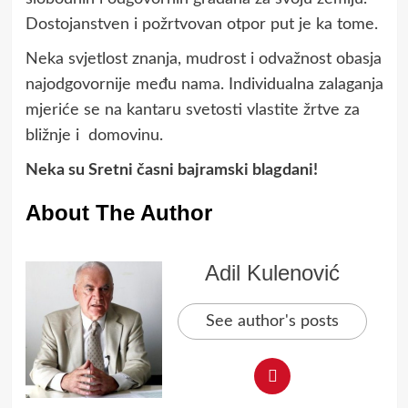
Dostojanstven i požrtvovan otpor put je ka tome.
Neka svjetlost znanja, mudrost i odvažnost obasja
najodgovornije među nama. Individualna zalaganja
mjeriće se na kantaru svetosti vlastite žrtve za
bližnje i domovinu.
Neka su Sretni časni bajramski blagdani!
About The Author
Adil Kulenović
See author's posts