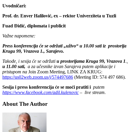
Uvodničari:
Prof. dr. Enver Halilović, ex – rektor Univerziteta u Tuzli
Fuad Đidić, diplomata i publicit
Važne napomene:
Press konferencija će se održati „uživo“ u 10.00 sati iz prostorija
Krugu 99, Vrazova 1., Sarajevo.
Takođe, i sesija će se održati
u prostorijama Kruga 99, Vrazova 1
.,
u 11.00 sati,
a za učesnike izvan Sarajeva putem aplikacije i
pristupom na
Join Zoom Meeting, LINK ZA KRUG:
https://us02web.zoom.us/j/574497686
(Meeting ID: 574 497 686).
Sesija i press konferencija će se moći pratiti i
putem
https://www.facebook.com/adil.kulenovic
– live stream.
About The Author