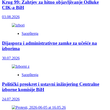
Krug 99: Zahtjev za hitno objavljivanje Odluke
CIK-a BiH
03.08.2026
Saopštenja
Dijaspora i administrativne zamke za učešće na
izborima
30.07.2026
Saopštenja
Politički preokret i ustavni inžinjering Centralne
izborne komisije BiH
24.07.2026