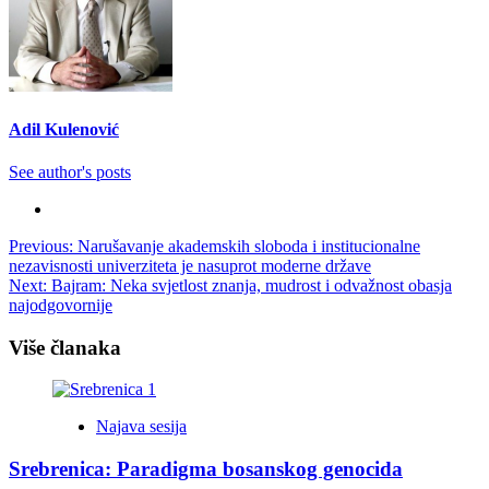
Adil Kulenović
See author's posts
Post
Previous:
Narušavanje akademskih sloboda i institucionalne
nezavisnosti univerziteta je nasuprot moderne države
navigation
Next:
Bajram: Neka svjetlost znanja, mudrost i odvažnost obasja
najodgovornije
Više članaka
Najava sesija
Srebrenica: Paradigma bosanskog genocida