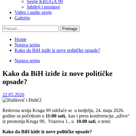
Sesije KRUGA 99
Jubileji i proslave
Video i audio sesije
Galerija
Pretraga:
Home
Najava sesija
Kako da BiH iziđe iz nove političke opsade?
Najava sesija
Kako da BiH iziđe iz nove političke
opsade?
22.05.2026
Redovna sesija Kruga 99 održaće se u nedjelju, 24. maja 2026.
godine sa početkom u
11:00 sati,
kao i press konferencija „uživo“
iz prostorija Kruga 99, Vrazova 1., u
10.00 sati
, o temi:
Kako da BiH iziđe iz nove političke opsade?