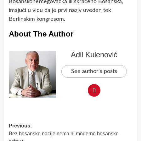
Bosanskohercegovačka ili skraćeno Bosanska,
imajući u vidu da je prvi naziv uveden tek
Berlinskim kongresom.
About The Author
Adil Kulenović
See author's posts
Post
Previous:
Bez bosanske nacije nema ni moderne bosanske
navigation