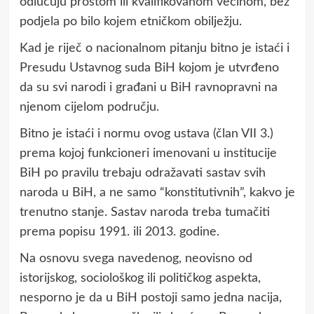
odlučuju prostom ili kvalifikovanom većinom, bez
podjela po bilo kojem etničkom obilježju.
Kad je riječ o nacionalnom pitanju bitno je istaći i
Presudu Ustavnog suda BiH kojom je utvrđeno
da su svi narodi i građani u BiH ravnopravni na
njenom cijelom području.
Bitno je istaći i normu ovog ustava (član VII 3.)
prema kojoj funkcioneri imenovani u institucije
BiH po pravilu trebaju odražavati sastav svih
naroda u BiH, a ne samo “konstitutivnih”, kakvo je
trenutno stanje. Sastav naroda treba tumačiti
prema popisu 1991. ili 2013. godine.
Na osnovu svega navedenog, neovisno od
istorijskog, sociološkog ili političkog aspekta,
nesporno je da u BiH postoji samo jedna nacija,