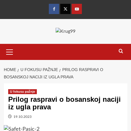
Skip
to
Facebook
Twitter
YouTube
content
Primary
Menu
HOME
U FOKUSU PAŽNJE
PRILOG RASPRAVI O
BOSANSKOJ NACIJI IZ UGLA PRAVA
U fokusu pažnje
Prilog raspravi o bosanskoj naciji
iz ugla prava
19.10.2023