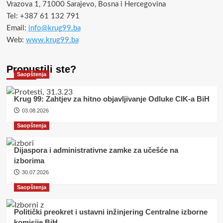
Vrazova 1, 71000 Sarajevo, Bosna i Hercegovina
Tel: +387 61 132 791
Email:
info@krug99.ba
Web:
www.krug99.ba
Propustili ste?
Saopštenja
Krug 99: Zahtjev za hitno objavljivanje Odluke CIK-a BiH
03.08.2026
Saopštenja
Dijaspora i administrativne zamke za učešće na
izborima
30.07.2026
Saopštenja
Politički preokret i ustavni inžinjering Centralne izborne
komisije BiH