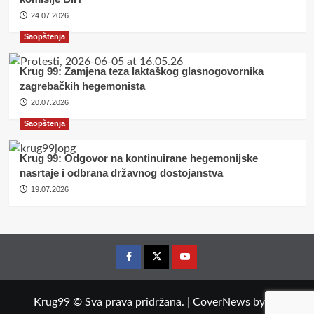
24.07.2026
Saopštenja
Krug 99: Zamjena teza laktaškog glasnogovornika
zagrebačkih hegemonista
20.07.2026
Saopštenja
Krug 99: Odgovor na kontinuirane hegemonijske
nasrtaje i odbrana državnog dostojanstva
19.07.2026
Facebook
Twitter
YouTube
Krug99 © Sva prava pridržana.
|
CoverNews
by AF