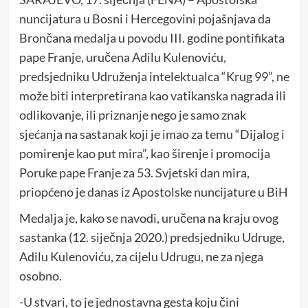
nuncijatura u Bosni i Hercegovini pojašnjava da
Brončana medalja u povodu III. godine pontifikata
pape Franje, uručena Adilu Kulenoviću,
predsjedniku Udruženja intelektualca “Krug 99”, ne
može biti interpretirana kao vatikanska nagrada ili
odlikovanje, ili priznanje nego je samo znak
sjećanja na sastanak koji je imao za temu “Dijalog i
pomirenje kao put mira”, kao širenje i promocija
Poruke pape Franje za 53. Svjetski dan mira,
priopćeno je danas iz Apostolske nuncijature u BiH
Medalja je, kako se navodi, uručena na kraju ovog
sastanka (12. siječnja 2020.) predsjedniku Udruge,
Adilu Kulenoviću, za cijelu Udrugu, ne za njega
osobno.
-U stvari, to je jednostavna gesta koju čini