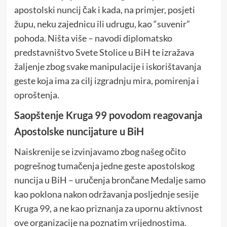
apostolski nuncij čak i kada, na primjer, posjeti
župu, neku zajednicu ili udrugu, kao “suvenir”
pohoda. Ništa više – navodi diplomatsko
predstavništvo Svete Stolice u BiH te izražava
žaljenje zbog svake manipulacije i iskorištavanja
geste koja ima za cilj izgradnju mira, pomirenja i
oproštenja.
Saopštenje Kruga 99 povodom reagovanja
Apostolske nuncijature u BiH
Naiskrenije se izvinjavamo zbog našeg očito
pogrešnog tumačenja jedne geste apostolskog
nuncija u BiH – uručenja brončane Medalje samo
kao poklona nakon održavanja posljednje sesije
Kruga 99, a ne kao priznanja za upornu aktivnost
ove organizacije na poznatim vrijednostima.