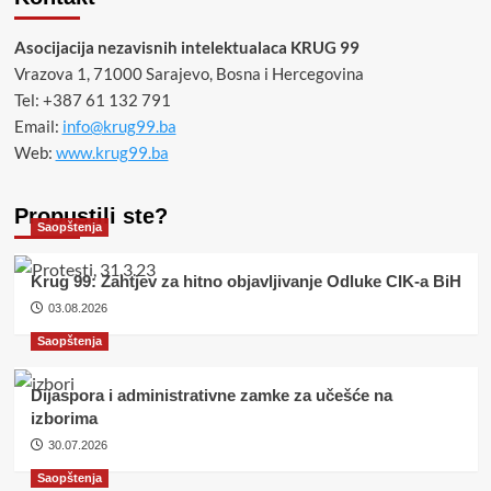
Asocijacija nezavisnih intelektualaca KRUG 99
Vrazova 1, 71000 Sarajevo, Bosna i Hercegovina
Tel: +387 61 132 791
Email:
info@krug99.ba
Web:
www.krug99.ba
Propustili ste?
Saopštenja
Krug 99: Zahtjev za hitno objavljivanje Odluke CIK-a BiH
03.08.2026
Saopštenja
Dijaspora i administrativne zamke za učešće na
izborima
30.07.2026
Saopštenja