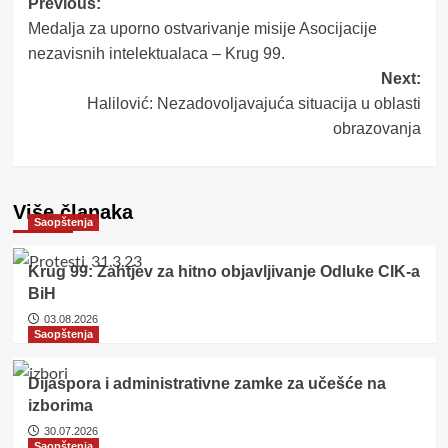
Post
Previous:
Medalja za uporno ostvarivanje misije Asocijacije
navigation
nezavisnih intelektualaca – Krug 99.
Next:
Halilović: Nezadovoljavajuća situacija u oblasti
obrazovanja
Više članaka
Saopštenja
Krug 99: Zahtjev za hitno objavljivanje Odluke CIK-a
BiH
03.08.2026
Saopštenja
Dijaspora i administrativne zamke za učešće na
izborima
30.07.2026
Saopštenja