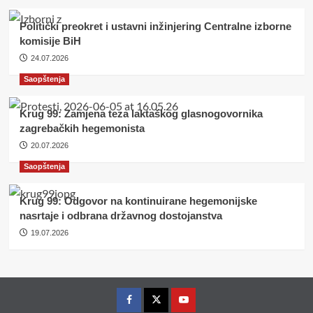
Politički preokret i ustavni inžinjering Centralne izborne
komisije BiH
24.07.2026
Saopštenja
Krug 99: Zamjena teza laktaškog glasnogovornika
zagrebačkih hegemonista
20.07.2026
Saopštenja
Krug 99: Odgovor na kontinuirane hegemonijske
nasrtaje i odbrana državnog dostojanstva
19.07.2026
Facebook
Twitter
YouTube