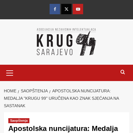
Skip
to
Facebook
Twitter
YouTube
content
Primary
Menu
HOME
SAOPŠTENJA
APOSTOLSKA NUNCIJATURA:
MEDALJA "KRUGU 99" URUČENA KAO ZNAK SJEĆANJA NA
SASTANAK
Saopštenja
Apostolska nuncijatura: Medalja