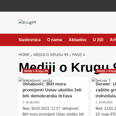
Skip
to
content
Naslovnica
O nama
Aktuelno
U žiži
Ar
HOME
MEDIJI O KRUGU 99
PAGE 4
Mediji o Krugu 
Mediji o Krugu 99
Mediji o Krug
Vehabović: BiH mora
Serwer: U
promijenti Ustav ukoliko želi
zaštite gr
biti demokratska država
individul
01.06.2021
24.05.2021
Ned, 30.05.2021. 11:57 Vehabović:
Ned, 23.05.
BiH mora promijenti Ustav ukoliko želi
23. maja (FE