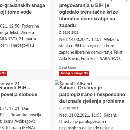
99
ro-građanskih snaga
pregovaranja u BiH je
–
ro
koji tome vode
ogledalo trenutačne krize
Očuvati
timo
dostojanstvo
liberalne demokratije na
obilježavanja
zapadu
2021. 12:50 Federalna
6.
čio
ncija Tekst: Vernera
16.03.2021
aprila,
an
Dana
SARAJEVO, 21. marta
Ned, 14.03.2021. 12:09 Weber o
n
Sarajeva
osni i Hercegovi su
stanju u BiH kao ogledalu krize
er”
zapadne liberalne demokratije Tekst:
Aida Kovač, Foto Fena SARAJEVO,...
d
e
Read
Read More
ut
more
u 99
Mediji o Krugu 99
begović:
about
phodno
Weber:
isnosti BiH –
Šabani: Društvo je
nje
Stranputica
povelja slobode
-
patologizirano i nesposobno
zapadnog
đanskih
da iznađe rješenja problema
pregovaranja
ga
u
23.02.2021
2021. 13:01 Dan
BiH
 BiH - Bosanska povelja
Ned, 21.02.2021. 11:53 Šabani:
ora
je
t: Jasna Avdibegović
Društvo je patologizirano i
ogledalo
e
8. februara (FENA) -
nesposobno da iznađe rješenja
trenutačne