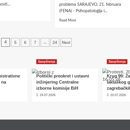
e
krize
sti...
problema SARAJEVO, 21. februara
liberalne
(FENA) - Psihopatologija i...
d
demokratije
e
Read
na
Read More
ut
more
zapadu
n
about
avisnosti
Šabani:
Društvo
5
6
7
24
Next
4
…
je
anska
patologizirano
elja
i
Saopštenja
Saopštenja
bode
nesposobno
da
iznađe
istrativne
Politički preokret i ustavni
Krug 99: Z
rješenja
 na
inžinjering Centralne
laktaškog 
problema
izborne komisije BiH
zagrebački
24.07.2026
20.07.2026