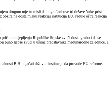
ojem drugom mjestu misli da bi građani ove tri države šutke pristali
 obzira na dosta mlaku reakciju institucija EU, raduje oštra reakcija
.
priča o otcjepljenju Republike Srpske zvuči dosta grubo i da se
koji puno ljepše zvuči u ušima predstavnika međunarodne zajednice, a
onalnosti BiH i ojačati državne institucije da provode EU reforme.