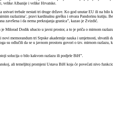
, velike Albanije i velike Hrvatske.
 ustvari trebale nestati tri druge države. Ko god unutar EU ili na bilo k
mirnim razlazima’, pravi kardinalnu grešku i otvara Pandorinu kutiju. Bez
na završena i da nema prekrajanja granica”, kazao je Zvizdić.
 je Milorad Dodik ubacio u javni prostor, a to je priča o mirnom razlazu
 novi memorandum tri Srpske akademije nauka i umjetnosti, shvatili da 
oga su odlučili da se u javnom prostoru govori o tzv. mirnom razlazu, 
toji solucija o bilo kakvom razlazu ili podjele BiH”.
anskoj, ali temeljitoj promjeni Ustava BiH koja će povećati nivo funkci