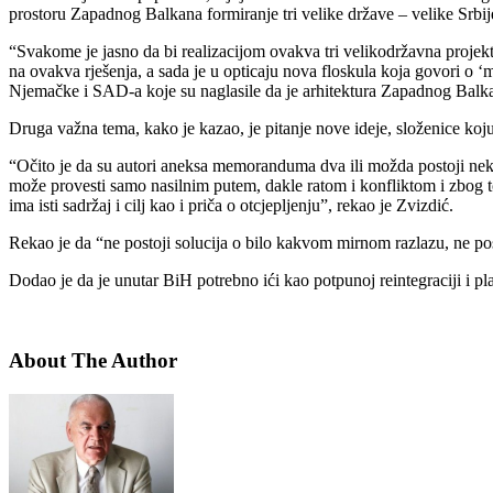
prostoru Zapadnog Balkana formiranje tri velike države – velike Srbije
“Svakome je jasno da bi realizacijom ovakva tri velikodržavna projekta
na ovakva rješenja, a sada je u opticaju nova floskula koja govori o ‘
Njemačke i SAD-a koje su naglasile da je arhitektura Zapadnog Balka
Druga važna tema, kako je kazao, je pitanje nove ideje, složenice koju
“Očito je da su autori aneksa memoranduma dva ili možda postoji neki
može provesti samo nasilnim putem, dakle ratom i konfliktom i zbog t
ima isti sadržaj i cilj kao i priča o otcjepljenju”, rekao je Zvizdić.
Rekao je da “ne postoji solucija o bilo kakvom mirnom razlazu, ne pos
Dodao je da je unutar BiH potrebno ići kao potpunoj reintegraciji i pl
About The Author