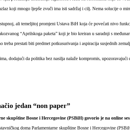
zlaz koji mnogo ljepše zvuči ima isti sadržaj i cilj. Nema solucije o m
 postupnoj, ali temeljitoj promjeni Ustava BiH koja će povećati nivo funk
z takozvanog “Aprilskoga paketa” koji je bio kreiran u saradnji s međun
reba prestati biti predmet potkusurivanja i aspiracija susjednih zemalj
ima, dodajući da politika bez nasilja nalaže kompromis, upozoravajući 
načio jedan “non paper”
 skupštine Bosne i Hercegovine (PSBiH) govorio je na online ses
vničkog doma Parlamentarne skupštine Bosne i Hercegovine (PSBiH), 