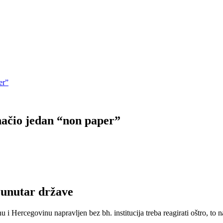
er”
načio jedan “non paper”
 unutar države
cegovinu napravljen bez bh. institucija treba reagirati oštro, to nas