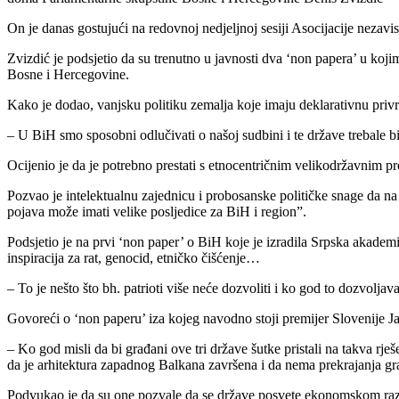
On je danas gostujući na redovnoj nedjeljnoj sesiji Asocijacije nezavi
Zvizdić je podsjetio da su trenutno u javnosti dva ‘non papera’ u kojim
Bosne i Hercegovine.
Kako je dodao, vanjsku politiku zemalja koje imaju deklarativnu privrž
– U BiH smo sposobni odlučivati o našoj sudbini i te države trebale b
Ocijenio je da je potrebno prestati s etnocentričnim velikodržavnim pr
Pozvao je intelektualnu zajednicu i probosanske političke snage da na 
pojava može imati velike posljedice za BiH i region”.
Podsjetio je na prvi ‘non paper’ o BiH koje je izradila Srpska akadem
inspiracija za rat, genocid, etničko čišćenje…
– To je nešto što bh. patrioti više neće dozvoliti i ko god to dozvolja
Govoreći o ‘non paperu’ iza kojeg navodno stoji premijer Slovenije Ja
– Ko god misli da bi građani ove tri države šutke pristali na takva r
da je arhitektura zapadnog Balkana završena i da nema prekrajanja gr
Podvukao je da su one pozvale da se države posvete ekonomskom razvo