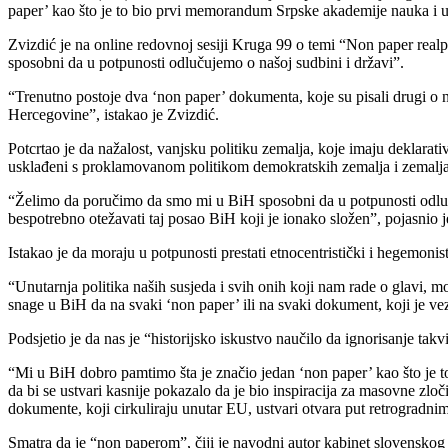
paper’ kao što je to bio prvi memorandum Srpske akademije nauka i um
Zvizdić je na online redovnoj sesiji Kruga 99 o temi “Non paper rea
sposobni da u potpunosti odlučujemo o našoj sudbini i državi”.
“Trenutno postoje dva ‘non paper’ dokumenta, koje su pisali drugi o 
Hercegovine”, istakao je Zvizdić.
Potcrtao je da nažalost, vanjsku politiku zemalja, koje imaju deklarati
usklađeni s proklamovanom politikom demokratskih zemalja i zemalj
“Želimo da poručimo da smo mi u BiH sposobni da u potpunosti odluču
bespotrebno otežavati taj posao BiH koji je ionako složen”, pojasnio j
Istakao je da moraju u potpunosti prestati etnocentristički i hegemonist
“Unutarnja politika naših susjeda i svih onih koji nam rade o glavi, mo
snage u BiH da na svaki ‘non paper’ ili na svaki dokument, koji je veza
Podsjetio je da nas je “historijsko iskustvo naučilo da ignorisanje ta
“Mi u BiH dobro pamtimo šta je značio jedan ‘non paper’ kao što je t
da bi se ustvari kasnije pokazalo da je bio inspiracija za masovne zloč
dokumente, koji cirkuliraju unutar EU, ustvari otvara put retrogradnim
Smatra da je “non paperom”, čiji je navodni autor kabinet slovenskog 