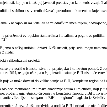
jetnosti, koji je u tadašnjoj javnosti predstavljen kao neobavezujući 
lpolitika i stabilnost suverenih država”, povodom dokumenta u kojem 
nama. Značajno su različita, ali sa zajedničkim imeniteljem, nedvojbeno
vnu privrženost evropskim standardima i idealima, a pogotovo politiku naši
a EU.
jemo o našoj sudbini i državi. Naši susjedi, prije svih, mogu nam zn
e Zvizdić.
ički velikodržavni projekti.
ra se pretvoriti u istinsku, stvarnu, prijateljsku i konkretnu pomoć. Zb
n za BiH, reaguju oštro, a u čijoj izradi institucije BiH nisu učestvova
kvih pojava može dovesti do velike patnje za BiH, kompletan region pa i 
o bio prvi memorandum Srpske akademije nauka i umjetnosti, koji je u t
ine, protjerivanja, etničko čišćenje i u konačnici genocid u BiH. To je n
 i anticivilizacijskim snagama u BiH i u regionu”, naglasio je Zvizdić.
premijera Janeza Janše, predviđena podjela BiH i pripajanje njenih dije