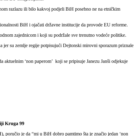
irnom razlazu ili bilo kakvoj podjeli BiH posebno ne na etničkim
cionalnosti BiH i ojačati državne institucije da provode EU reforme.
arodnom zajednicom i koji su podržale sve trenutno vodeće politike.
a jer su zemlje regije potpisujući Dejtonski mirovni sporazum priznale
da aktuelnim ‘non paperom’ koji se pripisuje Janezu Janši odjekuje
iji Kruga 99
poručio je da “mi u BiH dobro pamtimo šta je značio jedan ‘non