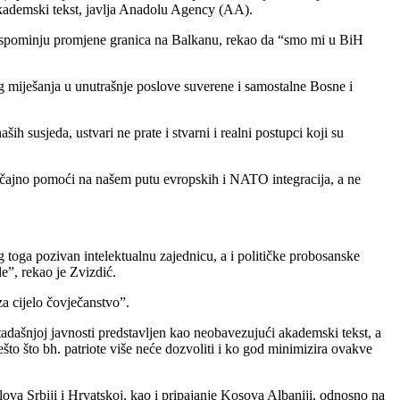
akademski tekst, javlja Anadolu Agency (AA).
se spominju promjene granica na Balkanu, rekao da “smo mi u BiH
g miješanja u unutrašnje poslove suverene i samostalne Bosne i
h susjeda, ustvari ne prate i stvarni i realni postupci koji su
ačajno pomoći na našem putu evropskih i NATO integracija, a ne
og toga pozivan intelektualnu zajednicu, a i političke probosanske
le”, rekao je Zvizdić.
za cijelo čovječanstvo”.
adašnjoj javnosti predstavljen kao neobavezujući akademski tekst, a
ešto što bh. patriote više neće dozvoliti i ko god minimizira ovakve
lova Srbiji i Hrvatskoj, kao i pripajanje Kosova Albaniji, odnosno na