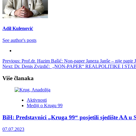
Adil Kulenović
See author's posts
Post
Previous:
Prof.dr. Hazim Bašić: Non-paper Janeza Janše – nije papir 
Next:
Dr. Denis Zvizdić: „NON-PAPER“ REALPOLITIKE I 
navigation
Više članaka
Aktivnosti
Mediji o Krugu 99
BiH: Predstavnici „Kruga 99“ posjetili sjedište AA u 
07.07.2023