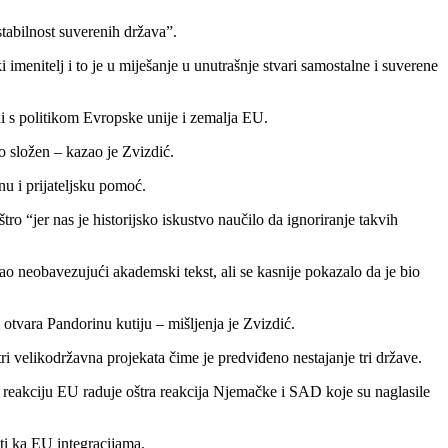
stabilnost suverenih država”.
 imenitelj i to je u miješanje u unutrašnje stvari samostalne i suverene
ni s politikom Evropske unije i zemalja EU.
o složen – kazao je Zvizdić.
nu i prijateljsku pomoć.
ro “jer nas je historijsko iskustvo naučilo da ignoriranje takvih
ao neobavezujući akademski tekst, ali se kasnije pokazalo da je bio
i otvara Pandorinu kutiju – mišljenja je Zvizdić.
ri velikodržavna projekata čime je predviđeno nestajanje tri države.
ku reakciju EU raduje oštra reakcija Njemačke i SAD koje su naglasile
ti ka EU integracijama.