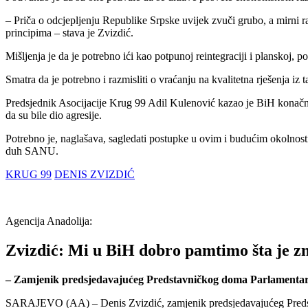
– Priča o odcjepljenju Republike Srpske uvijek zvuči grubo, a mirni ra
principima – stava je Zvizdić.
Mišljenja je da je potrebno ići kao potpunoj reintegraciji i planskoj,
Smatra da je potrebno i razmisliti o vraćanju na kvalitetna rješenja i
Predsjednik Asocijacije Krug 99 Adil Kulenović kazao je BiH konačno t
da su bile dio agresije.
Potrebno je, naglašava, sagledati postupke u ovim i budućim okolnost
duh SANU.
KRUG 99
DENIS ZVIZDIĆ
Agencija Anadolija:
Zvizdić: Mi u BiH dobro pamtimo šta je z
– Zamjenik predsjedavajućeg Predstavničkog doma Parlamentarne
SARAJEVO (AA) – Denis Zvizdić, zamjenik predsjedavajućeg Predsta