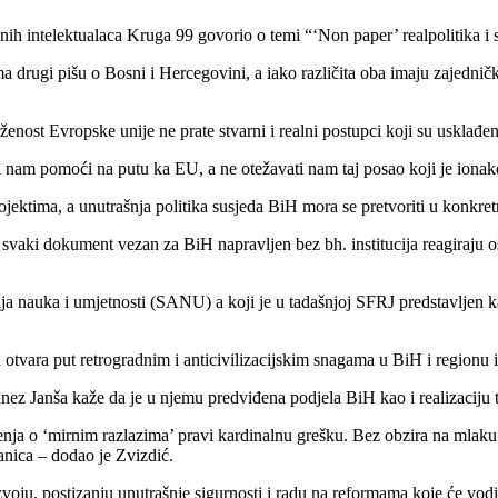
snih intelektualaca Kruga 99 govorio o temi “‘Non paper’ realpolitika i 
a drugi pišu o Bosni i Hercegovini, a iako različita oba imaju zajednički
enost Evropske unije ne prate stvarni i realni postupci koji su usklađe
i nam pomoći na putu ka EU, a ne otežavati nam taj posao koji je ionak
ojektima, a unutrašnja politika susjeda BiH mora se pretvoriti u konkret
svaki dokument vezan za BiH napravljen bez bh. institucija reagiraju ošt
ija nauka i umjetnosti (SANU) a koji je u tadašnjoj SFRJ predstavljen k
va otvara put retrogradnim i anticivilizacijskim snagama u BiH i regionu 
nez Janša kaže da je u njemu predviđena podjela BiH kao i realizaciju t
ješenja o ‘mirnim razlazima’ pravi kardinalnu grešku. Bez obzira na mla
anica – dodao je Zvizdić.
ju, postizanju unutrašnje sigurnosti i radu na reformama koje će vodi