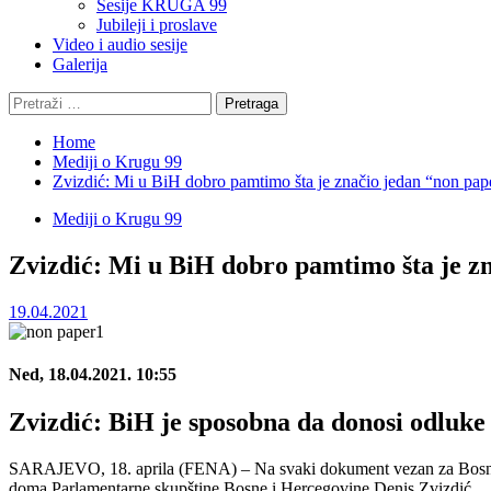
Sesije KRUGA 99
Jubileji i proslave
Video i audio sesije
Galerija
Pretraga:
Home
Mediji o Krugu 99
Zvizdić: Mi u BiH dobro pamtimo šta je značio jedan “non pap
Mediji o Krugu 99
Zvizdić: Mi u BiH dobro pamtimo šta je z
19.04.2021
Ned, 18.04.2021. 10:55
Zvizdić: BiH je sposobna da donosi odluke
SARAJEVO, 18. aprila (FENA) – Na svaki dokument vezan za Bosnu i Her
doma Parlamentarne skupštine Bosne i Hercegovine Denis Zvizdić