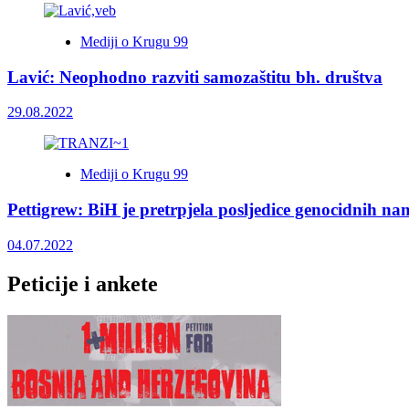
Mediji o Krugu 99
Lavić: Neophodno razviti samozaštitu bh. društva
29.08.2022
Mediji o Krugu 99
Pettigrew: BiH je pretrpjela posljedice genocidnih na
04.07.2022
Peticije i ankete