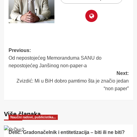
Post
Previous:
Od nepostojećeg Memoranduma SANU do
navigation
nepostojećeg Janšinog non-paper-a
Next:
Zvizdić: Mi u BiH dobro pamtimo šta je značio jedan
“non paper”
Više članaka
Naučni radovi, publicistika...
Delić: Gradonačelnik i entitetizacija – biti ili ne biti?