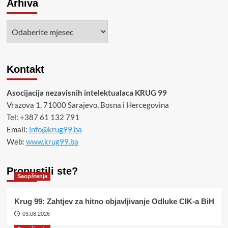
Arhiva
Arhiva
Kontakt
Asocijacija nezavisnih intelektualaca KRUG 99
Vrazova 1, 71000 Sarajevo, Bosna i Hercegovina
Tel: +387 61 132 791
Email:
info@krug99.ba
Web:
www.krug99.ba
Propustili ste?
Saopštenja
Krug 99: Zahtjev za hitno objavljivanje Odluke CIK-a BiH
03.08.2026