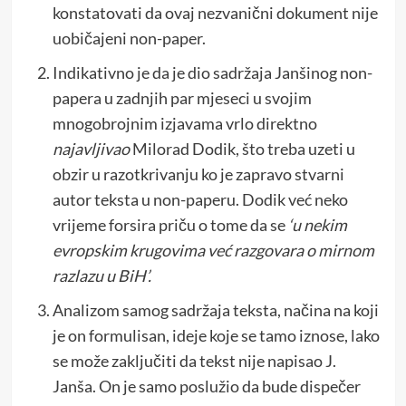
konstatovati da ovaj nezvanični dokument nije
uobičajeni non-paper.
Indikativno je da je dio sadržaja Janšinog non-
papera u zadnjih par mjeseci u svojim
mnogobrojnim izjavama vrlo direktno
najavljivao
Milorad Dodik, što treba uzeti u
obzir u razotkrivanju ko je zapravo stvarni
autor teksta u non-paperu. Dodik već neko
vrijeme forsira priču o tome da se
‘u nekim
evropskim krugovima već razgovara o mirnom
razlazu u BiH’.
Analizom samog sadržaja teksta, načina na koji
je on formulisan, ideje koje se tamo iznose, lako
se može zaključiti da tekst nije napisao J.
Janša. On je samo poslužio da bude dispečer