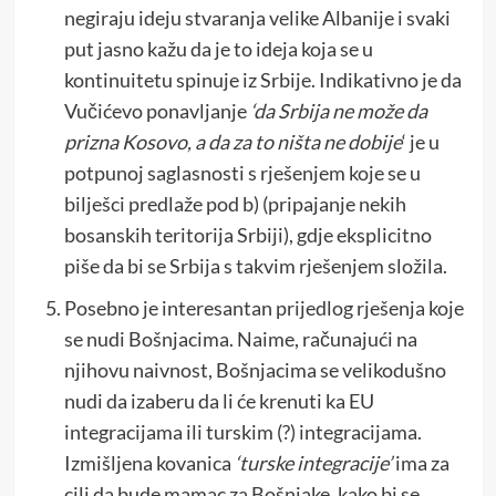
negiraju ideju stvaranja velike Albanije i svaki
put jasno kažu da je to ideja koja se u
kontinuitetu spinuje iz Srbije. Indikativno je da
Vučićevo ponavljanje
‘da Srbija ne može da
prizna Kosovo, a da za to ništa ne dobije
‘ je u
potpunoj saglasnosti s rješenjem koje se u
bilješci predlaže pod b) (pripajanje nekih
bosanskih teritorija Srbiji), gdje eksplicitno
piše da bi se Srbija s takvim rješenjem složila.
Posebno je interesantan prijedlog rješenja koje
se nudi Bošnjacima. Naime, računajući na
njihovu naivnost, Bošnjacima se velikodušno
nudi da izaberu da li će krenuti ka EU
integracijama ili turskim (?) integracijama.
Izmišljena kovanica
‘turske integracije’
ima za
cilj da bude mamac za Bošnjake, kako bi se