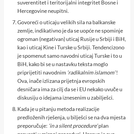
suverentitet i teritorijalni integritet Bosne i
Hercegovine neupitni.
Govoreći o uticaju velikih sila na balkanske
zemlje, indikativno je da se uopće ne spominje
ogroman (negativan) uticaj Rusije u Srbiji i BiH,
kao i uticaj Kine i Turske u Srbiji. Tendencizono
je spomenut samo navodni uticaj Turske i to u
BiH, kako bi se u nastavku teksta moglo
priprijetiti navodnim
‘radikalnim islamom’
!
Ova, inače izlizana prijetnja evropskih
desničara ima za cilj da se i EU nekako uvuče u
diskusiju o idejama iznesenim u zabilješci.
Kada je u pitanju metoda realizacije
predloženih rješenja, u bilješci se na dva mjesta
preporučuje:
‘in a silent procedure’
plan