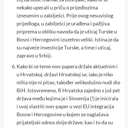
nekako upecali u priču o prijedlozima
iznesenim u zabilješci. Prije ovog nesuvislog
prijedloga, u zabilješci je urađena i pažljiva
priprema u obliku navoda da je uticaj Turske u
Bosni i Hercegovini izuzetno veliki. Istina je da
su najveće investicije Turske, a time i uticaj,
zapravo u Srbiji.
Kako bi se teme non-papera držale aktuelnim i
u Hrvatskoj, državi Hrvatskoj se, iako je niko
ništa nije ni pitao, također velikodušno nudi dio
BiH. Istovremeno, R Hrvatska zajedno s još pet
država među kojima je i Slovenija (!) je inicirala
i svoj vlastiti non-paper u vezi EU integracija
Bosne i Hercegovine u kojem se naglašava
prijateljski odnos dvije države, kao i to da su