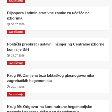
Saopštenja
Dijaspora i administrativne zamke za učešće na
izborima
30.07.2026
Saopštenja
Politički preokret i ustavni inžinjering Centralne izborne
komisije BiH
24.07.2026
Saopštenja
Krug 99: Zamjena teza laktaškog glasnogovornika
zagrebačkih hegemonista
20.07.2026
Saopštenja
Krug 99: Odgovor na kontinuirane hegemonijske
nasrtaje i odbrana državnog dostojanstva