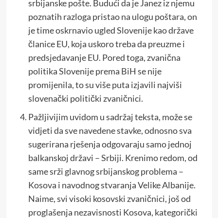
srbijanske pošte. Budući da je Janez iz njemu
poznatih razloga pristao na ulogu poštara, on
je time oskrnavio ugled Slovenije kao države
članice EU, koja uskoro treba da preuzme i
predsjedavanje EU. Pored toga, zvanična
politika Slovenije prema BiH se nije
promijenila, to su više puta izjavili najviši
slovenački politički zvaničnici.
Pažljivijim uvidom u sadržaj teksta, može se
vidjeti da sve navedene stavke, odnosno sva
sugerirana rješenja odgovaraju samo jednoj
balkanskoj državi – Srbiji. Krenimo redom, od
same srži glavnog srbijanskog problema –
Kosova i navodnog stvaranja Velike Albanije.
Naime, svi visoki kosovski zvaničnici, još od
proglašenja nezavisnosti Kosova, kategorički