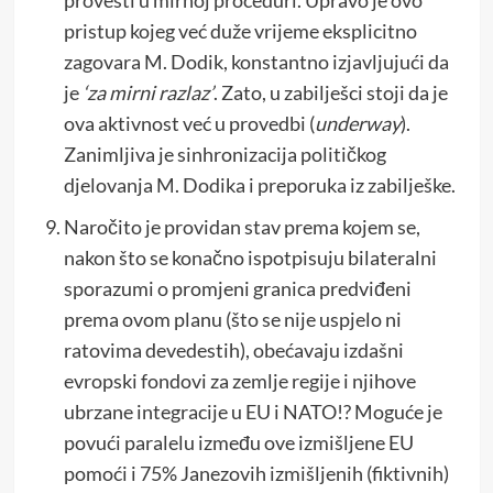
provesti u mirnoj proceduri. Upravo je ovo
pristup kojeg već duže vrijeme eksplicitno
zagovara M. Dodik, konstantno izjavljujući da
je
‘za mirni razlaz’
. Zato, u zabilješci stoji da je
ova aktivnost već u provedbi (
underway
).
Zanimljiva je sinhronizacija političkog
djelovanja M. Dodika i preporuka iz zabilješke.
Naročito je providan stav prema kojem se,
nakon što se konačno ispotpisuju bilateralni
sporazumi o promjeni granica predviđeni
prema ovom planu (što se nije uspjelo ni
ratovima devedestih), obećavaju izdašni
evropski fondovi za zemlje regije i njihove
ubrzane integracije u EU i NATO!? Moguće je
povući paralelu između ove izmišljene EU
pomoći i 75% Janezovih izmišljenih (fiktivnih)