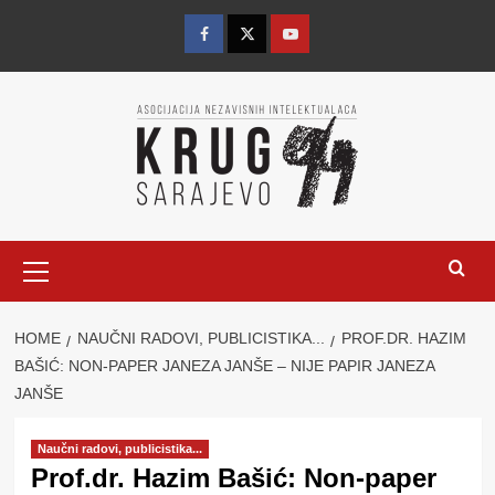
Skip
to
Facebook
Twitter
YouTube
content
Primary
Menu
HOME
NAUČNI RADOVI, PUBLICISTIKA...
PROF.DR. HAZIM
BAŠIĆ: NON-PAPER JANEZA JANŠE – NIJE PAPIR JANEZA
JANŠE
Naučni radovi, publicistika...
Prof.dr. Hazim Bašić: Non-paper