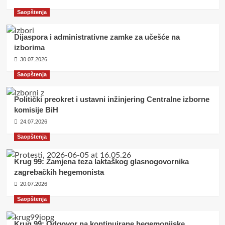
Saopštenja
Dijaspora i administrativne zamke za učešće na
izborima
30.07.2026
Saopštenja
Politički preokret i ustavni inžinjering Centralne izborne
komisije BiH
24.07.2026
Saopštenja
Krug 99: Zamjena teza laktaškog glasnogovornika
zagrebačkih hegemonista
20.07.2026
Saopštenja
Krug 99: Odgovor na kontinuirane hegemonijske