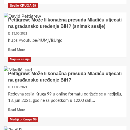
more
Sesije KRUGA 99
about
Krug
99:
Pettigrew: Može li konačna presuda Mladiću utjecati
Suočiti
na građansko uređenje BiH? (snimak sesije)
se
13.06.2021
s
toksičnim
https://youtu.be/4UMjyTsUrgc
naslijeđem
Read
Read More
Mladića
more
u
Najava sesija
about
RS-
Pettigrew:
u
Može
Pettigrew: Može li konačna presuda Mladiću utjecati
li
na građansko uređenje BiH?
konačna
11.06.2021
presuda
Mladiću
Redovna sesija Kruga 99 u online formatu održaće se u nedjelju,
utjecati
13. jun 2021. godine sa početkom u 12:00 sati,...
na
Read
građansko
Read More
more
uređenje
Mediji o Krugu 99
about
BiH?
Pettigrew:
(snimak