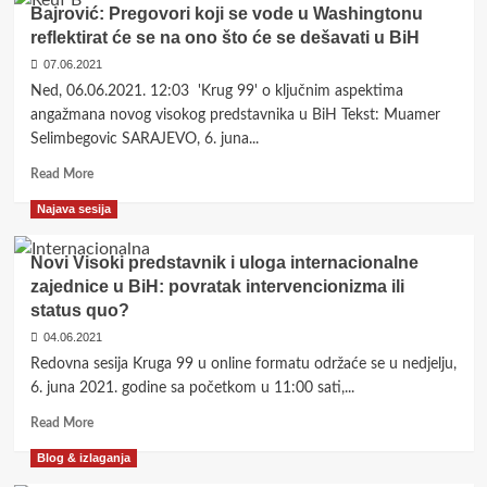
Može
sesije)
Bajrović: Pregovori koji se vode u Washingtonu
li
reflektirat će se na ono što će se dešavati u BiH
konačna
07.06.2021
presuda
Mladiću
Ned, 06.06.2021. 12:03 'Krug 99' o ključnim aspektima
utjecati
angažmana novog visokog predstavnika u BiH Tekst: Muamer
na
Selimbegovic SARAJEVO, 6. juna...
građansko
uređenje
Read
Read More
BiH?
more
Najava sesija
about
Bajrović:
Pregovori
Novi Visoki predstavnik i uloga internacionalne
koji
zajednice u BiH: povratak intervencionizma ili
se
status quo?
vode
u
04.06.2021
Washingtonu
Redovna sesija Kruga 99 u online formatu održaće se u nedjelju,
reflektirat
6. juna 2021. godine sa početkom u 11:00 sati,...
će
se
Read
Read More
na
more
Blog & izlaganja
ono
about
što
Novi