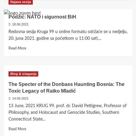
Najava sesija
about
Lavić:
Ne
Podžić: NATO i sigurnost BiH
mogu
18.06.2021
zločinci
Redovna sesija Kruga 99 u online formatu održaće se u nedjelju,
biti
presuđeni,
20. juna 2021. godine sa početkom u 11:00 sati,...
a
Read
Read More
da
more
njihova
about
genocidna
Podžić:
zločinačka
NATO
tvorevina
Blog & izlaganja
i
ostaje
sigurnost
The Specter of the Donbass Haunting Bosnia: The
postojati
BiH
Toxic Legacy of Ratko Mladić
14.06.2021
13 June, 2021 KRUG 99. prof. dr. David Pettigrew, Professor of
Philosophy, and Holocaust and Genocide Studies, Southern
Connecticut State...
Read
Read More
more