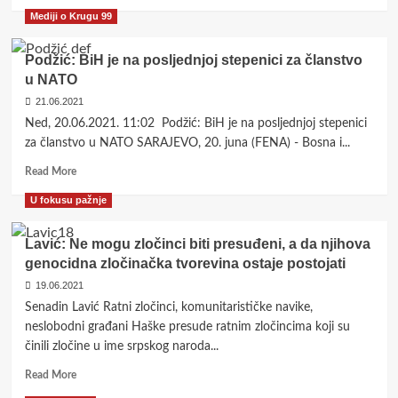
more
Mediji o Krugu 99
about
Politička
moć
Podžić: BiH je na posljednjoj stepenici za članstvo
i
u NATO
anti/intelektualizam
21.06.2021
Ned, 20.06.2021. 11:02 Podžić: BiH je na posljednjoj stepenici
za članstvo u NATO SARAJEVO, 20. juna (FENA) - Bosna i...
Read
Read More
more
U fokusu pažnje
about
Podžić:
BiH
Lavić: Ne mogu zločinci biti presuđeni, a da njihova
je
genocidna zločinačka tvorevina ostaje postojati
na
19.06.2021
posljednjoj
stepenici
Senadin Lavić Ratni zločinci, komunitarističke navike,
za
neslobodni građani Haške presude ratnim zločincima koji su
članstvo
činili zločine u ime srpskog naroda...
u
NATO
Read
Read More
more