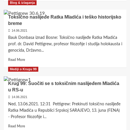
Blog & izlaganja
about
The
Specter
Toksično naslijeđe Ratka Mladića i teško historijsko
of
breme
the
14.06.2021
Donbass
Haunting
Bauk Donbasa iznad Bosne: Toksično naslijeđe Ratka Mladića
Bosnia:
prof. dr. David Pettigrew, profesor filozofije i studija holokausta i
The
genocida, Državno...
Toxic
Legacy
Read
Read More
of
more
Mediji o Krugu 99
Ratko
about
Mladić
Toksično
naslijeđe
Krug 99: Suočiti se s toksičnim naslijeđem Mladića
Ratka
u RS-u
Mladića
14.06.2021
i
teško
Ned, 13.06.2021. 12:31 Pettigrew: Prekinuti toksično naslijeđe
historijsko
Ratka Mladića u Republici Srpskoj SARAJEVO, 13. juna (FENA)
breme
- Profesor filozofije i...
Read
Read More