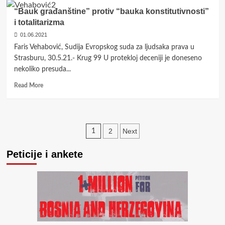
će
Visoki
“Bauk građanštine” protiv “bauka konstitutivnosti”
se
predstavnik
i totalitarizma
dešavati
i
01.06.2021
u
uloga
BiH
internacionalne
Faris Vehabović, Sudija Evropskog suda za ljudsaka prava u
zajednice
Strasburu, 30.5.21.- Krug 99 U protekloj deceniji je doneseno
u
nekoliko presuda...
BiH:
povratak
Read
Read More
intervencionizma
more
ili
about
status
“Bauk
quo?
građanštine”
Posts
2
Next
1
protiv
“bauka
pagination
konstitutivnosti”
Peticije i ankete
i
totalitarizma