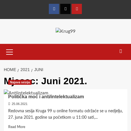
Skip
to
Facebook
Twitter
YouTube
content
Primary
Menu
HOME
2021
JUNI
Mjesec:
Juni 2021.
Najava sesija
Politička moć i anti/intelektualizam
25.06.2021
Redovna sesija Kruga 99 u online formatu održaće se u nedjelju,
27. juna 2021. godine sa početkom u 11:00 sati,...
Read
Read More