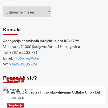
će
se
Arhiva
dešavati
u
BiH
Kontakt
Asocijacija nezavisnih intelektualaca KRUG 99
Vrazova 1, 71000 Sarajevo, Bosna i Hercegovina
Tel: +387 61 132 791
Email:
info@krug99.ba
Web:
www.krug99.ba
Propustili ste?
Saopštenja
Krug 99: Zahtjev za hitno objavljivanje Odluke CIK-a BiH
03.08.2026
Saopštenja