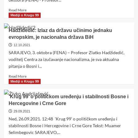
političkog
stanja
Read
Read More
unutrašnjih
more
Mediji o Krugu 99
odnosa
about
u
Krug
Hadžidedić: Izlaz da državu učinimo jednaku
BiH
99:
evropskim, je nacionalna država BiH
BiH
može
12.10.2021
pokrenuti
SARAJEVO, 3. oktobra (FENA) – Profesor Zlatko Hadžidedić,
spor
voditelj Centra za izučavanje nacionalizma, je sva aktualna
zbog
pitanja o Bosni i...
Trgovske
gore
Read
Read More
more
Mediji o Krugu 99
about
Hadžidedić:
‘Krug 99’ o političkom uređenju i stabilnosti Bosne i
Izlaz
Hercegovine i Crne Gore
da
državu
29.09.2021
učinimo
Ned, 26.09.2021. 12:48 'Krug 99' o političkom uređenju i
jednaku
stabilnosti Bosne i Hercegovine i Crne Gore Tekst: Muamer
evropskim,
Selimbegovic SARAJEVO,...
je