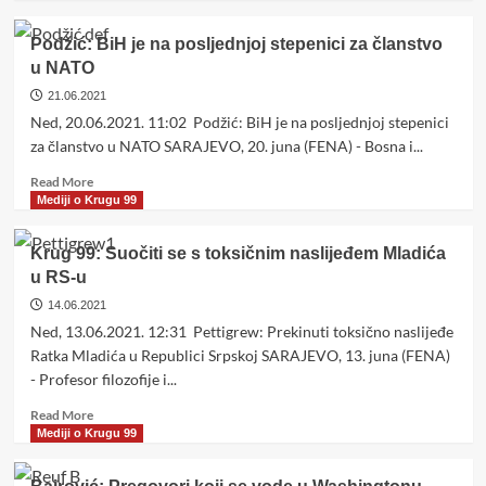
about
Dunović:
Podžić: BiH je na posljednjoj stepenici za članstvo
Sesije
u NATO
Kruga
99
21.06.2021
doprinose
Ned, 20.06.2021. 11:02 Podžić: BiH je na posljednjoj stepenici
razvoju
za članstvo u NATO SARAJEVO, 20. juna (FENA) - Bosna i...
građanskog
društva
Read
Read More
u
more
Mediji o Krugu 99
BiH
about
Podžić:
Krug 99: Suočiti se s toksičnim naslijeđem Mladića
BiH
u RS-u
je
na
14.06.2021
posljednjoj
Ned, 13.06.2021. 12:31 Pettigrew: Prekinuti toksično naslijeđe
stepenici
Ratka Mladića u Republici Srpskoj SARAJEVO, 13. juna (FENA)
za
- Profesor filozofije i...
članstvo
u
Read
Read More
NATO
more
Mediji o Krugu 99
about
Krug