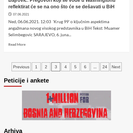
Bajrović: Pregovori koji se vode u Washingtonu
99:
reflektirat će se na ono što će se dešavati u BiH
Suočiti
se
07.06.2021
s
Ned, 06.06.2021. 12:03 'Krug 99' o ključnim aspektima
toksičnim
angažmana novog visokog predstavnika u BiH Tekst: Muamer
naslijeđem
Selimbegovic SARAJEVO, 6. juna...
Mladića
u
Read
Read More
RS-
more
u
about
Bajrović:
Posts
Pregovori
3
…
Previous
1
2
4
5
6
24
Next
koji
pagination
se
Peticije i ankete
vode
u
Washingtonu
reflektirat
će
se
na
ono
što
Arhiva