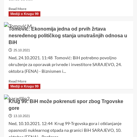
se
pokušavaju
Read
Read More
urušiti
more
Mediji o Krugu 99
sve
about
institucije
Džaferović:
Tomović: Ekonomija jedna od prvih žrtava
BiH
BiH
nesređenog političkog stanja unutrašnjih odnosa u
će
BiH
prevazići
krizu,
25.10.2021
a
Ned, 24.10.2021. 11:48 Tomović: BiH potrebno povoljno
Dodik
okruženje za oporavak privrede i investitore SARAJEVO, 24.
mora
oktobra (FENA) - Biznismen i...
otići
s
Read
Read More
političke
more
Mediji o Krugu 99
scene
about
Tomović:
Krug 99: BiH može pokrenuti spor zbog Trgovske
Ekonomija
gore
jedna
od
13.10.2021
prvih
Ned, 10.10.2021. 12:44 Krug 99-Trgovska gora i otklanjanje
žrtava
opasnosti nuklearnog otpada na granici BiH SARAJEVO, 10.
nesređenog
oktobra (FENA) - Profesor...