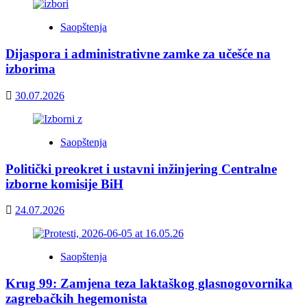
Saopštenja
Dijaspora i administrativne zamke za učešće na
izborima
30.07.2026
Saopštenja
Politički preokret i ustavni inžinjering Centralne
izborne komisije BiH
24.07.2026
Saopštenja
Krug 99: Zamjena teza laktaškog glasnogovornika
zagrebačkih hegemonista