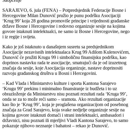
Saopćenje
SARAJEVO, 6. jula (FENA) – Potpredsjednik Federacije Bosne i
Hercegovine Milan Dunović pružio je punu podršku Asocijaciji
‘Krug 99’ koja 28 godina promoviše principe i vrijednosti građanske
države Bosne i Hercegovine i redovno organizuje sesije na kojima
govore istaknuti intelektualci, ne samo iz Bosne i Hercegovine, nego
i iz regije i svijeta.
Kako je još istaknuto u današnjem susretu sa predsjednikom
Asocijacije nezavisnih intelektualaca Krug 99 Adilom Kulenovićem,
Dunović će pružiti Krugu 99 i simboličnu finansijsku podršku, kao
doprinos nastavku rada te asocijacije, smatrajući da je od izuzetnog
značaja da sesije, koje Asocijacija organizuje, nastave doprinositi
razvoju građanskog društva u Bosni i Hercegovini.
– Kad Vlada i Ministarstvo kulture i sporta Kantona Sarajevo
‘Krugu 99’ prekinu i minimalno finansiranje iz budžeta i to uz
obrazloženje da Ministarstvu nisu poznati rezultati rada ‘Kruga 99’,
onda se za to može reći samo – sramota. Ako rezultati organizacije
kao što je ‘Krug 99’, koja je proglašena organizacijom od posebnog
značaja za Grad Sarajevo, koja svake nedjelje organizuje sesije na
kojima govore istaknuti domaći i strani intelektualci, ambasadori i
državnici, nisu poznati ili mjerljivi Vladi Kantona Sarajevo, to samo
pokazuje njihovo neznanje i bahatost – rekao je Dunović.