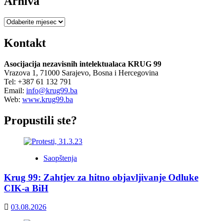
Arhiva
Arhiva
Kontakt
Asocijacija nezavisnih intelektualaca KRUG 99
Vrazova 1, 71000 Sarajevo, Bosna i Hercegovina
Tel: +387 61 132 791
Email:
info@krug99.ba
Web:
www.krug99.ba
Propustili ste?
Saopštenja
Krug 99: Zahtjev za hitno objavljivanje Odluke
CIK-a BiH
03.08.2026