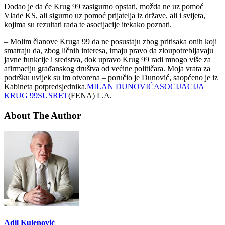
Dodao je da će Krug 99 zasigurno opstati, možda ne uz pomoć
Vlade KS, ali sigurno uz pomoć prijatelja iz države, ali i svijeta,
kojima su rezultati rada te asocijacije itekako poznati.
– Molim članove Kruga 99 da ne posustaju zbog pritisaka onih koji
smatraju da, zbog ličnih interesa, imaju pravo da zloupotrebljavaju
javne funkcije i sredstva, dok upravo Krug 99 radi mnogo više za
afirmaciju građanskog društva od većine političara. Moja vrata za
podršku uvijek su im otvorena – poručio je Dunović, saopćeno je iz
Kabineta potpredsjednika.
MILAN DUNOVIĆ
ASOCIJACIJA
KRUG 99
SUSRET
(FENA) L.A.
About The Author
Adil Kulenović