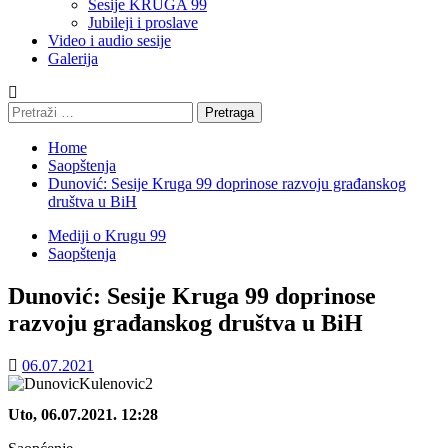
Sesije KRUGA 99
Jubileji i proslave
Video i audio sesije
Galerija
Pretraga:
Home
Saopštenja
Dunović: Sesije Kruga 99 doprinose razvoju građanskog
društva u BiH
Mediji o Krugu 99
Saopštenja
Dunović: Sesije Kruga 99 doprinose
razvoju građanskog društva u BiH
06.07.2021
Uto, 06.07.2021. 12:28