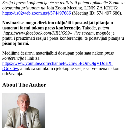
Sesija i press konferencija će se realizirati putem aplikacije Zoom sa
otvorenim pristupom na
Join Zoom Meeting, LINK ZA KRUG:
https://us02web.zoom.us/j/574497686
(Meeting ID: 574 497 686).
Novinari se mogu direktno uključiti
i postavljati pitanja u
usmenoj formi tokom press konferencije.
Takođe,
putem
https://www.facebook.com/KRUG99– live stream,
moguće je
pratiti i preuzimati sesiju i press konferenciju, te postavljati pitanja
u
pisanoj formi.
Medijima ćesirovi materijalbiti dostupan pola sata nakon
press
konferencije
i link za
https://www.youtube.com/channel/UCnw5EOmOlgVDoEX-
rGdzt6w
, a link sa snimkom cjelokupne sesije sat vremena nakon
održavanja.
About The Author