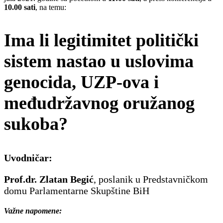
10.00 sati
, na temu:
Ima li legitimitet politički
sistem nastao u uslovima
genocida, UZP-ova i
međudržavnog oružanog
sukoba?
Uvodničar:
Prof.dr. Zlatan Begić
, poslanik u Predstavničkom
domu Parlamentarne Skupštine BiH
Važne napomene: