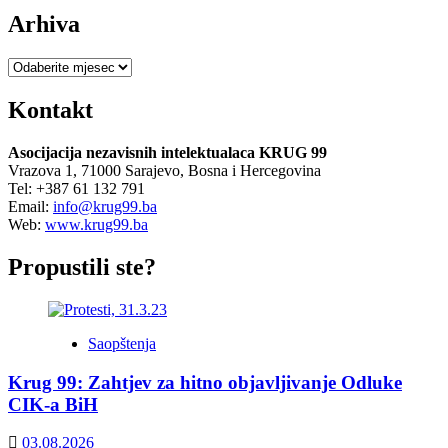
Arhiva
Arhiva
Kontakt
Asocijacija nezavisnih intelektualaca KRUG 99
Vrazova 1, 71000 Sarajevo, Bosna i Hercegovina
Tel: +387 61 132 791
Email:
info@krug99.ba
Web:
www.krug99.ba
Propustili ste?
Saopštenja
Krug 99: Zahtjev za hitno objavljivanje Odluke
CIK-a BiH
03.08.2026