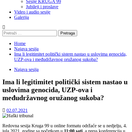
Sesije KRUGA 99
Jubileji i proslave
Video i audio sesije
Galerija
Pretraga:
Home
Najava sesija
Ima li legitimitet politički sistem nastao u uslovima genocida,
UZP-ova i međudržavnog oružanog sukoba?
Najava sesija
Ima li legitimitet politički sistem nastao u
uslovima genocida, UZP-ova i
međudržavnog oružanog sukoba?
02.07.2021
Redovna sesija Kruga 99 u online formatu održaće se u nedjelju, 4.
jula 2021. godine sa početkom u
11:00 sati
, a press konferencija u