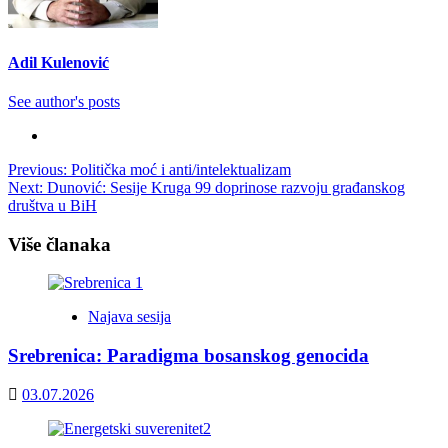
Adil Kulenović
See author's posts
Post
Previous:
Politička moć i anti/intelektualizam
Next:
Dunović: Sesije Kruga 99 doprinose razvoju građanskog
navigation
društva u BiH
Više članaka
Najava sesija
Srebrenica: Paradigma bosanskog genocida
03.07.2026