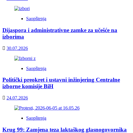
Saopštenja
Dijaspora i administrativne zamke za učešće na
izborima
30.07.2026
Saopštenja
Politički preokret i ustavni inžinjering Centralne
izborne komisije BiH
24.07.2026
Saopštenja
Krug 99: Zamjena teza laktaškog glasnogovornika