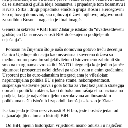
da se sistematski gušila ideja bosanstva, i pripadanje tom bosanstvu i
Hrvata i Srba i drugi pripadnika etničkih grupa Bosni i Hercegovini
kao njihovoj domovini, kao njihovoj državi i njihovoj odgovornosti
za sudbinu Bosne – naglasio je Ibrahimagić.
Generalni sekretar VKBI Emir Zlatar je istakao da “dvadesetdevetu
godišnjicu Dana nezavisnosti BiH dočekujemo podijeljenih
osjećanja“.
– Ponosni na činjenicu što je naša domovina gotovo treću deceniju
članica Ujedinjenih nacija kao nezavisna i suverena država sa
međunarodno pravnim subjektivitetom i istovremeno zabrinuti što
smo na marginama evropskih i NATO integracija koje jedino jamče
sigurnost i prosperitet našoj državi pa tako i svim njenim građanima.
Usporeni put ka euro-atlanskim integracijama je višeslojan:
neprincipijelna politika EU s jedne strane, nekompetentnost,
suspenzija vladavine prava i gola borba za vlast bez jasnih strategija
domaćih političkih aktera, kao i duboka unutrašnja etno-nacionalna
podjela, koja je najvećim dijelom uzrokovana antibosanskim
politikama naših istočnih i zapadnih komšija – kazao je Zlatar.
Istakao je da je Dan nezavisnosti BiH bio, jeste i ostaće jedan od
najznačajnijih datuma u historiji BiH.
– Od BiH, njenih historijskih vrijednosti nismo odustali u najtežem