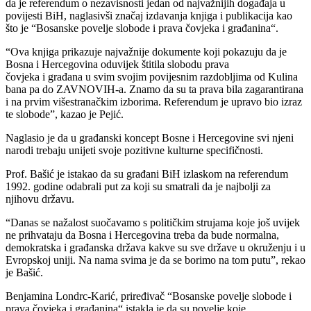
da je referendum o nezavisnosti jedan od najvažnijih događaja u
povijesti BiH, naglasivši značaj izdavanja knjiga i publikacija kao
što je “Bosanske povelje slobode i prava čovjeka i građanina“.
“Ova knjiga prikazuje najvažnije dokumente koji pokazuju da je
Bosna i Hercegovina oduvijek štitila slobodu prava
čovjeka i građana u svim svojim povijesnim razdobljima od Kulina
bana pa do ZAVNOVIH-a. Znamo da su ta prava bila zagarantirana
i na prvim višestranačkim izborima. Referendum je upravo bio izraz
te slobode”, kazao je Pejić.
Naglasio je da u građanski koncept Bosne i Hercegovine svi njeni
narodi trebaju unijeti svoje pozitivne kulturne specifičnosti.
Prof. Bašić je istakao da su građani BiH izlaskom na referendum
1992. godine odabrali put za koji su smatrali da je najbolji za
njihovu državu.
“Danas se nažalost suočavamo s političkim strujama koje još uvijek
ne prihvataju da Bosna i Hercegovina treba da bude normalna,
demokratska i građanska država kakve su sve države u okruženju i u
Evropskoj uniji. Na nama svima je da se borimo na tom putu”, rekao
je Bašić.
Benjamina Londrc-Karić, priređivač “Bosanske povelje slobode i
prava čovjeka i građanina“ istakla je da su povelje koje