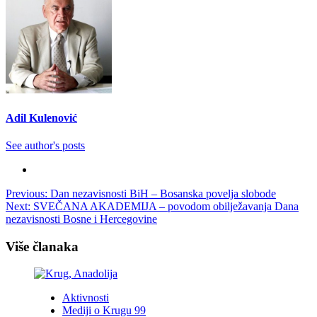
Adil Kulenović
See author's posts
Post
Previous:
Dan nezavisnosti BiH – Bosanska povelja slobode
Next:
SVEČANA AKADEMIJA – povodom obilježavanja Dana
navigation
nezavisnosti Bosne i Hercegovine
Više članaka
Aktivnosti
Mediji o Krugu 99