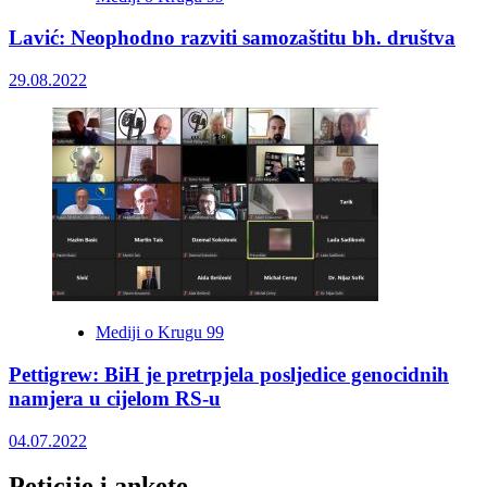
Lavić: Neophodno razviti samozaštitu bh. društva
29.08.2022
Mediji o Krugu 99
Pettigrew: BiH je pretrpjela posljedice genocidnih
namjera u cijelom RS-u
04.07.2022
Peticije i ankete