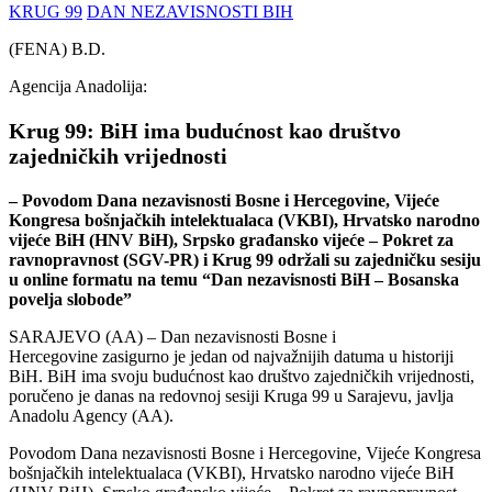
KRUG 99
DAN NEZAVISNOSTI BIH
(FENA) B.D.
Agencija Anadolija:
Krug 99: BiH ima budućnost kao društvo
zajedničkih vrijednosti
– Povodom Dana nezavisnosti Bosne i Hercegovine, Vijeće
Kongresa bošnjačkih intelektualaca (VKBI), Hrvatsko narodno
vijeće BiH (HNV BiH), Srpsko građansko vijeće – Pokret za
ravnopravnost (SGV-PR) i Krug 99 održali su zajedničku sesiju
u online formatu na temu “Dan nezavisnosti BiH – Bosanska
povelja slobode”
SARAJEVO (AA) – Dan nezavisnosti Bosne i
Hercegovine zasigurno je jedan od najvažnijih datuma u historiji
BiH. BiH ima svoju budućnost kao društvo zajedničkih vrijednosti,
poručeno je danas na redovnoj sesiji Kruga 99 u Sarajevu, javlja
Anadolu Agency (AA).
Povodom Dana nezavisnosti Bosne i Hercegovine, Vijeće Kongresa
bošnjačkih intelektualaca (VKBI), Hrvatsko narodno vijeće BiH