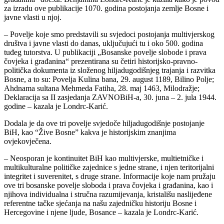
za izradu ove publikacije 1070. godina postojanja zemlje Bosne i
javne vlasti u njoj.
– Povelje koje smo predstavili su svjedoci postojanja multivjerskog
društva i javne vlasti do danas, uključujući tu i oko 500. godina
tuđeg tutorstva. U publikaciji „Bosanske povelje slobode i prava
čovjeka i građanina“ prezentirana su četiri historijsko-pravno-
politička dokumenta iz složenog hiljadugodišnjeg trajanja i razvitka
Bosne, a to su: Povelja Kulina bana, 29. august 1189, Bilino Polje;
Ahdnama sultana Mehmeda Fatiha, 28. maj 1463, Milodražje;
Deklaracija sa II zasjedanja ZAVNOBiH-a, 30. juna – 2. jula 1944.
godine – kazala je Londrc-Karić.
Dodala je da ove tri povelje svjedoče hiljadugodišnje postojanje
BiH, kao “Žive Bosne” kakva je historijskim znanjima
ovjekovječena.
– Neosporan je kontinuitet BiH kao multivjerske, multietničke i
multikulturalne političke zajednice s jedne strane, i njen teritorijalni
integritet i suverenitet, s druge strane. Informacije koje nam pružaju
ove tri bosanske povelje sloboda i prava čovjeka i građanina, kao i
njihova individualna i stručna razumijevanja, kristališu naslijeđene
referentne tačke sjećanja na našu zajedničku historiju Bosne i
Hercegovine i njene ljude, Bosance – kazala je Londrc-Karić.