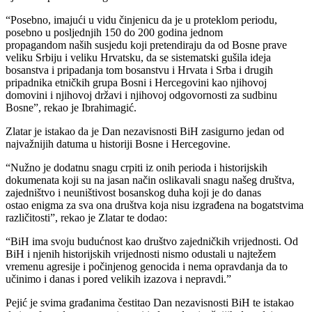
“Posebno, imajući u vidu činjenicu da je u proteklom periodu,
posebno u posljednjih 150 do 200 godina jednom
propagandom naših susjedu koji pretendiraju da od Bosne prave
veliku Srbiju i veliku Hrvatsku, da se sistematski gušila ideja
bosanstva i pripadanja tom bosanstvu i Hrvata i Srba i drugih
pripadnika etničkih grupa Bosni i Hercegovini kao njihovoj
domovini i njihovoj državi i njihovoj odgovornosti za sudbinu
Bosne”, rekao je Ibrahimagić.
Zlatar je istakao da je Dan nezavisnosti BiH zasigurno jedan od
najvažnijih datuma u historiji Bosne i Hercegovine.
“Nužno je dodatnu snagu crpiti iz onih perioda i historijskih
dokumenata koji su na jasan način oslikavali snagu našeg društva,
zajedništvo i neuništivost bosanskog duha koji je do danas
ostao enigma za sva ona društva koja nisu izgrađena na bogatstvima
različitosti”, rekao je Zlatar te dodao:
“BiH ima svoju budućnost kao društvo zajedničkih vrijednosti. Od
BiH i njenih historijskih vrijednosti nismo odustali u najtežem
vremenu agresije i počinjenog genocida i nema opravdanja da to
učinimo i danas i pored velikih izazova i nepravdi.”
Pejić je svima građanima čestitao Dan nezavisnosti BiH te istakao