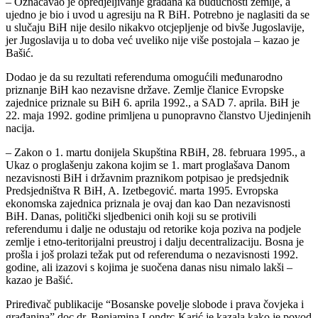
– Označavao je opredjeljivanje građana ka budućnosti zemlje, a
ujedno je bio i uvod u agresiju na R BiH. Potrebno je naglasiti da se
u slučaju BiH nije desilo nikakvo otcjepljenje od bivše Jugoslavije,
jer Jugoslavija u to doba već uveliko nije više postojala – kazao je
Bašić.
Dodao je da su rezultati referenduma omogućili međunarodno
priznanje BiH kao nezavisne države. Zemlje članice Evropske
zajednice priznale su BiH 6. aprila 1992., a SAD 7. aprila. BiH je
22. maja 1992. godine primljena u punopravno članstvo Ujedinjenih
nacija.
– Zakon o 1. martu donijela Skupština RBiH, 28. februara 1995., a
Ukaz o proglašenju zakona kojim se 1. mart proglašava Danom
nezavisnosti BiH i državnim praznikom potpisao je predsjednik
Predsjedništva R BiH, A. Izetbegović. marta 1995. Evropska
ekonomska zajednica priznala je ovaj dan kao Dan nezavisnosti
BiH. Danas, politički sljedbenici onih koji su se protivili
referendumu i dalje ne odustaju od retorike koja poziva na podjele
zemlje i etno-teritorijalni preustroj i dalju decentralizaciju. Bosna je
prošla i još prolazi težak put od referenduma o nezavisnosti 1992.
godine, ali izazovi s kojima je suočena danas nisu nimalo lakši –
kazao je Bašić.
Priređivač publikacije “Bosanske povelje slobode i prava čovjeka i
građanina” doc.dr. Benjamina Londrc-Karić je kazala kako je povod