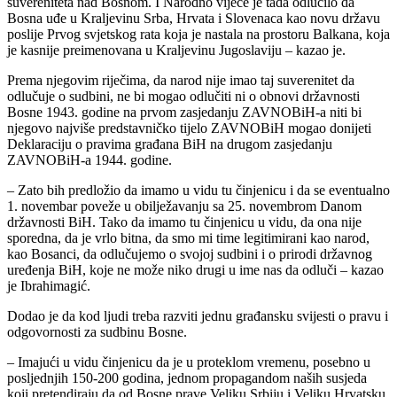
suvereniteta nad Bosnom. I Narodno vijeće je tada odlučilo da
Bosna uđe u Kraljevinu Srba, Hrvata i Slovenaca kao novu državu
poslije Prvog svjetskog rata koja je nastala na prostoru Balkana, koja
je kasnije preimenovana u Kraljevinu Jugoslaviju – kazao je.
Prema njegovim riječima, da narod nije imao taj suverenitet da
odlučuje o sudbini, ne bi mogao odlučiti ni o obnovi državnosti
Bosne 1943. godine na prvom zasjedanju ZAVNOBiH-a niti bi
njegovo najviše predstavničko tijelo ZAVNOBiH mogao donijeti
Deklaraciju o pravima građana BiH na drugom zasjedanju
ZAVNOBiH-a 1944. godine.
– Zato bih predložio da imamo u vidu tu činjenicu i da se eventualno
1. novembar poveže u obilježavanju sa 25. novembrom Danom
državnosti BiH. Tako da imamo tu činjenicu u vidu, da ona nije
sporedna, da je vrlo bitna, da smo mi time legitimirani kao narod,
kao Bosanci, da odlučujemo o svojoj sudbini i o prirodi državnog
uređenja BiH, koje ne može niko drugi u ime nas da odluči – kazao
je Ibrahimagić.
Dodao je da kod ljudi treba razviti jednu građansku svijesti o pravu i
odgovornosti za sudbinu Bosne.
– Imajući u vidu činjenicu da je u proteklom vremenu, posebno u
posljednjih 150-200 godina, jednom propagandom naših susjeda
koji pretendiraju da od Bosne prave Veliku Srbiju i Veliku Hrvatsku,