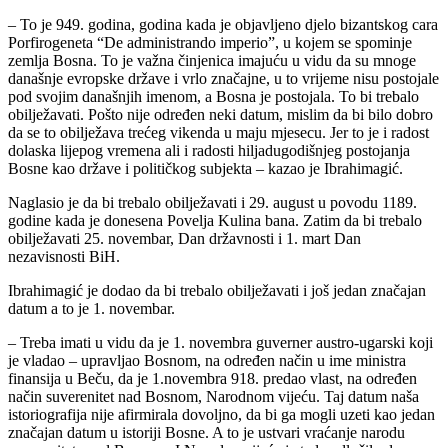
– To je 949. godina, godina kada je objavljeno djelo bizantskog cara
Porfirogeneta “De administrando imperio”, u kojem se spominje
zemlja Bosna. To je važna činjenica imajuću u vidu da su mnoge
današnje evropske države i vrlo značajne, u to vrijeme nisu postojale
pod svojim današnjih imenom, a Bosna je postojala. To bi trebalo
obilježavati. Pošto nije određen neki datum, mislim da bi bilo dobro
da se to obilježava trećeg vikenda u maju mjesecu. Jer to je i radost
dolaska lijepog vremena ali i radosti hiljadugodišnjeg postojanja
Bosne kao države i političkog subjekta – kazao je Ibrahimagić.
Naglasio je da bi trebalo obilježavati i 29. august u povodu 1189.
godine kada je donesena Povelja Kulina bana. Zatim da bi trebalo
obilježavati 25. novembar, Dan državnosti i 1. mart Dan
nezavisnosti BiH.
Ibrahimagić je dodao da bi trebalo obilježavati i još jedan značajan
datum a to je 1. novembar.
– Treba imati u vidu da je 1. novembra guverner austro-ugarski koji
je vladao – upravljao Bosnom, na određen način u ime ministra
finansija u Beču, da je 1.novembra 918. predao vlast, na određen
način suverenitet nad Bosnom, Narodnom vijeću. Taj datum naša
istoriografija nije afirmirala dovoljno, da bi ga mogli uzeti kao jedan
značajan datum u istoriji Bosne. A to je ustvari vraćanje narodu