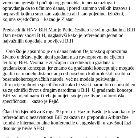
vremenu agresije i počinjenog genocida, te nema razloga i
opravdanja da to učinimo danas, i pored iznimno velikih izazova i
nepravdi kojima smo kao zajednica ali i kao pojedinci izloženi, i
kojima svjedočimo – kazao je Zlatar.
Predsjednik HNV BiH Marijo Pejić, čestitao je svim građanima BiH
Dan nezavisnosti BiH, naglasivši kako je referendum jedan od
najvažnijih događaja u povijesti BiH.
– Ono što je apsurdno je da danas nakon Dejtonskog sporazuma
živimo u državi gdje njeni građani nisu ravnopravni na cijelom
teritoriji BiH. Veoma je značajna i za edukaciju građana o
građanskom konceptu, jer znamo da građanski koncept nije moguće
graditi na modelu distanciranja od posebnih kulturoloških osobina
bosanskohercegovačkih naroda, već na modelu poštivanja i
afirmacije njihovih specifičnosti kako bi svaki narod bio osposobljen
za zajednički život s drugim narodima u BiH. U građanski koncept
BiH svi njeni narodi trebaju unijeti svoje pozitivne kulturološke
specifičnosti – kazao je Pejić.
Član Predsjedništva Kruga 99 prof.dr. Hazim Bašić je kazao kako je
referendum o nezavisnosti BiH zakazan na preporuku Arbitražne
komisije internacionalne konferencije o Jugoslaviji, u završnoj fazi
disolucije bivše SFRJ.