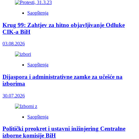
Saopštenja
Krug 99: Zahtjev za hitno objavljivanje Odluke
CIK-a BiH
03.08.2026
Saopštenja
Dijaspora i administrativne zamke za učešće na
izborima
30.07.2026
Saopštenja
Politički preokret i ustavni inžinjering Centralne
izborne komisije BiH