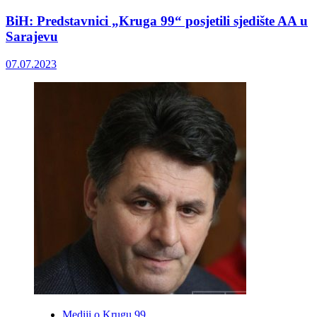
BiH: Predstavnici „Kruga 99“ posjetili sjedište AA u
Sarajevu
07.07.2023
Mediji o Krugu 99