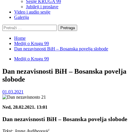
Sesije KRUGA 99
Jubileji i proslave
Video i audio sesije
Galerija
Pretraga:
Home
Mediji o Krugu 99
Dan nezavisnosti BiH – Bosanska povelja slobode
Mediji o Krugu 99
Dan nezavisnosti BiH – Bosanska povelja
slobode
01.03.2021
Ned, 28.02.2021. 13:01
Dan nezavisnosti BiH – Bosanska povelja slobode
Tekst: Jasna Avdibegović