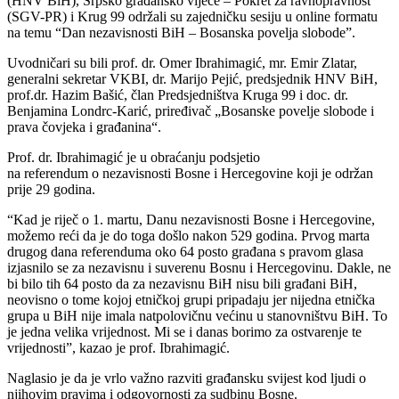
(HNV BiH), Srpsko građansko vijeće – Pokret za ravnopravnost
(SGV-PR) i Krug 99 održali su zajedničku sesiju u online formatu
na temu “Dan nezavisnosti BiH – Bosanska povelja slobode”.
Uvodničari su bili prof. dr. Omer Ibrahimagić, mr. Emir Zlatar,
generalni sekretar VKBI, dr. Marijo Pejić, predsjednik HNV BiH,
prof.dr. Hazim Bašić, član Predsjedništva Kruga 99 i doc. dr.
Benjamina Londrc-Karić, priređivač „Bosanske povelje slobode i
prava čovjeka i građanina“.
Prof. dr. Ibrahimagić je u obraćanju podsjetio
na referendum o nezavisnosti Bosne i Hercegovine koji je održan
prije 29 godina.
“Kad je riječ o 1. martu, Danu nezavisnosti Bosne i Hercegovine,
možemo reći da je do toga došlo nakon 529 godina. Prvog marta
drugog dana referenduma oko 64 posto građana s pravom glasa
izjasnilo se za nezavisnu i suverenu Bosnu i Hercegovinu. Dakle, ne
bi bilo tih 64 posto da za nezavisnu BiH nisu bili građani BiH,
neovisno o tome kojoj etničkoj grupi pripadaju jer nijedna etnička
grupa u BiH nije imala natpolovičnu većinu u stanovništvu BiH. To
je jedna velika vrijednost. Mi se i danas borimo za ostvarenje te
vrijednosti”, kazao je prof. Ibrahimagić.
Naglasio je da je vrlo važno razviti građansku svijest kod ljudi o
njihovim pravima i odgovornosti za sudbinu Bosne.