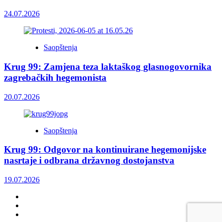
24.07.2026
Saopštenja
Krug 99: Zamjena teza laktaškog glasnogovornika
zagrebačkih hegemonista
20.07.2026
Saopštenja
Krug 99: Odgovor na kontinuirane hegemonijske
nasrtaje i odbrana državnog dostojanstva
19.07.2026
Facebook
Twitter
YouTube