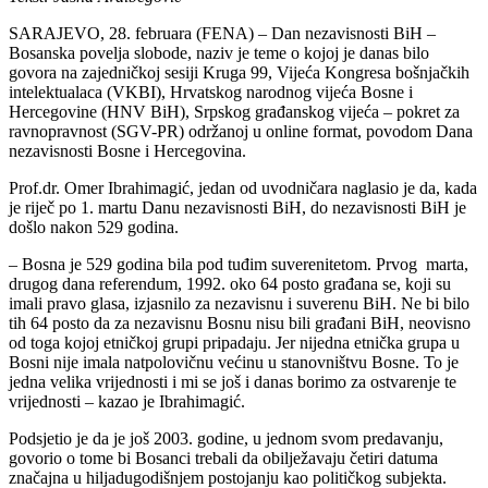
SARAJEVO, 28. februara (FENA) – Dan nezavisnosti BiH –
Bosanska povelja slobode, naziv je teme o kojoj je danas bilo
govora na zajedničkoj sesiji Kruga 99, Vijeća Kongresa bošnjačkih
intelektualaca (VKBI), Hrvatskog narodnog vijeća Bosne i
Hercegovine (HNV BiH), Srpskog građanskog vijeća – pokret za
ravnopravnost (SGV-PR) održanoj u online format, povodom Dana
nezavisnosti Bosne i Hercegovina.
Prof.dr. Omer Ibrahimagić, jedan od uvodničara naglasio je da, kada
je riječ po 1. martu Danu nezavisnosti BiH, do nezavisnosti BiH je
došlo nakon 529 godina.
– Bosna je 529 godina bila pod tuđim suverenitetom. Prvog marta,
drugog dana referendum, 1992. oko 64 posto građana se, koji su
imali pravo glasa, izjasnilo za nezavisnu i suverenu BiH. Ne bi bilo
tih 64 posto da za nezavisnu Bosnu nisu bili građani BiH, neovisno
od toga kojoj etničkoj grupi pripadaju. Jer nijedna etnička grupa u
Bosni nije imala natpolovičnu većinu u stanovništvu Bosne. To je
jedna velika vrijednosti i mi se još i danas borimo za ostvarenje te
vrijednosti – kazao je Ibrahimagić.
Podsjetio je da je još 2003. godine, u jednom svom predavanju,
govorio o tome bi Bosanci trebali da obilježavaju četiri datuma
značajna u hiljadugodišnjem postojanju kao političkog subjekta.