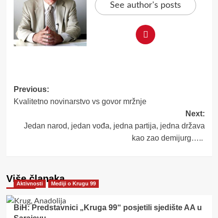
See author's posts
Post
Previous:
Kvalitetno novinarstvo vs govor mržnje
navigation
Next:
Jedan narod, jedan vođa, jedna partija, jedna država
kao zao demijurg…..
Više članaka
Aktivnosti
Mediji o Krugu 99
BiH: Predstavnici „Kruga 99“ posjetili sjedište AA u