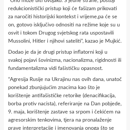
“Ono može biti dvojako. S jedne strane, postoji
redukcionistički pristup koji će fašizam prikovati
za naročiti historijski kontekst i vrijeme,pa će se
on, gotovo isključivo odnositi na režime koje su u
osvit i tokom Drugog svjetskog rata uspostavili
Mussolini, Hitler i njihovi sateliti”, kazao je Mujkić.
Dodao je da je drugi pristup inflatorni koji u
svakoj pojavi šovinizma, nacionalizma, rigidnosti ili
fundamentalizma vidi fašističku opasnost.
“Agresija Rusije na Ukrajinu nas ovih dana, unatoč
ponekad zbunjujućim znacima kao što je
korištenje antifašističke retorike (denacifikacija,
borba protiv nacista), referiranje na Dan pobjede,
9. maja, korištenje zastave sa srpom i čekićem na
agresorskim tenkovima, tjera na pronalaženje
prave interpretacije i imenovanja onoga što se