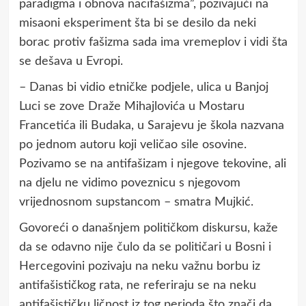
paradigma i obnova nacifašizma”, pozivajući na
misaoni eksperiment šta bi se desilo da neki
borac protiv fašizma sada ima vremeplov i vidi šta
se dešava u Evropi.
– Danas bi vidio etničke podjele, ulica u Banjoj
Luci se zove Draže Mihajlovića u Mostaru
Francetića ili Budaka, u Sarajevu je škola nazvana
po jednom autoru koji veličao sile osovine.
Pozivamo se na antifašizam i njegove tekovine, ali
na djelu ne vidimo poveznicu s njegovom
vrijednosnom supstancom – smatra Mujkić.
Govoreći o današnjem političkom diskursu, kaže
da se odavno nije čulo da se političari u Bosni i
Hercegovini pozivaju na neku važnu borbu iz
antifašističkog rata, ne referiraju se na neku
antifašističku ličnost iz tog perioda što znači da