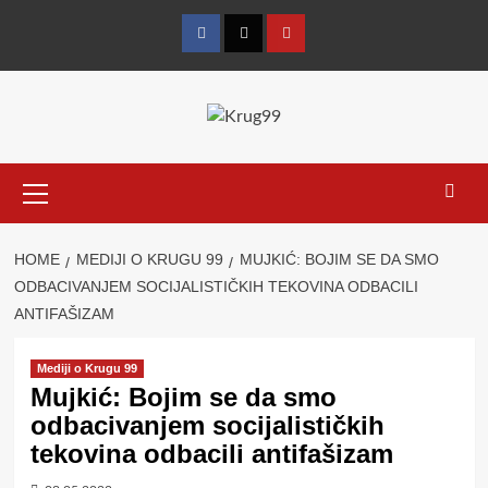
Skip
to
Facebook
Twitter
YouTube
content
Primary
Menu
HOME
MEDIJI O KRUGU 99
MUJKIĆ: BOJIM SE DA SMO
ODBACIVANJEM SOCIJALISTIČKIH TEKOVINA ODBACILI
ANTIFAŠIZAM
Mediji o Krugu 99
Mujkić: Bojim se da smo
odbacivanjem socijalističkih
tekovina odbacili antifašizam