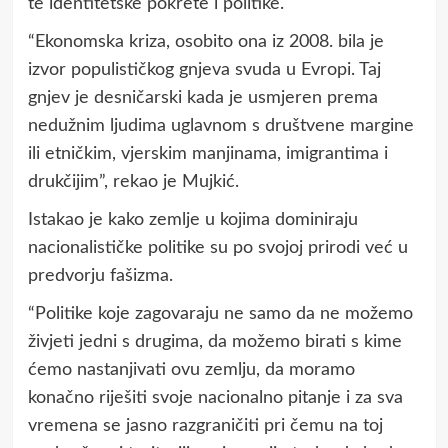
te identitetske pokrete i politike.
“Ekonomska kriza, osobito ona iz 2008. bila je
izvor populističkog gnjeva svuda u Evropi. Taj
gnjev je desničarski kada je usmjeren prema
nedužnim ljudima uglavnom s društvene margine
ili etničkim, vjerskim manjinama, imigrantima i
drukčijim”, rekao je Mujkić.
Istakao je kako zemlje u kojima dominiraju
nacionalističke politike su po svojoj prirodi već u
predvorju fašizma.
“Politike koje zagovaraju ne samo da ne možemo
živjeti jedni s drugima, da možemo birati s kime
ćemo nastanjivati ovu zemlju, da moramo
konačno riješiti svoje nacionalno pitanje i za sva
vremena se jasno razgraničiti pri čemu na toj