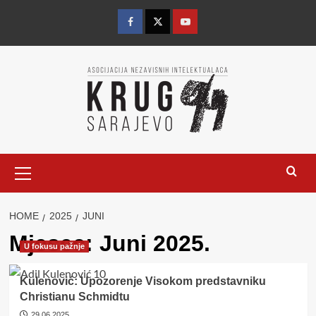
Skip
to
Facebook
Twitter
YouTube
content
Primary
Menu
HOME
2025
JUNI
Mjesec:
Juni 2025.
U fokusu pažnje
Kulenović: Upozorenje Visokom predstavniku
Christianu Schmidtu
29.06.2025