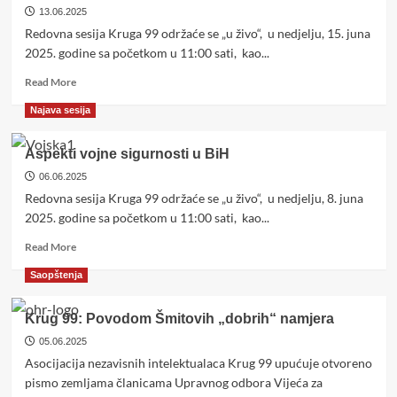
13.06.2025
ratovanja
protiv
Redovna sesija Kruga 99 održaće se „u živo“, u nedjelju, 15. juna
Bosne
2025. godine sa početkom u 11:00 sati, kao...
i
Read
Hercegovine!
Read More
more
Najava sesija
about
Strukturalne
slabosti
Aspekti vojne sigurnosti u BiH
dejtonskog
06.06.2025
sistema
Redovna sesija Kruga 99 održaće se „u živo“, u nedjelju, 8. juna
i
njihova
2025. godine sa početkom u 11:00 sati, kao...
cijena:
Read
Read More
Demografski
more
i
Saopštenja
about
ekonomski
Aspekti
uvid
vojne
Krug 99: Povodom Šmitovih „dobrih“ namjera
sigurnosti
05.06.2025
u
Asocijacija nezavisnih intelektualaca Krug 99 upućuje otvoreno
BiH
pismo zemljama članicama Upravnog odbora Vijeća za