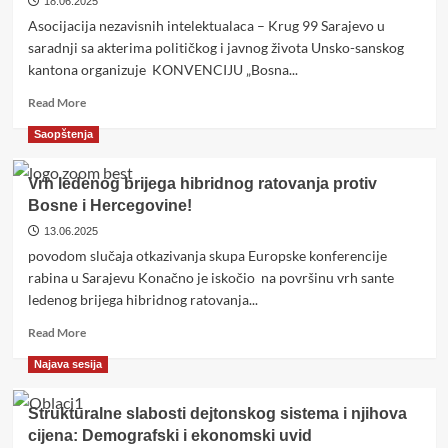
18.06.2025
u
Asocijacija nezavisnih intelektualaca – Krug 99 Sarajevo u
USK
saradnji sa akterima političkog i javnog života Unsko-sanskog
kantona organizuje KONVENCIJU „Bosna...
Read
Read More
more
Saopštenja
about
Konvencija
“Bosna
Vrh ledenog brijega hibridnog ratovanja protiv
je
Bosne i Hercegovine!
Bosanska”
13.06.2025
u
Bihaću
povodom slučaja otkazivanja skupa Europske konferencije
rabina u Sarajevu Konačno je iskočio na površinu vrh sante
ledenog brijega hibridnog ratovanja...
Read
Read More
more
Najava sesija
about
Vrh
ledenog
Strukturalne slabosti dejtonskog sistema i njihova
brijega
cijena: Demografski i ekonomski uvid
hibridnog