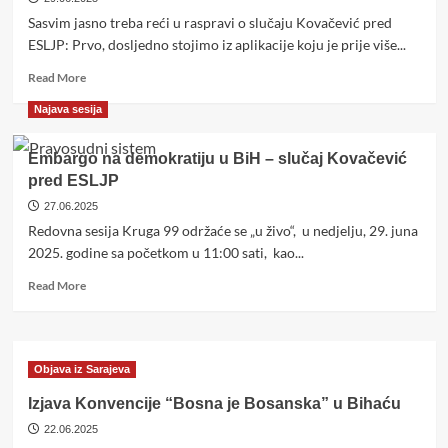
Sasvim jasno treba reći u raspravi o slučaju Kovačević pred
ESLJP: Prvo, dosljedno stojimo iz aplikacije koju je prije više...
Read
Read More
more
Najava sesija
about
Kulenović:
Upozorenje
Embargo na demokratiju u BiH – slučaj Kovačević
Visokom
pred ESLJP
predstavniku
27.06.2025
Christianu
Schmidtu
Redovna sesija Kruga 99 održaće se „u živo“, u nedjelju, 29. juna
2025. godine sa početkom u 11:00 sati, kao...
Read
Read More
more
about
Embargo
na
Objava iz Sarajeva
demokratiju
u
Izjava Konvencije “Bosna je Bosanska” u Bihaću
BiH
22.06.2025
–