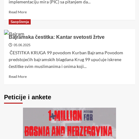
implementaciju mira (PIC) sa pitanjem da...
Read
Read More
more
Saopštenja
about
Krug
99:
Bajramska čestitka: Kantar svetosti žrtve
Povodom
05.06.2025
Šmitovih
ČESTITKA KRUGA 99 povodom Kurban Bajrama Povodom
„dobrih“
namjera
predstojećih bajramskih blagdana Krug 99 upućuje iskrene
čestitke svim muslimanima i onima koji...
Read
Read More
more
about
Bajramska
Peticije i ankete
čestitka:
Kantar
svetosti
žrtve