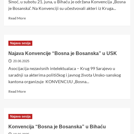
Sinoć, u subotu 21. juna, u Bihaću je održana Konvencija „Bosna
slučaj
Kovačević
je Bosanska“. Na Konvenciji su učestvovali akteri iz Kruga...
pred
Read
Read More
ESLJP
more
about
Izjava
Konvencije
Najava sesija
“Bosna
je
Najava Konvencije “Bosna je Bosanska” u USK
Bosanska”
20.06.2025
u
Asocijacija nezavisnih intelektualaca – Krug 99 Sarajevo u
Bihaću
saradnji sa akterima političkog i javnog života Unsko-sanskog
kantona organizuje KONVENCIJU „Bosna...
Read
Read More
more
about
Najava
Konvencije
Najava sesija
“Bosna
je
Konvencija “Bosna je Bosanska” u Bihaću
Bosanska”