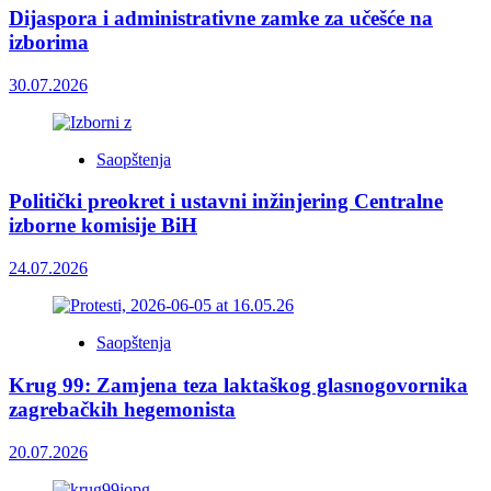
Dijaspora i administrativne zamke za učešće na
izborima
30.07.2026
Saopštenja
Politički preokret i ustavni inžinjering Centralne
izborne komisije BiH
24.07.2026
Saopštenja
Krug 99: Zamjena teza laktaškog glasnogovornika
zagrebačkih hegemonista
20.07.2026