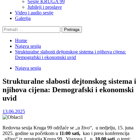
Sesije KRUGA 99
Jubileji i proslave
Video i audio sesije
Galerija
Pretraga:
Home
Najava sesija
Strukturalne slabosti dejtonskog sistema i njihova cijena:
Demografski i ekonomski uvid
Najava sesija
Strukturalne slabosti dejtonskog sistema i
njihova cijena: Demografski i ekonomski
uvid
13.06.2025
Redovna sesija Kruga 99 održaće se „u živo“, u nedjelju, 15. juna
2025. godine sa početkom u
11:00 sati,
kao i press konferencija
„uživo“ iz prostorija Kruga 99, Vrazova 1., u
10.00 sati
, o temi: