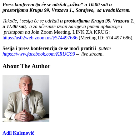
Press konferencija će se održati „uživo“ u 10.00 sati u
prostorijama Krugu 99, Vrazova 1., Sarajevo, sa uvodničarem.
Takođe, i sesija će se održati
u prostorijama Kruga 99, Vrazova 1
.,
u 11.00 sati,
a za učesnike izvan Sarajeva putem aplikacije i
pristupom na
Join Zoom Meeting, LINK ZA KRUG:
https://us02web.zoom.us/j/574497686
(Meeting ID: 574 497 686).
Sesija i press konferencija će se moći pratiti i
putem
https://www.facebook.com/KRUG99
– live stream.
About The Author
Adil Kulenović