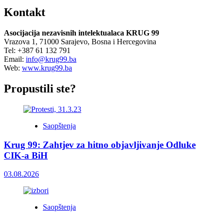
Kontakt
Asocijacija nezavisnih intelektualaca KRUG 99
Vrazova 1, 71000 Sarajevo, Bosna i Hercegovina
Tel: +387 61 132 791
Email:
info@krug99.ba
Web:
www.krug99.ba
Propustili ste?
Saopštenja
Krug 99: Zahtjev za hitno objavljivanje Odluke
CIK-a BiH
03.08.2026
Saopštenja