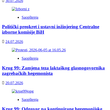
30.07.2026
Saopštenja
Politički preokret i ustavni inžinjering Centralne
izborne komisije BiH
24.07.2026
Saopštenja
Krug 99: Zamjena teza laktaškog glasnogovornika
zagrebačkih hegemonista
20.07.2026
Saopštenja
Krug 99: Odgovor na kontinuirane hegemonijske