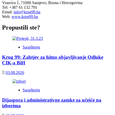
Vrazova 1, 71000 Sarajevo, Bosna i Hercegovina
Tel: +387 61 132 791
Email:
info@krug99.ba
Web:
www.krug99.ba
Propustili ste?
Saopštenja
Krug 99: Zahtjev za hitno objavljivanje Odluke
CIK-a BiH
03.08.2026
Saopštenja
Dijaspora i administrativne zamke za učešće na
izborima