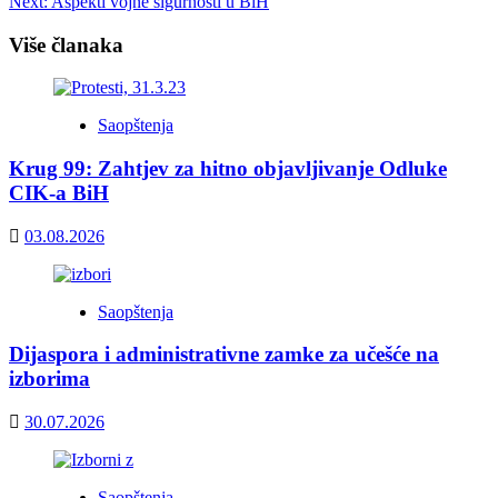
Next:
Aspekti vojne sigurnosti u BiH
navigation
Više članaka
Saopštenja
Krug 99: Zahtjev za hitno objavljivanje Odluke
CIK-a BiH
03.08.2026
Saopštenja
Dijaspora i administrativne zamke za učešće na
izborima
30.07.2026
Saopštenja