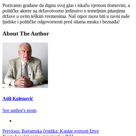
Pozivamo građane da dignu svoj glas i iskažu vjernost domovini, a
političke aktere na državotvorno jedinstvo o temeljnim pitanjima
države u ovim teškim vremenima. Naš otpor mora biti u ravni naše
ljudske i političke odgovornosti pred silama mraka i beznađa!
About The Author
Adil Kulenović
See author's posts
Post
Previous:
Bajramska čestitka: Kantar svetosti žrtve