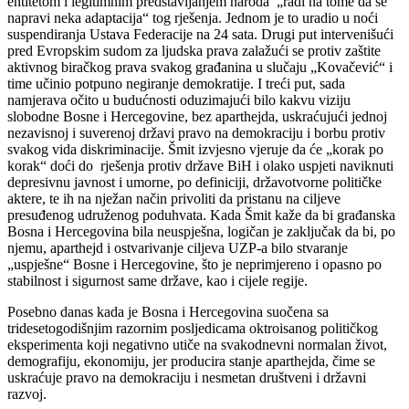
entitetom i legitimnim predstavljanjem naroda „radi na tome da se
napravi neka adaptacija“ tog rješenja. Jednom je to uradio u noći
suspendiranja Ustava Federacije na 24 sata. Drugi put intervenišući
pred Evropskim sudom za ljudska prava zalažući se protiv zaštite
aktivnog biračkog prava svakog građanina u slučaju „Kovačević“ i
time učinio potpuno negiranje demokratije. I treći put, sada
namjerava očito u budućnosti oduzimajući bilo kakvu viziju
slobodne Bosne i Hercegovine, bez aparthejda, uskraćujući jednoj
nezavisnoj i suverenoj državi pravo na demokraciju i borbu protiv
svakog vida diskriminacije. Šmit izvjesno vjeruje da će „korak po
korak“ doći do rješenja protiv države BiH i olako uspjeti naviknuti
depresivnu javnost i umorne, po definiciji, državotvorne političke
aktere, te ih na nježan način privoliti da pristanu na ciljeve
presuđenog udruženog poduhvata. Kada Šmit kaže da bi građanska
Bosna i Hercegovina bila neuspješna, logičan je zaključak da bi, po
njemu, aparthejd i ostvarivanje ciljeva UZP-a bilo stvaranje
„uspješne“ Bosne i Hercegovine, što je neprimjereno i opasno po
stabilnost i sigurnost same države, kao i cijele regije.
Posebno danas kada je Bosna i Hercegovina suočena sa
tridesetogodišnjim razornim posljedicama oktroisanog političkog
eksperimenta koji negativno utiče na svakodnevni normalan život,
demografiju, ekonomiju, jer producira stanje aparthejda, čime se
uskraćuje pravo na demokraciju i nesmetan društveni i državni
razvoj.