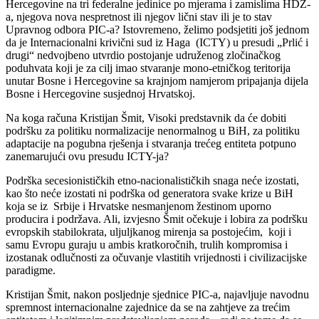
Hercegovine na tri federalne jedinice po mjerama i zamislima HDZ-
a, njegova nova nespretnost ili njegov lični stav ili je to stav
Upravnog odbora PIC-a? Istovremeno, želimo podsjetiti još jednom
da je Internacionalni krivični sud iz Haga (ICTY) u presudi „Prlić i
drugi“ nedvojbeno utvrdio postojanje udruženog zločinačkog
poduhvata koji je za cilj imao stvaranje mono-etničkog teritorija
unutar Bosne i Hercegovine sa krajnjom namjerom pripajanja dijela
Bosne i Hercegovine susjednoj Hrvatskoj.
Na koga računa Kristijan Šmit, Visoki predstavnik da će dobiti
podršku za politiku normalizacije nenormalnog u BiH, za politiku
adaptacije na pogubna rješenja i stvaranja trećeg entiteta potpuno
zanemarujući ovu presudu ICTY-ja?
Podrška secesionističkih etno-nacionalističkih snaga neće izostati,
kao što neće izostati ni podrška od generatora svake krize u BiH
koja se iz Srbije i Hrvatske nesmanjenom žestinom uporno
producira i podržava. Ali, izvjesno Šmit očekuje i lobira za podršku
evropskih stabilokrata, uljuljkanog mirenja sa postojećim, koji i
samu Evropu guraju u ambis kratkoročnih, trulih kompromisa i
izostanak odlučnosti za očuvanje vlastitih vrijednosti i civilizacijske
paradigme.
Kristijan Šmit, nakon posljednje sjednice PIC-a, najavljuje navodnu
spremnost internacionalne zajednice da se na zahtjeve za trećim