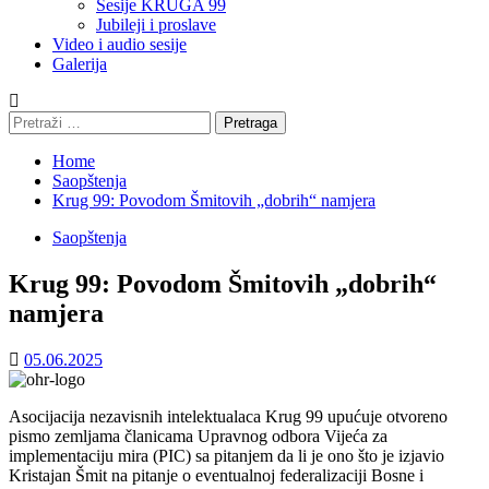
Sesije KRUGA 99
Jubileji i proslave
Video i audio sesije
Galerija
Pretraga:
Home
Saopštenja
Krug 99: Povodom Šmitovih „dobrih“ namjera
Saopštenja
Krug 99: Povodom Šmitovih „dobrih“
namjera
05.06.2025
Asocijacija nezavisnih intelektualaca Krug 99 upućuje otvoreno
pismo zemljama članicama Upravnog odbora Vijeća za
implementaciju mira (PIC) sa pitanjem da li je ono što je izjavio
Kristajan Šmit na pitanje o eventualnoj federalizaciji Bosne i