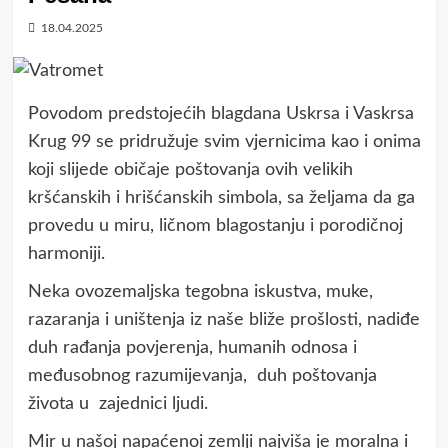
18.04.2025
Povodom predstojećih blagdana Uskrsa i Vaskrsa
Krug 99 se pridružuje svim vjernicima kao i onima
koji slijede običaje poštovanja ovih velikih
kršćanskih i hrišćanskih simbola, sa željama da ga
provedu u miru, ličnom blagostanju i porodičnoj
harmoniji.
Neka ovozemaljska tegobna iskustva, muke,
razaranja i uništenja iz naše bliže prošlosti, nadiđe
duh rađanja povjerenja, humanih odnosa i
međusobnog razumijevanja, duh poštovanja
života u zajednici ljudi.
Mir u našoj napaćenoj zemlji najviša je moralna i