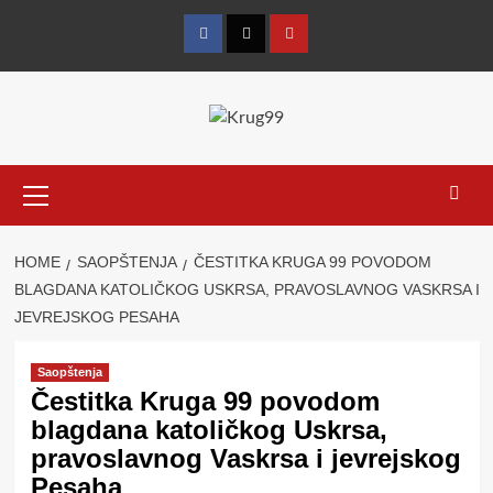
Skip
to
Facebook
Twitter
YouTube
content
Primary
Menu
HOME
SAOPŠTENJA
ČESTITKA KRUGA 99 POVODOM
BLAGDANA KATOLIČKOG USKRSA, PRAVOSLAVNOG VASKRSA I
JEVREJSKOG PESAHA
Saopštenja
Čestitka Kruga 99 povodom
blagdana katoličkog Uskrsa,
pravoslavnog Vaskrsa i jevrejskog
Pesaha