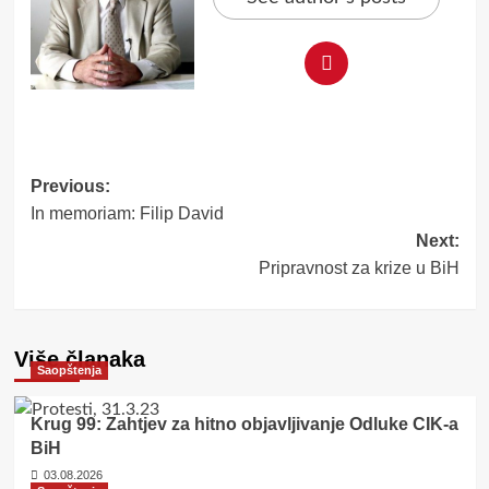
Post
Previous:
In memoriam: Filip David
navigation
Next:
Pripravnost za krize u BiH
Više članaka
Saopštenja
Krug 99: Zahtjev za hitno objavljivanje Odluke CIK-a
BiH
03.08.2026