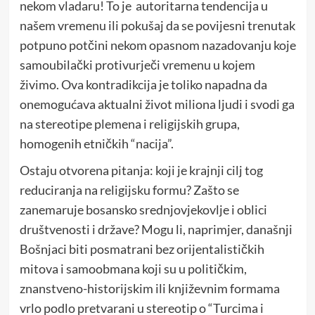
nekom vladaru! To je autoritarna tendencija u
našem vremenu ili pokušaj da se povijesni trenutak
potpuno potčini nekom opasnom nazadovanju koje
samoubilački protivurječi vremenu u kojem
živimo. Ova kontradikcija je toliko napadna da
onemogućava aktualni život miliona ljudi i svodi ga
na stereotipe plemena i religijskih grupa,
homogenih etničkih “nacija”.
Ostaju otvorena pitanja: koji je krajnji cilj tog
reduciranja na religijsku formu? Zašto se
zanemaruje bosansko srednjovjekovlje i oblici
društvenosti i države? Mogu li, naprimjer, današnji
Bošnjaci biti posmatrani bez orijentalističkih
mitova i samoobmana koji su u političkim,
znanstveno-historijskim ili književnim formama
vrlo podlo pretvarani u stereotip o “Turcima i