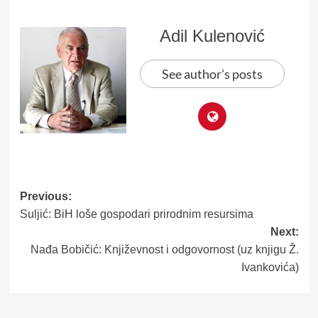
Adil Kulenović
See author's posts
Post
Previous:
Suljić: BiH loše gospodari prirodnim resursima
navigation
Next:
Nađa Bobičić: Književnost i odgovornost (uz knjigu Ž.
Ivankovića)