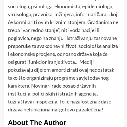
sociologa, psihologa, ekonomista, epidemiologa,
virusologa, pravnika, inžinjera, informatičara… koji
će kormilariti ovim kriznim stanjem. Građanima ne
treba “vanredno stanje”, niti vođa nacije ili
poglavica, nego na znanju i istraživanju zasnovane
preporuke za svakodnevni život, sociološke analize
i ekonomske procjene, odnosno država koja će
osigurati funkcioniranje života… Mediji
pokušavaju dijelom amortizirati ovaj nedostatak
tako što organiziraju programe savjetodavnog
karaktera. Novinari rade posao državnih
institucija, policijskih i istražnih agencija,
tužilaštava i inspekcija. To je nažalost znak da je
država nefunkcionalna, gotovo pa zaleđena!
About The Author