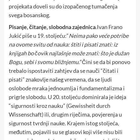
projekata doveli su do izopačenog tumačenja
svega bosanskog.
Pisanje, čitanje, slobodna zajednica
.Ivan Frano
Jukić piše u 19. stoljeću:“
Neima pako veće potribe
na ovome svitu od nauka: štiti i pisati znati: iz
knjigah bo čovik najlašnje može znati: što je dužan
Bogu, sebi i svomu bližnjemu.
”Čini se da bi ponovo
trebalo ispostaviti zahtjev da se nauči “čitati i
pisati” znakovlje našeg vremena, da se ljudi
oslobode mraka jednoumlja i fundamentalizma i
prigrle slobodu. U 20. stoljeću dominirala je ideja
“sigurnosti kroz nauku” (Gewissheit durch
Wissenschaft) ili, drugim riječima, povjerenja u
sigurnost tvrdnji nauke. Krajem istog stoljeća,
međutim, pojavili su se glasovi koji više nisu bili