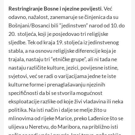
Restringiranje Bosne i njezine povijesti
. Već
odavno, nažalost, zanemaruje se činjenica da su
Bošnjani/Bosanci bili “jedinstven” narod od 10. do
20. stoljeća, koji je posjedovao tri religijske
sljedbe. Tek od kraja 19. stoljeća iz jedinstvenog
stabla, a na osnovu religijske diferencije koja je
trajala, nastaju tri “etničke grupe”, ali ni tada ne
nastaju različite kulture, jezici, povijesne istine,
svjetovi, već se radi o varijacijama jedne te iste
kulturne forme i prenaglašavanju njezinih
specifičnosti da bi se stvorila mogućnost
eksploatacije razlike od koje živi vladavina ili neka
politika. Na isti način i dalje se melje žito u
mlinovima od rijeke Marice, preko Lađenice što se
ulijeva u Neretvu, do Maribora, na približno isti