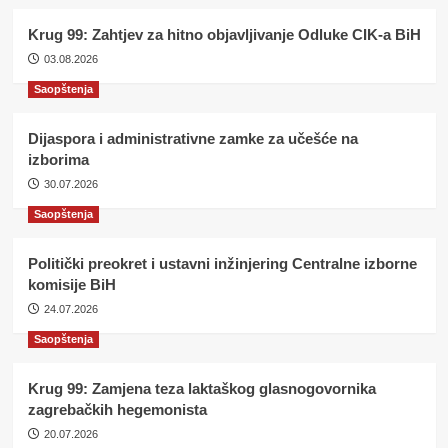
Krug 99: Zahtjev za hitno objavljivanje Odluke CIK-a BiH
03.08.2026
Saopštenja
Dijaspora i administrativne zamke za učešće na
izborima
30.07.2026
Saopštenja
Politički preokret i ustavni inžinjering Centralne izborne
komisije BiH
24.07.2026
Saopštenja
Krug 99: Zamjena teza laktaškog glasnogovornika
zagrebačkih hegemonista
20.07.2026