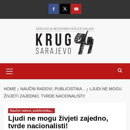
Skip
to
Facebook
Twitter
YouTube
content
Primary
Menu
HOME
NAUČNI RADOVI, PUBLICISTIKA...
LJUDI NE MOGU
ŽIVJETI ZAJEDNO, TVRDE NACIONALISTI!
Naučni radovi, publicistika...
Ljudi ne mogu živjeti zajedno,
tvrde nacionalisti!