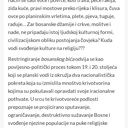
način se sadi voće i povrće, kosi trava, peče rakija,
zida kuće, pravi mostove preko rijeka i klisura, čuva
ovce po planinskim vrletima, plete, pjeva, tuguje,
raduje… Zar bosanske džamije i crkve, molitve i
nade, ne pripadaju istoj ljudskoj kulturnoj formi,
civilizacijskom obliku postojanja čovjeka? Kuda
vodi svođenje kulture na religiju???
Restringiranje
bosanskog bića
odvija se kao
povijesno-politički proces tokom 19. i 20. stoljeća
koji se planski vodi iz okružja dva nacionalistička
pokreta koja su izmislila mnoštvo krivotvorina
kojima su pokušavali opravdati svoje iracionalne
pothvate. U srcu te krivotvoreće podlosti
prepoznaje se projicirano sputavanje,
ograničavanje, destruktivno sužavanje Bosne i
svođenje njezine populacije na puke religijske