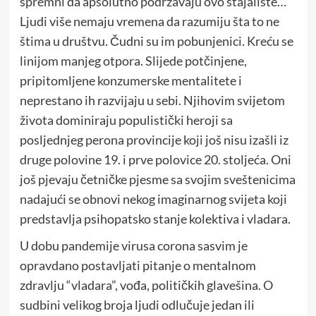
spremni da apsolutno podržavaju ovo stajalište…
Ljudi više nemaju vremena da razumiju šta to ne
štima u društvu. Čudni su im pobunjenici. Kreću se
linijom manjeg otpora. Slijede potčinjene,
pripitomljene konzumerske mentalitete i
neprestano ih razvijaju u sebi. Njihovim svijetom
života dominiraju populistički heroji sa
posljednjeg perona provincije koji još nisu izašli iz
druge polovine 19. i prve polovice 20. stoljeća. Oni
još pjevaju četničke pjesme sa svojim sveštenicima
nadajući se obnovi nekog imaginarnog svijeta koji
predstavlja psihopatsko stanje kolektiva i vladara.
U dobu pandemije virusa corona sasvim je
opravdano postavljati pitanje o mentalnom
zdravlju “vladara”, vođa, političkih glavešina. O
sudbini velikog broja ljudi odlučuje jedan ili