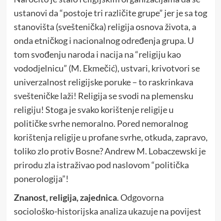
ustanovi da “postoje tri različite grupe” jer je sa tog
stanovišta (sveštenička) religija osnova života, a
onda etničkog i nacionalnog određenja grupa. U
tom svođenju naroda i nacija na “religiju kao
vododjelnicu” (M. Ekmečić), ustvari, krivotvori se
univerzalnost religijske poruke – to raskrinkava
svešteničke laži! Religija se svodi na plemensku
religiju! Stoga je svako korištenje religije u
političke svrhe nemoralno. Pored nemoralnog
korištenja religije u profane svrhe, otkuda, zapravo,
toliko zlo protiv Bosne? Andrew M. Lobaczewski je
prirodu zla istraživao pod naslovom “politička
ponerologija”!
Znanost, religija, zajednica
. Odgovorna
sociološko-historijska analiza ukazuje na povijest