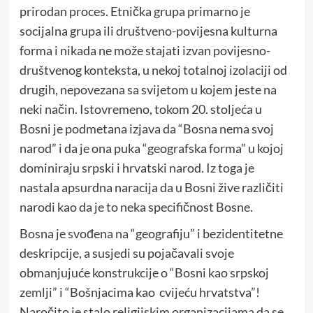
prirodan proces. Etnička grupa primarno je
socijalna grupa ili društveno-povijesna kulturna
forma i nikada ne može stajati izvan povijesno-
društvenog konteksta, u nekoj totalnoj izolaciji od
drugih, nepovezana sa svijetom u kojem jeste na
neki način. Istovremeno, tokom 20. stoljeća u
Bosni je podmetana izjava da “Bosna nema svoj
narod” i da je ona puka “geografska forma” u kojoj
dominiraju srpski i hrvatski narod. Iz toga je
nastala apsurdna naracija da u Bosni žive različiti
narodi kao da je to neka specifičnost Bosne.
Bosna je svođena na “geografiju” i bezidentitetne
deskripcije, a susjedi su pojačavali svoje
obmanjujuće konstrukcije o “Bosni kao srpskoj
zemlji” i “Bošnjacima kao cvijeću hrvatstva”!
Naročito je stalo religijskim organizacijama da se