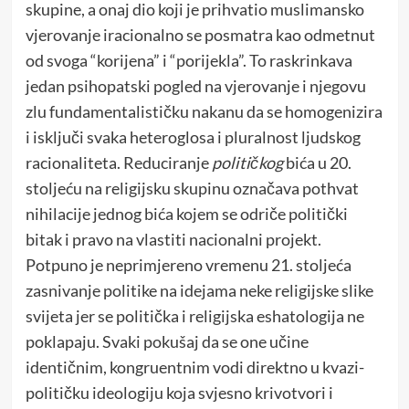
skupine, a onaj dio koji je prihvatio muslimansko
vjerovanje iracionalno se posmatra kao odmetnut
od svoga “korijena” i “porijekla”. To raskrinkava
jedan psihopatski pogled na vjerovanje i njegovu
zlu fundamentalističku nakanu da se homogenizira
i isključi svaka heteroglosa i pluralnost ljudskog
racionaliteta. Reduciranje
političkog
bića u 20.
stoljeću na religijsku skupinu označava pothvat
nihilacije jednog bića kojem se odriče politički
bitak i pravo na vlastiti nacionalni projekt.
Potpuno je neprimjereno vremenu 21. stoljeća
zasnivanje politike na idejama neke religijske slike
svijeta jer se politička i religijska eshatologija ne
poklapaju. Svaki pokušaj da se one učine
identičnim, kongruentnim vodi direktno u kvazi-
političku ideologiju koja svjesno krivotvori i