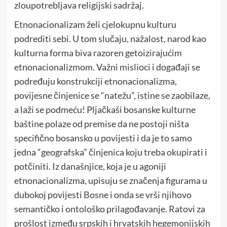
zloupotrebljava religijski sadržaj.
Etnonacionalizam želi cjelokupnu kulturu
podrediti sebi. U tom slučaju, nažalost, narod kao
kulturna forma biva razoren getoizirajućim
etnonacionalizmom. Važni mislioci i događaji se
podređuju konstrukciji etnonacionalizma,
povijesne činjenice se “natežu”, istine se zaobilaze,
a laži se podmeću! Pljačkaši bosanske kulturne
baštine polaze od premise da ne postoji ništa
specifično bosansko u povijesti i da je to samo
jedna “geografska” činjenica koju treba okupirati i
potčiniti. Iz današnjice, koja je u agoniji
etnonacionalizma, upisuju se značenja figurama u
dubokoj povijesti Bosne i onda se vrši njihovo
semantičko i ontološko prilagođavanje. Ratovi za
prošlost između srpskih i hrvatskih hegemonijskih