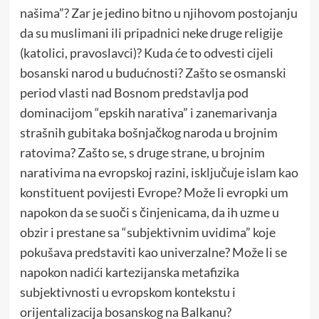
našima”? Zar je jedino bitno u njihovom postojanju
da su muslimani ili pripadnici neke druge religije
(katolici, pravoslavci)? Kuda će to odvesti cijeli
bosanski narod u budućnosti? Zašto se osmanski
period vlasti nad Bosnom predstavlja pod
dominacijom “epskih narativa” i zanemarivanja
strašnih gubitaka bošnjačkog naroda u brojnim
ratovima? Zašto se, s druge strane, u brojnim
narativima na evropskoj razini, isključuje islam kao
konstituent povijesti Evrope? Može li evropki um
napokon da se suoči s činjenicama, da ih uzme u
obzir i prestane sa “subjektivnim uvidima” koje
pokušava predstaviti kao univerzalne? Može li se
napokon nadići kartezijanska metafizika
subjektivnosti u evropskom kontekstu i
orijentalizacija bosanskog na Balkanu?