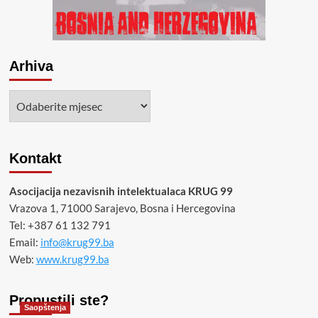
Arhiva
Arhiva
Kontakt
Asocijacija nezavisnih intelektualaca KRUG 99
Vrazova 1, 71000 Sarajevo, Bosna i Hercegovina
Tel: +387 61 132 791
Email:
info@krug99.ba
Web:
www.krug99.ba
Propustili ste?
Saopštenja