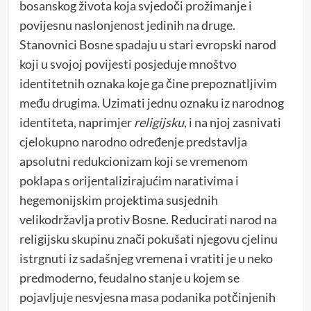
bosanskog života koja svjedoči prožimanje i
povijesnu naslonjenost jedinih na druge.
Stanovnici Bosne spadaju u stari evropski narod
koji u svojoj povijesti posjeduje mnoštvo
identitetnih oznaka koje ga čine prepoznatljivim
među drugima. Uzimati jednu oznaku iz narodnog
identiteta, naprimjer
religijsku
, i na njoj zasnivati
cjelokupno narodno određenje predstavlja
apsolutni redukcionizam koji se vremenom
poklapa s orijentalizirajućim narativima i
hegemonijskim projektima susjednih
velikodržavlja protiv Bosne. Reducirati narod na
religijsku skupinu znači pokušati njegovu cjelinu
istrgnuti iz sadašnjeg vremena i vratiti je u neko
predmoderno, feudalno stanje u kojem se
pojavljuje nesvjesna masa podanika potčinjenih