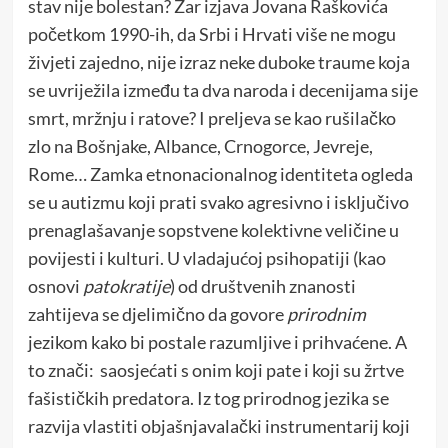
stav nije bolestan? Zar izjava Jovana Raškovića
početkom 1990-ih, da Srbi i Hrvati više ne mogu
živjeti zajedno, nije izraz neke duboke traume koja
se uvriježila između ta dva naroda i decenijama sije
smrt, mržnju i ratove? I preljeva se kao rušilačko
zlo na Bošnjake, Albance, Crnogorce, Jevreje,
Rome… Zamka etnonacionalnog identiteta ogleda
se u autizmu koji prati svako agresivno i isključivo
prenaglašavanje sopstvene kolektivne veličine u
povijesti i kulturi. U vladajućoj psihopatiji (kao
osnovi
patokratije
) od društvenih znanosti
zahtijeva se djelimično da govore
prirodnim
jezikom kako bi postale razumljive i prihvaćene. A
to znači: saosjećati s onim koji pate i koji su žrtve
fašističkih predatora. Iz tog prirodnog jezika se
razvija vlastiti objašnjavalački instrumentarij koji