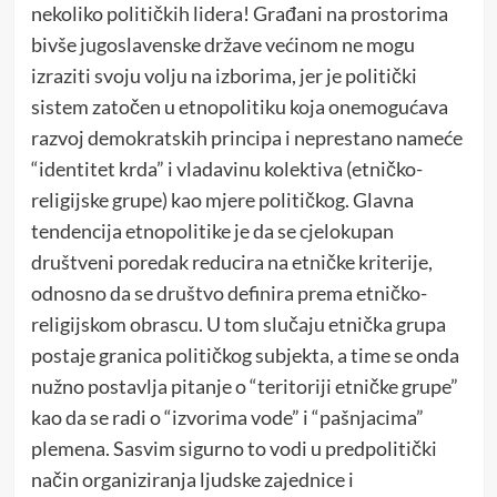
nekoliko političkih lidera! Građani na prostorima
bivše jugoslavenske države većinom ne mogu
izraziti svoju volju na izborima, jer je politički
sistem zatočen u etnopolitiku koja onemogućava
razvoj demokratskih principa i neprestano nameće
“identitet krda” i vladavinu kolektiva (etničko-
religijske grupe) kao mjere političkog. Glavna
tendencija etnopolitike je da se cjelokupan
društveni poredak reducira na etničke kriterije,
odnosno da se društvo definira prema etničko-
religijskom obrascu. U tom slučaju etnička grupa
postaje granica političkog subjekta, a time se onda
nužno postavlja pitanje o “teritoriji etničke grupe”
kao da se radi o “izvorima vode” i “pašnjacima”
plemena. Sasvim sigurno to vodi u predpolitički
način organiziranja ljudske zajednice i