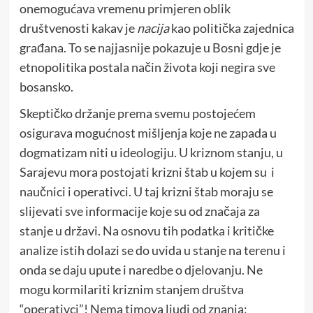
onemogućava vremenu primjeren oblik
društvenosti kakav je
nacija
kao politička zajednica
građana. To se najjasnije pokazuje u Bosni gdje je
etnopolitika postala način života koji negira sve
bosansko.
Skeptičko držanje prema svemu postojećem
osigurava mogućnost mišljenja koje ne zapada u
dogmatizam niti u ideologiju. U kriznom stanju, u
Sarajevu mora postojati krizni štab u kojem su i
naučnici i operativci. U taj krizni štab moraju se
slijevati sve informacije koje su od značaja za
stanje u državi. Na osnovu tih podatka i kritičke
analize istih dolazi se do uvida u stanje na terenu i
onda se daju upute i naredbe o djelovanju. Ne
mogu kormilariti kriznim stanjem društva
“operativci”! Nema timova ljudi od znanja: