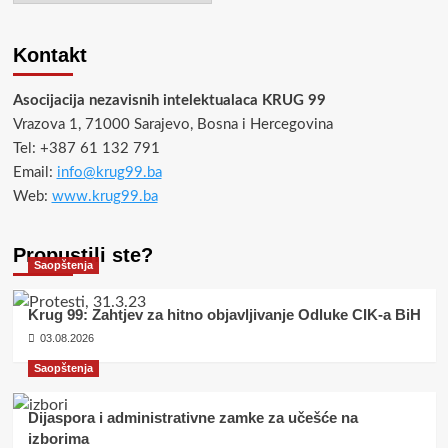
Kontakt
Asocijacija nezavisnih intelektualaca KRUG 99
Vrazova 1, 71000 Sarajevo, Bosna i Hercegovina
Tel: +387 61 132 791
Email:
info@krug99.ba
Web:
www.krug99.ba
Propustili ste?
Saopštenja
Krug 99: Zahtjev za hitno objavljivanje Odluke CIK-a BiH
03.08.2026
Saopštenja
Dijaspora i administrativne zamke za učešće na
izborima