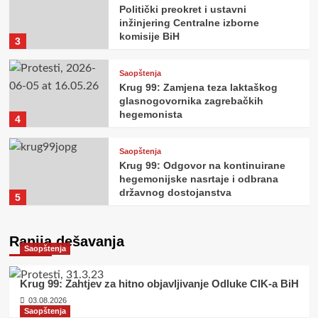
Politički preokret i ustavni
inžinjering Centralne izborne
komisije BiH
3
Saopštenja
Krug 99: Zamjena teza laktaškog
glasnogovornika zagrebačkih
hegemonista
4
Saopštenja
Krug 99: Odgovor na kontinuirane
hegemonijske nasrtaje i odbrana
državnog dostojanstva
5
Ranija dešavanja
Saopštenja
Krug 99: Zahtjev za hitno objavljivanje Odluke CIK-a BiH
03.08.2026
Saopštenja