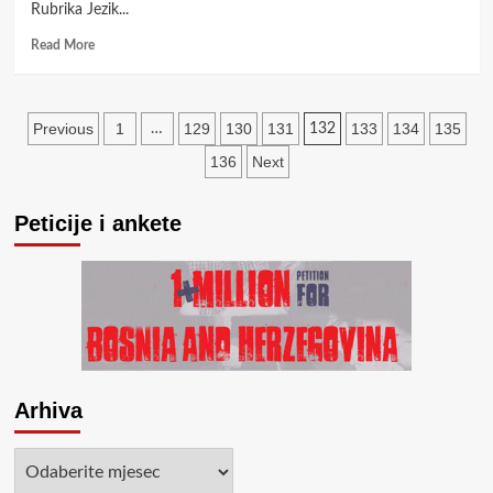
Rubrika Jezik...
Read
Read More
more
about
Izdanje
Posts
Revije
Previous
1
129
130
131
133
134
135
…
132
slobodne
pagination
136
Next
misli
99
broj:
Peticije i ankete
5-
6
Arhiva
Arhiva