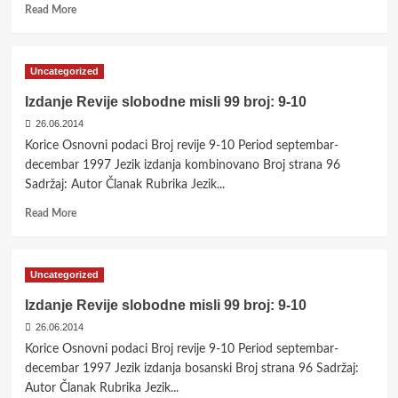
Read
Read More
more
about
Izdanje
Uncategorized
Revije
slobodne
Izdanje Revije slobodne misli 99 broj: 9-10
misli
26.06.2014
99
broj:
Korice Osnovni podaci Broj revije 9-10 Period septembar-
11-
decembar 1997 Jezik izdanja kombinovano Broj strana 96
12
Sadržaj: Autor Članak Rubrika Jezik...
Read
Read More
more
about
Izdanje
Uncategorized
Revije
slobodne
Izdanje Revije slobodne misli 99 broj: 9-10
misli
26.06.2014
99
broj:
Korice Osnovni podaci Broj revije 9-10 Period septembar-
9-
decembar 1997 Jezik izdanja bosanski Broj strana 96 Sadržaj:
10
Autor Članak Rubrika Jezik...