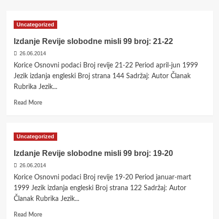
Uncategorized
Izdanje Revije slobodne misli 99 broj: 21-22
26.06.2014
Korice Osnovni podaci Broj revije 21-22 Period april-jun 1999
Jezik izdanja engleski Broj strana 144 Sadržaj: Autor Članak
Rubrika Jezik...
Read
Read More
more
about
Izdanje
Uncategorized
Revije
slobodne
Izdanje Revije slobodne misli 99 broj: 19-20
misli
26.06.2014
99
broj:
Korice Osnovni podaci Broj revije 19-20 Period januar-mart
21-
1999 Jezik izdanja engleski Broj strana 122 Sadržaj: Autor
22
Članak Rubrika Jezik...
Read
Read More