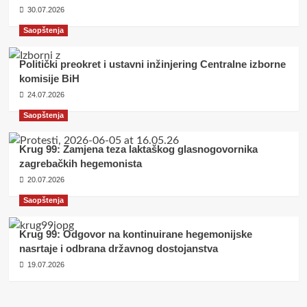
30.07.2026
Saopštenja
Politički preokret i ustavni inžinjering Centralne izborne
komisije BiH
24.07.2026
Saopštenja
Krug 99: Zamjena teza laktaškog glasnogovornika
zagrebačkih hegemonista
20.07.2026
Saopštenja
Krug 99: Odgovor na kontinuirane hegemonijske
nasrtaje i odbrana državnog dostojanstva
19.07.2026