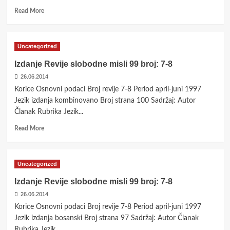
Read
Read More
more
about
Izdanje
Uncategorized
Revije
slobodne
Izdanje Revije slobodne misli 99 broj: 7-8
misli
26.06.2014
99
broj:
Korice Osnovni podaci Broj revije 7-8 Period april-juni 1997
9-
Jezik izdanja kombinovano Broj strana 100 Sadržaj: Autor
10
Članak Rubrika Jezik...
Read
Read More
more
about
Izdanje
Uncategorized
Revije
slobodne
Izdanje Revije slobodne misli 99 broj: 7-8
misli
26.06.2014
99
broj:
Korice Osnovni podaci Broj revije 7-8 Period april-juni 1997
7-
Jezik izdanja bosanski Broj strana 97 Sadržaj: Autor Članak
8
Rubrika Jezik...