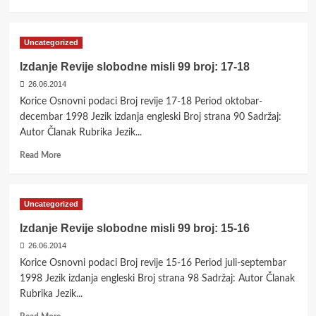
more
about
Izdanje
Uncategorized
Revije
slobodne
Izdanje Revije slobodne misli 99 broj: 17-18
misli
26.06.2014
99
broj:
Korice Osnovni podaci Broj revije 17-18 Period oktobar-
19-
decembar 1998 Jezik izdanja engleski Broj strana 90 Sadržaj:
20
Autor Članak Rubrika Jezik...
Read
Read More
more
about
Izdanje
Uncategorized
Revije
slobodne
Izdanje Revije slobodne misli 99 broj: 15-16
misli
26.06.2014
99
broj:
Korice Osnovni podaci Broj revije 15-16 Period juli-septembar
17-
1998 Jezik izdanja engleski Broj strana 98 Sadržaj: Autor Članak
18
Rubrika Jezik...
Read