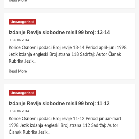
Read More
more
about
Izdanje
Uncategorized
Revije
slobodne
Izdanje Revije slobodne misli 99 broj: 13-14
misli
26.06.2014
99
broj:
Korice Osnovni podaci Broj revije 13-14 Period april-juni 1998
15-
Jezik izdanja engleski Broj strana 118 Sadržaj: Autor Članak
16
Rubrika Jezik...
Read
Read More
more
about
Izdanje
Uncategorized
Revije
slobodne
Izdanje Revije slobodne misli 99 broj: 11-12
misli
26.06.2014
99
broj:
Korice Osnovni podaci Broj revije 11-12 Period januar-mart
13-
1998 Jezik izdanja engleski Broj strana 112 Sadržaj: Autor
14
Članak Rubrika Jezik...