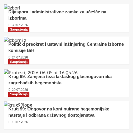
Dijaspora i administrativne zamke za učešće na
izborima
30.07.2026
Saopštenja
Politički preokret i ustavni inžinjering Centralne izborne
komisije BiH
24.07.2026
Saopštenja
Krug 99: Zamjena teza laktaškog glasnogovornika
zagrebačkih hegemonista
20.07.2026
Saopštenja
Krug 99: Odgovor na kontinuirane hegemonijske
nasrtaje i odbrana državnog dostojanstva
19.07.2026