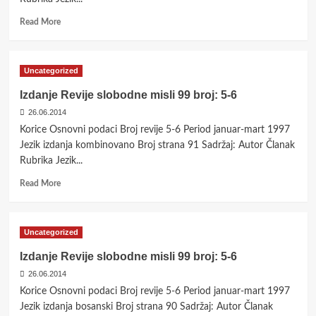
Read
Read More
more
about
Izdanje
Uncategorized
Revije
slobodne
Izdanje Revije slobodne misli 99 broj: 5-6
misli
26.06.2014
99
broj:
Korice Osnovni podaci Broj revije 5-6 Period januar-mart 1997
7-
Jezik izdanja kombinovano Broj strana 91 Sadržaj: Autor Članak
8
Rubrika Jezik...
Read
Read More
more
about
Izdanje
Uncategorized
Revije
slobodne
Izdanje Revije slobodne misli 99 broj: 5-6
misli
26.06.2014
99
broj:
Korice Osnovni podaci Broj revije 5-6 Period januar-mart 1997
5-
Jezik izdanja bosanski Broj strana 90 Sadržaj: Autor Članak
6