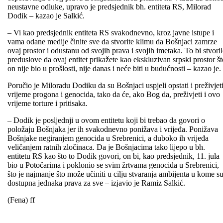
neustavne odluke, upravo je predsjednik bh. entiteta RS, Milorad
Dodik – kazao je Salkić.
– Vi kao predsjednik entiteta RS svakodnevno, kroz javne istupe i
vama odane medije činite sve da stvorite klimu da Bošnjaci zamrze
ovaj prostor i odustanu od svojih prava i svojih imetaka. To bi stvori
preduslove da ovaj entitet prikažete kao ekskluzivan srpski prostor št
on nije bio u prošlosti, nije danas i neće biti u budućnosti – kazao je.
Poručio je Miloradu Dodiku da su Bošnjaci uspjeli opstati i preživjet
vrijeme progona i genocida, tako da će, ako Bog da, preživjeti i ovo
vrijeme torture i pritisaka.
– Dodik je posljednji u ovom entitetu koji bi trebao da govori o
položaju Bošnjaka jer ih svakodnevno ponižava i vrijeđa. Ponižava
Bošnjake negiranjem genocida u Srebrenici, a duboko ih vrijeđa
veličanjem ratnih zločinaca. Da je Bošnjacima tako lijepo u bh.
entitetu RS kao što to Dodik govori, on bi, kao predsjednik, 11. jula
bio u Potočarima i poklonio se svim žrtvama genocida u Srebrenici,
što je najmanje što može učiniti u cilju stvaranja ambijenta u kome s
dostupna jednaka prava za sve – izjavio je Ramiz Salkić.
(Fena) ff