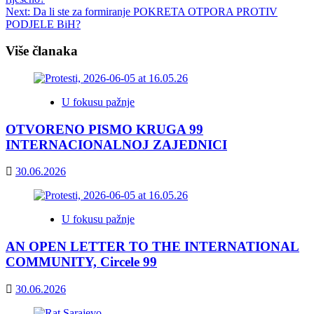
navigation
Next:
Da li ste za formiranje POKRETA OTPORA PROTIV
PODJELE BiH?
Više članaka
U fokusu pažnje
OTVORENO PISMO KRUGA 99
INTERNACIONALNOJ ZAJEDNICI
30.06.2026
U fokusu pažnje
AN OPEN LETTER TO THE INTERNATIONAL
COMMUNITY, Circele 99
30.06.2026