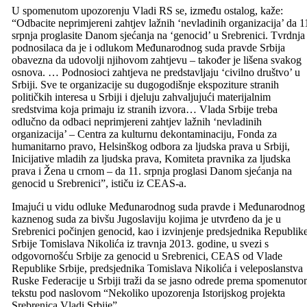
U spomenutom upozorenju Vladi RS se, između ostalog, kaže:
“Odbacite neprimjereni zahtjev lažnih ‘nevladinih organizacija’ da 1
srpnja proglasite Danom sjećanja na ‘genocid’ u Srebrenici. Tvrdnja
podnosilaca da je i odlukom Međunarodnog suda pravde Srbija
obavezna da udovolјi njihovom zahtjevu – također je lišena svakog
osnova. … Podnosioci zahtjeva ne predstavljaju ‘civilno društvo’ u
Srbiji. Sve te organizacije su dugogodišnje ekspoziture stranih
političkih interesa u Srbiji i djeluju zahvaljujući materijalnim
sredstvima koja primaju iz stranih izvora… Vlada Srbije treba
odlučno da odbaci neprimjereni zahtjev lažnih ‘nevladinih
organizacija’ – Centra za kulturnu dekontaminaciju, Fonda za
humanitarno pravo, Helsinškog odbora za ljudska prava u Srbiji,
Inicijative mladih za ljudska prava, Komiteta pravnika za ljudska
prava i Žena u crnom – da 11. srpnja proglasi Danom sjećanja na
genocid u Srebrenici”, ističu iz CEAS-a.
Imajući u vidu odluke Međunarodnog suda pravde i Međunarodnog
kaznenog suda za bivšu Jugoslaviju kojima je utvrđeno da je u
Srebrenici počinjen genocid, kao i izvinjenje predsjednika Republik
Srbije Tomislava Nikolića iz travnja 2013. godine, u svezi s
odgovornošću Srbije za genocid u Srebrenici, CEAS od Vlade
Republike Srbije, predsjednika Tomislava Nikolića i veleposlanstva
Ruske Federacije u Srbiji traži da se jasno odrede prema spomenut
tekstu pod naslovom “Nekoliko upozorenja Istorijskog projekta
Srebrenica Vladi Srbije”.