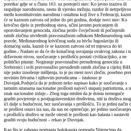
poretka/ gdje se u članu 163. uz postojeći stav: Ko javno izaziva ili
raspaljuje narodnosnu, rasnu ili vjersku mržnju, razdor ili netrpeljivos
među konstitutivnim narodima i ostalima koji žive u Federaciji, kazni
će se kaznom zatvora od jedne do pet godina, dodaje novi stav: Ko
krivično djelo iz prethodnog stava, učini javnim poricanjem ili
opravdavanjem genocida, zločina protiv čovječnosti ili počinjenih
ratnih zločina utvrđenih pravosnažnom odlukom Međunarodnog sud
pravde, Međunarodnog krivičnog suda za bivšu Jugoslaviju ili
domaćeg suda, kaznit će se kaznom zatvora od tri mjeseca do tri
godine.- Nadam se da će do konačnog usvajanja ovakvog zakona i n
državnom nivou, suočavanje s prošlošću postati civilizacijsko, a ne
političko pitanje. Negiranje pravosnažno presuđenog genocida u
Srebrenici i svih pravosnažno presuđenih ratnih zločina u cijeloj BiH
nije puko iznošenje mišljenja, to je po meni novi zločin, posebno pr
nevinim žrtvama i njihovim porodicama – istaknuo je
Duvnjak.Podsjeća da je jednom neko napisao kako je suočavanje s
tamnim stranama nacionalne prošlosti najveći stupanj patriotizma, a 
znak nacionalne izdaje.- Zbog toga mislim da je doista nemoguće
graditi povjerenje u postjugolavenskim društvima, niti ta društva mo
ići dalje u budućnost, bez suočavanja s prošlošću. To je jedini način 
se prošlost ostavi iza nas, da nas ne opterećuje, jer jedino suočavanj
s prošlošću društvo se može otresti te prošlosti kao balasta i nastaviti
graditi svoju budućnost – rekao je Duvnjak.
Kao što je zabrana negiranja holokausta pomogla Nijemcima da