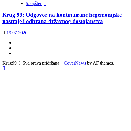
Saopštenja
Krug 99: Odgovor na kontinuirane hegemonijske
nasrtaje i odbrana državnog dostojanstva
19.07.2026
Facebook
Twitter
YouTube
Krug99 © Sva prava pridržana.
|
CoverNews
by AF themes.