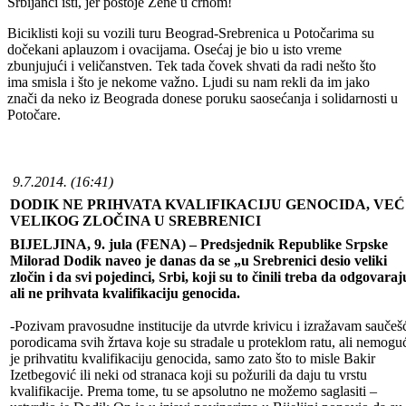
Srbijanci isti, jer postoje Žene u crnom!
Biciklisti koji su vozili turu Beograd-Srebrenica u Potočarima su
dočekani aplauzom i ovacijama. Osećaj je bio u isto vreme
zbunjujući i veličanstven. Tek tada čovek shvati da radi nešto što
ima smisla i što je nekome važno. Ljudi su nam rekli da im jako
znači da neko iz Beograda donese poruku saosećanja i solidarnosti u
Potočare.
9.7.2014. (16:41)
DODIK NE PRIHVATA KVALIFIKACIJU GENOCIDA, VEĆ
VELIKOG ZLOČINA U SREBRENICI
BIJELJINA, 9. jula (FENA) – Predsjednik Republike Srpske
Milorad Dodik naveo je danas da se „u Srebrenici desio veliki
zločin i da svi pojedinci, Srbi, koji su to činili treba da odgovaraj
ali ne prihvata kvalifikaciju genocida.
-Pozivam pravosudne institucije da utvrde krivicu i izražavam saučeš
porodicama svih žrtava koje su stradale u proteklom ratu, ali nemogu
je prihvatitu kvalifikaciju genocida, samo zato što to misle Bakir
Izetbegović ili neki od stranaca koji su požurili da daju tu vrstu
kvalifikacije. Prema tome, tu se apsolutno ne možemo saglasiti –