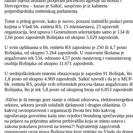
radnih mjesta brutalno protjerani početkom agresije na Bosnu i
Hercegovinu – kazao je Salkić, saopćeno je iz kabineta
potpredsjednika entitetskog parlamenta.
Tome u prilog govore, kako je naveo, porazni statistički podaci prem
kojima u Vladi bh. entiteta RS, 15 ministarstava, 25 upravnih
organizacija, šest uprava i Generalnom sekretarijatu samo je 134 ili
2,66 posto zaposlenih Bošnjaka od ukupno 5.029 zaposlenih.
U svim opštinama u bh. entitetu RS zaposleno je 250 ili 4,7 posto
Bošnjaka, od ukupno 5.264 zaposlenih. U osnovnim školama je
angažovano tek 534, odnosno 4,57 posto nastavnog i vannastavnog
osoblja Bošnjaka od ukupno 11.671 zaposlenih.
U srednjoškolskom sistemu obrazovanja je zaposlen 91 Bošnjak, što 
1,8 posto od ukupno 4.969 zaposlenih. Salkić navodi i da je u MUP
bh. entiteta RS, poslije svih reformskih procesa danas angažovano 4
Bošnjaka, što je tek 5,8 posto od ukupnog broja od 6.853 zaposlenih
-Slično je ili mnogo gore stanje u oblasti zdravstva, elektroenergetk
sektoru, sektoru javnih uslužnih djelatnosti i drugim oblastima. O
kakvoj ravnopravnosti i organizaciji života bez bilo kakvog
ugrožavanja govorimo kada smo svjedoci brutalnog sprečavanja pra
na prijavu na prijeratnu adresu prebivališta koja se mimo ustava i
zakona pokušava provesti na terenu?! Najvatreniji zagovornik
osporavanja ovog prava Bošnjacima kroz pritiske na Vladu da donos