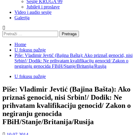
Sesije KRUGA 99
Jubileji i proslave
Video i audio sesije
Galerija
Pretraga:
Home
U fokusu pažnje
Piše: Vladimir Jevtić (Bajina Bašta): Ako priznaš genocid, nisi
Srbin!/ Dodik: Ne prihvatam kvalifikaciju genocid/ Zakon o
negiranju genocida FBiH/Stanje/Britanija/Rusija
U fokusu pažnje
Piše: Vladimir Jevtić (Bajina Bašta): Ako
priznaš genocid, nisi Srbin!/ Dodik: Ne
prihvatam kvalifikaciju genocid/ Zakon o
negiranju genocida
FBiH/Stanje/Britanija/Rusija
10.07.2014