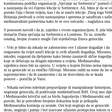
kontinuirana podrška organizaciji „Sjećanje na Srebrenicu” pomoći 
u nastojanju da svi čujemo lekcije iz Srebrenice. Ali, bitno je da se o
poruke čuju i širom svijeta, kao i da se nauče lekcije. Zbog toga Veli
Britanija predvodi u ovim nastojanjima i spremna je sarađivati s naš
međunarodnim partnerima kako bi se ovo ostvarilo – naglašava ona.
S ponosom navodi i da je, zajedno s ovom organizacijom, 8. jula bil
domaćin Dana sjećanja na Srebrenicu u Londonu. Tu su, između
ostalog, brojne zvanice mogle čuti svjedočenja žrtava genocida.
– Vrlo je bitno da nikada ne zaboravimo ove I užasne događaje i da
osiguramo da svijet nauči lekcije iz ovih užasnih događaja. Moramo,
također, osigurati da djelujemo kako bismo zaustavili slične tragedije
koje se dešavaju na drugim mjestima u svijetu. Međunarodna
zajednica mora biti na oprezu. U svijetu u kojem živimo nema mjest
ni za genocide ni za etničko čišćenje. Moramo raditi na tome da im s
suprotstavimo i da ih zaustavimo i da ne dozvolimo da se ikada
ponove – poručila je Varsi.
– Nikada nećemo tolerirati prepravljanje ili manipuliranje historijom,
negiranje genocida, ili podrivanje multietničnosti BiH. Ovaj stav dije
i Međunarodni krivični sud za bivšu Jugoslaviju i Međunarodni sud
pravde, što je potvrđeno brojnim dokazima koje je prikupila
Međunarodna komisija za nestale. Oni koji negiraju da se genocide
desio, negiraju i patnju i bol izazvane užasnim postupcima tokom ra t