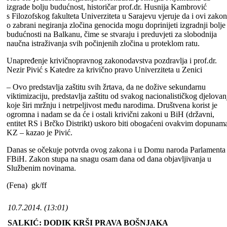
izgrade bolju budućnost, historičar prof.dr. Husnija Kambrović
s Filozofskog fakulteta Univerziteta u Sarajevu vjeruje da i ovi zakon
o zabrani negiranja zločina genocida mogu doprinijeti izgradnji bolje
budućnosti na Balkanu, čime se stvaraju i preduvjeti za slobodnija
naučna istraživanja svih počinjenih zločina u proteklom ratu.
Unapređenje krivičnopravnog zakonodavstva pozdravlja i prof.dr.
Nezir Pivić s Katedre za krivično pravo Univerziteta u Zenici
– Ovo predstavlja zaštitu svih žrtava, da ne dožive sekundarnu
viktimizaciju, predstavlja zaštitu od svakog nacionalističkog djelovan
koje širi mržnju i netrpeljivost među narodima. Društvena korist je
ogromna i nadam se da će i ostali krivični zakoni u BiH (državni,
entitet RS i Brčko Distrikt) uskoro biti obogaćeni ovakvim dopunam
KZ – kazao je Pivić.
Danas se očekuje potvrda ovog zakona i u Domu naroda Parlamenta
FBiH. Zakon stupa na snagu osam dana od dana objavljivanja u
Službenim novinama.
(Fena) gk/ff
10.7.2014. (13:01)
SALKIĆ: DODIK KRŠI PRAVA BOŠNJAKA