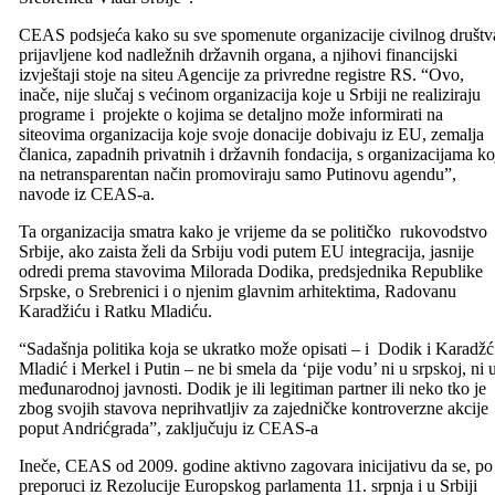
CEAS podsjeća kako su sve spomenute organizacije civilnog društv
prijavljene kod nadležnih državnih organa, a njihovi financijski
izvještaji stoje na siteu Agencije za privredne registre RS. “Ovo,
inače, nije slučaj s većinom organizacija koje u Srbiji ne realiziraju
programe i projekte o kojima se detaljno može informirati na
siteovima organizacija koje svoje donacije dobivaju iz EU, zemalja
članica, zapadnih privatnih i državnih fondacija, s organizacijama ko
na netransparentan način promoviraju samo Putinovu agendu”,
navode iz CEAS-a.
Ta organizacija smatra kako je vrijeme da se političko rukovodstvo
Srbije, ako zaista želi da Srbiju vodi putem EU integracija, jasnije
odredi prema stavovima Milorada Dodika, predsjednika Republike
Srpske, o Srebrenici i o njenim glavnim arhitektima, Radovanu
Karadžiću i Ratku Mladiću.
“Sadašnja politika koja se ukratko može opisati – i Dodik i Karadžć
Mladić i Merkel i Putin – ne bi smela da ‘pije vodu’ ni u srpskoj, ni 
međunarodnoj javnosti. Dodik je ili legitiman partner ili neko tko je
zbog svojih stavova neprihvatljiv za zajedničke kontroverzne akcije
poput Andrićgrada”, zaključuju iz CEAS-a
Ineče, CEAS od 2009. godine aktivno zagovara inicijativu da se, po
preporuci iz Rezolucije Europskog parlamenta 11. srpnja i u Srbiji