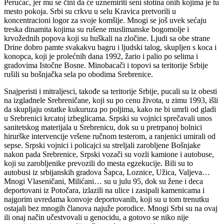
Perućac, jer mu se čini da će uznemiriti seni stotina onih kojima je tu
mesto pokoja. Srbi su crkvu u selu Kravica pretvorili u
koncentracioni logor za svoje komšije. Mnogi se još uvek sećaju
treska dinamita kojima su rušene muslimanske bogomolje i
krvožednih popova koji su huškali na zločine. Ljudi sa obe strane
Drine dobro pamte svakakvu bagru i ljudski talog, skupljen s koca i
konopca, koji je prolećnih dana 1992, žario i palio po selima i
gradovima Istočne Bosne. Minobacači i topovi sa teritorije Srbije
rušili su bošnjačka sela po obodima Srebrenice.
Snajperisti i mitraljesci, takođe sa teritorije Srbije, pucali su iz obesti
na izgladnele Srebreničane, koji su po cenu života, u zimu 1993, išli
da skupljaju ostatke kukuruza po poljima, kako ne bi umrli od gladi
u Srebrenici krcatoj izbeglicama. Srpski su vojnici sprečavali unos
sanitetskog materijala u Srebrenicu, dok su u pretrpanoj bolnici
hirurške intervencije vršene ručnom testerom, a ranjenici umirali od
sepse. Srpski vojnici i policajci su streljali zarobljene Bošnjake
nakon pada Srebrenice, Srpski vozači su vozli kamione i autobuse,
koji su zarobljenike prevozili do mesta egzekucije. Bili su to
autobusi iz srbijanskih gradova Šapca, Loznice, Užica, Valjeva…
Mnogi Vlaseničani, Milićani… su u julu 95, dok su žene i deca
deportovani iz Potočara, izlazili na ulice i zasipali kamenicama i
najgorim uvredama konvoje deportovanih, koji su u tom trenutku
ostajali bez mnogih članova najuže porodice. Mnogi Srbi su na ovaj
ili onaj način učestvovali u genocidu, a gotovo se niko nije