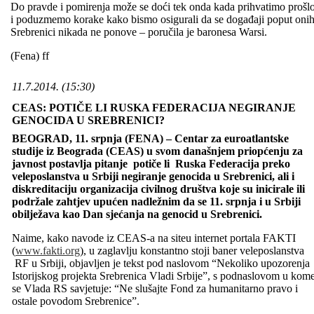
Do pravde i pomirenja može se doći tek onda kada prihvatimo prošlo
i poduzmemo korake kako bismo osigurali da se događaji poput onih
Srebrenici nikada ne ponove – poručila je baronesa Warsi.
(Fena) ff
11.7.2014. (15:30)
CEAS: POTIČE LI RUSKA FEDERACIJA NEGIRANJE
GENOCIDA U SREBRENICI?
BEOGRAD, 11. srpnja (FENA) – Centar za euroatlantske
studije iz Beograda (CEAS) u svom današnjem priopćenju za
javnost postavlja pitanje potiče li Ruska Federacija preko
veleposlanstva u Srbiji negiranje genocida u Srebrenici, ali i
diskreditaciju organizacija civilnog društva koje su inicirale ili
podržale zahtjev upućen nadležnim da se 11. srpnja i u Srbiji
obilježava kao Dan sjećanja na genocid u Srebrenici.
Naime, kako navode iz CEAS-a na siteu internet portala FAKTI
(
www.fakti.org
), u zaglavlju konstantno stoji baner veleposlanstva
RF u Srbiji, objavljen je tekst pod naslovom “Nekoliko upozorenja
Istorijskog projekta Srebrenica Vladi Srbije”, s podnaslovom u kom
se Vlada RS savjetuje: “Ne slušajte Fond za humanitarno pravo i
ostale povodom Srebrenice”.