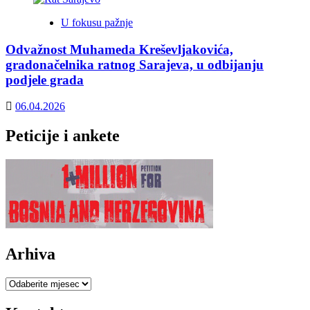
U fokusu pažnje
Odvažnost Muhameda Kreševljakovića,
gradonačelnika ratnog Sarajeva, u odbijanju
podjele grada
06.04.2026
Peticije i ankete
Arhiva
Arhiva