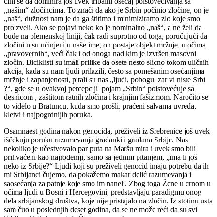
čini se da dominira još uvek tribalni osećaj poistovećivanja sa
„našim“ zločincima. To znači da ako je Srbin počinio zločine, on je
„naš“, dužnost nam je da ga štitimo i minimiziramo zlo koje smo
proizveli. Ako se pojavi neko ko je nominalno „naš“, a ne želi da
bude na plemenskoj liniji, čak radi suprotno od toga, poručujući da
zločini nisu učinjeni u naše ime, on postaje objekt mržnje, u očima
„pravovernih“, veći čak i od onoga nad kim je izvršen masovni
zločin. Biciklisti su imali prilike da osete nesto slicno tokom uličnih
akcija, kada su nam ljudi prilazili, često sa pomešanim osećanjima
mržnje i zapanjenosti, pitali su nas „ljudi, pobogu, zar vi niste Srbi
?“, gde se u ovakvoj percepciji pojam „Srbin“ poistovećuje sa
desnicom , zaštitom ratnih zločina i krajnjim fašizmom. Naročito se
to videlo u Bratuncu, kuda smo prošli, praćeni salvama uvreda,
kletvi i najpogrdnijih poruka.
Osamnaest godina nakon genocida, preživeli iz Srebrenice još uvek
iščekuju poruku razumevanja građanki i građana Srbije. Nas
nekoliko je učestvovalo par puta na Maršu mira i uvek smo bili
prihvaćeni kao najrođeniji, samo sa jednim pitanjem, „ima li još
neko iz Srbije?“ Ljudi koji su preživeli genocid imaju potrebu da ih
mi Srbijanci čujemo, da pokažemo makar delić razumevanja i
saosećanja za patnje koje smo im naneli. Zbog toga Žene u crnom u
očima ljudi u Bosni i Hercegovini, predstavljaju paradigmu onog
dela srbijanskog društva, koje nije pristajalo na zločin. Iz stotinu usta
sam čuo u poslednjih deset godina, da se ne može reći da su svi