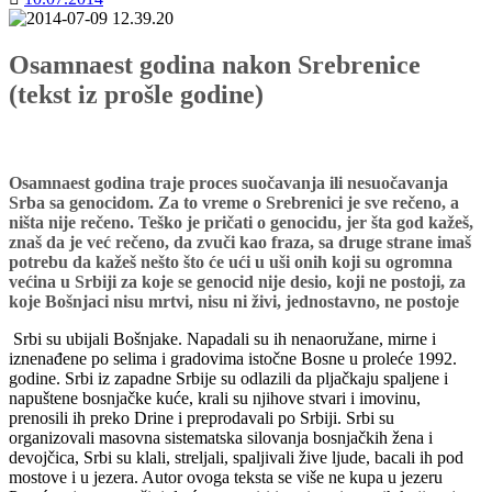
Osamnaest godina nakon Srebrenice
(tekst iz prošle godine)
Osamnaest godina traje proces suočavanja ili nesuočavanja
Srba sa genocidom. Za to vreme o Srebrenici je sve rečeno, a
ništa nije rečeno. Teško je pričati o genocidu, jer šta god kažeš,
znaš da je već rečeno, da zvuči kao fraza, sa druge strane imaš
potrebu da kažeš nešto što će ući u uši onih koji su ogromna
većina u Srbiji za koje se genocid nije desio, koji ne postoji, za
koje Bošnjaci nisu mrtvi, nisu ni živi, jednostavno, ne postoje
Srbi su ubijali Bošnjake. Napadali su ih nenaoružane, mirne i
iznenađene po selima i gradovima istočne Bosne u proleće 1992.
godine. Srbi iz zapadne Srbije su odlazili da pljačkaju spaljene i
napuštene bosnjačke kuće, krali su njihove stvari i imovinu,
prenosili ih preko Drine i preprodavali po Srbiji. Srbi su
organizovali masovna sistematska silovanja bosnjačkih žena i
devojčica, Srbi su klali, streljali, spaljivali žive ljude, bacali ih pod
mostove i u jezera. Autor ovoga teksta se više ne kupa u jezeru