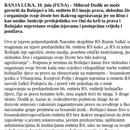
BANJA LUKA, 10. jula (FENA) – Milorad Dodik ne može
govoriti da Bošnjaci u bh. entitetu RS imaju prava, slobodno ži
i organizuju svoje živote bez ikakvog ugrožavanja jer on lično i
kao nosilac funkcije predsjednika sve čini da krši ta prava i
Bošnjake neprestano svojim izjavama i postupcima vrijeđa i
ponižava.
Ovo je izjavio potpredsjednik Narodne skupštine RS Ramiz Salkić u
reagiranju na izjave predsjednika bh. entiteta RS kako „u RS ni jeda
Bošnjak nije ugrožen, nema nasilja, posebno etnički motivisanog, lju
slobodno žive i organizuju svoje živote bez bilo kakvog
ugrožavanja“.- Potpuna je neistina da Bošnjaci danas žive slobodno 
organizuju svoje živote kada smo svjedoci višegodišnje borbe roditel
bošnjačke djece za pravo na obrazovanje na maternjem – bosansko
jeziku u Vrbanjcima, Konjević-Polju i drugim mjestima u entitetu R
navodi Salkić.Podsjeća da, i pored više pokušaja da o tome
razgovaraju sa predsjednikom bh. entiteta RS, roditelji bošnjačke
djece, čija se prava brutalno krše, nisu uspjeli doći do njega. S druge
strane, Dodik je, kazao je, svakodnevno podsticao druge da ne
dozvole ustavom i zakonom zagarantovano pravo na uvođenje u ško
nacionalne grupe predmeta za bosanski jezik.- Bošnjaci danas žive u
bosanskohercegovačkom entitetu RS bez ikakve mogućnosti da dobi
zaposlenje u javnim ustanovama, javnim preduzećima, opštinskim
administracijama ili institucijama entiteta RS, iako su mnogi sa svoji