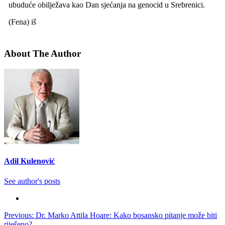
ubuduće obilježava kao Dan sjećanja na genocid u Srebrenici.
(Fena) iš
About The Author
Adil Kulenović
See author's posts
Post
Previous:
Dr. Marko Attila Hoare: Kako bosansko pitanje može biti
riješeno?