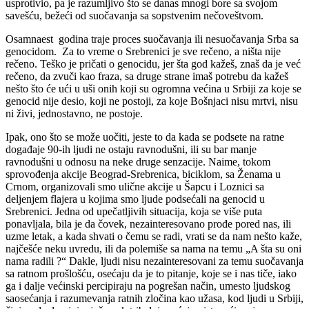
usprotivio, pa je razumljivo što se danas mnogi bore sa svojom
savešću, bežeći od suočavanja sa sopstvenim nečoveštvom.
Osamnaest godina traje proces suočavanja ili nesuočavanja Srba sa
genocidom. Za to vreme o Srebrenici je sve rečeno, a ništa nije
rečeno. Teško je pričati o genocidu, jer šta god kažeš, znaš da je već
rečeno, da zvuči kao fraza, sa druge strane imaš potrebu da kažeš
nešto što će ući u uši onih koji su ogromna većina u Srbiji za koje se
genocid nije desio, koji ne postoji, za koje Bošnjaci nisu mrtvi, nisu
ni živi, jednostavno, ne postoje.
Ipak, ono što se može uočiti, jeste to da kada se podsete na ratne
događaje 90-ih ljudi ne ostaju ravnodušni, ili su bar manje
ravnodušni u odnosu na neke druge senzacije. Naime, tokom
sprovođenja akcije Beograd-Srebrenica, biciklom, sa Ženama u
Crnom, organizovali smo ulične akcije u Šapcu i Loznici sa
deljenjem flajera u kojima smo ljude podsećali na genocid u
Srebrenici. Jedna od upečatljivih situacija, koja se više puta
ponavljala, bila je da čovek, nezainteresovano prođe pored nas, ili
uzme letak, a kada shvati o čemu se radi, vrati se da nam nešto kaže,
najčešće neku uvredu, ili da polemiše sa nama na temu „A šta su oni
nama radili ?“ Dakle, ljudi nisu nezainteresovani za temu suočavanja
sa ratnom prošlošću, osećaju da je to pitanje, koje se i nas tiče, iako
ga i dalje većinski percipiraju na pogrešan način, umesto ljudskog
saosećanja i razumevanja ratnih zločina kao užasa, kod ljudi u Srbiji,