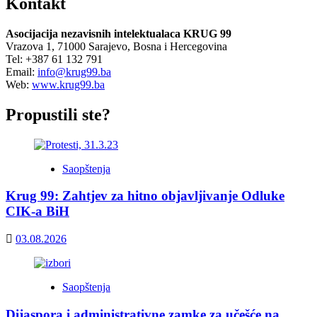
Kontakt
Asocijacija nezavisnih intelektualaca KRUG 99
Vrazova 1, 71000 Sarajevo, Bosna i Hercegovina
Tel: +387 61 132 791
Email:
info@krug99.ba
Web:
www.krug99.ba
Propustili ste?
Saopštenja
Krug 99: Zahtjev za hitno objavljivanje Odluke
CIK-a BiH
03.08.2026
Saopštenja
Dijaspora i administrativne zamke za učešće na