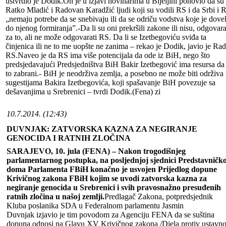
ustvrdio je Dodik.On je u izjavi novinarima u Bijeljini ponovio da su
Ratko Mladić i Radovan Karadžić ljudi koji su vodili RS i da Srbi i 
„nemaju potrebe da se snebivaju ili da se odriču vodstva koje je dove
do njenog formiranja”.-Da li su oni prekršili zakone ili nisu, odgovar
za to, ali ne može odgovarati RS. Da li se Izetbegoviću sviđa ta
činjenica ili ne to me uopšte ne zanima – rekao je Dodik, javio je Rad
RS.Naveo je da RS ima više potencijala da ode iz BiH, nego što
predsjedavajući Predsjedništva BiH Bakir Izetbegović ima resursa da 
to zabrani.- BiH je neodrživa zemlja, a posebno ne može biti održiva
sugestijama Bakira Izetbegovića, koji spašavanje BiH povezuje sa
dešavanjima u Srebrenici – tvrdi Dodik.(Fena) zi
10.7.2014. (12:43)
DUVNJAK: ZATVORSKA KAZNA ZA NEGIRANJE
GENOCIDA I RATNIH ZLOČINA
SARAJEVO, 10. jula (FENA) – Nakon trogodišnjeg
parlamentarnog postupka, na posljednjoj sjednici Predstavničk
doma Parlamenta FBiH konačno je usvojen Prijedlog dopune
Krivičnog zakona FBiH kojim se uvodi zatvorska kazna za
negiranje genocida u Srebrenici i svih pravosnažno presuđenih
ratnih zločina u našoj zemlji.
Predlagač Zakona, potpredsjednik
Kluba poslanika SDA u Federalnom parlamentu Jasmin
Duvnjak izjavio je tim povodom za Agenciju FENA da se suština
dopuna odnosi na Glavu XV Krivičnog zakona /Djela protiv ustavn