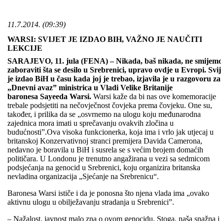
11.7.2014. (09:39)
WARSI: SVIJET JE IZDAO BIH, VAŽNO JE NAUČITI
LEKCIJE
SARAJEVO, 11. jula (FENA) – Nikada, baš nikada, ne smijem
zaboraviti šta se desilo u Srebrenici, upravo ovdje u Evropi. Svij
je izdao BiH u času kada joj je trebao, izjavila je u razgovoru za
„Dnevni avaz” ministrica u Vladi Velike Britanije
baronesa Sayeeda Warsi.
Warsi kaže da bi nas ove komemoracije
trebale podsjetiti na nečovječnost čovjeka prema čovjeku. One su,
također, i prilika da se „osvrnemo na ulogu koju međunarodna
zajednica mora imati u sprečavanju ovakvih zločina u
budućnosti”.Ova visoka funkcionerka, koja ima i vrlo jak utjecaj u
britanskoj Konzervativnoj stranci premijera Davida Camerona,
nedavno je boravila u BiH i susrela se s većim brojem domaćih
političara. U Londonu je trenutno angažirana u vezi sa sedmicom
podsjećanja na genocid u Srebrenici, koju organizira britanska
nevladina organizacija „Sjećanje na Srebrenicu“.
Baronesa Warsi ističe i da je ponosna što njena vlada ima „ovako
aktivnu ulogu u obilježavanju stradanja u Srebrenici”.
– Nažalost, javnost malo zna o ovom genocidu. Stoga, naša snažna i