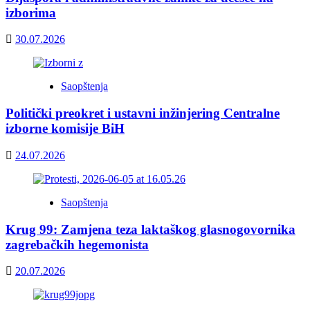
izborima
30.07.2026
Saopštenja
Politički preokret i ustavni inžinjering Centralne
izborne komisije BiH
24.07.2026
Saopštenja
Krug 99: Zamjena teza laktaškog glasnogovornika
zagrebačkih hegemonista
20.07.2026