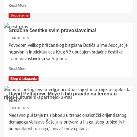
Read
PARIZU
Read More
more
Saopštenja
about
prof.dr.
Tarik
Srdačne čestitke svim pravoslavcima!
Kupusović:
06.01.2015
PRILOG
Povodom velikog hrišćanskog blagdana Božića u ime Asocijacije
RASPRAVI
O
nezavisnih intelektualaca Krug 99 upućujem srdačne čestitke
NAUCI
svim pravoslavcima sa željom za...
U
Read
BiH
Read More
more
Blog & izlaganja
about
Srdačne
čestitke
David Pettigrew: Može li biti pravde na terenu u
svim
BiH?
pravoslavcima!
03.01.2015
Nedavno puštanje na slobodu ultranacionalistički orijentisanog
demagoga Vojislava Šešelja iz pritvora u Hagu, zbog „ubjedljivih
humanitarnih razloga,“ povlači nova pitanja...