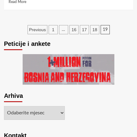
Read
Read More
more
about
David
Pettigrew:
Posts
Previous
1
16
17
18
…
19
Može
li
pagination
biti
Peticije i ankete
pravde
na
terenu
u
BiH?
Arhiva
Arhiva
Kontakt