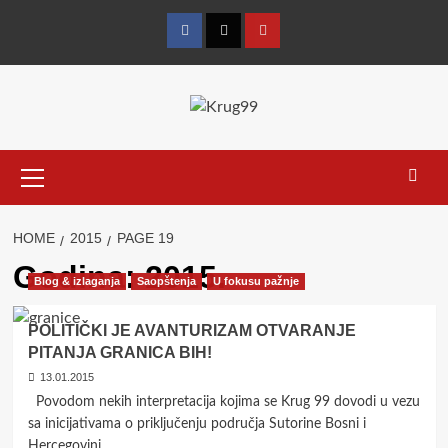
Skip
to
Facebook
Twitter
YouTube
content
Primary
Menu
HOME
2015
PAGE 19
Godina:
2015.
Blog & izlaganja
Saopštenja
U fokusu pažnje
POLITIČKI JE AVANTURIZAM OTVARANJE
PITANJA GRANICA BIH!
13.01.2015
Povodom nekih interpretacija kojima se Krug 99 dovodi u vezu
sa inicijativama o priključenju područja Sutorine Bosni i
Hercegovini,...