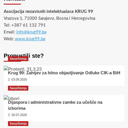
Asocijacija nezavisnih intelektualaca KRUG 99
Vrazova 1, 71000 Sarajevo, Bosna i Hercegovina
Tel: +387 61 132 791
Email:
info@krug99.ba
Web:
www.krug99.ba
Propustili ste?
Saopštenja
Krug 99: Zahtjev za hitno objavljivanje Odluke CIK-a BiH
03.08.2026
Saopštenja
Dijaspora i administrativne zamke za učešće na
izborima
30.07.2026
Saopštenja