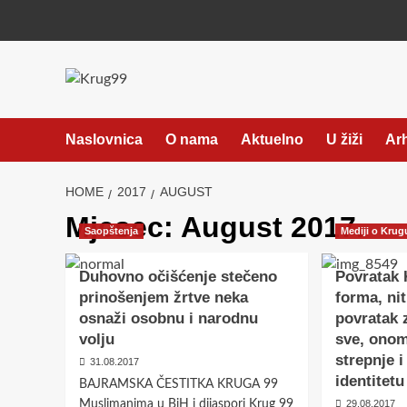
Skip
to
content
Naslovnica
O nama
Aktuelno
U žiži
Ar
HOME
2017
AUGUST
Mjesec:
August 2017.
Saopštenja
Mediji o Krug
Duhovno očišćenje stečeno
Povratak 
prinošenjem žrtve neka
forma, nit
osnaži osobnu i narodnu
povratak 
volju
sve, onom
strepnje 
31.08.2017
identitetu
BAJRAMSKA ČESTITKA KRUGA 99
Muslimanima u BiH i dijaspori Krug 99
29.08.2017