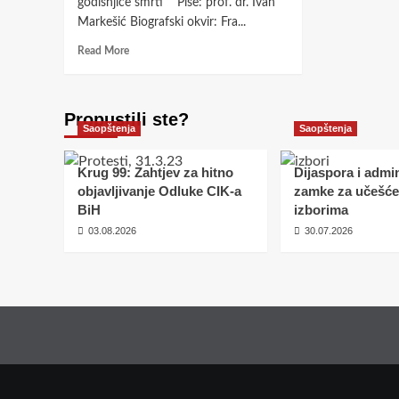
godišnjice smrti Piše: prof. dr. Ivan
zavi
Markešić Biografski okvir: Fra...
dob
za
Read
Read More
sve,
more
on
about
bez
Fajrunt!
stra
Propustili ste?
Dosta
stre
Saopštenja
Saopštenja
je!
i
Sikter
suk
odavde
Krug 99: Zahtjev za hitno
Dijaspora i admin
izv
iz
objavljivanje Odluke CIK-a
zamke za učešće
iden
BiH,
BiH
izborima
ako
03.08.2026
30.07.2026
ti
se
ne
sviđa!