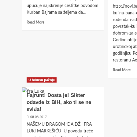
upućuje najiskrenije čestitke povodom
http://novi.
Kurban Bajrama sa željema da...
kulina-bana-
rodendan-adi
Read
Read More
povratak-kul
more
about
dobrom-za-s
Duhovno
Godine obilj
očišćenje
urotničkoj a
stečeno
godišnjicu Po
prinošenjem
restoranu Aer
žrtve
neka
Rea
Read More
osnaži
mor
osobnu
U fokusu pažnje
abo
i
Pov
narodnu
Kul
Fajrunt! Dosta je! Sikter
volju
nije
odavde iz BiH, ako ti se ne
sam
sviđa!
for
niti
08.08.2017
orga
NAŠEMU DRAGOM ‘DAIDŽI’ FRA
već
LUKI MARKEŠIĆU U povodu treće
pov