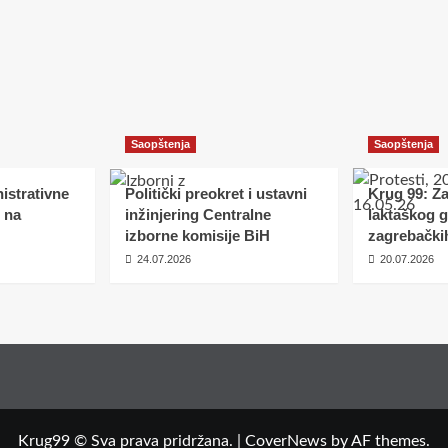
čaju
i
rom
neobavezujući
za
Bosnu
om
i
Hercegovinu!
ha,
pnje
Saopštenja
Saopštenja
oba,
istrativne
Politički preokret i ustavni
Krug 99: Z
ornom
 na
inžinjering Centralne
laktaškog 
titetu
izborne komisije BiH
zagrebački
24.07.2026
20.07.2026
Krug99 © Sva prava pridržana.
|
CoverNews
by AF themes.