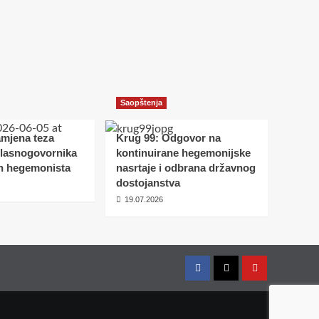
Saopštenja
amjena teza
Krug 99: Odgovor na
glasnogovornika
kontinuirane hegemonijske
h hegemonista
nasrtaje i odbrana državnog
dostojanstva
19.07.2026
Facebook
Twitter
YouTube