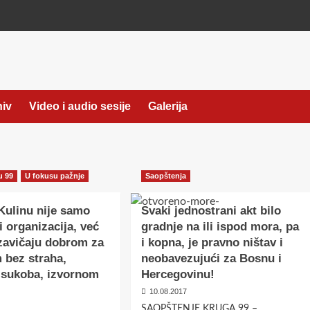
hiv
Video i audio sesije
Galerija
u 99
U fokusu pažnje
Saopštenja
Kulinu nije samo
Svaki jednostrani akt bilo
i organizacija, već
gradnje na ili ispod mora, pa
zavičaju dobrom za
i kopna, je pravno ništav i
 bez straha,
neobavezujući za Bosnu i
i sukoba, izvornom
Hercegovinu!
10.08.2017
SAOPŠTENJE KRUGA 99 –