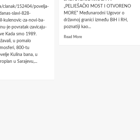
„PELJEŠAČKI MOST I OTVORENO
ba/clanak/152404/povelja-
MORE“ Međunarodni Ugovor o
danas-slavi-828-
državnoj granici između BiH i RH,
l-kulenovic-za-novi-ba-
poznatiji kao...
inu-je-povratak-zavicaju-
ve Kada smo 1989.
Read
Read More
ežavali, u pomalo
more
tmosferi, 800-tu
about
Svaki
velje Kulina bana, u
jednostrani
oplan u Sarajevu,...
akt
d
bilo
e
gradnje
ut
na
ratak
ili
inu
ispod
mora,
o
pa
ma,
i
kopna,
nizacija,
je
pravno
ratak
ništav