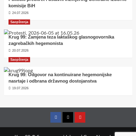
komisije BiH
24.07.2026
Saopštenja
Krug 99: Zamjena teza laktaškog glasnogovornika
zagrebačkih hegemonista
20.07.2026
Saopštenja
Krug 99: Odgovor na kontinuirane hegemonijske
nasrtaje i odbrana državnog dostojanstva
19.07.2026
Facebook
Twitter
YouTube