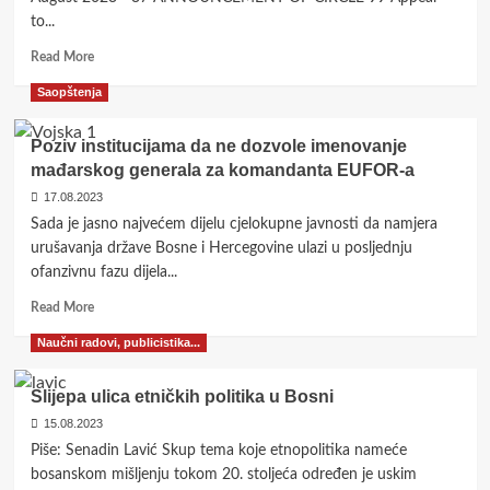
to...
Read
Read More
more
Saopštenja
about
<strong>Appeal
to
Poziv institucijama da ne dozvole imenovanje
the
mađarskog generala za komandanta EUFOR-a
institutions
17.08.2023
of
Bosnia
Sada je jasno najvećem dijelu cjelokupne javnosti da namjera
and
urušavanja države Bosne i Hercegovine ulazi u posljednju
Herzegovina
ofanzivnu fazu dijela...
to
block
Read
Read More
the
more
Naučni radovi, publicistika...
naming</strong>
about
<strong>of
Poziv
a
institucijama
Slijepa ulica etničkih politika u Bosni
Hungarian
da
15.08.2023
general
ne
as
Piše: Senadin Lavić Skup tema koje etnopolitika nameće
dozvole
EUFOR
imenovanje
bosanskom mišljenju tokom 20. stoljeća određen je uskim