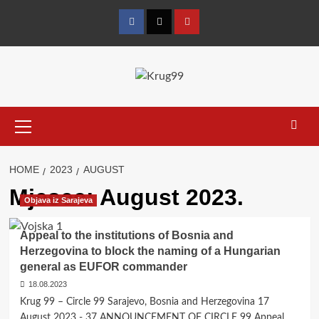
Skip
to
Facebook
Twitter
YouTube
content
Primary
Menu
HOME
2023
AUGUST
Mjesec:
August 2023.
Objava iz Sarajeva
Appeal to the institutions of Bosnia and
Herzegovina to block the naming
of a Hungarian
general as EUFOR commander
18.08.2023
Krug 99 – Circle 99 Sarajevo, Bosnia and Herzegovina 17
August 2023 - 37 ANNOUNCEMENT OF CIRCLE 99 Appeal