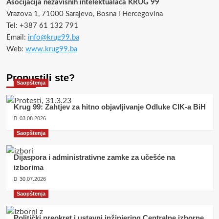
Asocijacija nezavisnih intelektualaca KRUG 99
Vrazova 1, 71000 Sarajevo, Bosna i Hercegovina
Tel: +387 61 132 791
Email:
info@krug99.ba
Web:
www.krug99.ba
Propustili ste?
Saopštenja
Krug 99: Zahtjev za hitno objavljivanje Odluke CIK-a BiH
03.08.2026
Saopštenja
Dijaspora i administrativne zamke za učešće na
izborima
30.07.2026
Saopštenja
Politički preokret i ustavni inžinjering Centralne izborne