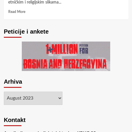
commander</strong>
mađarskog
etničkim i religijskim slikama...
generala
Read
za
Read More
more
komandanta
about
EUFOR-
Slijepa
a
Peticije i ankete
ulica
etničkih
politika
u
Bosni
Arhiva
Arhiva
Kontakt