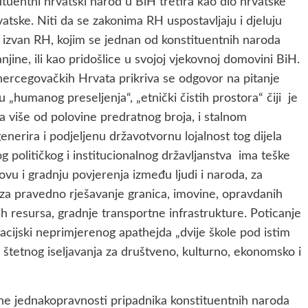
tuentni hrvatski narod u BiH tretira kao dio hrvatske
tske. Niti da se zakonima RH uspostavljaju i djeluju
 izvan RH, kojim se jednan od konstituentnih naroda
njine, ili kao pridošlice u svojoj vjekovnoj domovini BiH.
rcegovačkih Hrvata prikriva se odgovor na pitanje
u „humanog preseljenja“, „etnički čistih prostora“ čiji je
a više od polovine predratnog broja, i stalnom
enerira i podjeljenu državotvornu lojalnost tog dijela
 političkog i institucionalnog državljanstva ima teške
novu i gradnju povjerenja između ljudi i naroda, za
, za pravedno rješavanje granica, imovine, opravdanih
h resursa, gradnje transportne infrastrukture. Poticanje
zacijski neprimjerenog apathejda „dvije škole pod istim
 štetnog iseljavanja za društveno, kulturno, ekonomsko i
rne jednakopravnosti pripadnika konstituentnih naroda