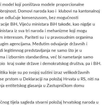
tni model koji poništava modele proporcionalne
lobrojnost. Domovi naroda kao i klubovi na kantonalnoj
ima se odlučuje konsenzusom, bez mogućnosti
acije BiH, Vijeću ministara BiH takođe, kao nigdje u
nistara iz sva tri naroda i mehanizme koji mogu
nim interesom. Pariteti su i u pravosudnim organima
 drugim agencijama. Međutim odvajanje državnih i
andi legitimnog predstavljanja ne samo što je u
ima i izbornim standardima, već bi nametanje samo
 bio kraj svake države i demokratskog društva, pa i BiH.
itika koje su po svojoj suštini izraz velikodržavnih
 se prstom u Deklaraciji na položaj Hrvata u RS, niti na
anja entitetskog glasanja u Zastupničkom domu
čnog tijela sagleda stvarni položaj hrvatskog naroda u