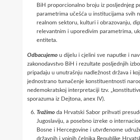
BiH proporcionalno broju iz posljednjeg po
parametrima učešća u institucijama svih ni
realnom sektoru, kulturi i obrazovanju, di
relevantnim i uporedivim parametrima, uklj
entiteta.
Odbacujemo
u dijelu i cjelini sve naputke i n
zakonodavstvo BiH i rezultate posljednjih izbo
pripadaju u unutrašnju nadležnost država i koji
jednostrano tumačenje konstituentnosti naroda
nedemokratskoj interpretaciji tzv. „konstitutivn
sporazuma iz Dejtona, anex IV).
Tražimo
da Hrvatski Sabor prihvati presude
Jugoslaviju, a posebno izreke o interna
Bosne i Hercegovine i utvrđenome udruž
državnih i vojnih čelnika Republike Hrvatsk