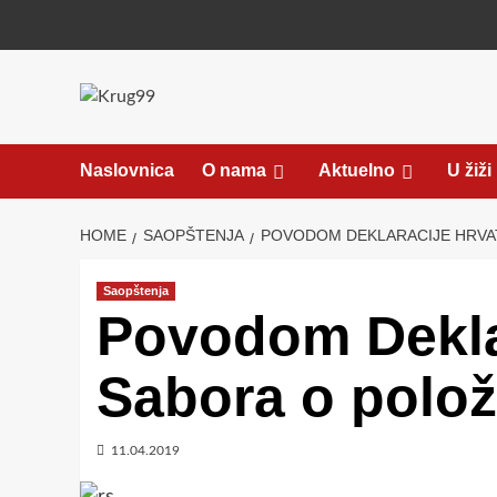
Skip
to
content
Naslovnica
O nama
Aktuelno
U žiži
HOME
SAOPŠTENJA
POVODOM DEKLARACIJE HRVAT
Saopštenja
Povodom Dekla
Sabora o polož
11.04.2019