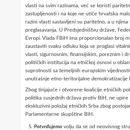
vlasti na svim razinama, već se koristi parite
zastupljenosti i na koje ne utiče hrvatska ma
razini vlasti sastavljeni su paritetno, a u nj
preglasavanja. U Predsjedništvu države, Feder
Evropi. Vlada FBiH ima proporcionalan broj mi
zaustaviti svaku odluku koja se proglasi vital
vlasti, sigurnosnim, finansijskim, poreznim i
političkih institucija na etničkoj osnovi u obl
suprotnosti sa temeljnih europskim vijednost
unutrašnje etno-teritorijalne demokratizacije
Zbog tinjajuće i otvorene koalicije etničkih pol
politika susjednih država protiv BiH, ne upire
ekskluzivni položaj etničkih Srba zbog postoj
Parlamentarne skupštine BiH.
Potvrđujemo
volju da se od neovisnog stru