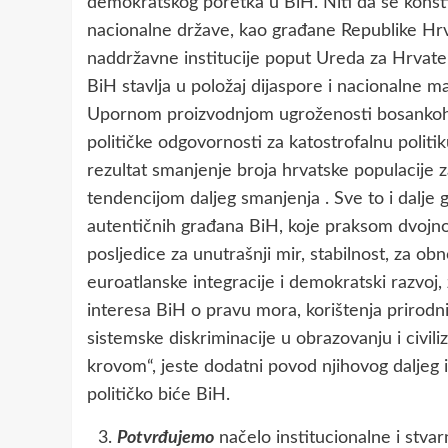
demokratskog poretka u BiH. Niti da se konsti
nacionalne države, kao građane Republike Hrva
naddržavne institucije poput Ureda za Hrvate
BiH stavlja u položaj dijaspore i nacionalne ma
Upornom proizvodnjom ugroženosti bosankohe
političke odgovornosti za katostrofalnu politik
rezultat smanjenje broja hrvatske populacije z
tendencijom daljeg smanjenja . Sve to i dalje g
autentičnih građana BiH, koje praksom dvojnog
posljedice za unutrašnji mir, stabilnost, za ob
euroatlanske integracije i demokratski razvoj
interesa BiH o pravu mora, korištenja prirodni
sistemske diskriminacije u obrazovanju i civili
krovom“, jeste dodatni povod njihovog daljeg i
političko biće BiH.
Potvrđujemo
načelo institucionalne i stva