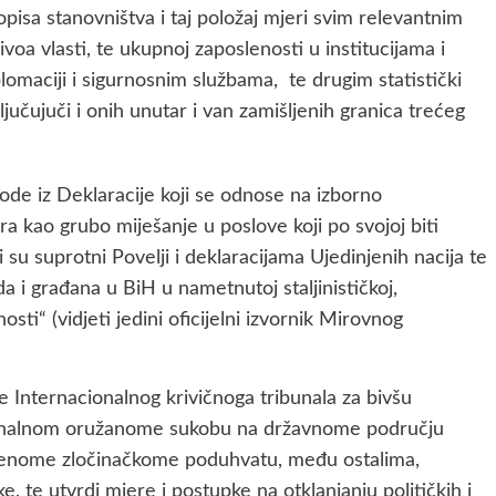
pisa stanovništva i taj položaj mjeri svim relevantnim
voa vlasti, te ukupnoj zaposlenosti u institucijama i
plomaciji i sigurnosnim službama, te drugim statistički
učujuči i onih unutar i van zamišljenih granica trećeg
avode iz Deklaracije koji se odnose na izborno
ra kao grubo miješanje u poslove koji po svojoj biti
 su suprotni Povelji i deklaracijama Ujedinjenih nacija te
 i građana u BiH u nametnutoj staljinističkoj,
osti“ (vidjeti jedini oficijelni izvornik Mirovnog
 Internacionalnog krivičnoga tribunala za bivšu
cionalnom oružanome sukobu na državnome području
enome zločinačkome poduhvatu, među ostalima,
e, te utvrdi mjere i postupke na otklanjanju političkih i