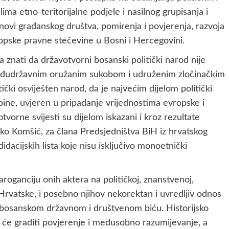
lima etno-teritorijalne podjele i nasilnog grupisanja i
novi građanskog društva, pomirenja i povjerenja, razvoja
ropske pravne stečevine u Bosni i Hercegovini.
 znati da državotvorni bosanski politički narod nije
međudržavnim oružanim sukobom i udruženim zločinačkim
ki osviješten narod, da je najvećim dijelom politički
pine, uvjeren u pripadanje vrijednostima evropske i
tvorne svijesti su dijelom iskazani i kroz rezultate
ljko Komšić, za člana Predsjedništva BiH iz hrvatskog
idacijskih lista koje nisu isključivo monoetnički
oganciju onih aktera na političkoj, znanstvenoj,
Hrvatske, i posebno njihov nekorektan i uvredljiv odnos
 bosanskom državnom i društvenom biću. Historijsko
ji će graditi povjerenje i međusobno razumijevanje, a