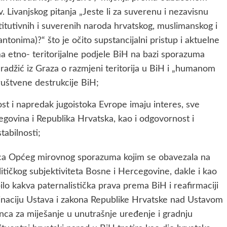
 Livanjskog pitanja „Jeste li za suverenu i nezavisnu
itutivnih i suverenih naroda hrvatskog, muslimanskog i
tonima)?“ što je očito supstancijalni pristup i aktuelne
ma etno- teritorijalne podjele BiH na bazi sporazuma
džić iz Graza o razmjeni teritorija u BiH i „humanom
ruštvene destrukcije BiH;
ost i napredak jugoistoka Evrope imaju interes, sve
govina i Republika Hrvatska, kao i odgovornost i
tabilnosti;
ica Općeg mirovnog sporazuma kojim se obavezala na
litičkog subjektiviteta Bosne i Hercegovine, dakle i kao
bilo kakva paternalistička prava prema BiH i reafirmaciji
dinaciju Ustava i zakona Republike Hrvatske nad Ustavom
onca za miješanje u unutrašnje uređenje i gradnju