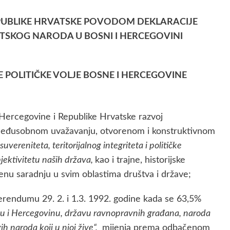
PUBLIKE HRVATSKE POVODOM DEKLARACIJE
SKOG NARODA U BOSNI I HERCEGOVINI
POLITIČKE VOLJE BOSNE I HERCEGOVINE
i Hercegovine i Republike Hrvatske razvoj
međusobnom uvažavanju, otvorenom i konstruktivnom
uvereniteta, teritorijalnog integriteta i političke
jektivitetu naših država,
kao i trajne, historijske
enu saradnju u svim oblastima društva i države;
ferendumu 29. 2. i 1.3. 1992. godine kada se 63,5%
nu i Hercegovinu, državu ravnopravnih građana, naroda
h naroda koji u njoj žive“,
mijenja prema odbačenom