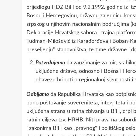
prijedlogu HDZ BiH od 9.2.1992. godine iz tzv.
Bosnu i Hercegovinu, državnu zajednicu konst
srpskog u njihovim nacionalnim područjima (kan
Deklaracije Hrvatskog sabora i trajna platfor
Tuđman-Milošević iz Karađorđeva i Boban-Kara
preseljenju“ stanovništva, te time državne i d
Potvrđujemo
da zauzimanje za mir, stabiln
uključene države, odnosno i Bosna i Herce
obavezu brinuti o regionalnoj sigurnosti i s
Odbijamo
da Republika Hrvatska kao potpisn
puno poštovanje suvereniteta, integriteta i po
uključena strana u ratna zbivanja u BiH, crpi 
ratnih ciljeva tzv. HRHB. Niti prava na subor
i zakonima BiH kao „pravnog“ i političkog osl