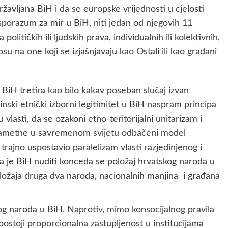
žavljana BiH i da se europske vrijednosti u cjelosti
sporazum za mir u BiH, niti jedan od njegovih 11
olitičkih ili ljudskih prava, individualnih ili kolektivnih,
u na one koji se izjašnjavaju kao Ostali ili kao građani
BiH tretira kao bilo kakav poseban slučaj izvan
nski etnički izborni legitimitet u BiH naspram principa
vlasti, da se ozakoni etno-teritorijalni unitarizam i
nametne u savremenom svijetu odbačeni model
 trajno uspostavio paralelizam vlasti razjedinjenog i
a je BiH nuditi konceda se položaj hrvatskog naroda u
ožaja druga dva naroda, nacionalnih manjina i građana
og naroda u BiH. Naprotiv, mimo konsocijalnog pravila
 postoji proporcionalna zastupljenost u institucijama