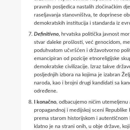
pravnih posljedica nastalih zločinačkim dje
raseljavanja stanovništva, te doprinese ob
demokratskih institucija i standarda iz ev
Definitivno
,
hrvatska politička javnost mora
stvar daleke prošlosti, već genocidom, 
poduhvatom učvršćen i državotvorno politič
emancipiran od pozicije etnoreligijske sku
demokratske civilizacije. Izraz takve državo
posljednjih izbora na kojima je izabran Že
naroda, kao i brojni drugi kandidati sa kand
određene.
I konačno
, odbacujemo ničim utemeljenu ar
propagandnoj i medijskoj sceni Republike 
prema starom historijskom i autentičnom
klatno je na strani onih, u obje države, ko