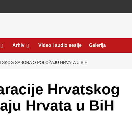
Arhiv
Video i audio sesije
Galerija
SKOG SABORA O POLOŽAJU HRVATA U BIH
racije Hrvatskog
aju Hrvata u BiH