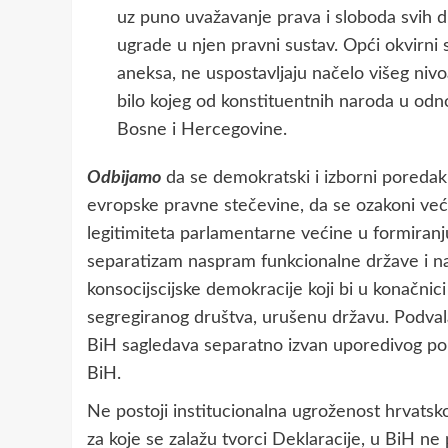
uz puno uvažavanje prava i sloboda svih dr
ugrade u njen pravni sustav. Opći okvirni 
aneksa, ne uspostavljaju načelo višeg nivoa p
bilo kojeg od konstituentnih naroda u odnos
Bosne i Hercegovine.
Odbijamo
da se demokratski i izborni poredak 
evropske pravne stečevine, da se ozakoni veći
legitimiteta parlamentarne većine u formiranju 
separatizam naspram funkcionalne države i 
konsocijscijske demokracije koji bi u konačnici
segregiranog društva, urušenu državu. Podval
BiH sagledava separatno izvan uporedivog pol
BiH.
Ne postoji institucionalna ugroženost hrvatsk
za koje se zalažu tvorci Deklaracije, u BiH ne