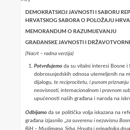
DEMOKRATSKOJ JAVNOSTI I SABORU RE
HRVATSKOG SABORA O POLOŽAJU HRVAT
MEMORANDUM O RAZUMIJEVANJU
GRAĐANSKE JAVNOSTI I DRŽAVOTVORNE 
(Nacrt – radna verzija)
Potvrđujemo
da su vitalni interesi Bosne 
dobrosusjedskih odnosa utemeljenih na 
dijalogu,
te reciprocitetu, i punom priznanju s
neovisnosti, internacionalnom i pravnom sub
upućenosti naših građana i naroda na iskr
Odbijamo
da se politička volja iskazana na re
građana izjasnilo „
za suverenu i nezavisnu Bos
BiH – Muslimana, Srba, Hrvata i pripadnika drugi