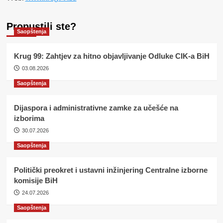
Propustili ste?
Saopštenja
Krug 99: Zahtjev za hitno objavljivanje Odluke CIK-a BiH
03.08.2026
Saopštenja
Dijaspora i administrativne zamke za učešće na
izborima
30.07.2026
Saopštenja
Politički preokret i ustavni inžinjering Centralne izborne
komisije BiH
24.07.2026
Saopštenja