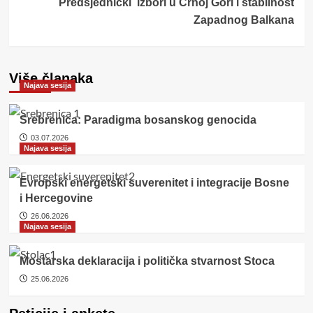
Predsjednički izbori u Crnoj Gori i stabilnost
Zapadnog Balkana
Više članaka
Najava sesija
Srebrenica: Paradigma bosanskog genocida
03.07.2026
Najava sesija
Evropski energetski suverenitet i integracije Bosne
i Hercegovine
26.06.2026
Najava sesija
Mostarska deklaracija i politička stvarnost Stoca
25.06.2026