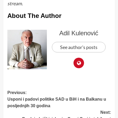
stream.
About The Author
Adil Kulenović
See author's posts
Post
Previous:
Usponi i padovi politike SAD u BiH i na Balkanu u
navigation
posljednjih 30 godina
Next: