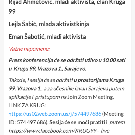
Rijad Ahmetović, mladi aktivista, član Kruga
99
Lejla Šabić, mlada aktivistkinja
Eman Šabotić, mladi aktivista
Važne napomene:
Press konferencija će se održati uživo u 10.00 sati
u Krugu 99, Vrazova 1., Sarajevo.
Takođe, i sesija će se održati
u prostorijama Kruga
99, Vrazova 1
., a za učesnike izvan Sarajeva putem
aplikacije i pristupom na
Join Zoom Meeting,
LINK ZA KRUG:
https://us02web.zoom.us/j/574497686
(Meeting
ID: 574 497 686).
Sesija će se moći pratiti i
putem
https://www.facebook.com/KRUG99– live