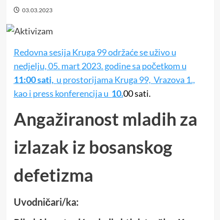
03.03.2023
Redovna sesija Kruga 99 održaće se uživo u
nedjelju, 05. mart 2023. godine sa početkom u
11:00 sati,
u prostorijama Kruga 99, Vrazova 1.,
kao i press konferencija u
10.
00 sati.
Angažiranost mladih za
izlazak iz bosanskog
defetizma
Uvodničari/ka: