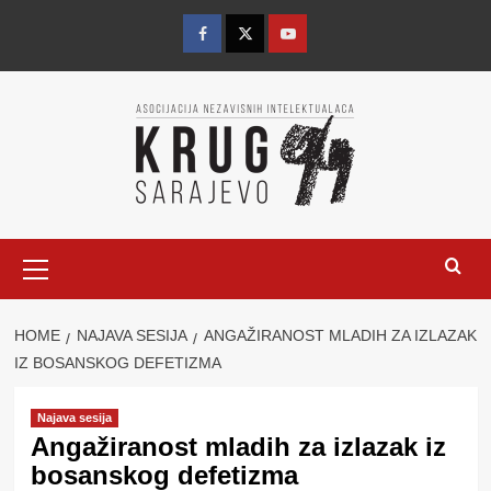
Skip
to
Facebook
Twitter
YouTube
content
Primary
Menu
HOME
NAJAVA SESIJA
ANGAŽIRANOST MLADIH ZA IZLAZAK
IZ BOSANSKOG DEFETIZMA
Najava sesija
Angažiranost mladih za izlazak iz
bosanskog defetizma