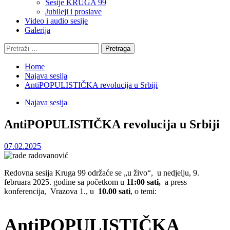
Sesije KRUGA 99
Jubileji i proslave
Video i audio sesije
Galerija
Pretraga:
Home
Najava sesija
AntiPOPULISTIČKA revolucija u Srbiji
Najava sesija
AntiPOPULISTIČKA revolucija u Srbiji
07.02.2025
Redovna sesija Kruga 99 održaće se „u živo“, u nedjelju, 9.
februara 2025. godine sa početkom u
11:00 sati,
a press
konferencija, Vrazova 1., u
10.00 sati
, o temi:
AntiPOPULISTIČKA