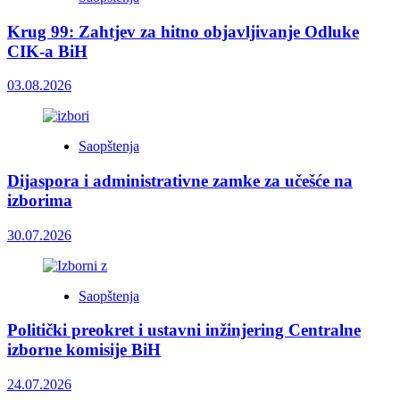
Krug 99: Zahtjev za hitno objavljivanje Odluke
CIK-a BiH
03.08.2026
Saopštenja
Dijaspora i administrativne zamke za učešće na
izborima
30.07.2026
Saopštenja
Politički preokret i ustavni inžinjering Centralne
izborne komisije BiH
24.07.2026