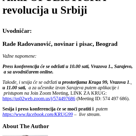
revolucija u Srbiji
Uvodničar:
Rade Radovanović, novinar i pisac, Beograd
Važne napomene:
Press konferencija će se održati u 10.00 sati, Vrazova 1., Sarajevo,
a sa uvodničarem online.
Takođe, i sesija će se održati
u prostorijama Kruga 99, Vrazova 1
.,
u 11.00 sati,
a za učesnike izvan Sarajeva putem aplikacije i
pristupom na
Join Zoom Meeting, LINK ZA KRUG:
https://us02web.zoom.us/j/574497686
(Meeting ID: 574 497 686).
Sesija i press konferencija će se moći pratiti i
putem
https://www.facebook.com/KRUG99
– live stream.
About The Author