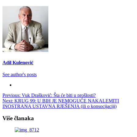
Adil Kulenović
See author's posts
Post
Previous:
Vuk Drašković: Šta će biti u prošlosti?
Next:
KRUG 99: U BIH JE NEMOGUĆE NAKALEMITI
navigation
INOSTRANA USTAVNA RJEŠENJA (ili o konsocijaciji)
Više članaka