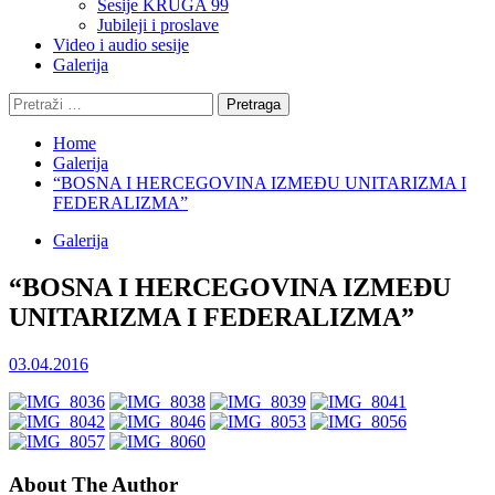
Sesije KRUGA 99
Jubileji i proslave
Video i audio sesije
Galerija
Pretraga:
Home
Galerija
“BOSNA I HERCEGOVINA IZMEĐU UNITARIZMA I
FEDERALIZMA”
Galerija
“BOSNA I HERCEGOVINA IZMEĐU
UNITARIZMA I FEDERALIZMA”
03.04.2016
About The Author