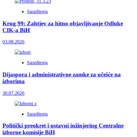
Saopštenja
Krug 99: Zahtjev za hitno objavljivanje Odluke
CIK-a BiH
03.08.2026
Saopštenja
Dijaspora i administrativne zamke za učešće na
izborima
30.07.2026
Saopštenja
Politički preokret i ustavni inžinjering Centralne
izborne komisije BiH