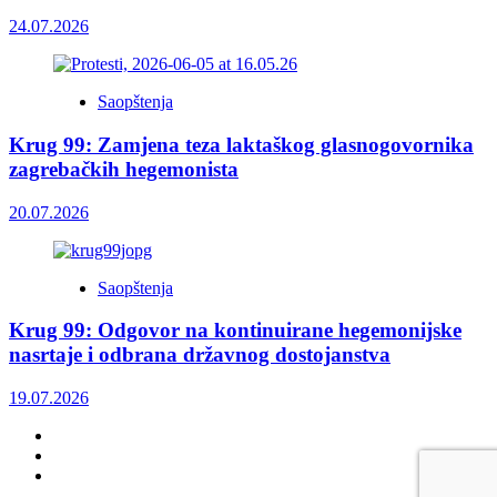
24.07.2026
Saopštenja
Krug 99: Zamjena teza laktaškog glasnogovornika
zagrebačkih hegemonista
20.07.2026
Saopštenja
Krug 99: Odgovor na kontinuirane hegemonijske
nasrtaje i odbrana državnog dostojanstva
19.07.2026
Facebook
Twitter
YouTube