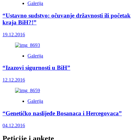
Galerija
“Ustavno sudstvo: očuvanje državnosti ili početak
kraja BiH?!”
19.12.2016
Galerija
“Izazovi sigurnosti u BiH”
12.12.2016
Galerija
“Genetičko naslijeđe Bosanaca i Hercegovaca”
04.12.2016
Peticije i ankete