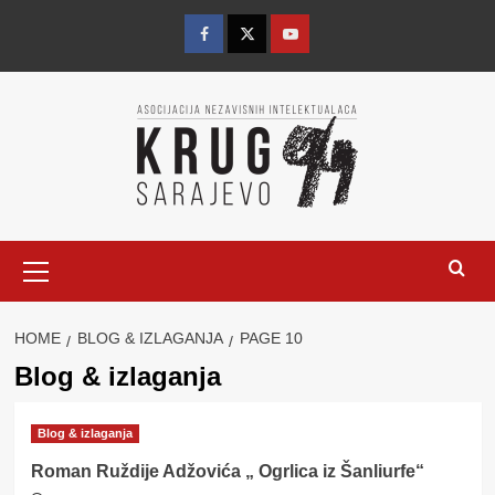
Skip
to
Facebook
Twitter
YouTube
content
Primary
Menu
HOME
BLOG & IZLAGANJA
PAGE 10
Blog & izlaganja
Blog & izlaganja
Roman Ruždije Adžovića „ Ogrlica iz Šanliurfe“