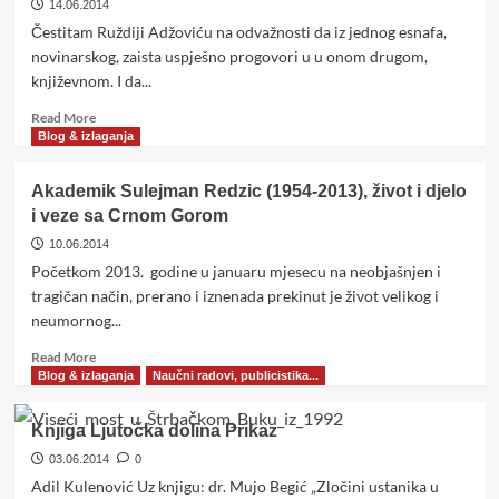
14.06.2014
Čestitam Ruždiji Adžoviću na odvažnosti da iz jednog esnafa,
novinarskog, zaista uspješno progovori u u onom drugom,
književnom. I da...
Read
Read More
more
Blog & izlaganja
about
Roman
Akademik Sulejman Redzic (1954-2013), život i djelo
Ruždije
i veze sa Crnom Gorom
Adžovića
„
10.06.2014
Ogrlica
Početkom 2013. godine u januaru mjesecu na neobjašnjen i
iz
tragičan način, prerano i iznenada prekinut je život velikog i
Šanliurfe“
neumornog...
Read
Read More
more
Blog & izlaganja
Naučni radovi, publicistika...
about
Akademik
Knjiga Ljutočka dolina Prikaz
Sulejman
Redzic
03.06.2014
0
(1954-
Adil Kulenović Uz knjigu: dr. Mujo Begić „Zločini ustanika u