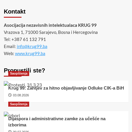
Kontakt
Asocijacija nezavisnih intelektualaca KRUG 99
Vrazova 1, 71000 Sarajevo, Bosna i Hercegovina
Tel: +387 61 132 791
Email:
info@krug99.ba
Web:
www.krug99.ba
Propustili ste?
Saopštenja
Krug 99: Zahtjev za hitno objavljivanje Odluke CIK-a BiH
03.08.2026
Saopštenja
Dijaspora i administrativne zamke za učešće na
izborima