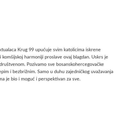
ektualaca Krug 99 upućuje svim katolicima iskrene
i komšijskoj harmoniji proslave ovaj blagdan. Uskrs je
i društvenom. Pozivamo sve bosanskohercegovačke
jepim i bezbrižnim. Samo u duhu zajedničkog uvažavanja
ima je bio i moguć i perspektivan za sve.