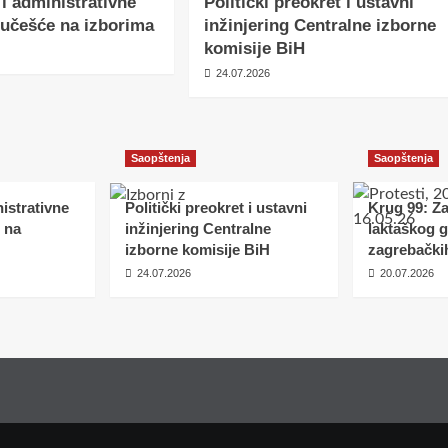
 i administrativne
Politički preokret i ustavni
učešće na izborima
inžinjering Centralne izborne
komisije BiH
24.07.2026
Saopštenja
Saopštenja
istrativne
Politički preokret i ustavni
Krug 99: Z
 na
inžinjering Centralne
laktaškog 
izborne komisije BiH
zagrebački
24.07.2026
20.07.2026