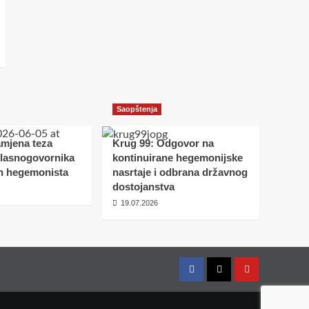
Saopštenja
amjena teza
Krug 99: Odgovor na
glasnogovornika
kontinuirane hegemonijske
h hegemonista
nasrtaje i odbrana državnog
dostojanstva
19.07.2026
Facebook
Twitter
YouTube