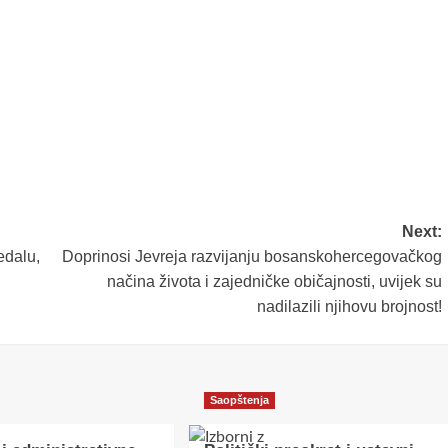
Next:
edalu,
Doprinosi Jevreja razvijanju bosanskohercegovačkog
načina života i zajedničke običajnosti, uvijek su
nadilazili njihovu brojnost!
Saopštenja