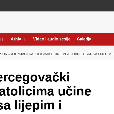
Arhiv
Video i audio sesije
Galerija
UNARODNJACI KATOLICIMA UČINE BLAGDANE USKRSA LIJEPIM I
rcegovački
atolicima učine
a lijepim i