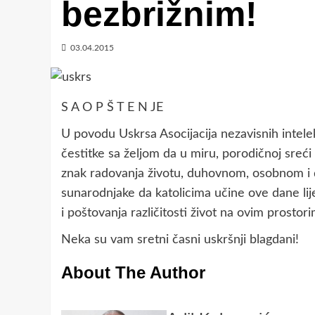
bezbrižnim!
03.04.2015
S A O P Š T E N JE
U povodu Uskrsa Asocijacija nezavisnih intel
čestitke sa željom da u miru, porodičnoj sreći 
znak radovanja životu, duhovnom, osobnom 
sunarodnjake da katolicima učine ove dane li
i poštovanja različitosti život na ovim prostor
Neka su vam sretni časni uskršnji blagdani!
About The Author