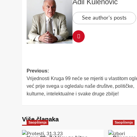
Adil Kulenović
See author's posts
Post
Previous:
Vrijednosti Kruga 99 neće se mjeriti u vlastitom ogl
navigation
već prije svega u ogledalu naše društve, političke,
kulturne, intelektualne i svake druge zbilje!
Više članaka
Saopštenja
Saopštenja