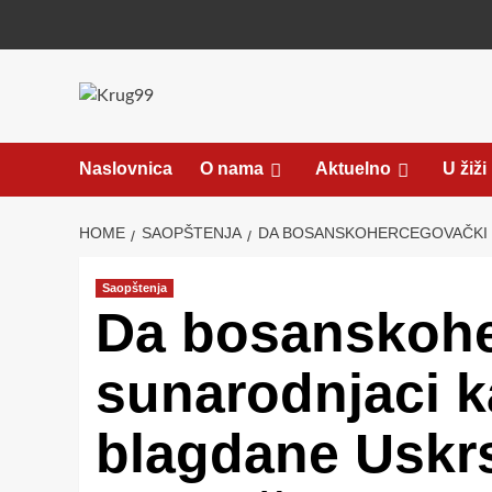
Skip
to
content
Naslovnica
O nama
Aktuelno
U žiži
HOME
SAOPŠTENJA
DA BOSANSKOHERCEGOVAČKI S
Saopštenja
Da bosanskohe
sunarodnjaci k
blagdane Uskrs