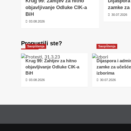
Krug 99: Zahtjev za hitno
Dijaspora
objavljivanje Odluke CIK-a
zamke za 
BiH
30.07.2026
03.08.2026
Propustili ste?
Saopštenja
Saopštenja
Krug 99: Zahtjev za hitno
Dijaspora i admin
objavljivanje Odluke CIK-a
zamke za učešće
BiH
izborima
03.08.2026
30.07.2026