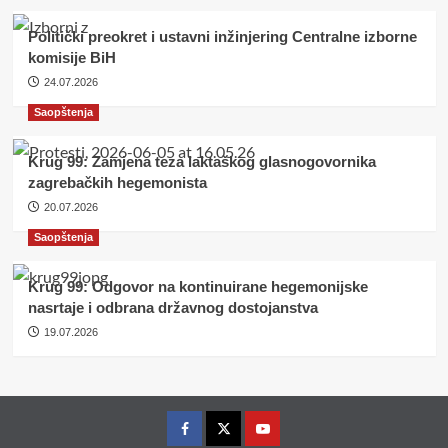
Politički preokret i ustavni inžinjering Centralne izborne
komisije BiH
24.07.2026
Saopštenja
Krug 99: Zamjena teza laktaškog glasnogovornika
zagrebačkih hegemonista
20.07.2026
Saopštenja
Krug 99: Odgovor na kontinuirane hegemonijske
nasrtaje i odbrana državnog dostojanstva
19.07.2026
Facebook
Twitter
YouTube