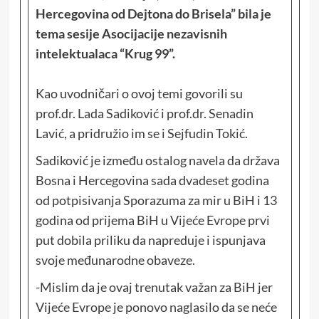
Hercegovina od Dejtona do Brisela” bila je
tema sesije Asocijacije nezavisnih
intelektualaca “Krug 99”.
Kao uvodničari o ovoj temi govorili su
prof.dr. Lada Sadiković i prof.dr. Senadin
Lavić, a pridružio im se i Sejfudin Tokić.
Sadiković je između ostalog navela da država
Bosna i Hercegovina sada dvadeset godina
od potpisivanja Sporazuma za mir u BiH i 13
godina od prijema BiH u Vijeće Evrope prvi
put dobila priliku da napreduje i ispunjava
svoje međunarodne obaveze.
-Mislim da je ovaj trenutak važan za BiH jer
Vijeće Evrope je ponovo naglasilo da se neće