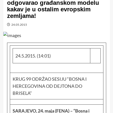
odgovarao građanskom modelu
kakav je u ostalim evropskim
zemljama!
24.05.2015
24.5.2015. (14:01)
KRUG 99 ODRŽAO SESIJU “BOSNA I
HERCEGOVINA OD DEJTONA DO
BRISELA”
SARAJEVO, 24. maja (FENA) – “Bosna i