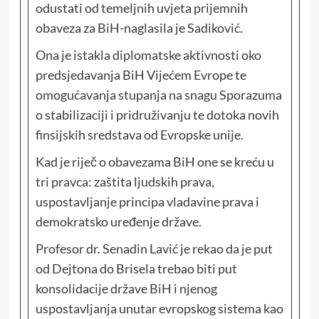
odustati od temeljnih uvjeta prijemnih
obaveza za BiH-naglasila je Sadiković.
Ona je istakla diplomatske aktivnosti oko
predsjedavanja BiH Vijećem Evrope te
omogućavanja stupanja na snagu Sporazuma
o stabilizaciji i pridruživanju te dotoka novih
finsijskih sredstava od Evropske unije.
Kad je riječ o obavezama BiH one se kreću u
tri pravca: zaštita ljudskih prava,
uspostavljanje principa vladavine prava i
demokratsko uređenje države.
Profesor dr. Senadin Lavić je rekao da je put
od Dejtona do Brisela trebao biti put
konsolidacije države BiH i njenog
uspostavljanja unutar evropskog sistema kao