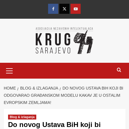
Skip
to
Facebook
Twitter
YouTube
content
Primary
Menu
HOME
BLOG & IZLAGANJA
DO NOVOG USTAVA BIH KOJI BI
ODGOVARAO GRAĐANSKOM MODELU KAKAV JE U OSTALIM
EVROPSKIM ZEMLJAMA!
Blog & izlaganja
Do novog Ustava BiH koji bi