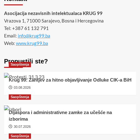
Asocijacija nezavisnih intelektualaca KRUG 99
Vrazova 1, 71000 Sarajevo, Bosna i Hercegovina
Tel: +387 61 132 791
Email:
info@krug99.ba
Web:
www.krug99.ba
Propustili ste?
Saopštenja
Krug 99: Zahtjev za hitno objavljivanje Odluke CIK-a BiH
03.08.2026
Saopštenja
Dijaspora i administrativne zamke za učešće na
izborima
30.07.2026
Saopštenja