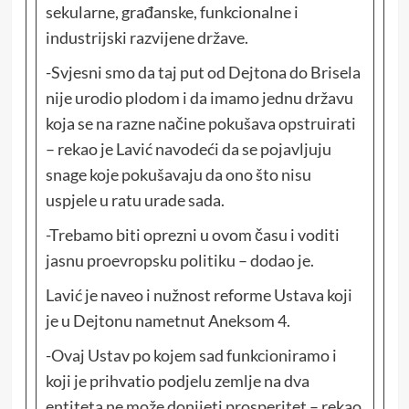
sekularne, građanske, funkcionalne i
industrijski razvijene države.
-Svjesni smo da taj put od Dejtona do Brisela
nije urodio plodom i da imamo jednu državu
koja se na razne načine pokušava opstruirati
– rekao je Lavić navodeći da se pojavljuju
snage koje pokušavaju da ono što nisu
uspjele u ratu urade sada.
-Trebamo biti oprezni u ovom času i voditi
jasnu proevropsku politiku – dodao je.
Lavić je naveo i nužnost reforme Ustava koji
je u Dejtonu nametnut Aneksom 4.
-Ovaj Ustav po kojem sad funkcioniramo i
koji je prihvatio podjelu zemlje na dva
entiteta ne može donijeti prosperitet – rekao