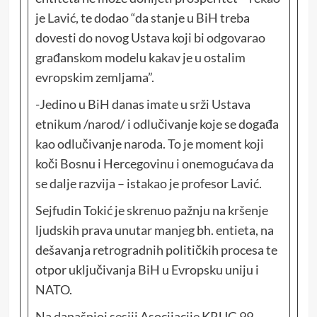
je Lavić, te dodao “da stanje u BiH treba
dovesti do novog Ustava koji bi odgovarao
građanskom modelu kakav je u ostalim
evropskim zemljama”.
-Jedino u BiH danas imate u srži Ustava
etnikum /narod/ i odlučivanje koje se događa
kao odlučivanje naroda. To je moment koji
koči Bosnu i Hercegovinu i onemogućava da
se dalje razvija – istakao je profesor Lavić.
Sejfudin Tokić je skrenuo pažnju na kršenje
ljudskih prava unutar manjeg bh. entieta, na
dešavanja retrogradnih političkih procesa te
otpor uključivanja BiH u Evropsku uniju i
NATO.
Na današnjoj sesiji Asocijacije KRUG 99