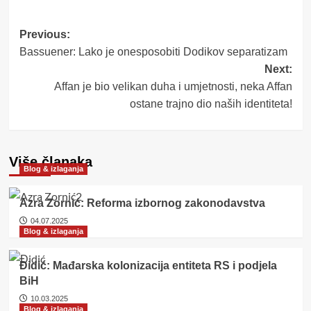
Post
Previous:
Bassuener: Lako je onesposobiti Dodikov separatizam
navigation
Next:
Affan je bio velikan duha i umjetnosti, neka Affan
ostane trajno dio naših identiteta!
Više članaka
Blog & izlaganja
Azra Zornić: Reforma izbornog zakonodavstva
04.07.2025
Blog & izlaganja
Đidić: Mađarska kolonizacija entiteta RS i podjela
BiH
10.03.2025
Blog & izlaganja