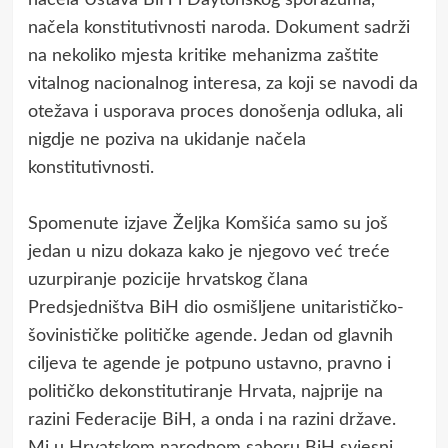
načela konstitutivnosti naroda. Dokument sadrži
na nekoliko mjesta kritike mehanizma zaštite
vitalnog nacionalnog interesa, za koji se navodi da
otežava i usporava proces donošenja odluka, ali
nigdje ne poziva na ukidanje načela
konstitutivnosti.
Spomenute izjave Željka Komšića samo su još
jedan u nizu dokaza kako je njegovo već treće
uzurpiranje pozicije hrvatskog člana
Predsjedništva BiH dio osmišljene unitarističko-
šovinističke političke agende. Jedan od glavnih
ciljeva te agende je potpuno ustavno, pravno i
političko dekonstitutiranje Hrvata, najprije na
razini Federacije BiH, a onda i na razini države.
Mi u Hrvatskom narodnom saboru BiH svjesni