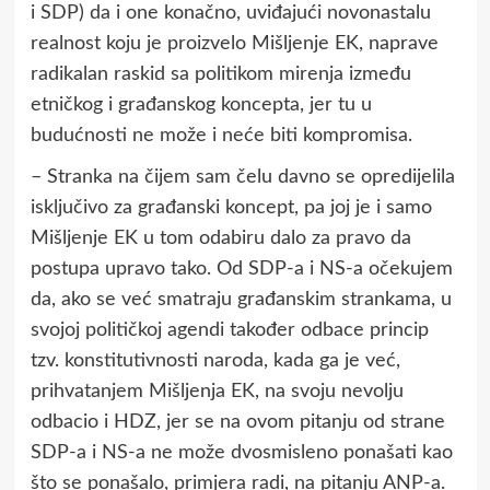
i SDP) da i one konačno, uviđajući novonastalu
realnost koju je proizvelo Mišljenje EK, naprave
radikalan raskid sa politikom mirenja između
etničkog i građanskog koncepta, jer tu u
budućnosti ne može i neće biti kompromisa.
– Stranka na čijem sam čelu davno se opredijelila
isključivo za građanski koncept, pa joj je i samo
Mišljenje EK u tom odabiru dalo za pravo da
postupa upravo tako. Od SDP-a i NS-a očekujem
da, ako se već smatraju građanskim strankama, u
svojoj političkoj agendi također odbace princip
tzv. konstitutivnosti naroda, kada ga je već,
prihvatanjem Mišljenja EK, na svoju nevolju
odbacio i HDZ, jer se na ovom pitanju od strane
SDP-a i NS-a ne može dvosmisleno ponašati kao
što se ponašalo, primjera radi, na pitanju ANP-a.