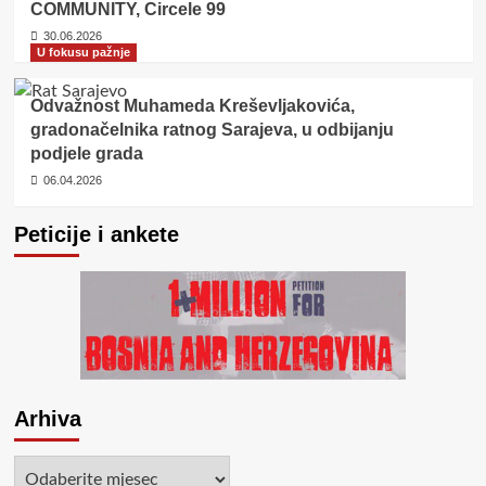
COMMUNITY, Circele 99
30.06.2026
U fokusu pažnje
Odvažnost Muhameda Kreševljakovića,
gradonačelnika ratnog Sarajeva, u odbijanju
podjele grada
06.04.2026
Peticije i ankete
Arhiva
Arhiva