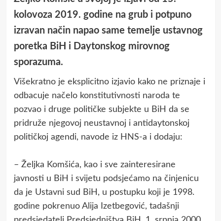
kolovoza 2019. godine na grub i potpuno
izravan način napao same temelje ustavnog
poretka BiH i Daytonskog mirovnog
sporazuma.
Višekratno je eksplicitno izjavio kako ne priznaje i
odbacuje načelo konstitutivnosti naroda te
pozvao i druge političke subjekte u BiH da se
pridruže njegovoj neustavnoj i antidaytonskoj
političkoj agendi, navode iz HNS-a i dodaju:
– Željka Komšića, kao i sve zainteresirane
javnosti u BiH i svijetu podsjećamo na činjenicu
da je Ustavni sud BiH, u postupku koji je 1998.
godine pokrenuo Alija Izetbegović, tadašnji
predsjedatelj Predsjedništva BiH, 1. srpnja 2000.