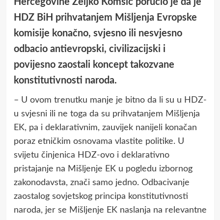
Hercegovine Željko Komšić poručio je da je
HDZ BiH prihvatanjem Mišljenja Evropske
komisije konačno, svjesno ili nesvjesno
odbacio antievropski, civilizacijski i
povijesno zaostali koncept takozvane
konstitutivnosti naroda.
– U ovom trenutku manje je bitno da li su u HDZ-
u svjesni ili ne toga da su prihvatanjem Mišljenja
EK, pa i deklarativnim, zauvijek nanijeli konačan
poraz etničkim osnovama vlastite politike. U
svijetu činjenica HDZ-ovo i deklarativno
pristajanje na Mišljenje EK u pogledu izbornog
zakonodavsta, znači samo jedno. Odbacivanje
zaostalog sovjetskog principa konstitutivnosti
naroda, jer se Mišljenje EK naslanja na relevantne