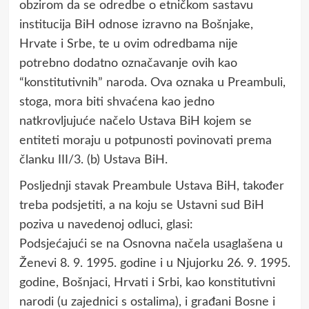
obzirom da se odredbe o etničkom sastavu
institucija BiH odnose izravno na Bošnjake,
Hrvate i Srbe, te u ovim odredbama nije
potrebno dodatno označavanje ovih kao
“konstitutivnih” naroda. Ova oznaka u Preambuli,
stoga, mora biti shvaćena kao jedno
natkrovljujuće načelo Ustava BiH kojem se
entiteti moraju u potpunosti povinovati prema
članku III/3. (b) Ustava BiH.
Posljednji stavak Preambule Ustava BiH, također
treba podsjetiti, a na koju se Ustavni sud BiH
poziva u navedenoj odluci, glasi:
Podsjećajući se na Osnovna načela usaglašena u
Ženevi 8. 9. 1995. godine i u Njujorku 26. 9. 1995.
godine, Bošnjaci, Hrvati i Srbi, kao konstitutivni
narodi (u zajednici s ostalima), i građani Bosne i