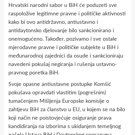
Hrvatski narodni sabor u BiH će poduzeti sve
raspoložive legitimne pravne i političke aktivnosti
kako bi ovo antidržavno, antiustavno i
antidaytonsko djelovanje bilo sankcionirano i
onemogućeno. Također, pozivamo i sve ostale
mjerodavne pravne i političke subjekte u BiH i
međunarodnoj zajednici da osude i sankcioniraju
navedeni pokušaj negiranja i rušenja ustavno-
pravnog poretka BiH.
Svoje opasne antiustavne postupke Komšić
pokušava opravdati vlastitim (pogrešnim)
tumačenjem Mišljenja Europske komisije o
zahtjevu BiH za članstvo u EU, u kojem se na bilo
koji način ne poistovjećuje osiguranje prava
kandidiranja na izborima s ukidanjem temeljnog
načela Ustava BiH i Daytonskog sporazuma,