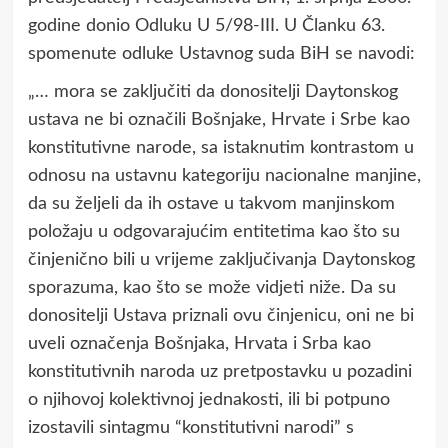
godine donio Odluku U 5/98-III. U Članku 63.
spomenute odluke Ustavnog suda BiH se navodi:
„… mora se zaključiti da donositelji Daytonskog
ustava ne bi označili Bošnjake, Hrvate i Srbe kao
konstitutivne narode, sa istaknutim kontrastom u
odnosu na ustavnu kategoriju nacionalne manjine,
da su željeli da ih ostave u takvom manjinskom
položaju u odgovarajućim entitetima kao što su
činjenično bili u vrijeme zaključivanja Daytonskog
sporazuma, kao što se može vidjeti niže. Da su
donositelji Ustava priznali ovu činjenicu, oni ne bi
uveli označenja Bošnjaka, Hrvata i Srba kao
konstitutivnih naroda uz pretpostavku u pozadini
o njihovoj kolektivnoj jednakosti, ili bi potpuno
izostavili sintagmu “konstitutivni narodi” s