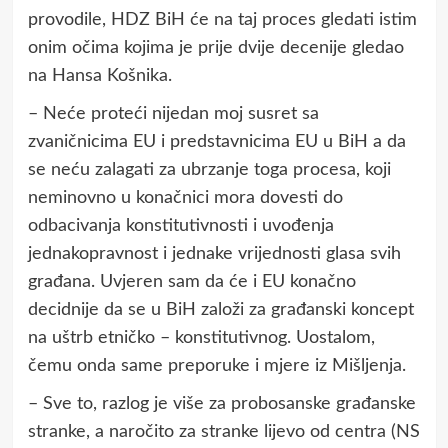
provodile, HDZ BiH će na taj proces gledati istim
onim očima kojima je prije dvije decenije gledao
na Hansa Košnika.
– Neće proteći nijedan moj susret sa
zvaničnicima EU i predstavnicima EU u BiH a da
se neću zalagati za ubrzanje toga procesa, koji
neminovno u konačnici mora dovesti do
odbacivanja konstitutivnosti i uvođenja
jednakopravnost i jednake vrijednosti glasa svih
građana. Uvjeren sam da će i EU konačno
decidnije da se u BiH založi za građanski koncept
na uštrb etničko – konstitutivnog. Uostalom,
čemu onda same preporuke i mjere iz Mišljenja.
– Sve to, razlog je više za probosanske građanske
stranke, a naročito za stranke lijevo od centra (NS