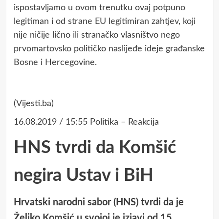
ispostavljamo u ovom trenutku ovaj potpuno
legitiman i od strane EU legitimiran zahtjev, koji
nije ničije lično ili stranačko vlasništvo nego
prvomartovsko političko naslijeđe ideje građanske
Bosne i Hercegovine.
(Vijesti.ba)
16.08.2019 / 15:55 Politika – Reakcija
HNS tvrdi da Komšić
negira Ustav i BiH
Hrvatski narodni sabor (HNS) tvrdi da je
Željko Komšić u svojoj je izjavi od 15.