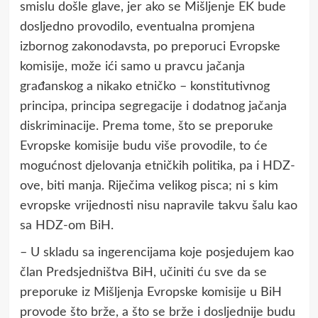
smislu došle glave, jer ako se Mišljenje EK bude
dosljedno provodilo, eventualna promjena
izbornog zakonodavsta, po preporuci Evropske
komisije, može ići samo u pravcu jačanja
građanskog a nikako etničko – konstitutivnog
principa, principa segregacije i dodatnog jačanja
diskriminacije. Prema tome, što se preporuke
Evropske komisije budu više provodile, to će
mogućnost djelovanja etničkih politika, pa i HDZ-
ove, biti manja. Riječima velikog pisca; ni s kim
evropske vrijednosti nisu napravile takvu šalu kao
sa HDZ-om BiH.
– U skladu sa ingerencijama koje posjedujem kao
član Predsjedništva BiH, učiniti ću sve da se
preporuke iz Mišljenja Evropske komisije u BiH
provode što brže, a što se brže i dosljednije budu