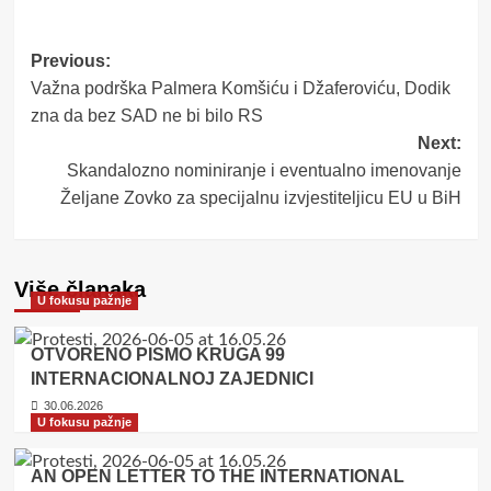
Post
Previous:
Važna podrška Palmera Komšiću i Džaferoviću, Dodik
navigation
zna da bez SAD ne bi bilo RS
Next:
Skandalozno nominiranje i eventualno imenovanje
Željane Zovko za specijalnu izvjestiteljicu EU u BiH
Više članaka
U fokusu pažnje
OTVORENO PISMO KRUGA 99
INTERNACIONALNOJ ZAJEDNICI
30.06.2026
U fokusu pažnje
AN OPEN LETTER TO THE INTERNATIONAL