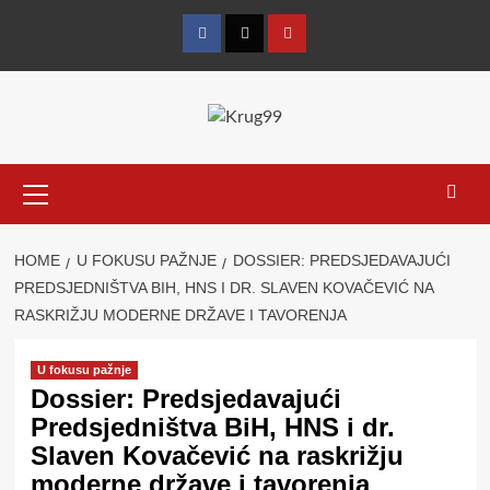
Skip
to
Facebook
Twitter
YouTube
content
Primary
Menu
HOME
U FOKUSU PAŽNJE
DOSSIER: PREDSJEDAVAJUĆI
PREDSJEDNIŠTVA BIH, HNS I DR. SLAVEN KOVAČEVIĆ NA
RASKRIŽJU MODERNE DRŽAVE I TAVORENJA
U fokusu pažnje
Dossier: Predsjedavajući
Predsjedništva BiH, HNS i dr.
Slaven Kovačević na raskrižju
moderne države i tavorenja