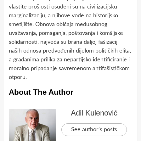
vlastite prošlosti osuđeni su na civilizacijsku
marginalizaciju, a njihove vođe na historijsko
smetljište. Obnova običaja međusobnog
uvažavanja, pomaganja, poštovanja i komšijske
solidarnosti, najveća su brana daljoj fašizaciji
naših odnosa predvođenih dijelom političkih elita,
a građanima prilika za nepartijsko identificiranje i
moralno pripadanje savremenom antifašističkom
otporu.
About The Author
Adil Kulenović
See author's posts