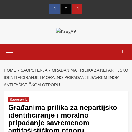
Skip
to
Facebook
Twitter
YouTube
content
Primary
Menu
HOME
SAOPŠTENJA
GRAĐANIMA PRILIKA ZA NEPARTIJSKO
IDENTIFICIRANJE I MORALNO PRIPADANJE SAVREMENOM
ANTIFAŠISTIČKOM OTPORU
Saopštenja
Građanima prilika za nepartijsko
identificiranje i moralno
pripadanje savremenom
antifašističkom otporu