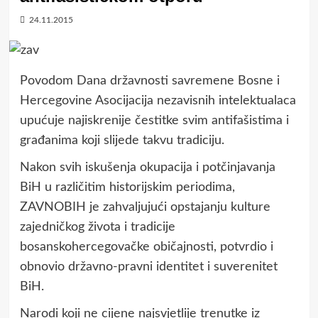
24.11.2015
Povodom Dana državnosti savremene Bosne i
Hercegovine Asocijacija nezavisnih intelektualaca
upućuje najiskrenije čestitke svim antifašistima i
građanima koji slijede takvu tradiciju.
Nakon svih iskušenja okupacija i potčinjavanja
BiH u različitim historijskim periodima,
ZAVNOBIH je zahvaljujući opstajanju kulture
zajedničkog života i tradicije
bosanskohercegovačke običajnosti, potvrdio i
obnovio državno-pravni identitet i suverenitet
BiH.
Narodi koji ne cijene najsvjetlije trenutke iz