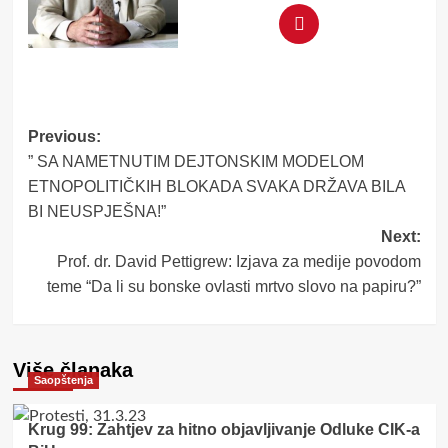
Post
Previous:
” SA NAMETNUTIM DEJTONSKIM MODELOM
navigation
ETNOPOLITIČKIH BLOKADA SVAKA DRŽAVA BILA
BI NEUSPJEŠNA!”
Next:
Prof. dr. David Pettigrew: Izjava za medije povodom
teme “Da li su bonske ovlasti mrtvo slovo na papiru?”
Više članaka
Saopštenja
Krug 99: Zahtjev za hitno objavljivanje Odluke CIK-a