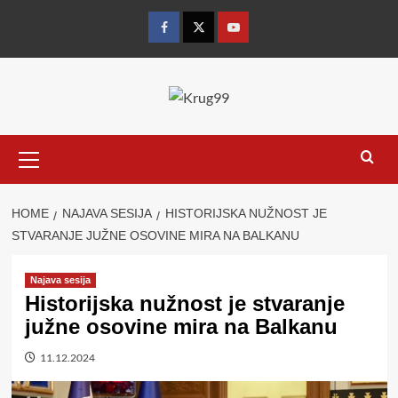
Skip
to
Facebook
Twitter
YouTube
content
Primary
Menu
HOME
NAJAVA SESIJA
HISTORIJSKA NUŽNOST JE
STVARANJE JUŽNE OSOVINE MIRA NA BALKANU
Najava sesija
Historijska nužnost je stvaranje
južne osovine mira na Balkanu
11.12.2024