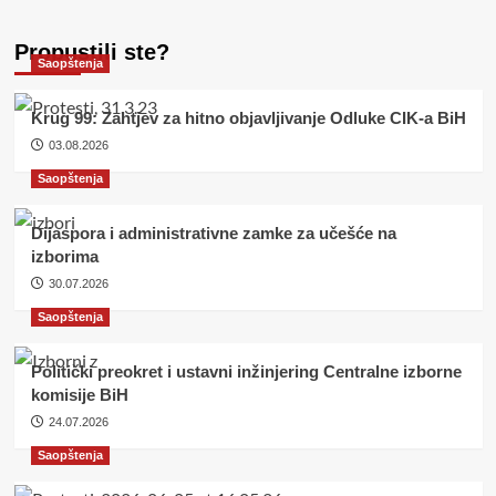
Propustili ste?
Saopštenja
Krug 99: Zahtjev za hitno objavljivanje Odluke CIK-a BiH
03.08.2026
Saopštenja
Dijaspora i administrativne zamke za učešće na
izborima
30.07.2026
Saopštenja
Politički preokret i ustavni inžinjering Centralne izborne
komisije BiH
24.07.2026
Saopštenja