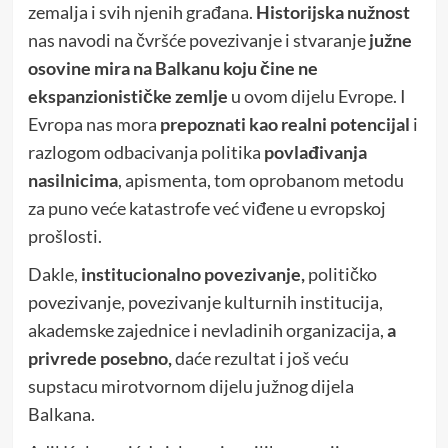
zemalja i svih njenih građana.
Historijska nužnost
nas navodi na čvršće povezivanje i stvaranje
južne
osovine mira na Balkanu koju čine ne
ekspanzionističke zemlje
u ovom dijelu Evrope. I
Evropa nas mora
prepoznati kao realni potencijal
i
razlogom odbacivanja politika
povlađivanja
nasilnicima
, apismenta, tom oprobanom metodu
za puno veće katastrofe već viđene u evropskoj
prošlosti.
Dakle,
institucionalno povezivanje,
političko
povezivanje, povezivanje kulturnih institucija,
akademske zajednice i nevladinih organizacija,
a
privrede posebno,
daće rezultat i još veću
supstacu mirotvornom dijelu južnog dijela
Balkana.