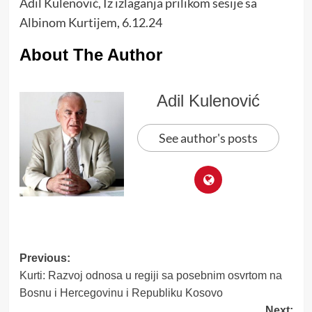
Adil Kulenović, Iz izlaganja prilikom sesije sa
Albinom Kurtijem, 6.12.24
About The Author
Adil Kulenović
See author's posts
Post
Previous:
Kurti: Razvoj odnosa u regiji sa posebnim osvrtom na
navigation
Bosnu i Hercegovinu i Republiku Kosovo
Next: