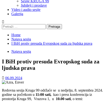
Sesije KRUGA 99
Jubileji i proslave
Video i audio sesije
Galerija
Pretraga:
Home
Najava sesija
I BiH protiv presuda Evropskog suda za ljudska prava
Najava sesija
I BiH protiv presuda Evropskog suda za
ljudska prava
06.09.2024
Redovna sesija Kruga 99 održaće se u nedjelju, 8. septembra 2024.
godine sa početkom u
11:00 sati,
kao i press konferencija iz
prostorija Kruga 99, Vrazova 1, u
10.00 sati
, o temi: