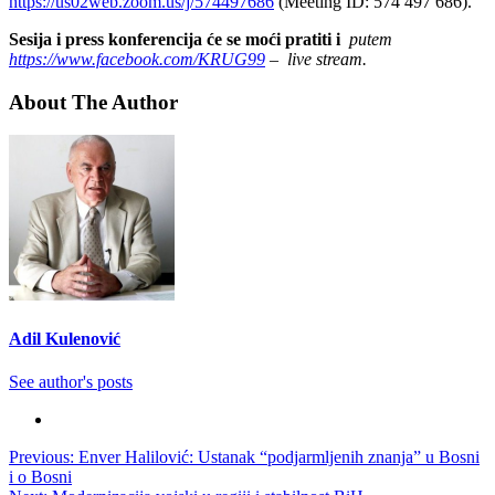
https://us02web.zoom.us/j/574497686
(Meeting ID: 574 497 686).
Sesija i press konferencija će se moći pratiti i
putem
https://www.facebook.com/KRUG99
– live stream.
About The Author
Adil Kulenović
See author's posts
Post
Previous:
Enver Halilović: Ustanak “podjarmljenih znanja” u Bosni
i o Bosni
navigation