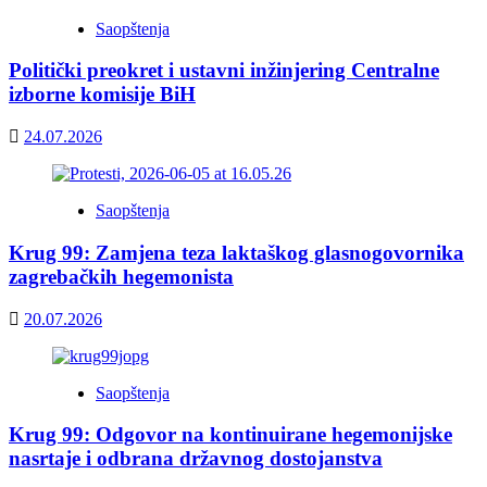
Saopštenja
Politički preokret i ustavni inžinjering Centralne
izborne komisije BiH
24.07.2026
Saopštenja
Krug 99: Zamjena teza laktaškog glasnogovornika
zagrebačkih hegemonista
20.07.2026
Saopštenja
Krug 99: Odgovor na kontinuirane hegemonijske
nasrtaje i odbrana državnog dostojanstva