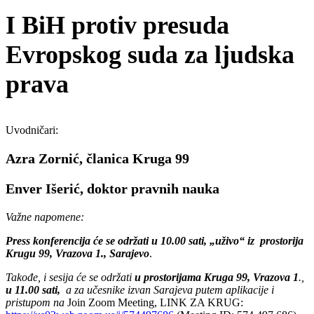
I BiH protiv presuda
Evropskog suda za ljudska
prava
Uvodničari:
Azra Zornić, članica Kruga 99
Enver Išerić, doktor pravnih nauka
Važne napomene:
Press konferencija će se održati u 10.00 sati, „uživo“ iz prostorija
Krugu 99, Vrazova 1., Sarajevo
.
Takođe, i sesija će se održati
u prostorijama Kruga 99, Vrazova 1
.,
u 11.00 sati,
a za učesnike izvan Sarajeva putem aplikacije i
pristupom na
Join Zoom Meeting, LINK ZA KRUG: