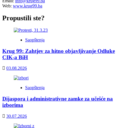
Email:
info@krug99.ba
Web:
www.krug99.ba
Propustili ste?
Saopštenja
Krug 99: Zahtjev za hitno objavljivanje Odluke
CIK-a BiH
03.08.2026
Saopštenja
Dijaspora i administrativne zamke za učešće na
izborima
30.07.2026