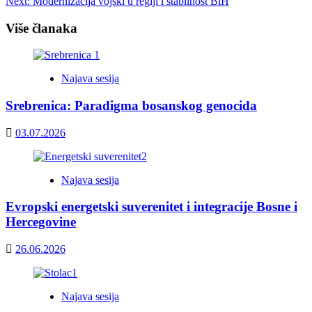
Next:
Modernizacija vojski u regiji i stabilnost BiH
Više članaka
Najava sesija
Srebrenica: Paradigma bosanskog genocida
03.07.2026
Najava sesija
Evropski energetski suverenitet i integracije Bosne i
Hercegovine
26.06.2026
Najava sesija