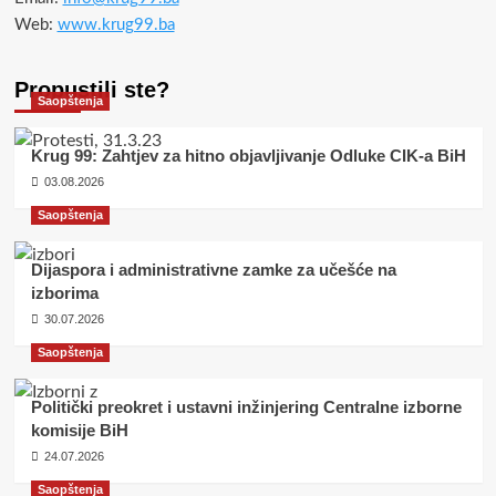
Web:
www.krug99.ba
Propustili ste?
Saopštenja
Krug 99: Zahtjev za hitno objavljivanje Odluke CIK-a BiH
03.08.2026
Saopštenja
Dijaspora i administrativne zamke za učešće na
izborima
30.07.2026
Saopštenja
Politički preokret i ustavni inžinjering Centralne izborne
komisije BiH
24.07.2026
Saopštenja