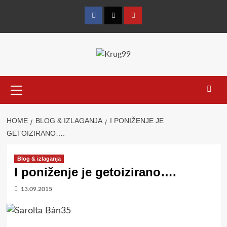
Skip
to
Facebook
Twitter
YouTube
content
Primary
Menu
HOME
BLOG & IZLAGANJA
I PONIŽENJE JE
GETOIZIRANO….
Blog & izlaganja
I poniženje je getoizirano….
13.09.2015