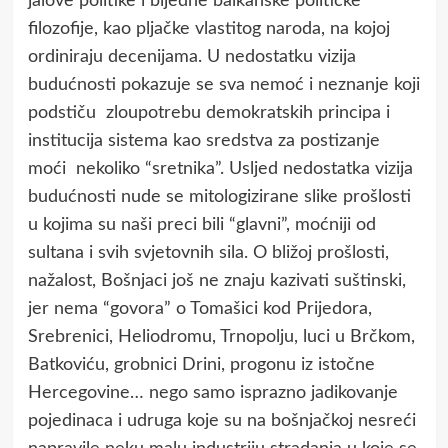
jalove politike i bijedne balkanske političke
filozofije, kao pljačke vlastitog naroda, na kojoj
ordiniraju decenijama. U nedostatku vizija
budućnosti pokazuje se sva nemoć i neznanje koji
podstiču zloupotrebu demokratskih principa i
institucija sistema kao sredstva za postizanje
moći nekoliko “sretnika”. Usljed nedostatka vizija
budućnosti nude se mitologizirane slike prošlosti
u kojima su naši preci bili “glavni”, moćniji od
sultana i svih svjetovnih sila. O bližoj prošlosti,
nažalost, Bošnjaci još ne znaju kazivati suštinski,
jer nema “govora” o Tomašici kod Prijedora,
Srebrenici, Heliodromu, Trnopolju, luci u Brčkom,
Batkoviću, grobnici Drini, progonu iz istočne
Hercegovine… nego samo isprazno jadikovanje
pojedinaca i udruga koje su na bošnjačkoj nesreći