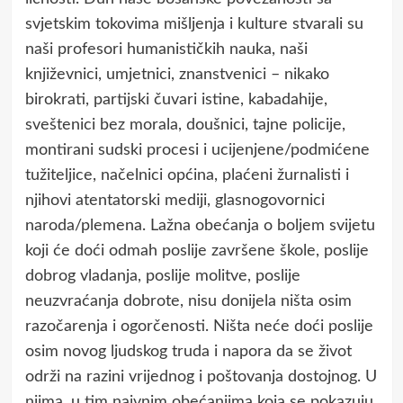
svjetskim tokovima mišljenja i kulture stvarali su
naši profesori humanističkih nauka, naši
književnici, umjetnici, znanstvenici – nikako
birokrati, partijski čuvari istine, kabadahije,
sveštenici bez morala, doušnici, tajne policije,
montirani sudski procesi i ucijenjene/podmićene
tužiteljice, načelnici općina, plaćeni žurnalisti i
njihovi atentatorski mediji, glasnogovornici
naroda/plemena. Lažna obećanja o boljem svijetu
koji će doći odmah poslije završene škole, poslije
dobrog vladanja, poslije molitve, poslije
neuzvraćanja dobrote, nisu donijela ništa osim
razočarenja i ogorčenosti. Ništa neće doći poslije
osim novog ljudskog truda i napora da se život
održi na razini vrijednog i poštovanja dostojnog. U
njima, u tim naivnim obećanjima koja se pokazuju