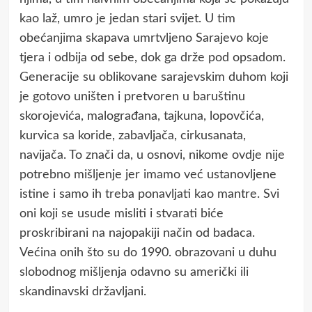
kao laž, umro je jedan stari svijet. U tim
obećanjima skapava umrtvljeno Sarajevo koje
tjera i odbija od sebe, dok ga drže pod opsadom.
Generacije su oblikovane sarajevskim duhom koji
je gotovo uništen i pretvoren u baruštinu
skorojevića, malograđana, tajkuna, lopovčića,
kurvica sa koride, zabavljača, cirkusanata,
navijača. To znači da, u osnovi, nikome ovdje nije
potrebno mišljenje jer imamo već ustanovljene
istine i samo ih treba ponavljati kao mantre. Svi
oni koji se usude misliti i stvarati biće
proskribirani na najopakiji način od badaca.
Većina onih što su do 1990. obrazovani u duhu
slobodnog mišljenja odavno su američki ili
skandinavski državljani.