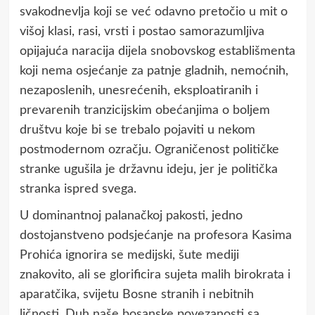
svakodnevlja koji se već odavno pretočio u mit o
višoj klasi, rasi, vrsti i postao samorazumljiva
opijajuća naracija dijela snobovskog establišmenta
koji nema osjećanje za patnje gladnih, nemoćnih,
nezaposlenih, unesrećenih, eksploatiranih i
prevarenih tranzicijskim obećanjima o boljem
društvu koje bi se trebalo pojaviti u nekom
postmodernom ozračju. Ograničenost političke
stranke ugušila je državnu ideju, jer je politička
stranka ispred svega.
U dominantnoj palanačkoj pakosti, jedno
dostojanstveno podsjećanje na profesora Kasima
Prohića ignorira se medijski, šute mediji
znakovito, ali se glorificira sujeta malih birokrata i
aparatčika, svijetu Bosne stranih i nebitnih
ličnosti. Duh naše bosanske povezanosti sa