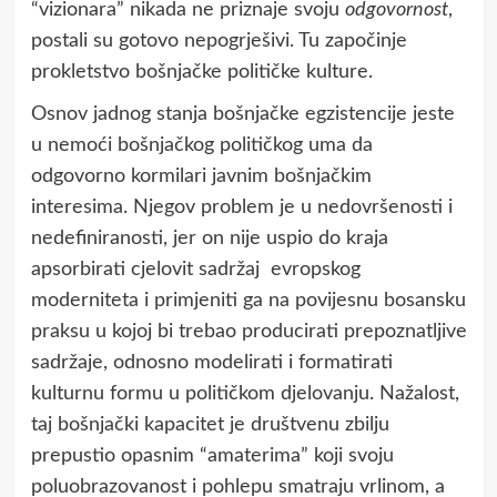
“vizionara” nikada ne priznaje svoju
odgovornost
,
postali su gotovo nepogrješivi. Tu započinje
prokletstvo bošnjačke političke kulture.
Osnov jadnog stanja bošnjačke egzistencije jeste
u nemoći bošnjačkog političkog uma da
odgovorno kormilari javnim bošnjačkim
interesima. Njegov problem je u nedovršenosti i
nedefiniranosti, jer on nije uspio do kraja
apsorbirati cjelovit sadržaj evropskog
moderniteta i primjeniti ga na povijesnu bosansku
praksu u kojoj bi trebao producirati prepoznatljive
sadržaje, odnosno modelirati i formatirati
kulturnu formu u političkom djelovanju. Nažalost,
taj bošnjački kapacitet je društvenu zbilju
prepustio opasnim “amaterima” koji svoju
poluobrazovanost i pohlepu smatraju vrlinom, a