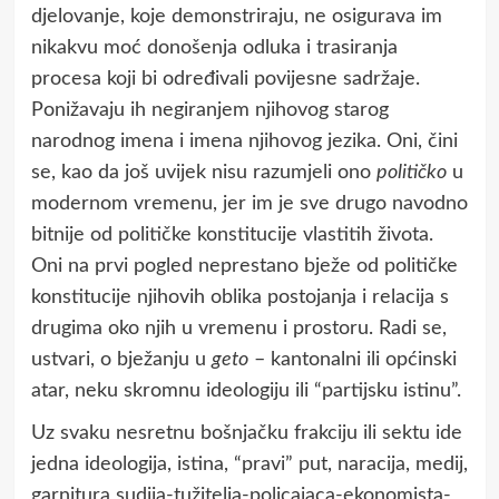
djelovanje, koje demonstriraju, ne osigurava im
nikakvu moć donošenja odluka i trasiranja
procesa koji bi određivali povijesne sadržaje.
Ponižavaju ih negiranjem njihovog starog
narodnog imena i imena njihovog jezika. Oni, čini
se, kao da još uvijek nisu razumjeli ono
političko
u
modernom vremenu, jer im je sve drugo navodno
bitnije od političke konstitucije vlastitih života.
Oni na prvi pogled neprestano bježe od političke
konstitucije njihovih oblika postojanja i relacija s
drugima oko njih u vremenu i prostoru. Radi se,
ustvari, o bježanju u
geto
– kantonalni ili općinski
atar, neku skromnu ideologiju ili “partijsku istinu”.
Uz svaku nesretnu bošnjačku frakciju ili sektu ide
jedna ideologija, istina, “pravi” put, naracija, medij,
garnitura sudija-tužitelja-policajaca-ekonomista-