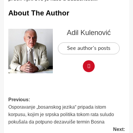
About The Author
Adil Kulenović
See author's posts
Post
Previous:
Osporavanje „bosanskog jezika“ pripada istom
navigation
korpusu, kojim je srpska politika tokom rata suludo
pokušala da potpuno dezavuiše termin Bosna
Next: