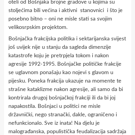
oteli od Bošnjaka brojne gradove u kojima su
stoljećima bili većina i aktivni stanovnici i što je
posebno bitno – oni ne misle stati sa svojim
velikosrpskim projektom.
Bošnjačka frakcijska politika i sektarijanska svijest
još uvijek nije u stanju da sagleda dimenzije
katastrofe koju je pretrpjela tokom i nakon
agresije 1992-1995. Bošnjačke političke frakcije
se uglavnom ponašaju kao nojevi s glavom u
pijesku. Poneka frakcija ukazuje na momente te
strašne kataklizme nakon agresije, ali samo da bi
kontrirala drugoj bošnjačkoj frakciji ili da bi joj
napakostila. Bošnjaci u politici ne misle
državnički, nego stranački, dakle, ograničeno i
nefunkcionalo. Sve iz inata! Na djelu je
malograđanska, populistička feudalizacija sadržaja