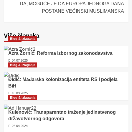
DA, MOGUĆE JE DA EUROPA JEDNOGA DANA
POSTANE VEĆINSKI MUSLIMANSKA
Više članaka
Blog & izlaganja
Azra Zornić: Reforma izbornog zakonodavstva
04.07.2025
Blog & izlaganja
Đidić: Mađarska kolonizacija entiteta RS i podjela
BiH
10.03.2025
Blog & izlaganja
Kulenović: Transparentno traženje jedinstvenog
državotvornog odgovora
26.04.2024