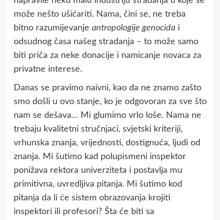
napravile neku malu industriju stradanja u koje se
može nešto ušićariti. Nama, čini se, ne treba
bitno razumijevanje
antropologije genocida
i
odsudnog časa našeg stradanja – to može samo
biti priča za neke donacije i namicanje novaca za
privatne interese.
Danas se pravimo naivni, kao da ne znamo zašto
smo došli u ovo stanje, ko je odgovoran za sve što
nam se dešava… Mi glumimo vrlo loše. Nama ne
trebaju kvalitetni stručnjaci, svjetski kriteriji,
vrhunska znanja, vrijednosti, dostignuća, ljudi od
znanja. Mi šutimo kad polupismeni inspektor
ponižava rektora univerziteta i postavlja mu
primitivna, uvredljiva pitanja. Mi šutimo kod
pitanja da li će sistem obrazovanja krojiti
inspektori ili profesori? Šta će biti sa