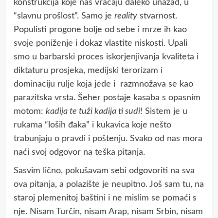
konstrukcija koje nas vraćaju daleko unazad, u
“slavnu prošlost”. Samo je
reality
stvarnost.
Populisti progone bolje od sebe i mrze ih kao
svoje poniženje i dokaz vlastite niskosti. Upali
smo u barbarski proces iskorjenjivanja kvaliteta i
diktaturu prosjeka, medijski terorizam i
dominaciju rulje koja jede i razmnožava se kao
parazitska vrsta. Šeher postaje kasaba s opasnim
motom:
kadija te tuži kadija ti sudi
! Sistem je u
rukama “loših đaka” i kukavica koje nešto
trabunjaju o pravdi i poštenju. Svako od nas mora
naći svoj odgovor na teška pitanja.
Sasvim lično, pokušavam sebi odgovoriti na sva
ova pitanja, a polazište je neupitno. Još sam tu, na
staroj plemenitoj baštini i ne mislim se pomaći s
nje. Nisam Turčin, nisam Arap, nisam Srbin, nisam