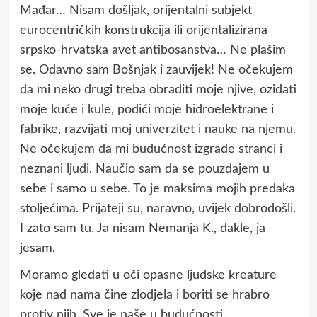
Mađar… Nisam došljak, orijentalni subjekt
eurocentričkih konstrukcija ili orijentalizirana
srpsko-hrvatska avet antibosanstva… Ne plašim
se. Odavno sam Bošnjak i zauvijek! Ne očekujem
da mi neko drugi treba obraditi moje njive, ozidati
moje kuće i kule, podići moje hidroelektrane i
fabrike, razvijati moj univerzitet i nauke na njemu.
Ne očekujem da mi budućnost izgrade stranci i
neznani ljudi. Naučio sam da se pouzdajem u
sebe i samo u sebe. To je maksima mojih predaka
stoljećima. Prijateji su, naravno, uvijek dobrodošli.
I zato sam tu. Ja nisam Nemanja K., dakle, ja
jesam.
Moramo gledati u oči opasne ljudske kreature
koje nad nama čine zlodjela i boriti se hrabro
protiv njih. Sve je naše u budućnosti…