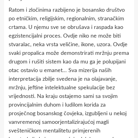
Ratom i zločinima razbijeno je bosansko društvo
po etničkim, religijskim, regionalnim, stranačkim
crtama. U njemu sve se obrušava i raspada kao
egzistencijalni proces. Ovdje niko ne može biti
stvaralac, neka vrsta veličine, ikone, uzora. Ovdje
svaki propalica može demonstrirati mržnju prema
drugom i rušiti sistem kao da mu ga je polupijani
otac ostavio u emanet… Sva mizerija naših
interpretacija zbilje svedena je na olajavanje,
mržnju, jeftine intelektualne spekulacije bez
vrijednosti. Na kraju ostajemo sami sa svojim
provincijalnim duhom i ludilom korida za
prosječnog bosanskog čovjeka, izgubljeni u nekoj
vanvremenoj samoorjentalizirajućoj magli
svešteničkom mentalitetu primjerenih