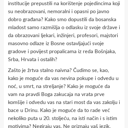
institucije prepustili na korištenje pojedincima koji
su neobrazovani, nemoralni i opasni po javno
dobro građana? Kako smo dopustili da bosanska
mladost samo razmišlja o odlasku iz svoje države i
da obrazovani ljekari, inžinjeri, profesori, majstori
masovno odlaze iz Bosne ostavljajući svoje
gradove i povijest propalicama iz reda Bošnjaka,
Srba, Hrvata i ostalih?
Zašto je žrtva stalno naivna? Čudimo se, kao,
kako je moguće da vas nevina pokupe i odvedu u
noć, u smrt, na streljanje? Kako je moguće da
vam na pravdi Boga zakucaja na vrata prve
komšije i odvedu vas na stari most da vas zakolju i
bace u Drinu. Kako je moguće da to rade već
nekoliko puta u 20. stoljeću, na isti način i s istim
motivima? Negiraju vas. Ne priznaju vaš jezik.