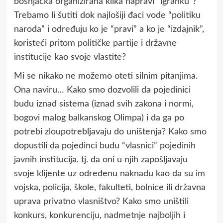
bošnjačka organizirana klika napravi “igranku”?
Trebamo li šutiti dok najlošiji đaci vode “politiku
naroda” i određuju ko je “pravi” a ko je “izdajnik”,
koristeći pritom političke partije i državne
institucije kao svoje vlastite?
Mi se nikako ne možemo oteti silnim pitanjima.
Ona naviru… Kako smo dozvolili da pojedinici
budu iznad sistema (iznad svih zakona i normi,
bogovi malog balkanskog Olimpa) i da ga po
potrebi zloupotrebljavaju do uništenja? Kako smo
dopustili da pojedinci budu “vlasnici” pojedinih
javnih institucija, tj. da oni u njih zapošljavaju
svoje klijente uz određenu naknadu kao da su im
vojska, policija, škole, fakulteti, bolnice ili državna
uprava privatno vlasništvo? Kako smo uništili
konkurs, konkurenciju, nadmetnje najboljih i