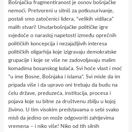
Bošnjačka fragmentiranost je osnov bošnjačke
nemoći. Pretvoreni u sitniš za potkusurivanje,
postali smo zatočenici lidera, “velikih vidilaca”
malih stvari! Unutarbošnjačke političke igre
svjedoče o narasloj napetosti između oprečnih
političkih koncepcija i nezajažljivih interesa
političkih oligarhija koje izigravaju demokratske
grupacije i koje se više ne zadovoljavaju malim
komadima bosanskog kolača. Svi hoće vlast i moć
“u ime Bosne, Bošnjaka i islama”. Svi misle da im
pripada više i da upravo oni trebaju da budu na
čelu države, preduzeća, institucija, procesa i
pojava koje su bitne za društvenu zbilju u kojoj
živimo. U tim visokim predstavama o sebi svako
misli da jedino on može odgovoriti zahtjevima
vremena – i niko više! Niko od tih silnih