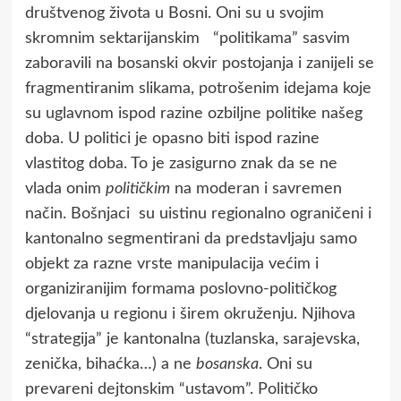
društvenog života u Bosni. Oni su u svojim
skromnim sektarijanskim “politikama” sasvim
zaboravili na bosanski okvir postojanja i zanijeli se
fragmentiranim slikama, potrošenim idejama koje
su uglavnom ispod razine ozbiljne politike našeg
doba. U politici je opasno biti ispod razine
vlastitog doba. To je zasigurno znak da se ne
vlada onim
političkim
na moderan i savremen
način. Bošnjaci su uistinu regionalno ograničeni i
kantonalno segmentirani da predstavljaju samo
objekt za razne vrste manipulacija većim i
organiziranijim formama poslovno-političkog
djelovanja u regionu i širem okruženju. Njihova
“strategija” je kantonalna (tuzlanska, sarajevska,
zenička, bihaćka…) a ne
bosanska
. Oni su
prevareni dejtonskim “ustavom”. Političko