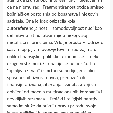
stanju da izgradi opći interesni okvir djelovanja i
da na njemu radi. Fragmentiranost otkida smisao
bošnjačkog postojanja od bosanstva i njegovih
sadržaja. Ona je ideologizacija koja
autoreferencijalnost ili samodovoljnost nudi kao
definitivnu istinu. Stvar nije u nekoj višoj
metafizici ili principima. Vrlo je prosto – radi se o
sasvim opipljivim ovosvjetovnim sadržajima u
obliku finansijske, političke, ekonomske ili neke
druge vrste moći. Grupacije se ne odriču tih
“opipljivih stvari” i smrtno su podijeljene oko
spasonosnih izvora novca, preduzeća ili
finansijera izvana, obećanja i zadataka koji su
dobijeni od moćnih multinacionalnih kompanija i
nevidljivih stranaca… Etnički i religijski narativi
samo im služe da prikriju pravu prirodu svoje