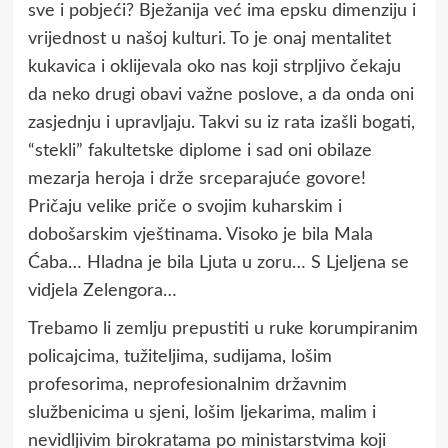
sve i pobjeći? Bježanija već ima epsku dimenziju i
vrijednost u našoj kulturi. To je onaj mentalitet
kukavica i oklijevala oko nas koji strpljivo čekaju
da neko drugi obavi važne poslove, a da onda oni
zasjednju i upravljaju. Takvi su iz rata izašli bogati,
“stekli” fakultetske diplome i sad oni obilaze
mezarja heroja i drže srceparajuće govore!
Pričaju velike priče o svojim kuharskim i
dobošarskim vještinama. Visoko je bila Mala
Ćaba… Hladna je bila Ljuta u zoru… S Ljeljena se
vidjela Zelengora…
Trebamo li zemlju prepustiti u ruke korumpiranim
policajcima, tužiteljima, sudijama, lošim
profesorima, neprofesionalnim državnim
službenicima u sjeni, lošim ljekarima, malim i
nevidljivim birokratama po ministarstvima koji