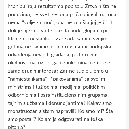
Manipuliraju rezultatima popisa… Žrtva ništa ne
poduzima, ne sveti se, ona priča o idealima, ona
nema “volje za moć”, ona ne zna šta joj je činiti
dok je njezine vođe uče da bude glupa i trpi
klanje do nestanka… Zar sada sami u svojim
getima ne radimo jedni drugima mirnodopska
odvođenja nevinih građana, pod drugim
okolnostima, uz drugačije inkriminacije i ideje,
zarad drugih interesa? Zar ne sudjelujemo u
“namještaljkama” i “pakovanjima” sa svojim
ministrima i tužiocima, medijima, političkim
odbornicima i parainstitucionalnim grupama,
tajnim službama i denuncijantima? Kakav smo
monstruozan sistem napravili? Ko smo mi? Šta
smo postali? Ko smije odgovarati na teška
pitanja?