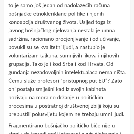
to je samo još jedan od nadolazećih računa
bošnjačke etnokleriklane politike i njenih
koncepcija društvenog života. Usljed toga iz
javnog bošnjačkog djelovanja nestala je umna
sadržina, racionano procjenjivanje i odlučivanje,
povukli su se kvalitetni ljudi, a nastupio je
voluntarizam tajkuna, sumnjivih likova i njihovih
grupacija. Tako je i kod Srba i kod Hrvata. Od
gunđanja nezadovoljnih intelektualaca nema ništa.
Čemu služe profesori “pristupnog put EU”? Zato
oni postaju smiješni kad iz svojih kabineta
pozivaju na moralno držanje u političkim
procesima u postratnoj društvenoj zbilji koju su
prepustili polusvijetu kojem ne trebaju umni ljudi.
Fragmentirano bošnjačko političko biće nije u