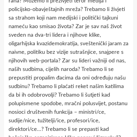
rana? Možemo li preživjeti teror medija i
policijsko-obavještajnih mreža? Trebamo li živjeti
sa strahom koji nam medijski i politički tajkuni
nameću kao smisao života? Zar je sav naš život
sveden na dva-tri lidera i njihove klike,
oligarhijska kvazidemokratija, sveštenički jaram za
naivne, politiku bez vizije sutrašnjice, snajpere s
njihovih web-portala? Zar su lideri važniji od nas,
naših sudbima, cijelih naroda? Trebamo li se
prepustiti propalim đacima da oni određuju našu
sudbinu? Trebamo li plaćati reket našim katilima
da bi ih odobrovolji? Trebamo li šutjeti kad
polupismene spodobe, mračni polusvijet, postanu
nosioci društvenih funkcija – ministri/ce,
sudije/nice, tužitelji/ice, profesori/ice,
direktori/ce…? Trebamo li se prepasti kad