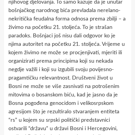
njihovog djelovanja. To samo kazuje da je unutar
bošnjačkog narodnog bića prevladala nerelano-
nekritička feudalna forma odnosa prema zbilji – a
živimo na početku 21. stoljeća. To je strašan
paradoks. Bošnjaci još nisu dali odgovor ko je
njima autoritet na početku 21. stoljeća. Vrijeme u
kojem živimo ne može se procjenjivati, mjeriti ili
organizirati prema principima koji su nekada
negdje važili i koji su izgubili svoju povijesno-
pragamtičku relevantnost. Društveni život u
Bosni ne može se više zasnivati na potrošenim
mitovima o bosanskom biću, kad je jasno da je
Bosna pogođena genocidom i velikosrpskom
agresijom što je rezultiralo stvaranjem entiteta
“rs” u kojem su srpski politički predstavnici
ostvarili “državu” u državi Bosni i Hercegovini,