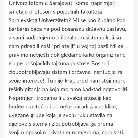
Univerzitetom u Sarajevu? Kome, naprimjer,
smetaju profesori s pojedinih fakulteta
Sarajevskog Univerziteta? Mi se kao čudimo kad
barbarin baca na pod bosansku državnu zastavu,
a sami sudjelujemo u ilegalnom sistemu koji su
nam priredili naši “prijatelji” u vojnoj bazi! Mi se
pravimo nevješti dok gledamo kako organizirane
grupe bošnjačkih tajkuna pustoše Bosnu i
zloupotrebljavaju sistem i državne institucije za
svoje interese! Tu nije kraj, pred nam stoji more
teških pitanja na koja moramo kad-tad odgovoriti.
Naprimjer: trebamo li u svakoj situaciji kad
budemo oštećeni od neke paradržavne klike,
uvezane grupe koja je svoju ruku stavila na
dijelove sistema i zloupotrebljava ga prema
svojim opasnim privatnim namjerama, napustiti