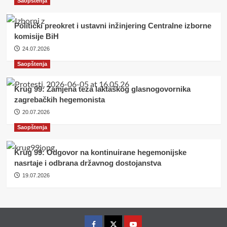
Saopštenja
Politički preokret i ustavni inžinjering Centralne izborne
komisije BiH
24.07.2026
Saopštenja
Krug 99: Zamjena teza laktaškog glasnogovornika
zagrebačkih hegemonista
20.07.2026
Saopštenja
Krug 99: Odgovor na kontinuirane hegemonijske
nasrtaje i odbrana državnog dostojanstva
19.07.2026