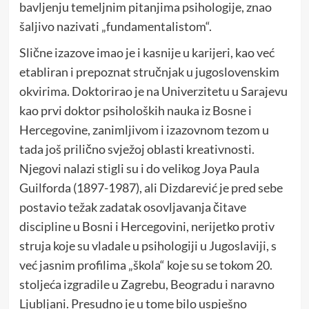
bavljenju temeljnim pitanjima psihologije, znao
šaljivo nazivati „fundamentalistom“.
Slične izazove imao je i kasnije u karijeri, kao već
etabliran i prepoznat stručnjak u jugoslovenskim
okvirima. Doktorirao je na Univerzitetu u Sarajevu
kao prvi doktor psiholoških nauka iz Bosne i
Hercegovine, zanimljivom i izazovnom tezom u
tada još prilično svježoj oblasti kreativnosti.
Njegovi nalazi stigli su i do velikog Joya Paula
Guilforda (1897-1987), ali Dizdarević je pred sebe
postavio težak zadatak osovljavanja čitave
discipline u Bosni i Hercegovini, nerijetko protiv
struja koje su vladale u psihologiji u Jugoslaviji, s
već jasnim profilima „škola“ koje su se tokom 20.
stoljeća izgradile u Zagrebu, Beogradu i naravno
Ljubljani. Presudno je u tome bilo uspješno