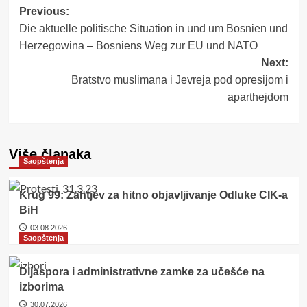
Post
Previous:
Die aktuelle politische Situation in und um Bosnien und
navigation
Herzegowina – Bosniens Weg zur EU und NATO
Next:
Bratstvo muslimana i Jevreja pod opresijom i
aparthejdom
Više članaka
Saopštenja
Krug 99: Zahtjev za hitno objavljivanje Odluke CIK-a
BiH
03.08.2026
Saopštenja
Dijaspora i administrativne zamke za učešće na
izborima
30.07.2026