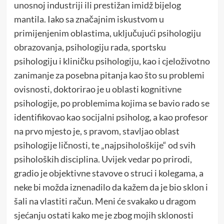
unosnoj industriji ili prestižan imidž bijelog
mantila. Iako sa značajnim iskustvom u
primijenjenim oblastima, uključujući psihologiju
obrazovanja, psihologiju rada, sportsku
psihologiju i kliničku psihologiju, kao i cjeloživotno
zanimanje za posebna pitanja kao što su problemi
ovisnosti, doktorirao je u oblasti kognitivne
psihologije, po problemima kojima se bavio rado se
identifikovao kao socijalni psiholog, a kao profesor
na prvo mjesto je, s pravom, stavljao oblast
psihologije ličnosti, te „najpsihološkije“ od svih
psiholoških disciplina. Uvijek vedar po prirodi,
gradio je objektivne stavove o struci i kolegama, a
neke bi možda iznenadilo da kažem da je bio sklon i
šali na vlastiti račun. Meni će svakako u dragom
sjećanju ostati kako me je zbog mojih sklonosti