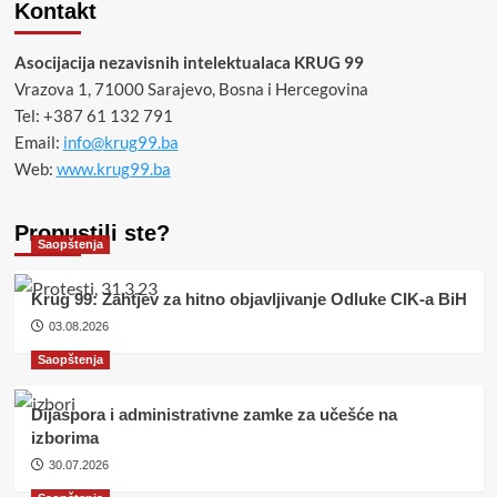
Kontakt
Asocijacija nezavisnih intelektualaca KRUG 99
Vrazova 1, 71000 Sarajevo, Bosna i Hercegovina
Tel: +387 61 132 791
Email:
info@krug99.ba
Web:
www.krug99.ba
Propustili ste?
Saopštenja
Krug 99: Zahtjev za hitno objavljivanje Odluke CIK-a BiH
03.08.2026
Saopštenja
Dijaspora i administrativne zamke za učešće na
izborima
30.07.2026