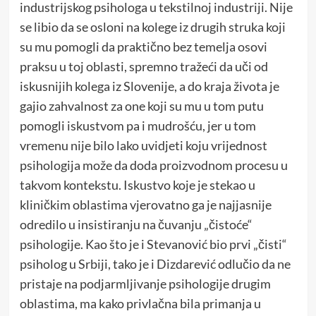
industrijskog psihologa u tekstilnoj industriji. Nije
se libio da se osloni na kolege iz drugih struka koji
su mu pomogli da praktično bez temelja osovi
praksu u toj oblasti, spremno tražeći da uči od
iskusnijih kolega iz Slovenije, a do kraja života je
gajio zahvalnost za one koji su mu u tom putu
pomogli iskustvom pa i mudrošću, jer u tom
vremenu nije bilo lako uvidjeti koju vrijednost
psihologija može da doda proizvodnom procesu u
takvom kontekstu. Iskustvo koje je stekao u
kliničkim oblastima vjerovatno ga je najjasnije
odredilo u insistiranju na čuvanju „čistoće“
psihologije. Kao što je i Stevanović bio prvi „čisti“
psiholog u Srbiji, tako je i Dizdarević odlučio da ne
pristaje na podjarmljivanje psihologije drugim
oblastima, ma kako privlačna bila primanja u