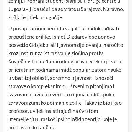
zemlji. Probrani studenti slani su u druge centre u
Jugoslaviji da uče i da se vrate u Sarajevo. Naravno,
zbílja je htjela drugačije.
U poslijeratnom periodu valjalo je nadoknađivati
propuštene prilike. Ismet Dizdarević se ponovo
posvetio Odsjeku, ali i javnom djelovanju, naročito
kroz Institut za istraživanje zločina protiv
čovječnosti i međunarodnog prava. Stekao je već u
prijeratnim godinama imidž popularizatora nauke
u vlastitoj oblasti, spremno u javnosti iznoseći
stavove o kompleksnim društvenim pitanjima i
izazovima, uvijek težeći da u njima nadiđe puko
zdravorazumsko poimanje zbílje. Takav je bio i kao
profesor, uvijek insistirajući na čvrstom
utemeljenju u raskoši psiholoških teorija, koje je
poznavao do tančina.