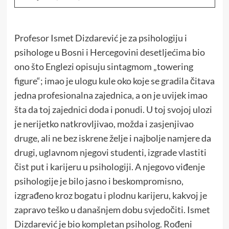
Profesor Ismet Dizdarević je za psihologiju i
psihologe u Bosni i Hercegovini desetljećima bio
ono što Englezi opisuju sintagmom „towering
figure“; imao je ulogu kule oko koje se gradila čitava
jedna profesionalna zajednica, a on je uvijek imao
šta da toj zajednici doda i ponudi. U toj svojoj ulozi
je nerijetko natkrovljivao, možda i zasjenjivao
druge, ali ne bez iskrene želje i najbolje namjere da
drugi, uglavnom njegovi studenti, izgrade vlastiti
čist put i karijeru u psihologiji. A njegovo viđenje
psihologije je bilo jasno i beskompromisno,
izgrađeno kroz bogatu i plodnu karijeru, kakvoj je
zapravo teško u današnjem dobu svjedočiti. Ismet
Dizdarević je bio kompletan psiholog. Rođeni