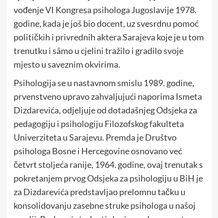
vođenje VI Kongresa psihologa Jugoslavije 1978.
godine, kada je još bio docent, uz svesrdnu pomoć
političkih i privrednih aktera Sarajeva koje je u tom
trenutku i sâmo u cjelini tražilo i gradilo svoje
mjesto u saveznim okvirima.
Psihologija se u nastavnom smislu 1989. godine,
prvenstveno upravo zahvaljujući naporima Ismeta
Dizdarevića, odjeljuje od dotadašnjeg Odsjeka za
pedagogiju i psihologiju Filozofskog fakulteta
Univerziteta u Sarajevu. Premda je Društvo
psihologa Bosne i Hercegovine osnovano već
četvrt stoljeća ranije, 1964. godine, ovaj trenutak s
pokretanjem prvog Odsjeka za psihologiju u BiH je
za Dizdarevića predstavljao prelomnu tačku u
konsolidovanju zasebne struke psihologa u našoj