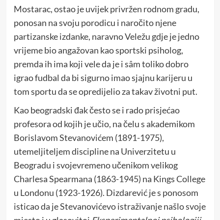
Mostarac, ostao je uvijek privržen rodnom gradu,
ponosan na svoju porodicu i naročito njene
partizanske izdanke, naravno Veležu gdje je jedno
vrijeme bio angažovan kao sportski psiholog,
premda ih ima koji vele da je i sâm toliko dobro
igrao fudbal da bi sigurno imao sjajnu karijeru u
tom sportu da se opredijelio za takav životni put.
Kao beogradski đak često se i rado prisjećao
profesora od kojih je učio, na čelu s akademikom
Borislavom Stevanovićem (1891-1975),
utemeljiteljem discipline na Univerzitetu u
Beogradu i svojevremeno učenikom velikog
Charlesa Spearmana (1863-1945) na Kings College
u Londonu (1923-1926). Dizdarević je s ponosom
isticao da je Stevanovićevo istraživanje našlo svoje