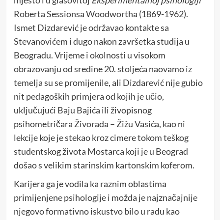
mjesto i u glasovitoj
Eksperimentalnoj psihologiji
Roberta Sessionsa Woodwortha (1869-1962).
Ismet Dizdarević je održavao kontakte sa
Stevanovićem i dugo nakon završetka studija u
Beogradu. Vrijeme i okolnosti u visokom
obrazovanju od sredine 20. stoljeća naovamo iz
temelja su se promijenile, ali Dizdarević nije gubio
nit pedagoških primjera od kojih je učio,
uključujući Baju Bajića ili živopisnog
psihometričara Živorada – Žižu Vasića, kao ni
lekcije koje je stekao kroz cimere tokom teškog
studentskog života Mostarca koji je u Beograd
došao s velikim starinskim kartonskim koferom.
Karijera ga je vodila ka raznim oblastima
primijenjene psihologije i možda je najznačajnije
njegovo formativno iskustvo bilo u radu kao