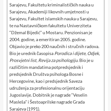
Sarajevu, Fakultetu kriminalističkih nauka u
Sarajevu, Akademiji likovnih umjetnosti u
Sarajevu, Fakultet islamskih nauka u Sarajevu,
te na Nastavničkom fakultetu Univerziteta
“Džemal Bijedić” u Mostaru. Penzionisan je
2004. godine, a emeritiran 2005. godine.
Objavio je preko 200 naučnih i stručnih radova.
Bio je urednik časopisa
Porodica i dijete
,
Odjek
,
Prosvjetni list
,
Revija za psihologiju
. Bio je u
različitim mandatima potpredsjednik i
predsjednik Društva psihologa Bosne i
Hercegovine, kao i predsjednik Saveza
udruženja za profesionalnu orijentaciju
Jugoslavije. Dobitnik je nagrade “Veselin
Masleša” i Šestoaprilske nagrade Grada
Sarajeva (1991).