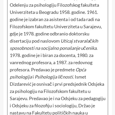
Odelenju za psihologiju Filozofskog fakulteta
Univerziteta u Beogradu 1958. godine. 1961.
godine je izabran za asistenta i od tada radi na
Filozofskom fakultetu Univerziteta u Sarajevu,
gdje je 1978. godine odbranio doktorsku
disertaciju pod naslovom
Uticaj stvaralačkih
sposobnosti na socijalno ponašanje učenika
.
1978. godine je i biran za docenta, 1980. za
vanrednog profesora, a 1987. za redovnog
profesora. Predavao je predmete
Opća
psihologija
i
Psihologija ličnosti
. Ismet
Dizdarević je osnivač i prvi predsjednik Odsjeka
za psihologiju na Filozofskom fakultetu u
Sarajevu. Predavao je i na Odsjeku za pedagogiju
i Odsjeku za filozofiju i sociologiju, Držao je
nastavu na Fakultetu političkih nauka u