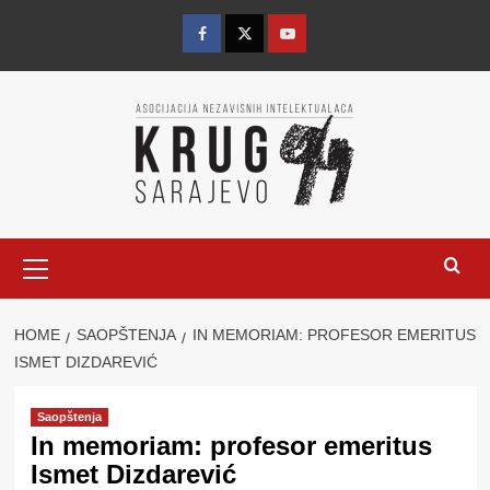
Skip
to
Facebook
Twitter
YouTube
content
Primary
Menu
HOME
SAOPŠTENJA
IN MEMORIAM: PROFESOR EMERITUS
ISMET DIZDAREVIĆ
Saopštenja
In memoriam: profesor emeritus
Ismet Dizdarević