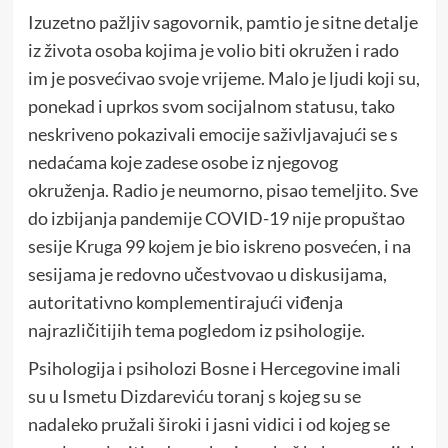
Izuzetno pažljiv sagovornik, pamtio je sitne detalje
iz života osoba kojima je volio biti okružen i rado
im je posvećivao svoje vrijeme. Malo je ljudi koji su,
ponekad i uprkos svom socijalnom statusu, tako
neskriveno pokazivali emocije saživljavajući se s
nedaćama koje zadese osobe iz njegovog
okruženja. Radio je neumorno, pisao temeljito. Sve
do izbijanja pandemije COVID-19 nije propuštao
sesije Kruga 99 kojem je bio iskreno posvećen, i na
sesijama je redovno učestvovao u diskusijama,
autoritativno komplementirajući viđenja
najrazličitijih tema pogledom iz psihologije.
Psihologija i psiholozi Bosne i Hercegovine imali
su u Ismetu Dizdareviću toranj s kojeg su se
nadaleko pružali široki i jasni vidici i od kojeg se