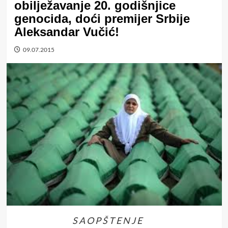
obilježavanje 20. godišnjice
genocida, doći premijer Srbije
Aleksandar Vučić!
09.07.2015
S A O P Š T E N J E