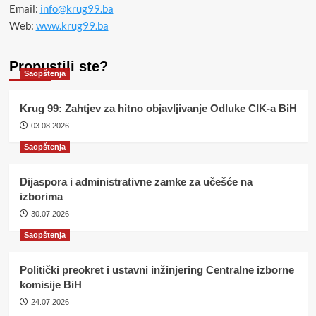
Email:
info@krug99.ba
Web:
www.krug99.ba
Propustili ste?
Saopštenja
Krug 99: Zahtjev za hitno objavljivanje Odluke CIK-a BiH
03.08.2026
Saopštenja
Dijaspora i administrativne zamke za učešće na
izborima
30.07.2026
Saopštenja
Politički preokret i ustavni inžinjering Centralne izborne
komisije BiH
24.07.2026