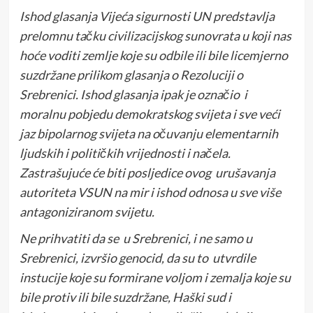
Ishod glasanja Vijeća sigurnosti UN predstavlja
prelomnu tačku civilizacijskog sunovrata u koji nas
hoće voditi zemlje koje su odbile ili bile licemjerno
suzdržane prilikom glasanja o Rezoluciji o
Srebrenici. Ishod glasanja ipak je označio i
moralnu pobjedu demokratskog svijeta i sve veći
jaz bipolarnog svijeta na očuvanju elementarnih
ljudskih i političkih vrijednosti i načela.
Zastrašujuće će biti posljedice ovog urušavanja
autoriteta VSUN na mir i ishod odnosa u sve više
antagoniziranom svijetu.
Ne prihvatiti da se u Srebrenici, i ne samo u
Srebrenici, izvršio genocid, da su to utvrdile
instucije koje su formirane voljom i zemalja koje su
bile protiv ili bile suzdržane, Haški sud i