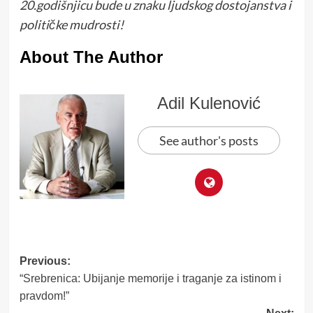
20.godišnjicu bude u znaku ljudskog dostojanstva i
političke mudrosti!
About The Author
Adil Kulenović
See author's posts
Post
Previous:
“Srebrenica: Ubijanje memorije i traganje za istinom i
navigation
pravdom!”