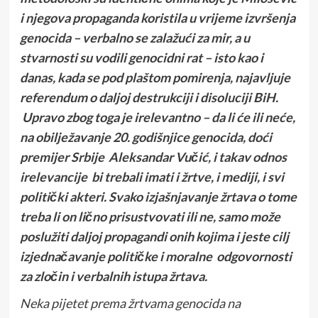
i njegova propaganda koristila u vrijeme izvršenja
genocida – verbalno se zalažući za mir, a u
stvarnosti su vodili genocidni rat – isto kao i
danas, kada se pod plaštom pomirenja, najavljuje
referendum o daljoj destrukciji i disoluciji BiH.
Upravo zbog toga je irelevantno – da li će ili neće,
na obilježavanje 20. godišnjice genocida, doći
premijer Srbije Aleksandar Vučić, i takav odnos
irelevancije bi trebali imati i žrtve, i mediji, i svi
politički akteri. Svako izjašnjavanje žrtava o tome
treba li on lično prisustvovati ili ne, samo može
poslužiti daljoj propagandi onih kojima i jeste cilj
izjednačavanje političke i moralne odgovornosti
za zločin i verbalnih istupa žrtava.
Neka pijetet prema žrtvama genocida na