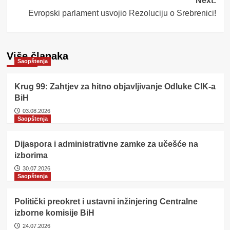
Next:
Evropski parlament usvojio Rezoluciju o Srebrenici!
Više članaka
Saopštenja
Krug 99: Zahtjev za hitno objavljivanje Odluke CIK-a
BiH
03.08.2026
Saopštenja
Dijaspora i administrativne zamke za učešće na
izborima
30.07.2026
Saopštenja
Politički preokret i ustavni inžinjering Centralne
izborne komisije BiH
24.07.2026