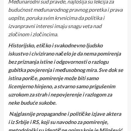
Međunarodni sud pravde, najlošija su lekcija za
budućnost međunarodnog pravnog poretka i prava
uopšte, poruka svim krvnicima da politika i
izvanpravni interesi imaju snagu veta nad
zločinom i zločincima.
Historijsko, etičko i svakodnevno ljudsko
iskustvo i civizirano načelo je da nema pomirenja
bez priznanja istine i odgovornosti o razlogu
gubitka povjerenja i međusobnog mira. Sve dok se
istina poriče, pomirenje može biti samo
licemjerno hinjeno, a stvarno samo prigušenim
uzrokom za strah i nepovjerenje i razlogom za
neke buduće sukobe.
Najglasnije propagandne i političke izjave aktera
i iz Srbije i RS, koji su navodno za pomirenje,
metodološki su identične onima koje je Milošević