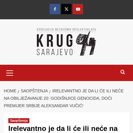
Skip
to
Facebook
Twitter
YouTube
content
Primary
Menu
HOME
SAOPŠTENJA
IRELEVANTNO JE DA LI ĆE ILI NEĆE
NA OBILJEŽAVANJE 20. GODIŠNJICE GENOCIDA, DOĆI
PREMIJER SRBIJE ALEKSANDAR VUČIĆ!
Saopštenja
Irelevantno je da li će ili neće na